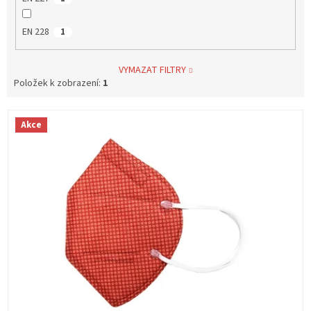
EN 228
1
VYMAZAT FILTRY
Položek k zobrazení:
1
V
Akce
ý
p
i
s
p
r
o
d
u
k
t
ů