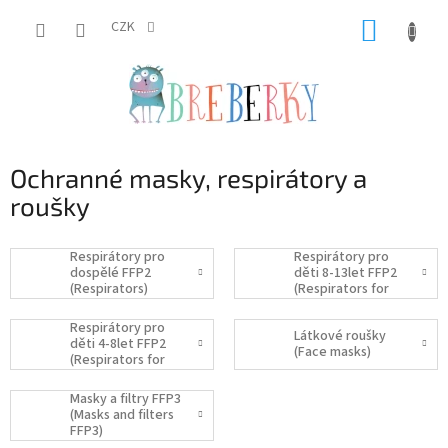
Přejít
NÁKUP
na
CZK
obsah
KOŠÍK
Ochranné masky, respirátory a
roušky
Respirátory pro
Respirátory pro
dospělé FFP2
děti 8-13let FFP2
(Respirators)
(Respirators for
kids)
Respirátory pro
Látkové roušky
děti 4-8let FFP2
(Face masks)
(Respirators for
kids 4-8y)
Masky a filtry FFP3
(Masks and filters
FFP3)