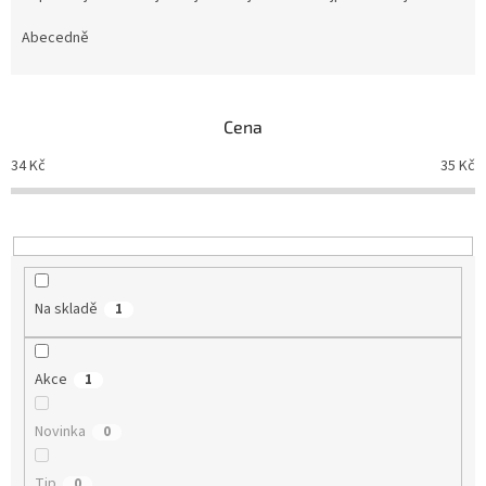
z
e
Abecedně
n
í
p
Cena
r
o
34
Kč
35
Kč
d
u
k
t
ů
Na skladě
1
Akce
1
Novinka
0
Tip
0