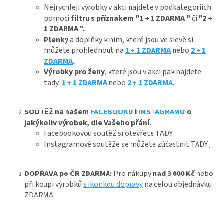
Nejrychleji výrobky v akci najdete v podkategoriích
pomocí
filtru s příznakem "1 + 1 ZDARMA "
či
"2 +
1 ZDARMA ".
Plenky
a doplňky k nim, které jsou ve slevě si
můžete prohlédnout na
1 + 1 ZDARMA
nebo
2 + 1
ZDARMA
.
Výrobky pro ženy
, které jsou v akci pak najdete
tady
1 + 1 ZDARMA
nebo
2 + 1 ZDARMA
.
SOUTĚŽ na našem
FACEBOOKU
i
INSTAGRAMU
o
jakýkoliv výrobek, dle Vašeho přání.
Facebookovou soutěž si otevřete TADY.
Instagramové soutěže se můžete zúčastnit TADY.
DOPRAVA po ČR ZDARMA:
Pro nákupy
nad 3 000 Kč
nebo
při koupi výrobků
s ikonkou dopravy
na celou objednávku
ZDARMA.