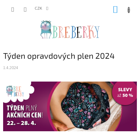
Přejít
NÁKUP
na
CZK
obsah
KOŠÍK
Týden opravdových plen 2024
1.4.2024