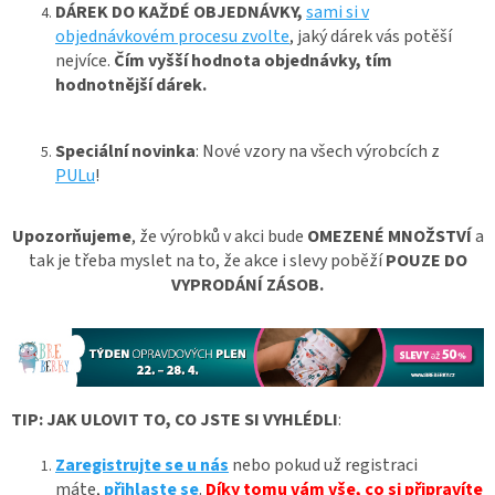
DÁREK DO KAŽDÉ OBJEDNÁVKY,
s
ami si v
objednávkovém procesu zvolte
, jaký dárek vás potěší
nejvíce.
Čím vyšší hodnota objednávky, tím
hodnotnější dárek.
Speciální novinka
:
Nové vzory na všech výrobcích z
PULu
!
Upozorňujeme
, že výrobků v akci bude
OMEZENÉ MNOŽSTVÍ
a
tak je třeba myslet na to, že akce i slevy poběží
POUZE DO
VYPRODÁNÍ ZÁSOB.
TIP: JAK ULOVIT TO, CO JSTE SI VYHLÉDLI
:
Zaregistrujte se u nás
nebo pokud už registraci
máte,
přihlaste se
.
Díky tomu vám vše, co si připravíte