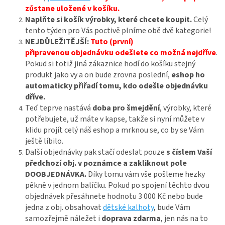
zůstane uložené v košíku.
Naplňte si košík výrobky, které chcete koupit.
Celý
tento týden pro Vás poctivě plníme obě dvě kategorie!
NEJDŮLEŽITĚJŠÍ:
Tuto (první)
připravenou
objednávku odešlete co možná nejdříve
.
Pokud si totiž jiná zákaznice hodí do košíku stejný
produkt jako vy a on bude zrovna poslední,
eshop ho
automaticky přiřadí tomu, kdo odešle objednávku
dříve.
Teď teprve nastává
doba pro šmejdění
, výrobky, které
potřebujete, už máte v kapse, takže si nyní můžete v
klidu projít celý náš eshop a mrknou se, co by se Vám
ještě líbilo.
Další objednávky pak stačí odeslat pouze
s číslem Vaší
předchozí obj. v poznámce a zakliknout pole
DOOBJEDNÁVKA.
Díky tomu vám vše pošleme hezky
pěkně v jednom balíčku.
Pokud po spojení těchto dvou
objednávek přesáhnete hodnotu 3 000 Kč nebo bude
jedna z obj. obsahovat
dětské kalhoty
, bude Vám
samozřejmě náležet i
doprava zdarma
, jen nás na to