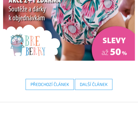
PŘEDCHOZÍ ČLÁNEK
DALŠÍ ČLÁNEK
Z
á
p
a
t