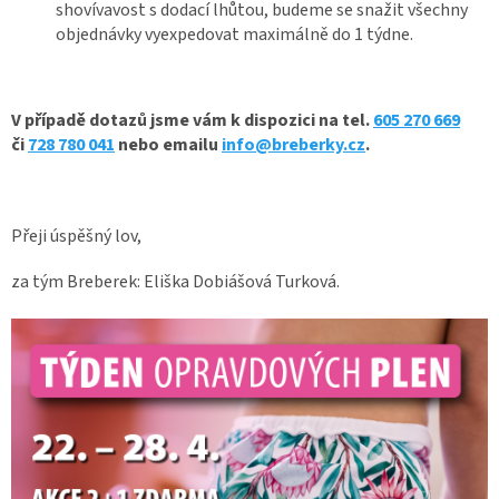
shovívavost s dodací lhůtou, budeme se snažit všechny
objednávky vyexpedovat maximálně do 1 týdne.
V případě dotazů jsme vám k dispozici na tel.
605 270 669
či
728 780 041
nebo emailu
info@breberky.cz
.
Přeji úspěšný lov,
za tým Breberek: Eliška Dobiášová Turková.