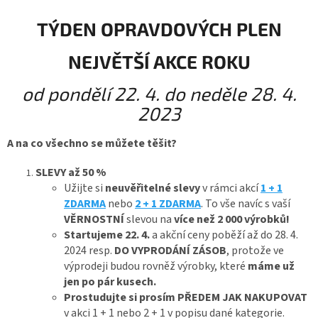
TÝDEN OPRAVDOVÝCH PLEN
NEJVĚTŠÍ AKCE ROKU
od pondělí 22. 4. do neděle 28. 4.
2023
A na co všechno se můžete těšit?
SLEVY
až 50 %
Užijte si
neuvěřitelné slevy
v rámci akcí
1 + 1
ZDARMA
nebo
2 + 1 ZDARMA
. To vše navíc s vaší
VĚRNOSTNÍ
slevou na
více než 2 000 výrobků!
Startujeme 22. 4.
a akční ceny poběží až do 28. 4.
2024 resp.
DO VYPRODÁNÍ ZÁSOB
, protože ve
výprodeji budou rovněž výrobky, které
máme už
jen po pár kusech.
Prostudujte si prosím PŘEDEM JAK NAKUPOVAT
v akci 1 + 1 nebo 2 + 1 v popisu dané kategorie.