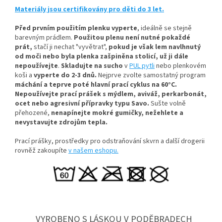
Materiály jsou certifikovány pro děti do 3 let.
Před prvním použitím plenku vyperte
, ideálně se stejně
barevným prádlem.
Použitou plenu není nutné pokaždé
prát,
stačí ji nechat "vyvětrat",
pokud je však lem navlhnutý
od moči nebo byla plenka zašpiněna stolicí, už ji dále
nepoužívejte
.
Skladujte na sucho
v
PUL pytli
nebo plenkovém
koši a
vyperte do 2-3 dnů.
Nejprve zvolte samostatný program
máchání a teprve poté hlavní prací cyklus na 60°C.
Nepoužívejte prací prášek s mýdlem, aviváž, perkarbonát,
ocet nebo agresivní přípravky typu Savo.
Sušte volně
přehozené,
nenapínejte mokré gumičky, n
ežehlete a
nevystavujte zdrojům tepla.
Prací prášky, prostředky pro odstraňování skvrn a další drogerii
rovněž zakoupíte
v našem eshopu.
VYROBENO S LÁSKOU V PODĚBRADECH