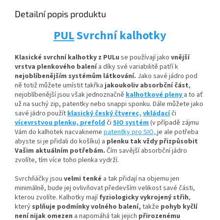
Detailní popis produktu
PUL
Svrchní kalhotky
Klasické svrchní kalhotky z PULu
se používají jako
vnější
vrstva plenkového balení
a díky své variabilitě patří k
nejoblíbenějším systémům látkování.
Jako savé jádro pod
ně totiž můžete umístit
takřka
jakoukoliv absorbční
část
,
nejoblíbenější jsou však jednoznačně
kalhotkové pleny
a to ať
už na suchý zip, patentky nebo snappi sponku. Dále můžete jako
savé jádro použít
klasický český čtverec,
vkládací
či
vícevrstvou plenku,
prefold
či
SIO systém
(v případě zájmu
Vám do kalhotek nacvakneme
patentky pro SIO,
je ale potřeba
abyste si je přidali do košíku) a
plenku tak vždy přizpůsobit
Vašim aktuálním potřebám.
Čím savější absorbční jádro
zvolíte, tím více toho plenka vydrží.
Svrchňáčky jsou
velmi tenké
a tak přidají na objemu jen
minimálně, bude jej ovlivňovat především velikost savé části,
kterou zvolíte. Kalhotky mají
fyziologicky vykrojený střih
,
který
splňuje podmínky volného balení,
takže
pohyb kyčlí
není nijak omezen
a napomáhá tak jejich
přirozenému