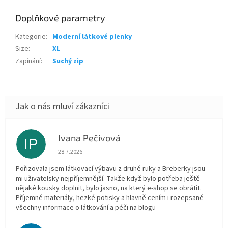
Doplňkové parametry
Kategorie
:
Moderní látkové plenky
Size
:
XL
Zapínání
:
Suchý zip
Ivana Pečivová
IP
Hodnocení obchodu je 5 z 5 hvězdiček.
28.7.2026
Pořizovala jsem látkovací výbavu z druhé ruky a Breberky jsou
mi uživatelsky nejpříjemnější. Takže když bylo potřeba ještě
nějaké kousky doplnit, bylo jasno, na který e-shop se obrátit.
Příjemné materiály, hezké potisky a hlavně cením i rozepsané
všechny informace o látkování a péči na blogu