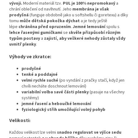
vývoji
.
Moderní materiál tzv.
PUL je 100% nepromokavý
a
chrání oblečení od navlhnutí. Jeho
membrána je však
prodyšná
(funguje obdobně jako u softshellu či goretexu) a díky
tomu
může dětská pokožka dýchat
a je tedy ještě
lépe
chráněna před opruzením
.
Jemné lemování
spolu s
lehce řasenými gumičkami
se
skvěle přizpůsobí různým
typům postavy
a
zajistí, aby veškeré nehody zůstaly vždy
uvnitř plenky
.
Výhody ve zkratce:
prodyšné
tenké a poddajné
velmi rychle suché
(po vyndání z pračky stačí, když jen
chvíli necháte doschnout lemování)
variabilní volba savé části plenky
(pasuje na všechny
systémy)
jemné řasení a heboučké lemování
fyziologický střih umožňující volný pohyb
Velikosti
:
Každou velikost lze velmi
snadno regulovat ve výšce sedu