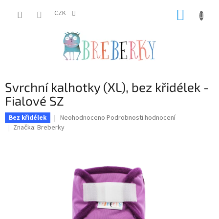
Přejít
NÁKUP
na
CZK
obsah
KOŠÍK
Svrchní kalhotky (XL), bez křidélek -
Fialové SZ
Průměrné
Neohodnoceno
Podrobnosti hodnocení
Bez křidélek
hodnocení
Značka:
Breberky
produktu
je
0,0
z
5
hvězdiček.