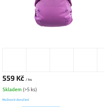
559 Kč
/ ks
Měrná
Skladem
(>5 ks)
cena:
Možnosti doručení