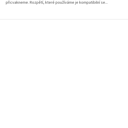
přicvakneme. Rozpětí, které používáme je kompatibilní se...
Z
á
p
a
t
í