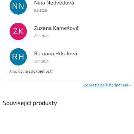
Nina Nedvědová
NN
Hodnocení obchodu je 5 z 5 hvězdiček.
9.6.2026
Zuzana Kamešová
ZK
Hodnocení obchodu je 5 z 5 hvězdiček.
23.5.2026
Romana Hrkalová
RH
Hodnocení obchodu je 5 z 5 hvězdiček.
15.4.2026
Ano, úplná spokojenost.
Zobrazit další hodnocení
Související produkty