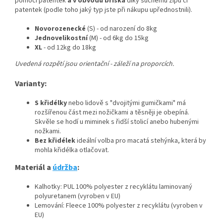
pomocí patentek
a v obvodu bříška
díky suchému zipu či
patentek (podle toho jaký typ jste při nákupu upřednostnili).
Novorozenecké
(S) - od narození do 8kg
Jednovelikostní
(M) - od 6kg do 15kg
XL
- od 12kg do 18kg
Uvedená rozpětí jsou orientační - záleží na proporcích.
Varianty:
S křidélky
nebo lidově s "dvojitými gumičkami" má
rozšířenou část mezi nožičkami a těsněji je obepíná.
Skvěle se hodí u miminek s řidší stolicí anebo hubenými
nožkami.
Bez křidélek
ideální volba pro macatá stehýnka, která by
mohla křidélka otlačovat.
Materiál a
údržba
:
Kalhotky: PUL 100% polyester z recyklátu laminovaný
polyuretanem (vyroben v EU)
Lemování: Fleece 100% polyester z recyklátu (vyroben v
EU)