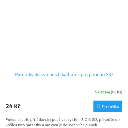
Patentky do svrchních kalhotek pro připnutí SIO
Skladem
(>5 ks)
24 Kč
Do košíku
Pokud chcete při látkování používat systém SIO či SI2, přihoďte do
košíku tyto patentky a my Vám je do svrchních plenek