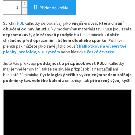
Přidat do košíku
Svrchní
PUL
kalhotky se používají jako
vnější vrstva, která chrání
oblečení od navlhnutí.
Díky
modernímu materiálu tzv. PULu jsou
zcela
nepromokavé, ale zároveň prodyšné
a tak je miminko
dobře
chráněno před opruzením i během dlouhého spánku.
Pod svrchní
plenku pak můžete jako savé jádro použít
kalhotkové a
vícevrstvé
plenky,
prefoldy
,
SIO systém
nebo klasické
české čtverce.
Jistě Vás překvapí
poddajnost a přizpůsobivost PULu
. Kalhotky
mají jemné lemování, takže se skvěle přizpůsobí a neotlačují ani
baculatější miminka.
Fyziologický střih s vykrojeným sedem splňuje
podmínky tzv. volného balení
a umožňuje tak
přirozený vývoj kyčlí.