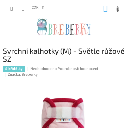
Přejít
NÁKUP
na
CZK
obsah
KOŠÍK
Svrchní kalhotky (M) - Světle růžové
SZ
Průměrné
Neohodnoceno
Podrobnosti hodnocení
S křidélky
hodnocení
Značka:
Breberky
produktu
je
0,0
z
5
hvězdiček.