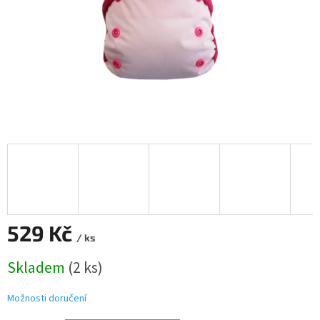
529 Kč
/ ks
Měrná
Skladem
(2 ks)
cena:
Možnosti doručení