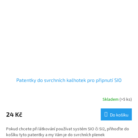
Patentky do svrchních kalhotek pro připnutí SIO
Skladem
(>5 ks)
24 Kč
Do košíku
Pokud chcete při látkování používat systém SIO či SI2, přihoďte do
košíku tyto patentky a my Vám je do svrchních plenek