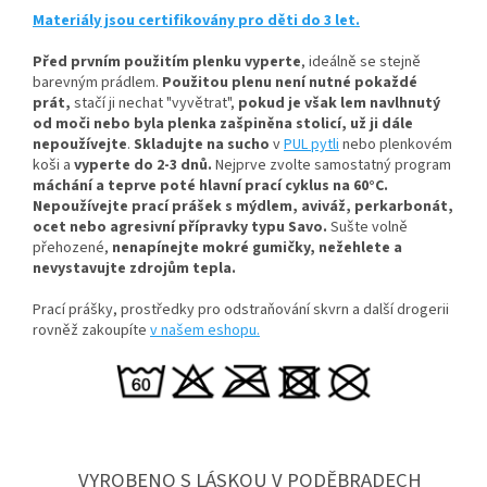
Materiály jsou certifikovány pro děti do 3 let.
Před prvním použitím plenku vyperte
, ideálně se stejně
barevným prádlem.
Použitou plenu není nutné pokaždé
prát,
stačí ji nechat "vyvětrat",
pokud je však lem navlhnutý
od moči nebo byla plenka zašpiněna stolicí, už ji dále
nepoužívejte
.
Skladujte na sucho
v
PUL pytli
nebo plenkovém
koši a
vyperte do 2-3 dnů.
Nejprve zvolte samostatný program
máchání a teprve poté hlavní prací cyklus na 60°C.
Nepoužívejte prací prášek s mýdlem, aviváž, perkarbonát,
ocet nebo agresivní přípravky typu Savo.
Sušte volně
přehozené,
nenapínejte mokré gumičky, n
ežehlete a
nevystavujte zdrojům tepla.
Prací prášky, prostředky pro odstraňování skvrn a další drogerii
rovněž zakoupíte
v našem eshopu.
VYROBENO S LÁSKOU V PODĚBRADECH