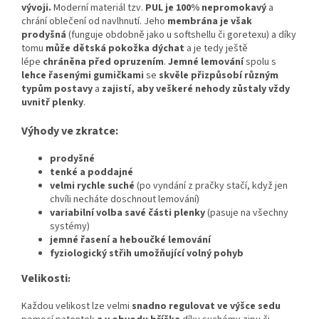
vývoji
.
Moderní materiál tzv.
PUL je 100% nepromokavý
a
chrání oblečení od navlhnutí. Jeho
membrána je však
prodyšná
(funguje obdobně jako u softshellu či goretexu) a díky
tomu
může dětská pokožka dýchat
a je tedy ještě
lépe
chráněna před opruzením
.
Jemné lemování
spolu s
lehce řasenými gumičkami
se
skvěle přizpůsobí různým
typům postavy
a
zajistí, aby veškeré nehody zůstaly vždy
uvnitř plenky
.
Výhody ve zkratce:
prodyšné
tenké a poddajné
velmi rychle suché
(po vyndání z pračky stačí, když jen
chvíli necháte doschnout lemování)
variabilní volba savé části plenky
(pasuje na všechny
systémy)
jemné řasení a heboučké lemování
fyziologický střih umožňující volný pohyb
Velikosti
:
Každou velikost lze velmi
snadno regulovat ve výšce sedu