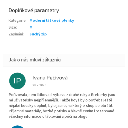
Doplňkové parametry
Kategorie
:
Moderní látkové plenky
Size
:
M
Zapínání
:
Suchý zip
Ivana Pečivová
IP
Hodnocení obchodu je 5 z 5 hvězdiček.
28.7.2026
Pořizovala jsem látkovací výbavu z druhé ruky a Breberky jsou
mi uživatelsky nejpříjemnější. Takže když bylo potřeba ještě
nějaké kousky doplnit, bylo jasno, na který e-shop se obrátit.
Příjemné materiály, hezké potisky a hlavně cením i rozepsané
všechny informace o látkování a péči na blogu