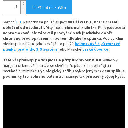
Přidat do košíku
Svrchní
PUL
kalhotky se používají jako
vnější vrstva, která chrání
oblečení od navlhnutí.
Díky
modernímu materiálu tzv. PULu jsou
zcela
nepromokavé, ale zároveň prodyšné
a tak je miminko
dobře
chráněno před opruzením i během dlouhého spánku.
Pod svrchní
plenku pak můžete jako savé jádro použít
kalhotkové a
vícevrstvé
plenky,
prefoldy
,
SIO systém
nebo klasické
české čtverce.
Jistě Vás překvapí
poddajnost a přizpůsobivost PULu
. Kalhotky
mají jemné lemování, takže se skvěle přizpůsobí a neotlačují ani
baculatější miminka.
Fyziologický střih s vykrojeným sedem splňuje
podmínky tzv. volného balení
a umožňuje tak
přirozený vývoj kyčlí.