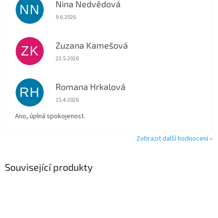
Nina Nedvědová
NN
Hodnocení obchodu je 5 z 5 hvězdiček.
9.6.2026
Zuzana Kamešová
ZK
Hodnocení obchodu je 5 z 5 hvězdiček.
23.5.2026
Romana Hrkalová
RH
Hodnocení obchodu je 5 z 5 hvězdiček.
15.4.2026
Ano, úplná spokojenost.
Zobrazit další hodnocení
Související produkty