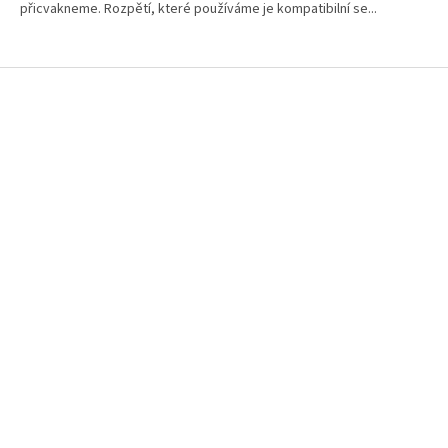
přicvakneme. Rozpětí, které používáme je kompatibilní se...
Z
á
p
a
t
í