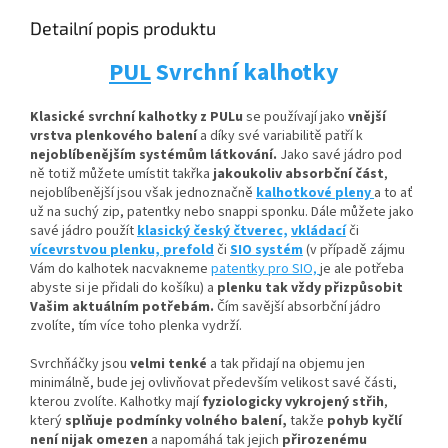
Detailní popis produktu
PUL
Svrchní kalhotky
Klasické svrchní kalhotky z PULu
se používají jako
vnější
vrstva plenkového balení
a díky své variabilitě patří k
nejoblíbenějším systémům látkování.
Jako savé jádro pod
ně totiž můžete umístit
takřka
jakoukoliv absorbční
část
,
nejoblíbenější jsou však jednoznačně
kalhotkové pleny
a to ať
už na suchý zip, patentky nebo snappi sponku. Dále můžete jako
savé jádro použít
klasický český čtverec,
vkládací
či
vícevrstvou plenku,
prefold
či
SIO systém
(v případě zájmu
Vám do kalhotek nacvakneme
patentky pro SIO,
je ale potřeba
abyste si je přidali do košíku) a
plenku tak vždy přizpůsobit
Vašim aktuálním potřebám.
Čím savější absorbční jádro
zvolíte, tím více toho plenka vydrží.
Svrchňáčky jsou
velmi tenké
a tak přidají na objemu jen
minimálně, bude jej ovlivňovat především velikost savé části,
kterou zvolíte. Kalhotky mají
fyziologicky vykrojený střih
,
který
splňuje podmínky volného balení,
takže
pohyb kyčlí
není nijak omezen
a napomáhá tak jejich
přirozenému