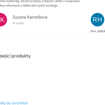
emné materiály, hezké potisky a hlavně cením i rozepsané
hny informace o látkování a péči na blogu
Zuzana Kamešová
ZK
RH
Hodnocení obchodu je 5 z 5 hvězdiček.
23.5.2026
Ano, úpln
sející produkty
tky do svrchních