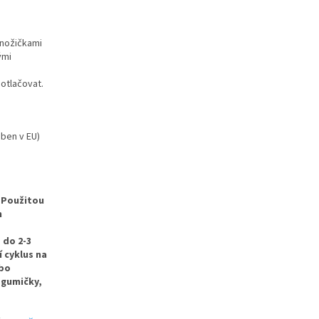
 nožičkami
ými
 otlačovat.
ben v EU)
Použitou
m
 do 2-3
 cyklus na
ebo
 gumičky,