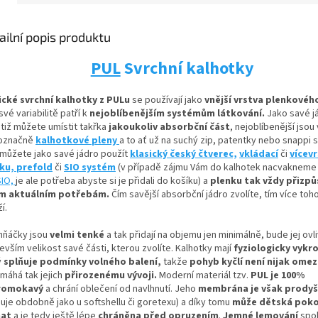
ailní popis produktu
PUL
Svrchní kalhotky
ické svrchní kalhotky z PULu
se používají jako
vnější vrstva plenkovéh
své variabilitě patří k
nejoblíbenějším systémům látkování.
Jako savé j
otiž můžete umístit
takřka
jakoukoliv absorbční
část
, nejoblíbenější jsou
označně
kalhotkové pleny
a to ať už na suchý zip, patentky nebo snappi 
 můžete jako savé jádro použít
klasický český čtverec,
vkládací
či
vícev
nku,
prefold
či
SIO systém
(v případě zájmu Vám do kalhotek nacvaknem
SIO,
je ale potřeba abyste si je přidali do košíku) a
plenku tak vždy přizpů
m aktuálním potřebám.
Čím savější absorbční jádro zvolíte, tím více toh
í.
hňáčky jsou
velmi tenké
a tak přidají na objemu jen minimálně, bude jej ovl
vším velikost savé části, kterou zvolíte. Kalhotky mají
fyziologicky vykro
ý
splňuje podmínky volného balení,
takže
pohyb kyčlí není nijak ome
máhá tak jejich
přirozenému vývoji
.
Moderní materiál tzv.
PUL je 100%
romokavý
a chrání oblečení od navlhnutí. Jeho
membrána je však prody
guje obdobně jako u softshellu či goretexu) a díky tomu
může dětská pok
hat
a je tedy ještě lépe
chráněna před opruzením
.
Jemné lemování
spol