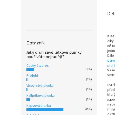
Det
Klas
díky 
Dotazník
ně t
jedn
Jaký druh savé látkové plenky
Dále
používáte nejraději?
ple
pro 
Český čtverec
(14%)
Vaši
vydrž
Prefold
(2%)
Svrc
Vícevrstvá plenka
přede
(2%)
kter
Kalhotková plenka
napo
(7%)
nep
Kapsová plenka
(fun
(67%)
dýc