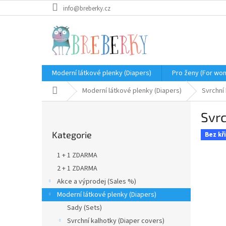
Přejít
info@breberky.cz
na
obsah
Moderní látkové plenky (Diapers)
Pro ženy (For wo
Domů
Moderní látkové plenky (Diapers)
Svrchní 
P
Svrc
o
Přeskočit
s
Kategorie
kategorie
Bez kř
t
r
1 + 1 ZDARMA
a
2 + 1 ZDARMA
n
Akce a výprodej (Sales %)
n
í
Moderní látkové plenky (Diapers)
p
Sady (Sets)
a
Svrchní kalhotky (Diaper covers)