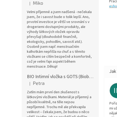
Prac
Miko
|
Hodnocení produktu je 5 z 5 hvězdiček.
esho
Velmi příjemné a jsem nadšená - nečekala
jsem, že i savost bude o tolik lepší. Ano,
prvotní investice je větší ve srovnání s v
drogeriemi dostupnými produkty, ale
výhody látkových vložek opravdu
převyšují (dlouhodobě finančně,
ekologicky, pohodlím, savostí atd.).
Osobně jsem např. menstruačním
kalhotkám nepřišla na chuť a s těmito
vložkami se cítím bezpečně a komfortně,
což je velmi fajn aspekt během
menstruace. Děkuji!
BIO Intimní vložka s GOTS (Biobavlněný úplet) - Malované pivoňky v hořčicové
Petra
|
Hodnocení produktu je 5 z 5 hvězdiček.
Zatím mám první den zkušenost s
látkovými vložkami. Materiál je příjemný a
působí kvalitně, na těle nejsou
Poři
nepříjemné. Trochu mě ale překvapila
mi u
velikost – čekala jsem, že budou o něco
něja
větší. Uvidím, jak se osvědčí při delším