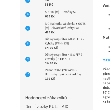
MIX
31 Kč
Vari
Ai2 BIO (M) - Pivoňky SZ
629 Kč
BIO Kalhotková plenka s GOTS
(M) - Akvarelové květy PAT
499 Kč
Mat
Dětský respirátor 4-8let FFP2 -
Kytičky (PFHM731)
34,90 Kč
Dětský respirátor 4-8let FFP2 -
Veverky (PFHM731)
Mate
34,90 Kč
Před
Perlan 200ks (21x24cm) -
plen
Ubrousky z přírodní viskózy
navl
199 Kč
nepo
dnů.
60°C
Hodnocení zákazníků
agre
n
eže
Denní vložky PUL: - MIX