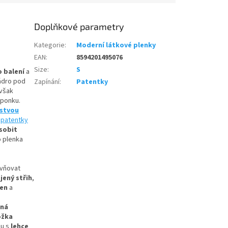
Doplňkové parametry
Kategorie
:
Moderní látkové plenky
EAN
:
8594201495076
Size
:
S
o balení
a
ádro pod
Zapínání
:
Patentky
 však
sponku.
rstvou
e
patentky
sobit
o plenka
ivňovat
jený střih
,
zen
a
šná
ožka
u s
lehce