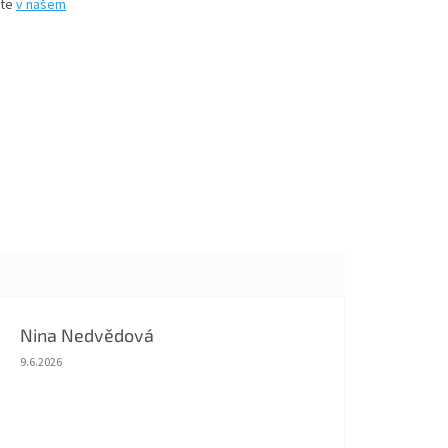
íte
v našem
Nina Nedvědová
Hodnocení obchodu je 5 z 5 hvězdiček.
9.6.2026