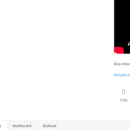
Více info
Detailní 
TISK
s
Hodnocení
Diskuze