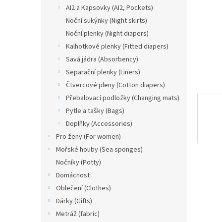
n
AI2 a Kapsovky (AI2, Pockets)
e
Noční sukýnky (Night skirts)
l
Noční plenky (Night diapers)
Kalhotkové plenky (Fitted diapers)
Savá jádra (Absorbency)
Separační plenky (Liners)
Čtvercové pleny (Cotton diapers)
Přebalovací podložky (Changing mats)
Pytle a tašky (Bags)
Doplňky (Accessories)
Pro ženy (For women)
Mořské houby (Sea sponges)
Nočníky (Potty)
Domácnost
Oblečení (Clothes)
Dárky (Gifts)
Metráž (fabric)