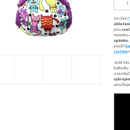
Svrchní
P
oblečení
jsou
zcel
miminko
spánku.
použít
ka
systém
n
Jistě Vás
Kalhotky 
a neotlač
vykrojen
umožňuje