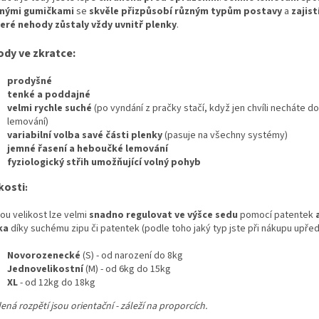
nými gumičkami
se
skvěle přizpůsobí různým typům postavy
a
zajist
eré nehody zůstaly vždy uvnitř plenky
.
ody ve zkratce:
prodyšné
tenké a poddajné
velmi rychle suché
(po vyndání z pračky stačí, když jen chvíli necháte 
lemování)
variabilní volba savé části plenky
(pasuje na všechny systémy)
jemné řasení a heboučké lemování
fyziologický střih umožňující volný pohyb
kosti
:
ou velikost lze velmi
snadno regulovat ve výšce sedu
pomocí patentek
a
ka
díky suchému zipu či patentek (podle toho jaký typ jste při nákupu upředn
Novorozenecké
(S) - od narození do 8kg
Jednovelikostní
(M) - od 6kg do 15kg
XL
- od 12kg do 18kg
ná rozpětí jsou orientační - záleží na proporcích.