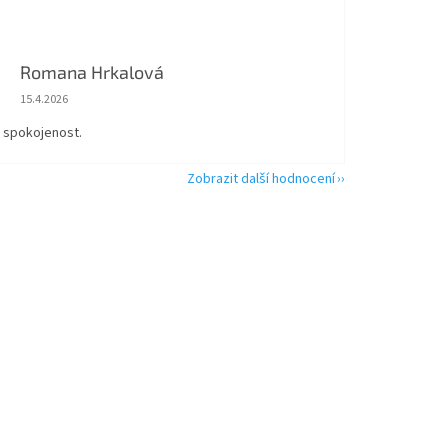
Romana Hrkalová
Hodnocení obchodu je 5 z 5 hvězdiček.
15.4.2026
á spokojenost.
Zobrazit další hodnocení