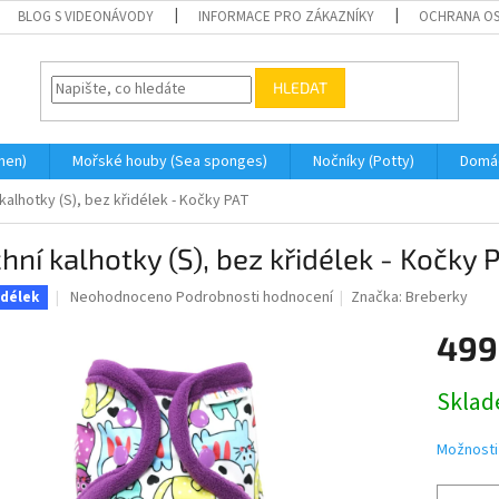
BLOG S VIDEONÁVODY
INFORMACE PRO ZÁKAZNÍKY
OCHRANA OS
HLEDAT
men)
Mořské houby (Sea sponges)
Nočníky (Potty)
Domá
kalhotky (S), bez křidélek - Kočky PAT
hní kalhotky (S), bez křidélek - Kočky 
Průměrné
Neohodnoceno
Podrobnosti hodnocení
Značka:
Breberky
idélek
hodnocení
produktu
499
je
0,0
Měrná
Skla
z
cena:
5
hvězdiček.
Možnosti