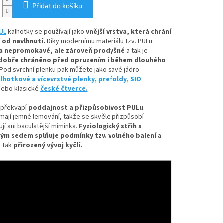
Přidat do košíku
UL
kalhotky se používají jako
vnější vrstva, která chrání
 od navlhnutí.
Díky
modernímu materiálu tzv. PULu
a nepromokavé, ale zároveň prodyšné
a tak je
dobře chráněno před opruzením i během dlouhého
Pod svrchní plenku pak můžete jako savé jádro
lhotkové a
vícevrstvé plenky,
prefoldy
,
SIO
ebo klasické
české čtverce.
 překvapí
poddajnost a přizpůsobivost PULu
.
mají jemné lemování, takže se skvěle přizpůsobí
ují ani baculatější miminka.
Fyziologický střih s
ým sedem splňuje podmínky tzv. volného balení
a
 tak
přirozený vývoj kyčlí.