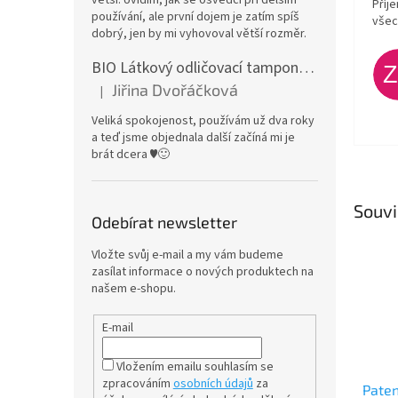
Příj
používání, ale první dojem je zatím spíš
všec
dobrý, jen by mi vyhovoval větší rozměr.
BIO Látkový odličovací tamponek: Barevné bambusovo-biobavlněné froté
Jiřina Dvořáčková
|
Hodnocení produktu je 5 z 5 hvězdiček.
Veliká spokojenost, používám už dva roky
a teď jsme objednala další začíná mi je
brát dcera ♥️🙂
Souvi
Odebírat newsletter
Vložte svůj e-mail a my vám budeme
zasílat informace o nových produktech na
našem e-shopu.
E-mail
Vložením emailu souhlasím se
zpracováním
osobních údajů
za
Paten