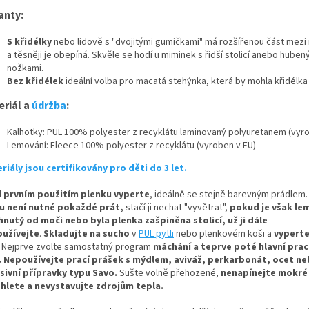
anty:
S křidélky
nebo lidově s "dvojitými gumičkami" má rozšířenou část mezi
a těsněji je obepíná. Skvěle se hodí u miminek s řidší stolicí anebo huben
nožkami.
Bez křidélek
ideální volba pro macatá stehýnka, která by mohla křidélka
eriál a
údržba
:
Kalhotky: PUL 100% polyester z recyklátu laminovaný polyuretanem (vyro
Lemování: Fleece 100% polyester z recyklátu (vyroben v EU)
riály jsou certifikovány pro děti do 3 let.
 prvním použitím plenku vyperte
, ideálně se stejně barevným prádlem.
u není nutné pokaždé prát,
stačí ji nechat "vyvětrat",
pokud je však le
hnutý od moči nebo byla plenka zašpiněna stolicí, už ji dále
užívejte
.
Skladujte na sucho
v
PUL pytli
nebo plenkovém koši a
vyperte
Nejprve zvolte samostatný program
máchání a teprve poté hlavní prací
.
Nepoužívejte prací prášek s mýdlem, aviváž, perkarbonát, ocet n
sivní přípravky typu Savo.
Sušte volně přehozené,
nenapínejte mokré
hlete a nevystavujte zdrojům tepla.