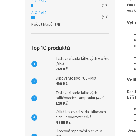
SiO / SI2
řase
(3%)
vešk
AIO / AI2
(5%)
Výh
Počet hlasů:
643
Top 10 produktů
Testovací sada látkových vložek
(5 ks)
769 Kč
Slipové vložky: PUL - MIX
Veli
459 Kč
Každ
Testovací sada látkových
bříš
odličovacích tamponků (4 ks)
126 Kč
Velká testovací sada látkových
plen - novorozenecká
4 309 Kč
Uvede
Fleecová separační plenka M -