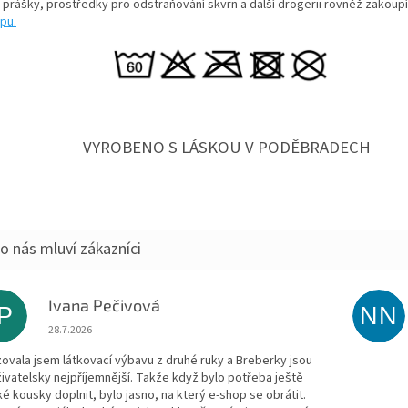
í prášky, prostředky pro odstraňování skvrn a další drogerii rovněž zakoup
pu.
VYROBENO S LÁSKOU V PODĚBRADECH
Ivana Pečivová
IP
NN
Hodnocení obchodu je 5 z 5 hvězdiček.
28.7.2026
zovala jsem látkovací výbavu z druhé ruky a Breberky jsou
živatelsky nejpříjemnější. Takže když bylo potřeba ještě
ké kousky doplnit, bylo jasno, na který e-shop se obrátit.