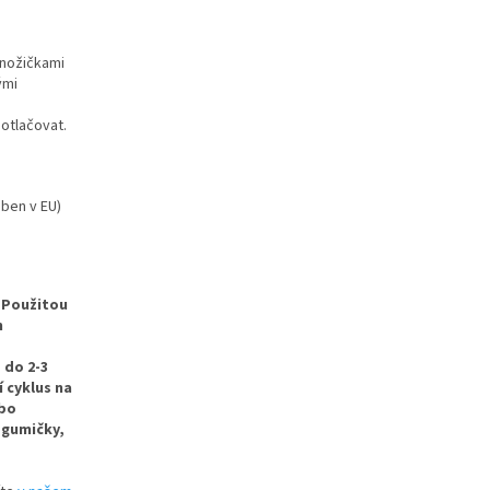
 nožičkami
ými
 otlačovat.
ben v EU)
Použitou
m
 do 2-3
 cyklus na
ebo
 gumičky,