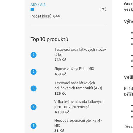
řase
AIO / AI2
vešk
(5%)
Počet hlasů:
644
Výh
Top 10 produktů
Testovací sada látkových vložek
(5 ks)
769 Kč
Slipové vložky: PUL - MIX
459 Kč
Veli
Testovací sada látkových
odličovacích tamponků (4 ks)
Každ
126 Kč
bříš
Velká testovací sada látkových
plen - novorozenecká
4 309 Kč
Fleecová separační plenka M -
MIX
Uvede
31 Kč