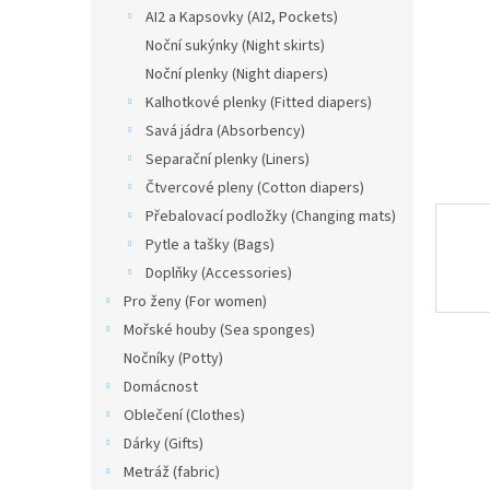
n
AI2 a Kapsovky (AI2, Pockets)
e
Noční sukýnky (Night skirts)
l
Noční plenky (Night diapers)
Kalhotkové plenky (Fitted diapers)
Savá jádra (Absorbency)
Separační plenky (Liners)
Čtvercové pleny (Cotton diapers)
Přebalovací podložky (Changing mats)
Pytle a tašky (Bags)
Doplňky (Accessories)
Pro ženy (For women)
Mořské houby (Sea sponges)
Nočníky (Potty)
Domácnost
Oblečení (Clothes)
Dárky (Gifts)
Metráž (fabric)