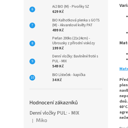
Vari
Ai2 BIO (M) - Pivoňky SZ
629 Kč
BIO Kalhotková plenka s GOTS
(M) - Akvarelové květy PAT
499 Kč
Perlan 200ks (21x24cm) -
Mat
Ubrousky z přírodní viskózy
199 Kč
Denní vložky: Bavlněné froté s
PUL - MIX
549 Kč
Mate
BIO Lísteček - kapička
Před
34 Kč
plen
navl
nepo
dnů.
Hodnocení zákazníků
60°C
Denní vložky PUL: - MIX
agre
n
eže
Miko
|
Hodnocení produktu je 5 z 5 hvězdiček.