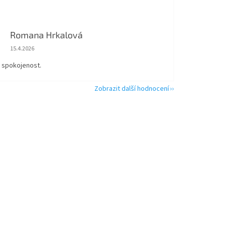
Romana Hrkalová
Hodnocení obchodu je 5 z 5 hvězdiček.
15.4.2026
á spokojenost.
Zobrazit další hodnocení