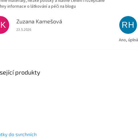
emné materiály, hezké potisky a hlavně cením i rozepsané
hny informace o látkování a péči na blogu
Zuzana Kamešová
ZK
RH
Hodnocení obchodu je 5 z 5 hvězdiček.
23.5.2026
Ano, úpln
sející produkty
tky do svrchních