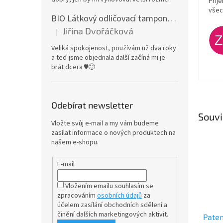
Příj
všec
BIO Látkový odličovací tamponek: Barevné bambusovo-biobavlněné froté
Jiřina Dvořáčková
|
Hodnocení produktu je 5 z 5 hvězdiček.
Veliká spokojenost, používám už dva roky
a teď jsme objednala další začíná mi je
brát dcera ♥️🙂
Odebírat newsletter
Souvi
Vložte svůj e-mail a my vám budeme
zasílat informace o nových produktech na
našem e-shopu.
E-mail
Vložením emailu souhlasím se
zpracováním
osobních údajů
za
účelem
zasílání obchodních sdělení a
činění dalších marketingových aktivit.
Paten