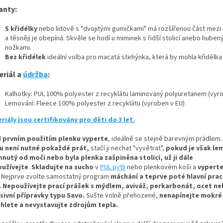
anty:
S křidélky
nebo lidově s "dvojitými gumičkami" má rozšířenou část mezi
a těsněji je obepíná. Skvěle se hodí u miminek s řidší stolicí anebo huben
nožkami.
Bez křidélek
ideální volba pro macatá stehýnka, která by mohla křidélka
eriál a
údržba
:
Kalhotky: PUL 100% polyester z recyklátu laminovaný polyuretanem (vyro
Lemování: Fleece 100% polyester z recyklátu (vyroben v EU)
riály jsou certifikovány pro děti do 3 let.
 prvním použitím plenku vyperte
, ideálně se stejně barevným prádlem.
u není nutné pokaždé prát,
stačí ji nechat "vyvětrat",
pokud je však le
hnutý od moči nebo byla plenka zašpiněna stolicí, už ji dále
užívejte
.
Skladujte na sucho
v
PUL pytli
nebo plenkovém koši a
vyperte
Nejprve zvolte samostatný program
máchání a teprve poté hlavní prací
.
Nepoužívejte prací prášek s mýdlem, aviváž, perkarbonát, ocet n
sivní přípravky typu Savo.
Sušte volně přehozené,
nenapínejte mokré
hlete a nevystavujte zdrojům tepla.