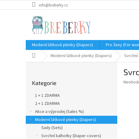
Přejít
info@breberky.cz
na
obsah
Moderní látkové plenky (Diapers)
Pro ženy (For wo
Domů
Moderní látkové plenky (Diapers)
Svrchní 
P
Svrc
o
Přeskočit
s
Průměr
Neohod
Kategorie
kategorie
t
hodnoce
r
produkt
1 + 1 ZDARMA
a
je
2 + 1 ZDARMA
0,0
n
z
Akce a výprodej (Sales %)
n
5
í
Moderní látkové plenky (Diapers)
hvězdič
p
Sady (Sets)
a
Svrchní kalhotky (Diaper covers)