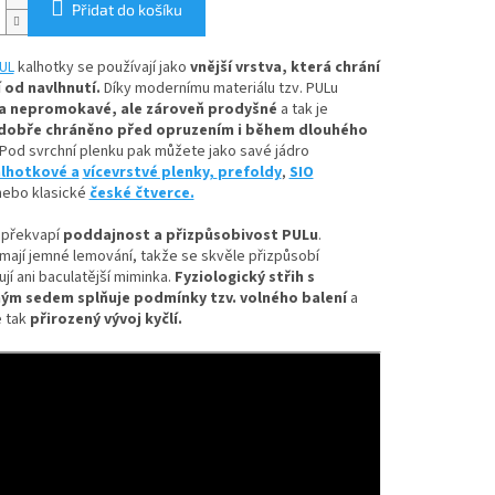
Přidat do košíku
UL
kalhotky se používají jako
vnější vrstva, která chrání
 od navlhnutí.
Díky
modernímu materiálu tzv. PULu
a nepromokavé, ale zároveň prodyšné
a tak je
dobře chráněno před opruzením i během dlouhého
Pod svrchní plenku pak můžete jako savé jádro
lhotkové a
vícevrstvé plenky,
prefoldy
,
SIO
ebo klasické
české čtverce.
 překvapí
poddajnost a přizpůsobivost PULu
.
mají jemné lemování, takže se skvěle přizpůsobí
ují ani baculatější miminka.
Fyziologický střih s
ým sedem splňuje podmínky tzv. volného balení
a
 tak
přirozený vývoj kyčlí.