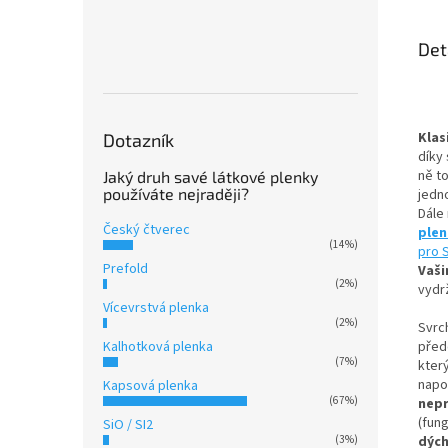
Det
Klas
Dotazník
díky 
ně t
Jaký druh savé látkové plenky
používáte nejraději?
jedn
Dále
Český čtverec
ple
(14%)
pro 
Prefold
Vaši
(2%)
vydrž
Vícevrstvá plenka
(2%)
Svrc
Kalhotková plenka
přede
(7%)
kter
napo
Kapsová plenka
(67%)
nep
(fun
SiO / SI2
(3%)
dýc