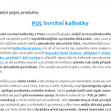
ailní popis produktu
PUL
Svrchní kalhotky
ické svrchní kalhotky z PULu
se používají jako
vnější vrstva plenkovéh
své variabilitě patří k
nejoblíbenějším systémům látkování.
Jako savé j
otiž můžete umístit
takřka
jakoukoliv absorbční
část
, nejoblíbenější jsou
označně
kalhotkové pleny
a to ať už na suchý zip, patentky nebo snappi 
 můžete jako savé jádro použít
klasický český čtverec,
vkládací
či
vícev
nku,
prefold
či
SIO systém
(v případě zájmu Vám do kalhotek nacvaknem
SIO,
je ale potřeba abyste si je přidali do košíku) a
plenku tak vždy přizpů
m aktuálním potřebám.
Čím savější absorbční jádro zvolíte, tím více toh
í.
hňáčky jsou
velmi tenké
a tak přidají na objemu jen minimálně, bude jej ovl
vším velikost savé části, kterou zvolíte. Kalhotky mají
fyziologicky vykro
ý
splňuje podmínky volného balení,
takže
pohyb kyčlí není nijak ome
máhá tak jejich
přirozenému vývoji
.
Moderní materiál tzv.
PUL je 100%
romokavý
a chrání oblečení od navlhnutí. Jeho
membrána je však prody
guje obdobně jako u softshellu či goretexu) a díky tomu
může dětská pok
hat
a je tedy ještě lépe
chráněna před opruzením
.
Jemné lemování
spol