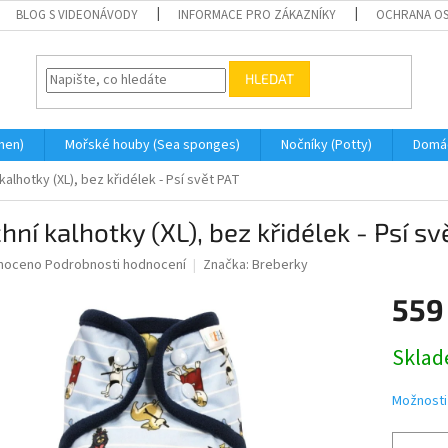
BLOG S VIDEONÁVODY
INFORMACE PRO ZÁKAZNÍKY
OCHRANA OS
HLEDAT
men)
Mořské houby (Sea sponges)
Nočníky (Potty)
Domá
kalhotky (XL), bez křidélek - Psí svět PAT
hní kalhotky (XL), bez křidélek - Psí sv
né
noceno
Podrobnosti hodnocení
Značka:
Breberky
ní
559
u
Měrná
Skla
cena:
ek.
Možnosti