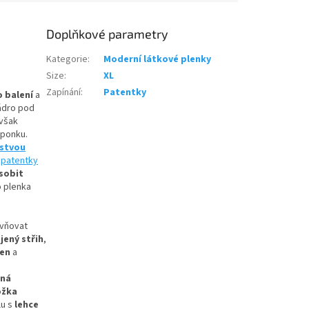
Doplňkové parametry
Kategorie
:
Moderní látkové plenky
Size
:
XL
Zapínání
:
Patentky
o balení
a
ádro pod
 však
sponku.
rstvou
e
patentky
sobit
o plenka
ivňovat
jený střih
,
zen
a
šná
ožka
u s
lehce