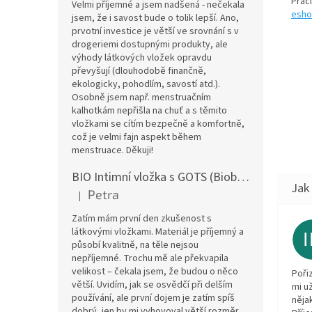
Prac
Velmi příjemné a jsem nadšená - nečekala
esho
jsem, že i savost bude o tolik lepší. Ano,
prvotní investice je větší ve srovnání s v
drogeriemi dostupnými produkty, ale
výhody látkových vložek opravdu
převyšují (dlouhodobě finančně,
ekologicky, pohodlím, savostí atd.).
Osobně jsem např. menstruačním
kalhotkám nepřišla na chuť a s těmito
vložkami se cítím bezpečně a komfortně,
což je velmi fajn aspekt během
menstruace. Děkuji!
BIO Intimní vložka s GOTS (Biobavlněný úplet) - Malované pivoňky v hořčicové
Petra
|
Hodnocení produktu je 5 z 5 hvězdiček.
Zatím mám první den zkušenost s
látkovými vložkami. Materiál je příjemný a
působí kvalitně, na těle nejsou
nepříjemné. Trochu mě ale překvapila
velikost – čekala jsem, že budou o něco
Poři
větší. Uvidím, jak se osvědčí při delším
mi u
používání, ale první dojem je zatím spíš
něja
dobrý, jen by mi vyhovoval větší rozměr.