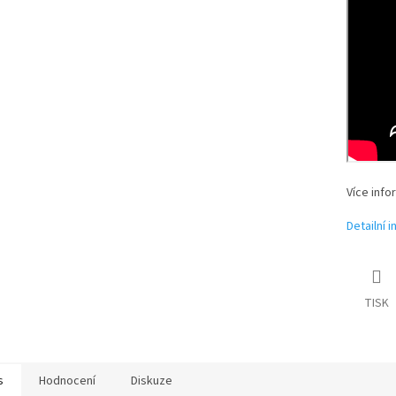
Více info
Detailní 
TISK
s
Hodnocení
Diskuze