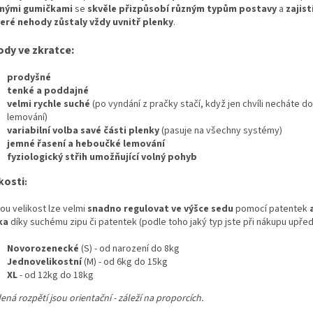
nými gumičkami
se
skvěle přizpůsobí různým typům postavy
a
zajist
eré nehody zůstaly vždy uvnitř plenky
.
ody ve zkratce:
prodyšné
tenké a poddajné
velmi rychle suché
(po vyndání z pračky stačí, když jen chvíli necháte 
lemování)
variabilní volba savé části plenky
(pasuje na všechny systémy)
jemné řasení a heboučké lemování
fyziologický střih umožňující volný pohyb
kosti
:
ou velikost lze velmi
snadno regulovat ve výšce sedu
pomocí patentek
a
ka
díky suchému zipu či patentek (podle toho jaký typ jste při nákupu upředn
Novorozenecké
(S) - od narození do 8kg
Jednovelikostní
(M) - od 6kg do 15kg
XL
- od 12kg do 18kg
ná rozpětí jsou orientační - záleží na proporcích.