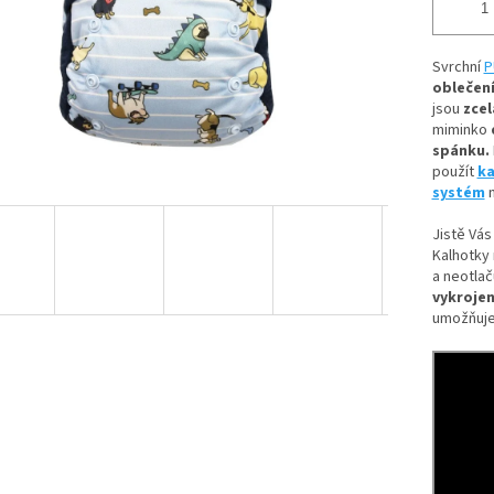
Svrchní
P
oblečení
jsou
zcel
miminko
spánku.
použít
ka
systém
n
Jistě Vás
Kalhotky 
a neotlač
vykrojen
umožňuje