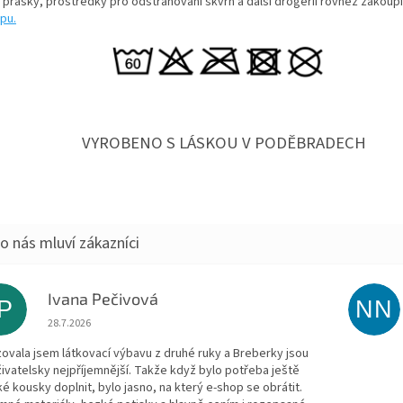
í prášky, prostředky pro odstraňování skvrn a další drogerii rovněž zakoup
pu.
VYROBENO S LÁSKOU V PODĚBRADECH
Ivana Pečivová
IP
NN
Hodnocení obchodu je 5 z 5 hvězdiček.
28.7.2026
zovala jsem látkovací výbavu z druhé ruky a Breberky jsou
živatelsky nejpříjemnější. Takže když bylo potřeba ještě
ké kousky doplnit, bylo jasno, na který e-shop se obrátit.