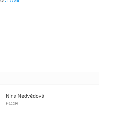
íte
v našem
Nina Nedvědová
Hodnocení obchodu je 5 z 5 hvězdiček.
9.6.2026