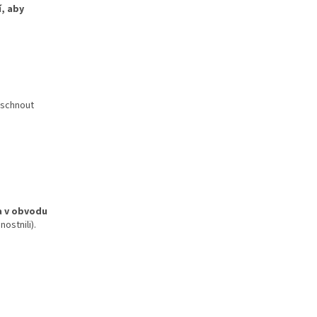
í, aby
doschnout
 v obvodu
ostnili).