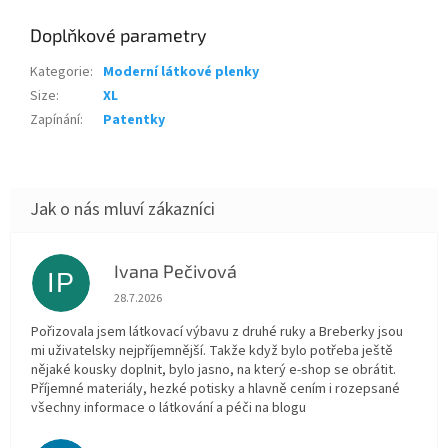
Doplňkové parametry
Kategorie
:
Moderní látkové plenky
Size
:
XL
Zapínání
:
Patentky
Ivana Pečivová
IP
Hodnocení obchodu je 5 z 5 hvězdiček.
28.7.2026
Pořizovala jsem látkovací výbavu z druhé ruky a Breberky jsou
mi uživatelsky nejpříjemnější. Takže když bylo potřeba ještě
nějaké kousky doplnit, bylo jasno, na který e-shop se obrátit.
Příjemné materiály, hezké potisky a hlavně cením i rozepsané
všechny informace o látkování a péči na blogu