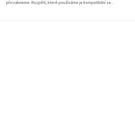
přicvakneme. Rozpětí, které používáme je kompatibilní se...
Z
á
p
a
t
í