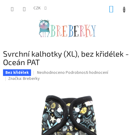
Přejít
NÁKUP
na
CZK
obsah
KOŠÍK
Svrchní kalhotky (XL), bez křidélek -
Oceán PAT
Průměrné
Neohodnoceno
Podrobnosti hodnocení
Bez křidélek
hodnocení
Značka:
Breberky
produktu
je
0,0
z
5
hvězdiček.