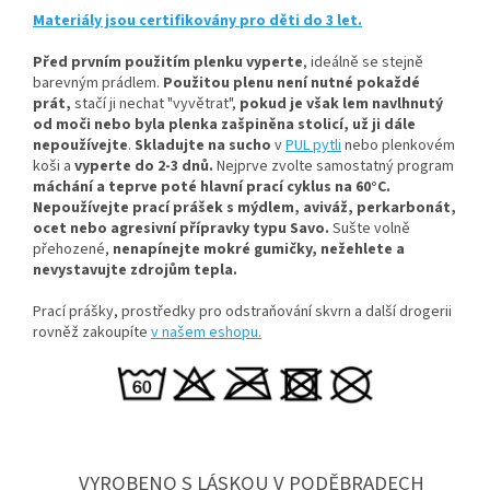
Materiály jsou certifikovány pro děti do 3 let.
Před prvním použitím plenku vyperte
, ideálně se stejně
barevným prádlem.
Použitou plenu není nutné pokaždé
prát,
stačí ji nechat "vyvětrat",
pokud je však lem navlhnutý
od moči nebo byla plenka zašpiněna stolicí, už ji dále
nepoužívejte
.
Skladujte na sucho
v
PUL pytli
nebo plenkovém
koši a
vyperte do 2-3 dnů.
Nejprve zvolte samostatný program
máchání a teprve poté hlavní prací cyklus na 60°C.
Nepoužívejte prací prášek s mýdlem, aviváž, perkarbonát,
ocet nebo agresivní přípravky typu Savo.
Sušte volně
přehozené,
nenapínejte mokré gumičky, n
ežehlete a
nevystavujte zdrojům tepla.
Prací prášky, prostředky pro odstraňování skvrn a další drogerii
rovněž zakoupíte
v našem eshopu.
VYROBENO S LÁSKOU V PODĚBRADECH