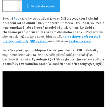
Přidat do košíku
Svrchní
PUL
kalhotky se používají jako
vnější vrstva, která chrání
oblečení od navlhnutí.
Díky
modernímu materiálu tzv. PULu jsou
zcela
nepromokavé, ale zároveň prodyšné
a tak je miminko
dobře
chráněno před opruzením i během dlouhého spánku.
Pod svrchní
plenku pak můžete jako savé jádro použít
kalhotkové a
vícevrstvé
plenky,
prefoldy
,
SIO systém
nebo klasické
české čtverce.
Jistě Vás překvapí
poddajnost a přizpůsobivost PULu
. Kalhotky
mají jemné lemování, takže se skvěle přizpůsobí a neotlačují ani
baculatější miminka.
Fyziologický střih s vykrojeným sedem splňuje
podmínky tzv. volného balení
a umožňuje tak
přirozený vývoj kyčlí.