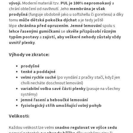
vývoji
.
Moderní materiál tzv.
PUL je 100% nepromokavý
a
chrání oblečení od navlhnutí. Jeho
membrána je však
prodyšná
(funguje obdobně jako u softshellu či goretexu) a díky
tomu
může dětská pokožka dýchat
a je tedy ještě
lépe
chráněna před opruzením
.
Jemné lemování
spolu s
lehce řasenými gumičkami
se
skvěle přizpůsobí různým
typům postavy
a
zajistí, aby veškeré nehody zůstaly vždy
uvnitř plenky
.
Výhody ve zkratce:
prodyšné
tenké a poddajné
velmi rychle suché
(po vyndání z pračky stačí, když jen
chvíli necháte doschnout lemování)
variabilní volba savé části plenky
(pasuje na všechny
systémy)
jemné řasení a heboučké lemování
fyziologický střih umožňující volný pohyb
Velikosti
:
Každou velikost lze velmi
snadno regulovat ve výšce sedu