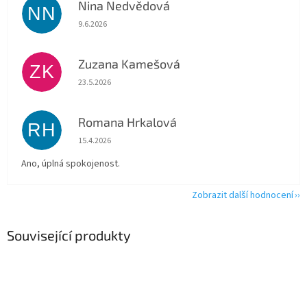
Nina Nedvědová
NN
Hodnocení obchodu je 5 z 5 hvězdiček.
9.6.2026
Zuzana Kamešová
ZK
Hodnocení obchodu je 5 z 5 hvězdiček.
23.5.2026
Romana Hrkalová
RH
Hodnocení obchodu je 5 z 5 hvězdiček.
15.4.2026
Ano, úplná spokojenost.
Zobrazit další hodnocení
Související produkty