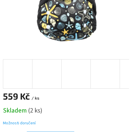
559 Kč
/ ks
Měrná
Skladem
(2 ks)
cena:
Možnosti doručení