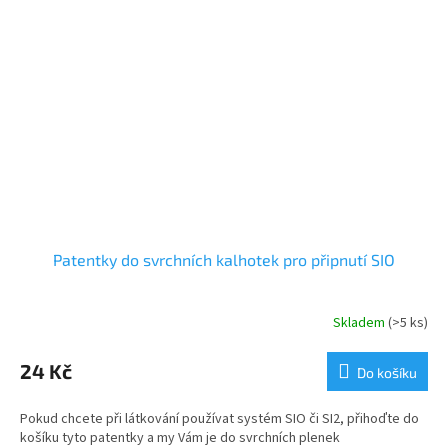
Patentky do svrchních kalhotek pro připnutí SIO
Skladem
(>5 ks)
24 Kč
Do košíku
Pokud chcete při látkování používat systém SIO či SI2, přihoďte do
košíku tyto patentky a my Vám je do svrchních plenek