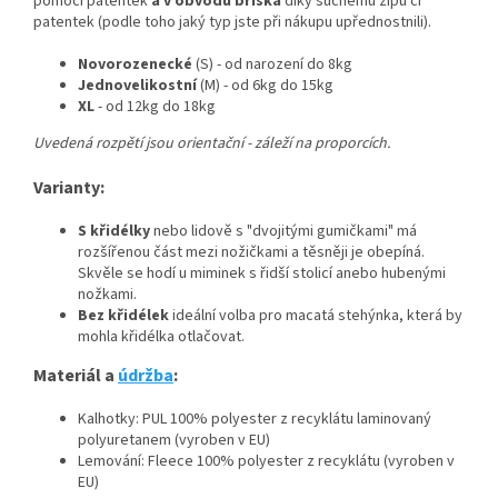
pomocí patentek
a v obvodu bříška
díky suchému zipu či
patentek (podle toho jaký typ jste při nákupu upřednostnili).
Novorozenecké
(S) - od narození do 8kg
Jednovelikostní
(M) - od 6kg do 15kg
XL
- od 12kg do 18kg
Uvedená rozpětí jsou orientační - záleží na proporcích.
Varianty:
S křidélky
nebo lidově s "dvojitými gumičkami" má
rozšířenou část mezi nožičkami a těsněji je obepíná.
Skvěle se hodí u miminek s řidší stolicí anebo hubenými
nožkami.
Bez křidélek
ideální volba pro macatá stehýnka, která by
mohla křidélka otlačovat.
Materiál a
údržba
:
Kalhotky: PUL 100% polyester z recyklátu laminovaný
polyuretanem (vyroben v EU)
Lemování: Fleece 100% polyester z recyklátu (vyroben v
EU)