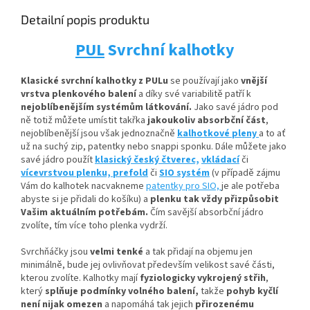
Detailní popis produktu
PUL
Svrchní kalhotky
Klasické svrchní kalhotky z PULu
se používají jako
vnější
vrstva plenkového balení
a díky své variabilitě patří k
nejoblíbenějším systémům látkování.
Jako savé jádro pod
ně totiž můžete umístit
takřka
jakoukoliv absorbční
část
,
nejoblíbenější jsou však jednoznačně
kalhotkové pleny
a to ať
už na suchý zip, patentky nebo snappi sponku. Dále můžete jako
savé jádro použít
klasický český čtverec,
vkládací
či
vícevrstvou plenku,
prefold
či
SIO systém
(v případě zájmu
Vám do kalhotek nacvakneme
patentky pro SIO,
je ale potřeba
abyste si je přidali do košíku) a
plenku tak vždy přizpůsobit
Vašim aktuálním potřebám.
Čím savější absorbční jádro
zvolíte, tím více toho plenka vydrží.
Svrchňáčky jsou
velmi tenké
a tak přidají na objemu jen
minimálně, bude jej ovlivňovat především velikost savé části,
kterou zvolíte. Kalhotky mají
fyziologicky vykrojený střih
,
který
splňuje podmínky volného balení,
takže
pohyb kyčlí
není nijak omezen
a napomáhá tak jejich
přirozenému