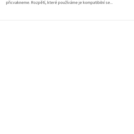
přicvakneme. Rozpětí, které používáme je kompatibilní se...
Z
á
p
a
t
í