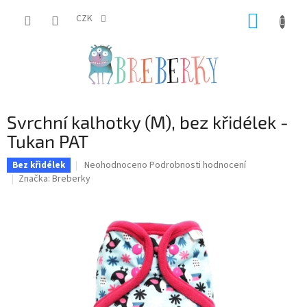
Přejít
NÁKUP
na
CZK
obsah
KOŠÍK
Svrchní kalhotky (M), bez křidélek -
Tukan PAT
Průměrné
Neohodnoceno
Podrobnosti hodnocení
Bez křidélek
hodnocení
Značka:
Breberky
produktu
je
0,0
z
5
hvězdiček.