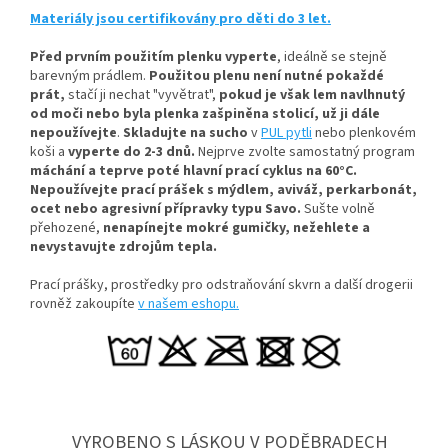
Materiály jsou certifikovány pro děti do 3 let.
Před prvním použitím plenku vyperte
, ideálně se stejně
barevným prádlem.
Použitou plenu není nutné pokaždé
prát,
stačí ji nechat "vyvětrat",
pokud je však lem navlhnutý
od moči nebo byla plenka zašpiněna stolicí, už ji dále
nepoužívejte
.
Skladujte na sucho
v
PUL pytli
nebo plenkovém
koši a
vyperte do 2-3 dnů.
Nejprve zvolte samostatný program
máchání a teprve poté hlavní prací cyklus na 60°C.
Nepoužívejte prací prášek s mýdlem, aviváž, perkarbonát,
ocet nebo agresivní přípravky typu Savo.
Sušte volně
přehozené,
nenapínejte mokré gumičky, n
ežehlete a
nevystavujte zdrojům tepla.
Prací prášky, prostředky pro odstraňování skvrn a další drogerii
rovněž zakoupíte
v našem eshopu.
VYROBENO S LÁSKOU V PODĚBRADECH