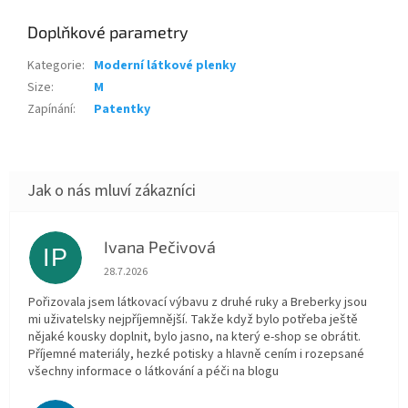
Doplňkové parametry
Kategorie
:
Moderní látkové plenky
Size
:
M
Zapínání
:
Patentky
Ivana Pečivová
IP
Hodnocení obchodu je 5 z 5 hvězdiček.
28.7.2026
Pořizovala jsem látkovací výbavu z druhé ruky a Breberky jsou
mi uživatelsky nejpříjemnější. Takže když bylo potřeba ještě
nějaké kousky doplnit, bylo jasno, na který e-shop se obrátit.
Příjemné materiály, hezké potisky a hlavně cením i rozepsané
všechny informace o látkování a péči na blogu