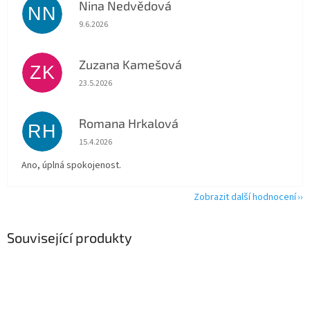
Nina Nedvědová
NN
Hodnocení obchodu je 5 z 5 hvězdiček.
9.6.2026
Zuzana Kamešová
ZK
Hodnocení obchodu je 5 z 5 hvězdiček.
23.5.2026
Romana Hrkalová
RH
Hodnocení obchodu je 5 z 5 hvězdiček.
15.4.2026
Ano, úplná spokojenost.
Zobrazit další hodnocení
Související produkty