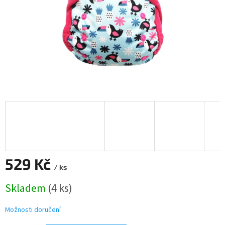
529 Kč
/ ks
Měrná
Skladem
(4 ks)
cena:
Možnosti doručení