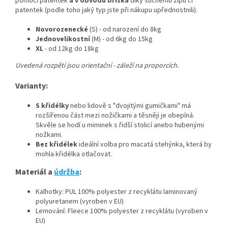
pomocí patentek
a v obvodu bříška
díky suchému zipu či
patentek (podle toho jaký typ jste při nákupu upřednostnili).
Novorozenecké
(S) - od narození do 8kg
Jednovelikostní
(M) - od 6kg do 15kg
XL
- od 12kg do 18kg
Uvedená rozpětí jsou orientační - záleží na proporcích.
Varianty:
S křidélky
nebo lidově s "dvojitými gumičkami" má
rozšířenou část mezi nožičkami a těsněji je obepíná.
Skvěle se hodí u miminek s řidší stolicí anebo hubenými
nožkami.
Bez křidélek
ideální volba pro macatá stehýnka, která by
mohla křidélka otlačovat.
Materiál a
údržba
:
Kalhotky: PUL 100% polyester z recyklátu laminovaný
polyuretanem (vyroben v EU)
Lemování: Fleece 100% polyester z recyklátu (vyroben v
EU)