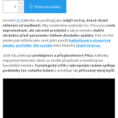
Přidat do košíku
Svrchní
PUL
kalhotky se používají jako
vnější vrstva, která chrání
oblečení od navlhnutí.
Díky
modernímu materiálu tzv. PULu jsou
zcela
nepromokavé, ale zároveň prodyšné
a tak je miminko
dobře
chráněno před opruzením i během dlouhého spánku.
Pod svrchní
plenku pak můžete jako savé jádro použít
kalhotkové a
vícevrstvé
plenky,
prefoldy
,
SIO systém
nebo klasické
české čtverce.
Jistě Vás překvapí
poddajnost a přizpůsobivost PULu
. Kalhotky
mají jemné lemování, takže se skvěle přizpůsobí a neotlačují ani
baculatější miminka.
Fyziologický střih s vykrojeným sedem splňuje
podmínky tzv. volného balení
a umožňuje tak
přirozený vývoj kyčlí.