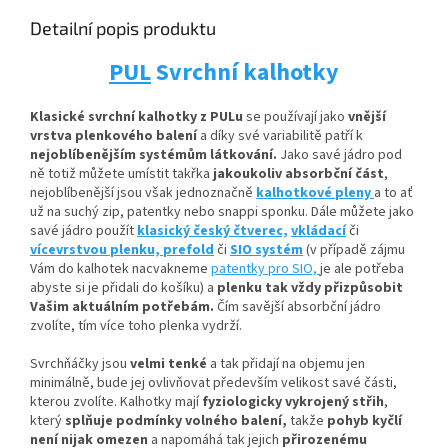
Detailní popis produktu
PUL
Svrchní kalhotky
Klasické svrchní kalhotky z PULu
se používají jako
vnější
vrstva plenkového balení
a díky své variabilitě patří k
nejoblíbenějším systémům látkování.
Jako savé jádro pod
ně totiž můžete umístit
takřka
jakoukoliv absorbční
část
,
nejoblíbenější jsou však jednoznačně
kalhotkové pleny
a to ať
už na suchý zip, patentky nebo snappi sponku. Dále můžete jako
savé jádro použít
klasický český čtverec,
vkládací
či
vícevrstvou plenku,
prefold
či
SIO systém
(v případě zájmu
Vám do kalhotek nacvakneme
patentky pro SIO,
je ale potřeba
abyste si je přidali do košíku) a
plenku tak vždy přizpůsobit
Vašim aktuálním potřebám.
Čím savější absorbční jádro
zvolíte, tím více toho plenka vydrží.
Svrchňáčky jsou
velmi tenké
a tak přidají na objemu jen
minimálně, bude jej ovlivňovat především velikost savé části,
kterou zvolíte. Kalhotky mají
fyziologicky vykrojený střih
,
který
splňuje podmínky volného balení,
takže
pohyb kyčlí
není nijak omezen
a napomáhá tak jejich
přirozenému