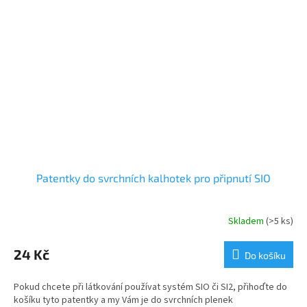
Patentky do svrchních kalhotek pro připnutí SIO
Skladem
(>5 ks)
24 Kč
Do košíku
Pokud chcete při látkování používat systém SIO či SI2, přihoďte do
košíku tyto patentky a my Vám je do svrchních plenek