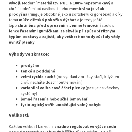
vývoji
.
Moderní materiál tzv.
PUL je 100% nepromokavý
a
chrání oblečení od navlhnutí. Jeho
membrána je však
prodyšná
(funguje obdobně jako u softshellu či goretexu) a díky
tomu
může dětská pokožka dýchat
a je tedy ještě
lépe
chráněna před opruzením
.
Jemné lemování
spolu s
lehce řasenými gumičkami
se
skvěle přizpůsobí různým
typům postavy
a
zajistí, aby veškeré nehody zůstaly vždy
uvnitř plenky
.
Výhody ve zkratce:
prodyšné
tenké a poddajné
velmi rychle suché
(po vyndání z pračky stačí, když jen
chvíli necháte doschnout lemování)
variabilní volba savé části plenky
(pasuje na všechny
systémy)
jemné řasení a heboučké lemování
fyziologický střih umožňující volný pohyb
Velikosti
:
Každou velikost lze velmi
snadno regulovat ve výšce sedu