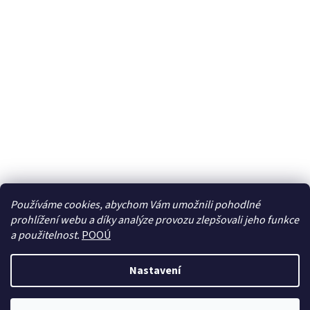
Používáme cookies, abychom Vám umožnili pohodlné
prohlížení webu a díky analýze provozu zlepšovali jeho funkce
Sledovat na Instagramu
a použitelnost.
POOÚ
Nastavení
Vytvořil Shoptet