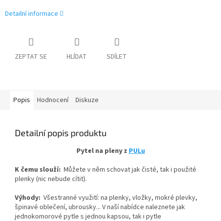
Detailní informace
ZEPTAT SE
HLÍDAT
SDÍLET
Popis
Hodnocení
Diskuze
Detailní popis produktu
Pytel na pleny z
PULu
K čemu slouží:
Můžete v něm schovat jak čisté, tak i použité
plenky (nic nebude cítit).
Výhody:
Všestranné využití: na plenky, vložky, mokré plevky,
špinavé oblečení, ubrousky... V naší nabídce naleznete jak
jednokomorové pytle s jednou kapsou, tak i pytle