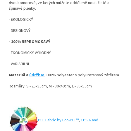
dvoukomorové, ve kerých můžete odděleně nosit čisté a
špinavé plenky.
- EKOLOGICKÝ
- DESIGNOVÝ
- 100% NEPROMOKAVÝ
- EKONOMICKY VÝHODNÝ
- VARIABILNÍ
Materiál a
údržba:
100% polyester s polyuretanový zátěrem
Rozměry: S - 25x35cm, M - 30x40cm, L - 35x55cm
PUL Fabric by Eco-PUL™
,
CPSIA and