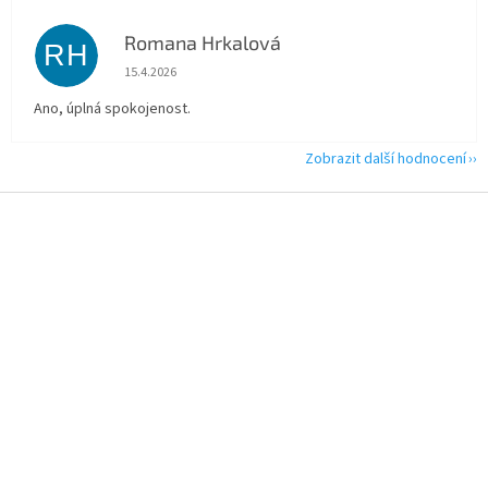
Romana Hrkalová
RH
Hodnocení obchodu je 5 z 5 hvězdiček.
15.4.2026
Ano, úplná spokojenost.
Zobrazit další hodnocení
Z
á
p
a
t
í