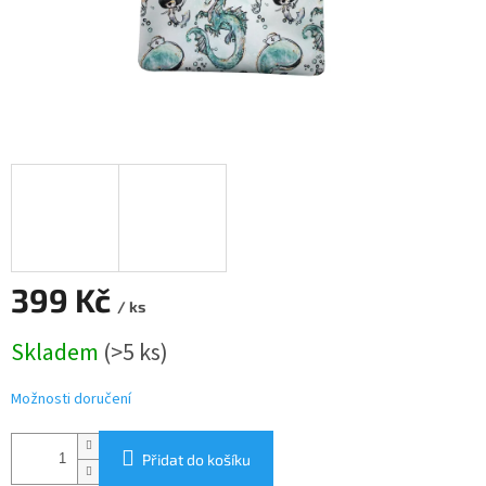
399 Kč
/ ks
Měrná
Skladem
(>5 ks)
cena:
Možnosti doručení
Přidat do košíku