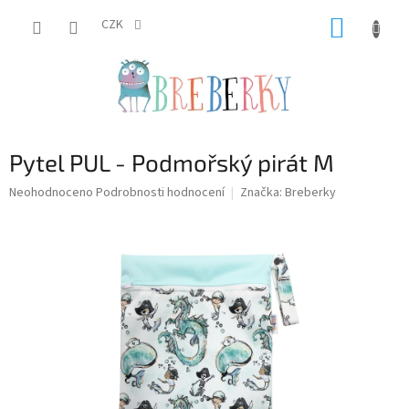
Přejít
NÁKUP
na
CZK
obsah
KOŠÍK
Pytel PUL - Podmořský pirát M
Průměrné
Neohodnoceno
Podrobnosti hodnocení
Značka:
Breberky
hodnocení
produktu
je
0,0
z
5
hvězdiček.