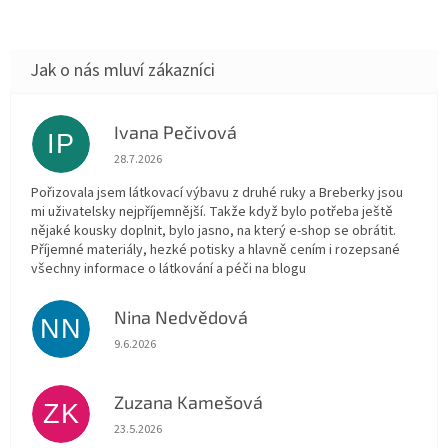
Ivana Pečivová
IP
Hodnocení obchodu je 5 z 5 hvězdiček.
28.7.2026
Pořizovala jsem látkovací výbavu z druhé ruky a Breberky jsou
mi uživatelsky nejpříjemnější. Takže když bylo potřeba ještě
nějaké kousky doplnit, bylo jasno, na který e-shop se obrátit.
Příjemné materiály, hezké potisky a hlavně cením i rozepsané
všechny informace o látkování a péči na blogu
Nina Nedvědová
NN
Hodnocení obchodu je 5 z 5 hvězdiček.
9.6.2026
Zuzana Kamešová
ZK
Hodnocení obchodu je 5 z 5 hvězdiček.
23.5.2026