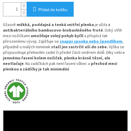
Přidat do košíku
Úžasně
měkká, poddajná a tenká vnitřní plenka
je ušita
z
antibakteriálního bambusovo-biobavlněného froté
. Úzký střih
mezi nožičkami
umožňuje volný pohyb kyčlí
a přispívá tak
přirozenému vývoji. Zajišťuje se
snappi sponku nebo špendlíkem
,
případně u malých miminek
stačí jen zastrčit uši do sebe.
Výška se
přizpusobuje přehnutím zadní či přední části směrem dolů. Díky velice
jemnému řasení kolem nožiček
,
plenka krásně těsní, ale
neotlačuje
. Na zadičkách pak není řasení vůbec a
přechod mezi
plenkou a zádíčky je tak minimální
.