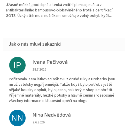
Úžasně měkká, poddajná a tenká vnitřní plenka je ušita z
antibakteriálního bambusovo-biobavlněného froté s certifikací
GOTS. Úzký střih mezi nožičkami umožňuje volný pohyb kyčlí...
Ivana Pečivová
IP
Hodnocení obchodu je 5 z 5 hvězdiček.
28.7.2026
Pořizovala jsem látkovací výbavu z druhé ruky a Breberky jsou
mi uživatelsky nejpříjemnější. Takže když bylo potřeba ještě
nějaké kousky doplnit, bylo jasno, na který e-shop se obrátit.
Příjemné materiály, hezké potisky a hlavně cením i rozepsané
všechny informace o látkování a péči na blogu
Nina Nedvědová
NN
Hodnocení obchodu je 5 z 5 hvězdiček.
9.6.2026