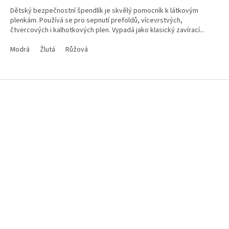
Dětský bezpečnostní špendlík je skvělý pomocník k látkovým
plenkám. Používá se pro sepnutí prefoldů, vícevrstvých,
čtvercových i kalhotkových plen. Vypadá jako klasický zavírací...
Modrá
Žlutá
Růžová
Z
á
p
a
t
í