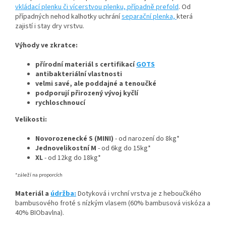
vkládací plenku či vícerstvou plenku, případně prefold
. Od
případných nehod kalhotky uchrání
separační plenka,
která
zajistí i stay dry vrstvu.
Výhody ve zkratce:
přírodní materiál s certifikací
GOTS
antibakteriální vlastnosti
velmi savé, ale poddajné a tenoučké
podporují přirozený vývoj kyčlí
rychloschnoucí
Velikosti:
Novorozenecké
S (MINI)
- od narození do 8kg*
Jednovelikostní M
- od 6kg do 15kg*
XL
- od 12kg do 18kg*
*záleží na proporcích
Materiál a
údržba:
Dotyková i vrchní vrstva je z heboučkého
bambusového froté s nízkým vlasem (60% bambusová viskóza a
40% BIObavlna).