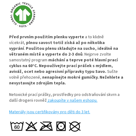
Před prvním použitím plenku vyperte
a to klidně
vícekrát,
plnou savost totiž získá až po několika
vyprání
.
Použitou plenu skladujte na sucho, ideálně na
větraném místě a vyperte do 2-3 dnů
. Nejprve zvolte
samostatný program
máchání a teprve poté hlavní prací
cyklus na 60°C.
Nepoužívejte prací prášek s mýdlem,
aviváž, ocet nebo agresivní přípravky typu Savo.
Sušte
volně přehozené,
nenapínejte mokré gumičky.
Nežehlete a
nevystavujte zdrojům tepla.
Netoxické prací prášky, prostředky pro odstraňování skvrn a
další drogerii rovněž
zakoupíte v našem eshopu.
Materiály jsou certifikovány pro děti do 3 let.