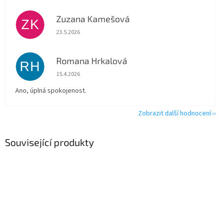
Zuzana Kamešová
ZK
Hodnocení obchodu je 5 z 5 hvězdiček.
23.5.2026
Romana Hrkalová
RH
Hodnocení obchodu je 5 z 5 hvězdiček.
15.4.2026
Ano, úplná spokojenost.
Zobrazit další hodnocení
Související produkty