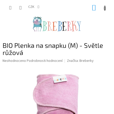
Přejít
NÁKUP
na
CZK
obsah
KOŠÍK
BIO Plenka na snapku (M) - Světle
růžová
Průměrné
Neohodnoceno
Podrobnosti hodnocení
Značka:
Breberky
hodnocení
produktu
je
0,0
z
5
hvězdiček.