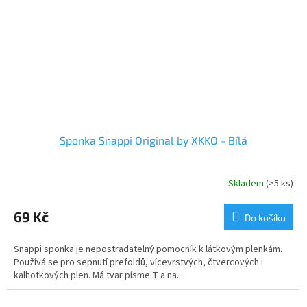
Sponka Snappi Original by XKKO - Bílá
Skladem
(>5 ks)
69 Kč
Do košíku
Snappi sponka je nepostradatelný pomocník k látkovým plenkám.
Používá se pro sepnutí prefoldů, vícevrstvých, čtvercových i
kalhotkových plen. Má tvar písme T a na...