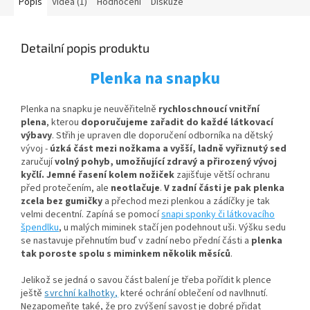
Popis
Videa (1)
Hodnocení
Diskuze
Detailní popis produktu
Plenka na snapku
Plenka na snapku je neuvěřitelně
rychloschnoucí vnitřní
plena
, kterou
doporučujeme zařadit do každé látkovací
výbavy
. Střih je upraven dle doporučení odborníka na dětský
vývoj -
úzká část mezi nožkama
a
vyšší, ladně vyřiznutý sed
zaručují
volný pohyb, umožňující zdravý a přirozený vývoj
kyčlí.
Jemné řasení kolem nožiček
zajišťuje větší ochranu
před protečením, ale
neotlačuje
.
V zadní části je pak plenka
zcela bez gumičky
a přechod mezi plenkou a zádíčky je tak
velmi decentní. Zapíná se pomocí
snapi sponky či látkovacího
špendlku
, u malých miminek stačí jen podehnout uši. Výšku sedu
se nastavuje přehnutím buď v zadní nebo přední části a
plenka
tak poroste spolu s miminkem několik měsíců
.
Jelikož se jedná o savou část balení je třeba pořídit k plence
ještě
svrchní kalhotky,
které ochrání oblečení od navlhnutí.
Nezapomeňte také, že pro zvýšení savost je dobré přidat