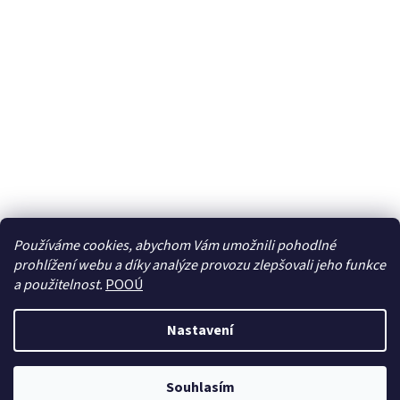
Používáme cookies, abychom Vám umožnili pohodlné
prohlížení webu a díky analýze provozu zlepšovali jeho funkce
Sledovat na Instagramu
a použitelnost.
POOÚ
Nastavení
Vytvořil Shoptet
Souhlasím
Copyright 2026
BREBERKY.cz
. Všechna práva vyhrazena.