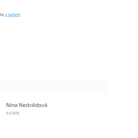
íte
v našem
Nina Nedvědová
Hodnocení obchodu je 5 z 5 hvězdiček.
9.6.2026