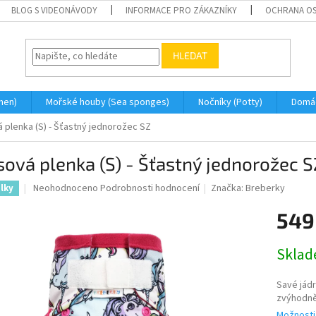
BLOG S VIDEONÁVODY
INFORMACE PRO ZÁKAZNÍKY
OCHRANA OS
HLEDAT
men)
Mořské houby (Sea sponges)
Nočníky (Potty)
Domá
 plenka (S) - Šťastný jednorožec SZ
ová plenka (S) - Šťastný jednorožec S
Průměrné
Neohodnoceno
Podrobnosti hodnocení
Značka:
Breberky
élky
hodnocení
produktu
549
je
0,0
Měrná
Skla
z
cena:
5
hvězdiček.
Savé jádr
zvýhodn
Možnosti