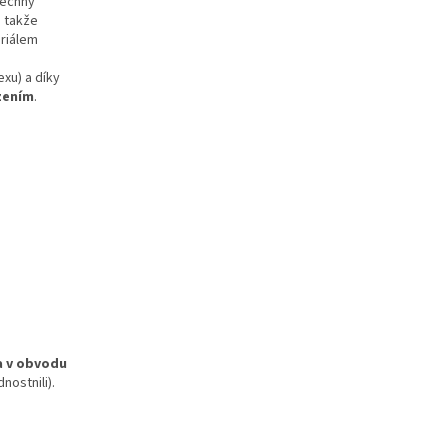
echny
, takže
eriálem
exu) a díky
zením
.
 v obvodu
nostnili).