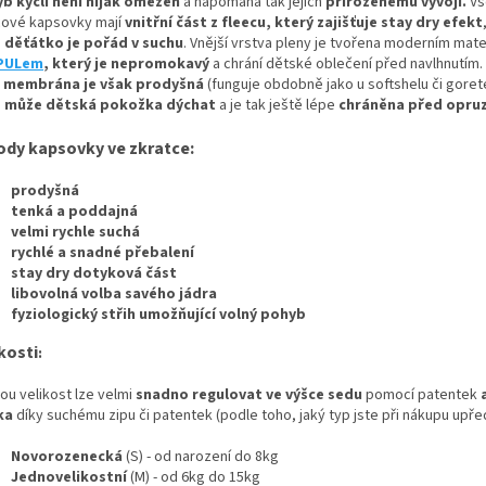
b kyčlí neni nijak omezen
a napomahá tak jejich
přirozenému vývoji
.
Vš
cové kapsovky mají
vnitřní část z fleecu, který zajišťuje stay dry efekt
 děťátko je pořád v suchu
. Vnější vrstva pleny je tvořena moderním mat
PULem
, který je nepromokavý
a chrání dětské oblečení před navlhnutím.
membrána je však prodyšná
(funguje obdobně jako u softshelu či goret
u
může dětská pokožka dýchat
a je tak ještě lépe
chráněna před opru
ody kapsovky ve zkratce:
prodyšná
tenká a poddajná
velmi rychle suchá
rychlé a snadné přebalení
stay dry dotyková část
libovolná volba savého jádra
fyziologický střih umožňující volný pohyb
kosti
:
ou velikost lze velmi
snadno regulovat ve výšce sedu
pomocí patentek
a
ka
díky suchému zipu či patentek (podle toho, jaký typ jste při nákupu upřed
Novorozenecká
(S) - od narození do 8kg
Jednovelikostní
(M) - od 6kg do 15kg