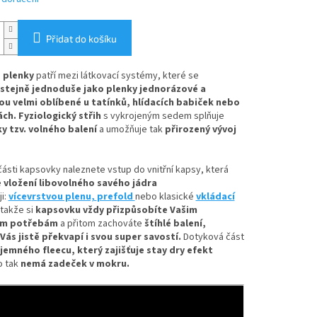
Přidat do košíku
 plenky
patří mezi látkovací systémy, které se
stejně jednoduše jako plenky jednorázové
a
ou velmi oblíbené u tatínků, hlídacích babiček nebo
ách. Fyziologický střih
s vykrojeným sedem splňuje
 tzv. volného balení
a umožňuje tak
přirozený vývoj
části kapsovky naleznete
vstup do vnitřní kapsy, která
e
vložení
libovolného savého jádra
i:
vícevrstvou plenu,
prefold
nebo klasické
vkládací
takže si
kapsovku vždy přizpůsobíte Vašim
ím potřebám
a přitom zachováte
štíhlé balení,
Vás jistě překvapí i svou super savostí.
Dotyková část
jemného fleecu
, který zajišťuje stay dry efekt
o tak
nemá zadeček v mokru.