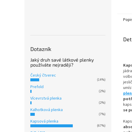
Popi
Det
Dotazník
Jaký druh savé látkové plenky
používáte nejraději?
Kap
jádr
Český čtverec
volbo
(14%)
jesli
Prefold
umíst
(2%)
ple
Vícevrstvá plenka
pot
(2%)
kaps
Kalhotková plenka
se p
(7%)
Kapsová plenka
Kaps
(67%)
abso