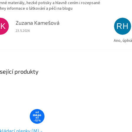
emné materiály, hezké potisky a hlavně cením i rozepsané
hny informace o látkování a péči na blogu
Zuzana Kamešová
ZK
RH
Hodnocení obchodu je 5 z 5 hvězdiček.
23.5.2026
Ano, úpln
sející produkty
od
358 Kč
až
–12 %
kládací plenky (M) -