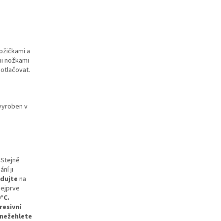
ožičkami a
mi nožkami
 otlačovat.
(vyroben v
. Stejně
ní ji
adujte
na
nejprve
°C.
resivní
n
ežehlete