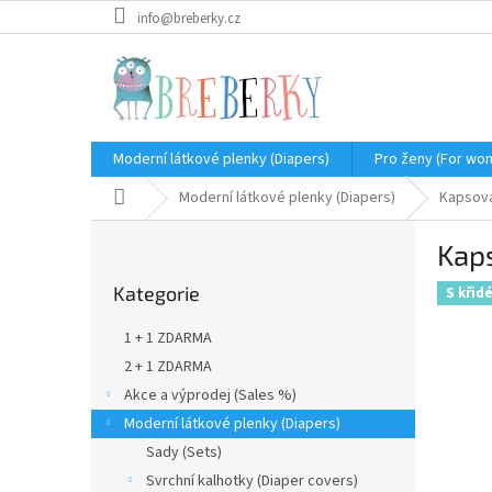
Přejít
info@breberky.cz
na
obsah
Moderní látkové plenky (Diapers)
Pro ženy (For wo
Domů
Moderní látkové plenky (Diapers)
Kapsová
P
Kaps
o
Přeskočit
s
Kategorie
kategorie
S křid
t
r
1 + 1 ZDARMA
a
2 + 1 ZDARMA
n
Akce a výprodej (Sales %)
n
í
Moderní látkové plenky (Diapers)
p
Sady (Sets)
a
Svrchní kalhotky (Diaper covers)