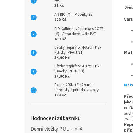
MIX
31 Kč
Uvede
Ai2 BIO (M) - Pivoňky SZ
Vari
629 Kč
BIO Kalhotková plenka s GOTS
(M) - Akvarelové květy PAT
499 Kč
Dětský respirátor 4-8let FFP2 -
Mat
Kytičky (PFHM731)
34,90 Kč
Dětský respirátor 4-8let FFP2 -
Veverky (PFHM731)
34,90 Kč
Perlan 200ks (21x24cm) -
Mate
Ubrousky z přírodní viskózy
199 Kč
Před
jako
nejř
such
Hodnocení zákazníků
zvol
Nepo
Denní vložky PUL: - MIX
příp