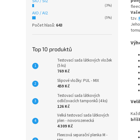
pohy
SiO / SI2
(3%)
flee
Vaše
AIO / AI2
(5%)
tzv.
Jeho
Počet hlasů:
643
tom
Výh
Top 10 produktů
Testovací sada látkových vložek
(5 ks)
769 Kč
Slipové vložky: PUL - MIX
459 Kč
Testovací sada látkových
odličovacích tamponků (4 ks)
Veli
126 Kč
Každ
Velká testovací sada látkových
bříš
plen - novorozenecká
4 309 Kč
Fleecová separační plenka M -