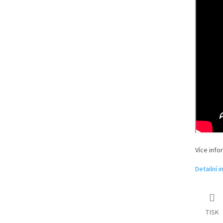
Více info
Detailní 
TISK