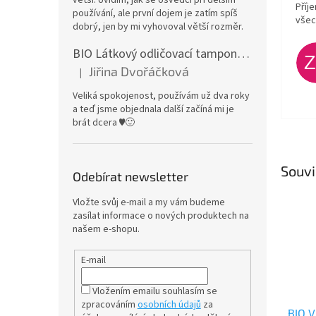
Příj
používání, ale první dojem je zatím spíš
všec
dobrý, jen by mi vyhovoval větší rozměr.
BIO Látkový odličovací tamponek: Barevné bambusovo-biobavlněné froté
Jiřina Dvořáčková
|
Hodnocení produktu je 5 z 5 hvězdiček.
Veliká spokojenost, používám už dva roky
a teď jsme objednala další začíná mi je
brát dcera ♥️🙂
Souvi
Odebírat newsletter
Vložte svůj e-mail a my vám budeme
zasílat informace o nových produktech na
našem e-shopu.
E-mail
Vložením emailu souhlasím se
zpracováním
osobních údajů
za
BIO V