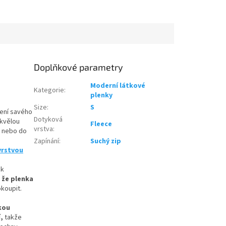
Doplňkové parametry
Moderní látkové
Kategorie
:
plenky
Size
:
S
ení savého
Dotyková
skvělou
Fleece
vrstva
:
ky nebo do
Zapínání
:
Suchý zip
vrstvou
ak
 že plenka
koupit.
kou
,
takže