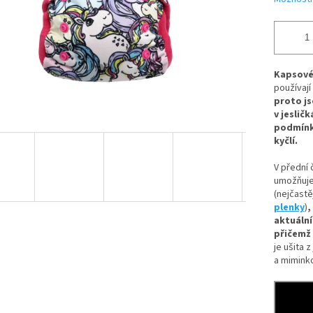
Kapsové
používají
proto js
v jesličk
podmínky
kyčlí.
V
přední 
umožňuj
(nejčastěj
plenky
)
,
aktuáln
přičemž 
je ušita z
a mimink