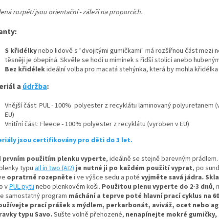
ná rozpětí jsou orientační - záleží na proporcích.
anty:
S křidélky
nebo lidově s "dvojitými gumičkami" má rozšířnou část mezi n
těsněji je obepíná. Skvěle se hodí u miminek s řidší stolicí anebo hubený
Bez křidélek
ideální volba pro macatá stehýnka, která by mohla křidélka
eriál a
údržba
:
Vnější část: PUL - 100% polyester z recyklátu laminovaný polyuretanem 
EU)
Vnitřní část: Fleece - 100% polyester z recyklátu (vyroben v EU)
riály jsou certifikovány pro děti do 3 let.
 prvním použitím plenku vyperte
, ideálně se stejně barevným prádlem
 plenky typu
aIl in two (AI2)
je nutné ji po každém použití vyprat
, po sundá
íve
opratrně rozepněte
i ve výšce sedu a poté
vyjměte savá jádra.
Skl
o v
PUL pytli
nebo plenkovém koši.
Použitou plenu vyperte do 2-3 dnů
, 
te samostatný program
máchání a teprve poté hlavní prací cyklus na 60
užívejte prací prášek s mýdlem, perkarbonát, aviváž, ocet nebo ag
ravky typu Savo.
Sušte volně přehozené,
nenapínejte mokré gumičky, 