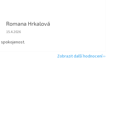
Romana Hrkalová
Hodnocení obchodu je 5 z 5 hvězdiček.
15.4.2026
á spokojenost.
Zobrazit další hodnocení