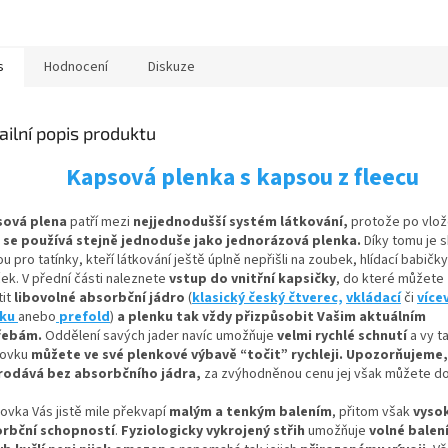
s
Hodnocení
Diskuze
ailní popis produktu
Kapsová plenka s kapsou z fleecu
sová plena
patří mezi
nejjednodušší systém látkování,
protože po vlož
a
se používá stejně jednoduše jako jednorázová plenka.
Díky tomu je 
u pro tatínky, kteří látkování ještě úplně nepřišli na zoubek, hlídací babič
ček. V přední části naleznete
vstup do vnitřní kapsičky
,
do které můžete
it
libovolné absorbční
jádro
(
klasický český čtverec,
vkládací
či
více
nku
anebo
prefold
)
a plenku tak vždy přizpůsobit Vašim aktuálním
řebám.
Oddělení savých jader navíc umožňuje
velmi rychlé schnutí
a vy t
ovku
můžete ve své plenkové výbavě “točit” rychleji. Upozorňujeme,
rodává bez absorbčního jádra,
za zvýhodněnou cenu jej však můžete do
ovka Vás jistě mile překvapí
malým a tenkým balením
, přitom však
vyso
rbční schopností
.
Fyziologicky vykrojený střih
umožňuje
volné balení