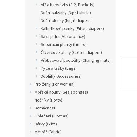
n
AI2 a Kapsovky (AI2, Pockets)
e
Noční sukýnky (Night skirts)
l
Noční plenky (Night diapers)
Kalhotkové plenky (Fitted diapers)
Savá jádra (Absorbency)
Separační plenky (Liners)
Čtvercové pleny (Cotton diapers)
Přebalovací podložky (Changing mats)
Pytle a tašky (Bags)
Doplňky (Accessories)
Pro ženy (For women)
Mořské houby (Sea sponges)
Nočníky (Potty)
Domácnost
Oblečení (Clothes)
Dárky (Gifts)
Metráž (fabric)