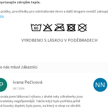
vystavujte zdrojům tepla.
í prášky, prostředky pro odstraňování skvrn a další drogerii rovněž zakoup
pu.
VYROBENO S LÁSKOU V PODĚBRADECH
Ivana Pečivová
IP
NN
Hodnocení obchodu je 5 z 5 hvězdiček.
28.7.2026
zovala jsem látkovací výbavu z druhé ruky a Breberky jsou
živatelsky nejpříjemnější. Takže když bylo potřeba ještě
ké kousky doplnit, bylo jasno, na který e-shop se obrátit.