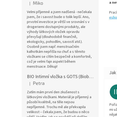
Miko
a ne
|
Hodnocení produktu je 5 z 5 hvězdiček.
Velmi příjemné a jsem nadšená - nečekala
Prac
jsem, že i savost bude o tolik lepší. Ano,
esho
prvotní investice je větší ve srovnání s v
drogeriemi dostupnými produkty, ale
výhody látkových vložek opravdu
převyšují (dlouhodobě finančně,
ekologicky, pohodlím, savostí atd.).
Osobně jsem např. menstruačním
kalhotkám nepřišla na chuť a s těmito
vložkami se cítím bezpečně a komfortně,
což je velmi fajn aspekt během
menstruace. Děkuji!
BIO Intimní vložka s GOTS (Biobavlněný úplet) - Malované pivoňky v hořčicové
Petra
|
Hodnocení produktu je 5 z 5 hvězdiček.
Zatím mám první den zkušenost s
látkovými vložkami. Materiál je příjemný a
působí kvalitně, na těle nejsou
Poři
nepříjemné. Trochu mě ale překvapila
mi u
velikost – čekala jsem, že budou o něco
něja
větší. Uvidím, jak se osvědčí při delším