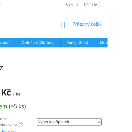
OBNÍCH ÚDAJŮ
JAK NA REKLAMACI A VRÁCENÍ ZBOŽÍ
CZK
Přihlášení
PROHLÁŠENÍ 
NÁKUPNÍ
Prázdný košík
KOŠÍK
cnost
Oblečení (Clothes)
Dárky (Gifts)
Metráž (fabric)
Z
 Kč
/ ks
dem
(>5 ks)
o za
ěnou cenu
?
 doručení