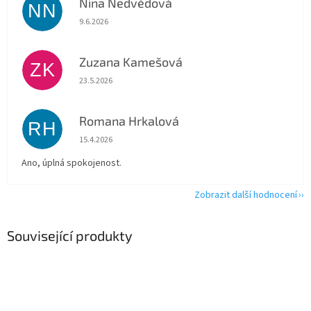
Nina Nedvědová
NN
Hodnocení obchodu je 5 z 5 hvězdiček.
9.6.2026
Zuzana Kamešová
ZK
Hodnocení obchodu je 5 z 5 hvězdiček.
23.5.2026
Romana Hrkalová
RH
Hodnocení obchodu je 5 z 5 hvězdiček.
15.4.2026
Ano, úplná spokojenost.
Zobrazit další hodnocení
Související produkty