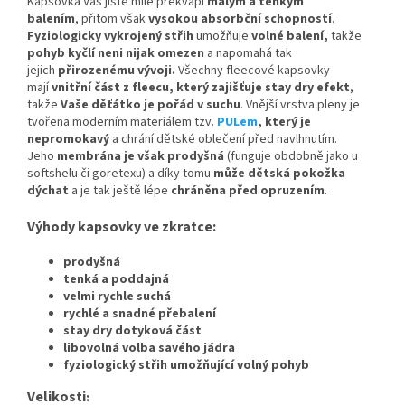
Kapsovka Vás jistě mile překvapí
malým a tenkým
balením
, přitom však
vysokou absorbční schopností
.
Fyziologicky vykrojený střih
umožňuje
volné balení,
takže
pohyb kyčlí neni nijak omezen
a napomahá tak
jejich
přirozenému vývoji
.
Všechny fleecové kapsovky
mají
vnitřní část z fleecu, který zajišťuje stay dry efekt
,
takže
Vaše děťátko je pořád v suchu
. Vnější vrstva pleny je
tvořena moderním materiálem tzv.
PULem
, který je
nepromokavý
a chrání dětské oblečení před navlhnutím.
Jeho
membrána je však prodyšná
(funguje obdobně jako u
softshelu či goretexu) a díky tomu
může dětská pokožka
dýchat
a je tak ještě lépe
chráněna před opruzením
.
Výhody kapsovky ve zkratce:
prodyšná
tenká a poddajná
velmi rychle suchá
rychlé a snadné přebalení
stay dry dotyková část
libovolná volba savého jádra
fyziologický střih umožňující volný pohyb
Velikosti
: