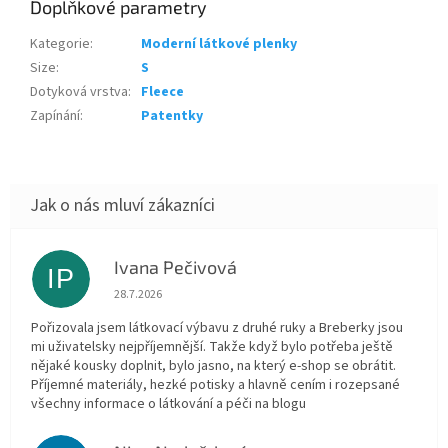
Doplňkové parametry
Kategorie
:
Moderní látkové plenky
Size
:
S
Dotyková vrstva
:
Fleece
Zapínání
:
Patentky
Ivana Pečivová
IP
Hodnocení obchodu je 5 z 5 hvězdiček.
28.7.2026
Pořizovala jsem látkovací výbavu z druhé ruky a Breberky jsou
mi uživatelsky nejpříjemnější. Takže když bylo potřeba ještě
nějaké kousky doplnit, bylo jasno, na který e-shop se obrátit.
Příjemné materiály, hezké potisky a hlavně cením i rozepsané
všechny informace o látkování a péči na blogu