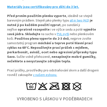
Materiály jsou certifikovány pro děti do 3 let.
Před prvním použitím plenku vyperte
, ideálně se stejně
barevným prádlem
. Stejně jako plenky typu
aIl in two (AI2)
je
nutné ji po každém použití vyprat
, po sundání ji
nejříve
opratrně rozepněte
i ve výšce sedu a poté
vyjměte
savá jádra.
Skladujte
na sucho v
PUL pytli
nebo plenkovém
koši.
Použitou plenu vyperte do 2-3 dnů
, nejprve zvolte
samostatný program
máchání a teprve poté hlavní prací
cyklus na 60°C.
Nepoužívejte prací prášek s mýdlem,
perkarbonát, aviváž, ocet nebo agresivní přípravky typu
Savo.
Sušte volně přehozené,
nenapínejte mokré gumičky,
n
ežehlete a nevystavujte zdrojům tepla.
Prací prášky, prostředky pro odstraňování skvrn a další drogerii
rovněž zakoupíte
v našem eshopu.
VYROBENO S LÁSKOU V PODĚBRADECH