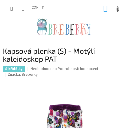
Přejít
NÁKUP
na
CZK
obsah
KOŠÍK
Kapsová plenka (S) - Motýlí
kaleidoskop PAT
Průměrné
Neohodnoceno
Podrobnosti hodnocení
S křidélky
hodnocení
Značka:
Breberky
produktu
je
0,0
z
5
hvězdiček.