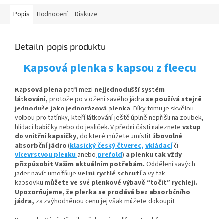
Popis
Hodnocení
Diskuze
Detailní popis produktu
Kapsová plenka s kapsou z fleecu
Kapsová plena
patří mezi
nejjednodušší systém
látkování,
protože po vložení savého jádra
se používá stejně
jednoduše jako jednorázová plenka.
Díky tomu je skvělou
volbou pro tatínky, kteří látkování ještě úplně nepřišli na zoubek,
hlídací babičky nebo do jesliček. V přední části naleznete
vstup
do vnitřní kapsičky
,
do které můžete umístit
libovolné
absorbční
jádro
(
klasický český čtverec,
vkládací
či
vícevrstvou plenku
anebo
prefold
)
a plenku tak vždy
přizpůsobit Vašim aktuálním potřebám.
Oddělení savých
jader navíc umožňuje
velmi rychlé schnutí
a vy tak
kapsovku
můžete ve své plenkové výbavě “točit” rychleji.
Upozorňujeme, že plenka se prodává bez absorbčního
jádra,
za zvýhodněnou cenu jej však můžete dokoupit.