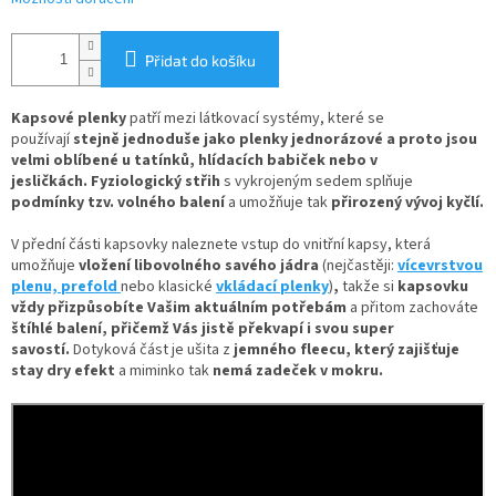
Přidat do košíku
Kapsové plenky
patří mezi látkovací systémy, které se
používají
stejně jednoduše jako plenky jednorázové
a proto jsou
velmi oblíbené u tatínků, hlídacích babiček nebo v
jesličkách. Fyziologický střih
s vykrojeným sedem splňuje
podmínky tzv. volného balení
a umožňuje tak
přirozený vývoj kyčlí.
V
přední části kapsovky naleznete
vstup do vnitřní kapsy, která
umožňuje
vložení
libovolného savého jádra
(nejčastěji:
vícevrstvou
plenu,
prefold
nebo klasické
vkládací plenky
)
,
takže si
kapsovku
vždy přizpůsobíte Vašim aktuálním potřebám
a přitom zachováte
štíhlé balení, přičemž Vás jistě překvapí i svou super
savostí.
Dotyková část je ušita z
jemného fleecu
, který zajišťuje
stay dry efekt
a miminko tak
nemá zadeček v mokru.