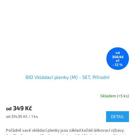
od
358 Kč
až
–12 %
BIO Vkládací plenky (M) - SET, Přírodní
Skladem
(>5 ks)
Průměrné
hodnocení
349 Kč
produktu
od
je
Měrná
od 314,95 Kč / 1 ks
DETAIL
5,0
cena:
z
Pořádně savé vkládací plenky jsou základ každé látkovací výbavy.
5