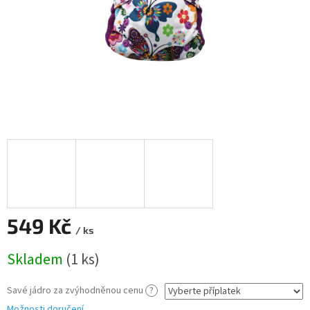
549 Kč
/ ks
Měrná
Skladem
(1 ks)
cena:
Savé jádro za zvýhodněnou cenu
?
Možnosti doručení