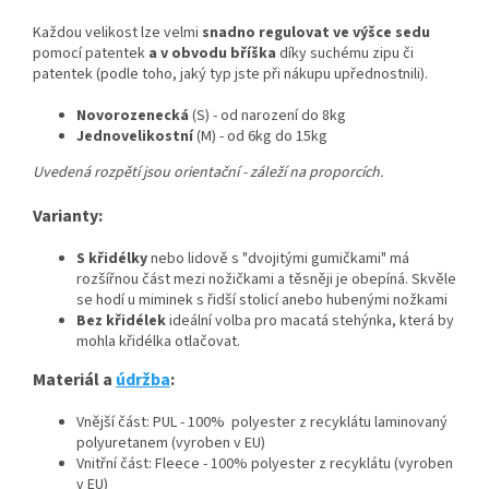
Každou velikost lze velmi
snadno regulovat ve výšce sedu
pomocí patentek
a v obvodu bříška
díky suchému zipu či
patentek (podle toho, jaký typ jste při nákupu upřednostnili).
Novorozenecká
(S) - od narození do 8kg
Jednovelikostní
(M) - od 6kg do 15kg
Uvedená rozpětí jsou orientační - záleží na proporcích.
Varianty:
S křidélky
nebo lidově s "dvojitými gumičkami" má
rozšířnou část mezi nožičkami a těsněji je obepíná. Skvěle
se hodí u miminek s řidší stolicí anebo hubenými nožkami
Bez křidélek
ideální volba pro macatá stehýnka, která by
mohla křidélka otlačovat.
Materiál a
údržba
:
Vnější část: PUL - 100% polyester z recyklátu laminovaný
polyuretanem (vyroben v EU)
Vnitřní část: Fleece - 100% polyester z recyklátu (vyroben
v EU)