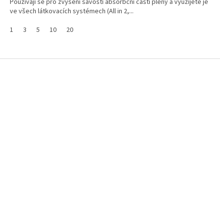
Používají se pro zvýšení savosti absorbční části pleny a využijete je
hvězdiček.
ve všech látkovacích systémech (All in 2,...
1
3
5
10
20
Z
á
p
a
t
í