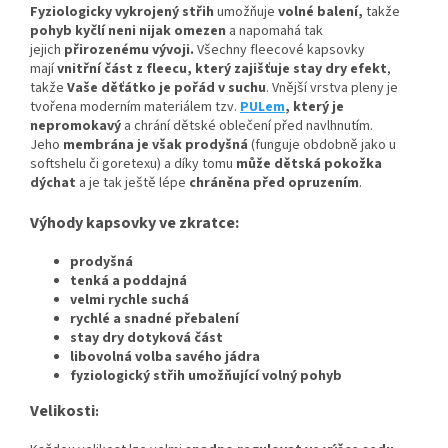
Fyziologicky vykrojený střih
umožňuje
volné balení,
takže
pohyb kyčlí neni nijak omezen
a napomahá tak
jejich
přirozenému vývoji
.
Všechny fleecové kapsovky
mají
vnitřní část z fleecu, který zajišťuje stay dry efekt
,
takže
Vaše děťátko je pořád v suchu
. Vnější vrstva pleny je
tvořena moderním materiálem tzv.
PULem
, který je
nepromokavý
a chrání dětské oblečení před navlhnutím.
Jeho
membrána je však prodyšná
(funguje obdobně jako u
softshelu či goretexu) a díky tomu
může dětská pokožka
dýchat
a je tak ještě lépe
chráněna před opruzením
.
Výhody kapsovky ve zkratce:
prodyšná
tenká a poddajná
velmi rychle suchá
rychlé a snadné přebalení
stay dry dotyková část
libovolná volba savého jádra
fyziologický střih umožňující volný pohyb
Velikosti
: