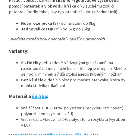
Každou velikost lze velmi
snadno regulovat ve výšce sedu
pomocí patentek
a v obvodu bříška
díky suchému zipu či
patentek (podle toho, jaký typ jste při nákupu upřednostnili).
Novorozenecká
(S) - od narození do 8kg
Jednovelikostní
(M) - od 6kg do 15kg
Uvedená rozpětí jsou orientační - záleží na proporcích.
Varianty:
S křidélky
nebo lidově s "dvojitými gumičkami" má
rozšířnou část mezi nožičkami a těsněji je obepíná. Skvěle
se hodí u miminek s řidší stolicí anebo hubenými nožkami
Bez křidélek
ideální volba pro macatá stehýnka, která by
mohla křidélka otlačovat.
Materiál a
údržba
:
Vnější část: PUL - 100% polyester z recyklátu laminovaný
polyuretanem (vyroben v EU)
Vnitřní část: Fleece - 100% polyester z recyklátu (vyroben
v EU)