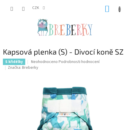
Přejít
NÁKUP
na
CZK
obsah
KOŠÍK
Kapsová plenka (S) - Divocí koně SZ
Průměrné
Neohodnoceno
Podrobnosti hodnocení
S křidélky
hodnocení
Značka:
Breberky
produktu
je
0,0
z
5
hvězdiček.