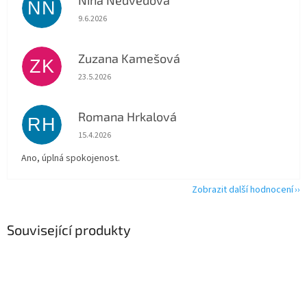
Nina Nedvědová
NN
Hodnocení obchodu je 5 z 5 hvězdiček.
9.6.2026
Zuzana Kamešová
ZK
Hodnocení obchodu je 5 z 5 hvězdiček.
23.5.2026
Romana Hrkalová
RH
Hodnocení obchodu je 5 z 5 hvězdiček.
15.4.2026
Ano, úplná spokojenost.
Zobrazit další hodnocení
Související produkty