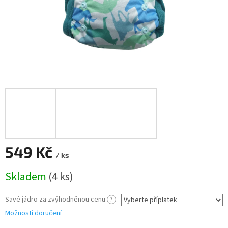
549 Kč
/ ks
Měrná
Skladem
(4 ks)
cena:
Savé jádro za zvýhodněnou cenu
?
Možnosti doručení