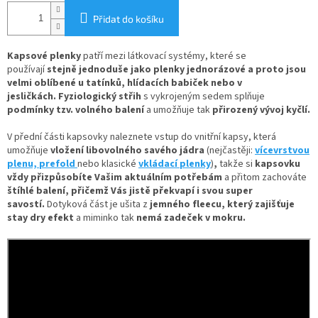
Přidat do košíku
Kapsové plenky
patří mezi látkovací systémy, které se
používají
stejně jednoduše jako plenky jednorázové
a proto jsou
velmi oblíbené u tatínků, hlídacích babiček nebo v
jesličkách. Fyziologický střih
s vykrojeným sedem splňuje
podmínky tzv. volného balení
a umožňuje tak
přirozený vývoj kyčlí.
V
přední části kapsovky naleznete
vstup do vnitřní kapsy, která
umožňuje
vložení
libovolného savého jádra
(nejčastěji:
vícevrstvou
plenu,
prefold
nebo klasické
vkládací plenky
)
,
takže si
kapsovku
vždy přizpůsobíte Vašim aktuálním potřebám
a přitom zachováte
štíhlé balení, přičemž Vás jistě překvapí i svou super
savostí.
Dotyková část je ušita z
jemného fleecu
, který zajišťuje
stay dry efekt
a miminko tak
nemá zadeček v mokru.