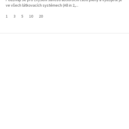
Používají se pro zvýšení savosti absorbční části pleny a využijete je
hvězdiček.
ve všech látkovacích systémech (All in 2,...
1
3
5
10
20
Z
á
p
a
t
í