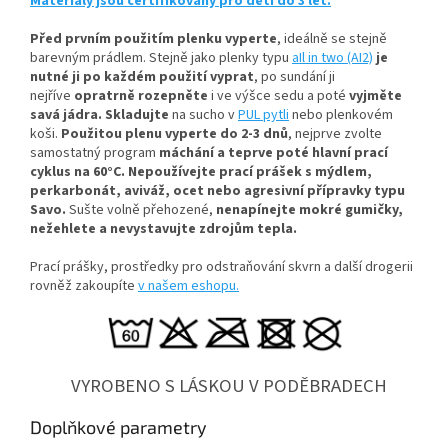
Materiály jsou certifikovány pro děti do 3 let.
Před prvním použitím plenku vyperte
, ideálně se stejně
barevným prádlem
. Stejně jako plenky typu
aIl in two (AI2)
je
nutné ji po každém použití vyprat
, po sundání ji
nejříve
opratrně rozepněte
i ve výšce sedu a poté
vyjměte
savá jádra.
Skladujte
na sucho v
PUL pytli
nebo plenkovém
koši.
Použitou plenu vyperte do 2-3 dnů
, nejprve zvolte
samostatný program
máchání a teprve poté hlavní prací
cyklus na 60°C.
Nepoužívejte prací prášek s mýdlem,
perkarbonát, aviváž, ocet nebo agresivní přípravky typu
Savo.
Sušte volně přehozené,
nenapínejte mokré gumičky,
n
ežehlete a nevystavujte zdrojům tepla.
Prací prášky, prostředky pro odstraňování skvrn a další drogerii
rovněž zakoupíte
v našem eshopu.
VYROBENO S LÁSKOU V PODĚBRADECH
Doplňkové parametry