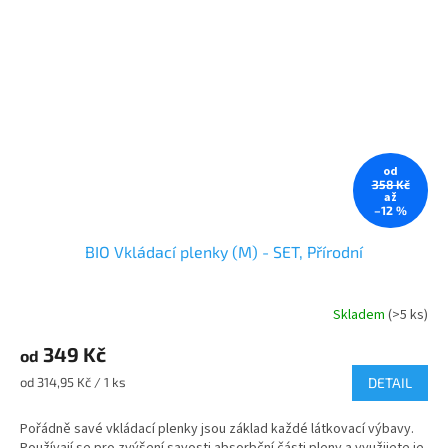
od
358 Kč
až
–12 %
BIO Vkládací plenky (M) - SET, Přírodní
Skladem
(>5 ks)
Průměrné
hodnocení
349 Kč
produktu
od
je
Měrná
od 314,95 Kč / 1 ks
DETAIL
5,0
cena:
z
Pořádně savé vkládací plenky jsou základ každé látkovací výbavy.
5