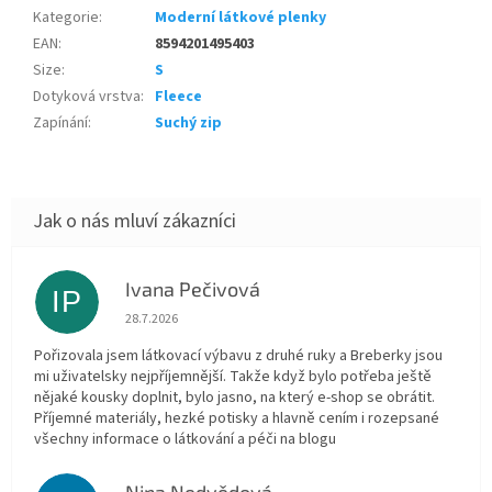
Kategorie
:
Moderní látkové plenky
EAN
:
8594201495403
Size
:
S
Dotyková vrstva
:
Fleece
Zapínání
:
Suchý zip
Ivana Pečivová
IP
Hodnocení obchodu je 5 z 5 hvězdiček.
28.7.2026
Pořizovala jsem látkovací výbavu z druhé ruky a Breberky jsou
mi uživatelsky nejpříjemnější. Takže když bylo potřeba ještě
nějaké kousky doplnit, bylo jasno, na který e-shop se obrátit.
Příjemné materiály, hezké potisky a hlavně cením i rozepsané
všechny informace o látkování a péči na blogu