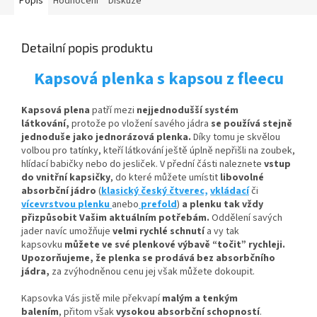
Popis
Hodnocení
Diskuze
Detailní popis produktu
Kapsová plenka s kapsou z fleecu
Kapsová plena
patří mezi
nejjednodušší systém
látkování,
protože po vložení savého jádra
se používá stejně
jednoduše jako jednorázová plenka.
Díky tomu je skvělou
volbou pro tatínky, kteří látkování ještě úplně nepřišli na zoubek,
hlídací babičky nebo do jesliček. V přední části naleznete
vstup
do vnitřní kapsičky
,
do které můžete umístit
libovolné
absorbční
jádro
(
klasický český čtverec,
vkládací
či
vícevrstvou plenku
anebo
prefold
)
a plenku tak vždy
přizpůsobit Vašim aktuálním potřebám.
Oddělení savých
jader navíc umožňuje
velmi rychlé schnutí
a vy tak
kapsovku
můžete ve své plenkové výbavě “točit” rychleji.
Upozorňujeme, že plenka se prodává bez absorbčního
jádra,
za zvýhodněnou cenu jej však můžete dokoupit.
Kapsovka Vás jistě mile překvapí
malým a tenkým
balením
, přitom však
vysokou absorbční schopností
.