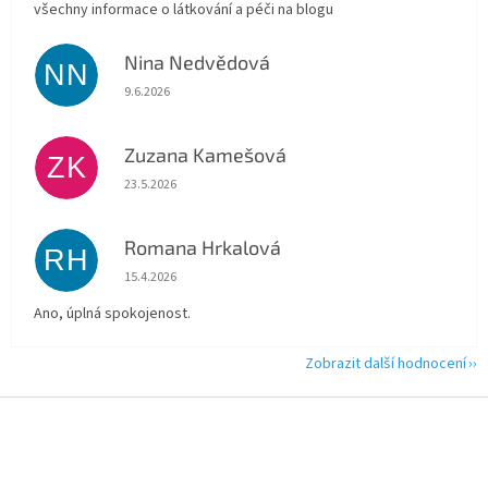
všechny informace o látkování a péči na blogu
Nina Nedvědová
NN
Hodnocení obchodu je 5 z 5 hvězdiček.
9.6.2026
Zuzana Kamešová
ZK
Hodnocení obchodu je 5 z 5 hvězdiček.
23.5.2026
Romana Hrkalová
RH
Hodnocení obchodu je 5 z 5 hvězdiček.
15.4.2026
Ano, úplná spokojenost.
Zobrazit další hodnocení
Z
á
p
a