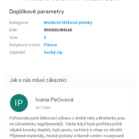
Doplňkové parametry
Kategorie
:
Moderní látkové plenky
EAN
:
8594201499166
Size
:
S
Dotyková vrstva
:
Fleece
Zapínání
:
Suchý zip
Ivana Pečivová
IP
Hodnocení obchodu je 5 z 5 hvězdiček.
28.7.2026
Pořizovala jsem látkovací výbavu z druhé ruky a Breberky jsou
mi uživatelsky nejpříjemnější. Takže když bylo potřeba ještě
nějaké kousky doplnit, bylo jasno, na který e-shop se obrátit.
Příjemné materiály, hezké potisky a hlavně cením i rozepsané