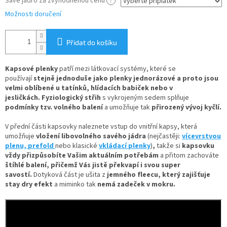
Savé jádro za zvýhodněnou cenu
?
Možnosti doručení
Přidat do košíku
Kapsové plenky
patří mezi látkovací systémy, které se
používají
stejně jednoduše jako plenky jednorázové
a proto jsou
velmi oblíbené u tatínků, hlídacích babiček nebo v
jesličkách. Fyziologický střih
s vykrojeným sedem splňuje
podmínky tzv. volného balení
a umožňuje tak
přirozený vývoj kyčlí.
V
přední části kapsovky naleznete
vstup do vnitřní kapsy, která
umožňuje
vložení
libovolného savého jádra
(nejčastěji:
vícevrstvou
plenu,
prefold
nebo klasické
vkládací plenky
)
,
takže si
kapsovku
vždy přizpůsobíte Vašim aktuálním potřebám
a přitom zachováte
štíhlé balení, přičemž Vás jistě překvapí i svou super
savostí.
Dotyková část je ušita z
jemného fleecu
, který zajišťuje
stay dry efekt
a miminko tak
nemá zadeček v mokru.