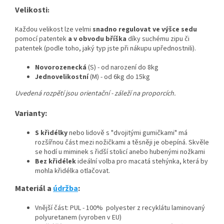
Velikosti
:
Každou velikost lze velmi
snadno regulovat ve výšce sedu
pomocí patentek
a v obvodu bříška
díky suchému zipu či
patentek (podle toho, jaký typ jste při nákupu upřednostnili).
Novorozenecká
(S) - od narození do 8kg
Jednovelikostní
(M) - od 6kg do 15kg
Uvedená rozpětí jsou orientační - záleží na proporcích.
Varianty:
S křidélky
nebo lidově s "dvojitými gumičkami" má
rozšířnou část mezi nožičkami a těsněji je obepíná. Skvěle
se hodí u miminek s řidší stolicí anebo hubenými nožkami
Bez křidélek
ideální volba pro macatá stehýnka, která by
mohla křidélka otlačovat.
Materiál a
údržba
:
Vnější část: PUL - 100% polyester z recyklátu laminovaný
polyuretanem (vyroben v EU)