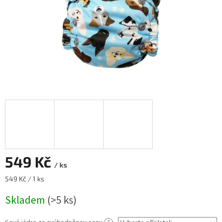
549 Kč
/ ks
Měrná
549 Kč / 1 ks
cena:
Skladem
(>5 ks)