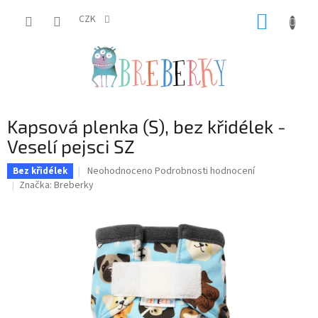
Přejít
NÁKUP
na
CZK
obsah
KOŠÍK
Kapsová plenka (S), bez křidélek -
Veselí pejsci SZ
Průměrné
Neohodnoceno
Podrobnosti hodnocení
Bez křidélek
hodnocení
Značka:
Breberky
produktu
je
0,0
z
5
hvězdiček.