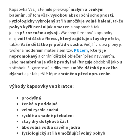
Kapsovka Vás jistě mile překvapí
malým a tenkým
balením
, přitom však
vysokou absorbční schopností
.
Fyziologicky vykrojený střih
umožňuje
volné balení,
takže
pohyb kyčlí neni nijak omezen
a napomahá tak
jejich
přirozenému vývoji
.
Všechny fleecové kapsovky
mají
vnitřní část z fleecu, který zajišťuje stay dry efekt
,
takže
Vaše děťátko je pořád v suchu
. Vnější vrstva pleny je
tvořena moderním materiálem tzv.
PULem
, který je
nepromokavý
a chrání dětské oblečení před navlhnutím.
Jeho
membrána je však prodyšná
(funguje obdobně jako u
softshelu či goretexu) a díky tomu
může dětská pokožka
dýchat
a je tak ještě lépe
chráněna před opruzením
.
Výhody kapsovky ve zkratce:
prodyšná
tenká a poddajná
velmi rychle suchá
rychlé a snadné přebalení
stay dry dotyková část
libovolná volba savého jádra
fyziologický střih umožňující volný pohyb