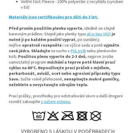
Vnitřní část: Fleece - 100% polyester z recyklátu (vyroben
v EU)
Materiály jsou certifikovány pro děti do 3 let.
Před prvním použitím plenku vyperte
, ideálně se stejně
barevným prádlem
. Stejně jako plenky typu
aIl in two (AI2)
je
nutné ji po každém použití vyprat
, po sundání ji
nejříve
opratrně rozepněte
i ve výšce sedu a poté
vyjměte
savá jádra.
Skladujte
na sucho v
PUL pytli
nebo plenkovém
koši.
Použitou plenu vyperte do 2-3 dnů
, nejprve zvolte
samostatný program
máchání a teprve poté hlavní prací
cyklus na 60°C.
Nepoužívejte prací prášek s mýdlem,
perkarbonát, aviváž, ocet nebo agresivní přípravky typu
Savo.
Sušte volně přehozené,
nenapínejte mokré gumičky,
n
ežehlete a nevystavujte zdrojům tepla.
Prací prášky, prostředky pro odstraňování skvrn a další drogerii
rovněž zakoupíte
v našem eshopu.
VYROBENO S LÁSKOU V PODĚBRADECH