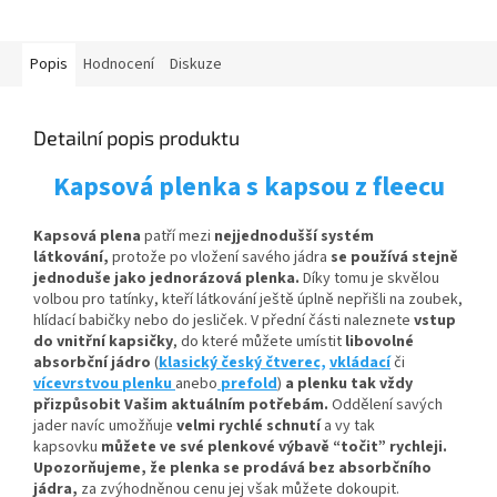
Popis
Hodnocení
Diskuze
Detailní popis produktu
Kapsová plenka s kapsou z fleecu
Kapsová plena
patří mezi
nejjednodušší systém
látkování,
protože po vložení savého jádra
se používá stejně
jednoduše jako jednorázová plenka.
Díky tomu je skvělou
volbou pro tatínky, kteří látkování ještě úplně nepřišli na zoubek,
hlídací babičky nebo do jesliček. V přední části naleznete
vstup
do vnitřní kapsičky
,
do které můžete umístit
libovolné
absorbční
jádro
(
klasický český čtverec,
vkládací
či
vícevrstvou plenku
anebo
prefold
)
a plenku tak vždy
přizpůsobit Vašim aktuálním potřebám.
Oddělení savých
jader navíc umožňuje
velmi rychlé schnutí
a vy tak
kapsovku
můžete ve své plenkové výbavě “točit” rychleji.
Upozorňujeme, že plenka se prodává bez absorbčního
jádra,
za zvýhodněnou cenu jej však můžete dokoupit.