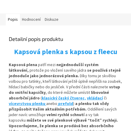
Popis
Hodnocení
Diskuze
Detailní popis produktu
Kapsová plenka s kapsou z fleecu
Kapsová plena
patří mezi
nejjednodušší systém
látkování,
protože po vložení savého jádra
se používá stejně
jednoduše jako jednorázová plenka.
Díky tomu je skvělou
volbou pro tatínky, kteří látkování ještě úplně nepřišli na zoubek,
hlídací babičky nebo do jesliček. V přední části naleznete
vstup
do vnitřní kapsičky
,
do které můžete umístit
libovolné
absorbční
jádro
(
klasický český čtverec,
vkládací
či
vícevrstvou plenku
anebo
prefold
)
a plenku tak vždy
přizpůsobit Vašim aktuálním potřebám.
Oddělení savých
jader navíc umožňuje
velmi rychlé schnutí
a vy tak
kapsovku
můžete ve své plenkové výbavě “točit” rychleji.
Upozorňujeme, že plenka se prodává bez absorbčního