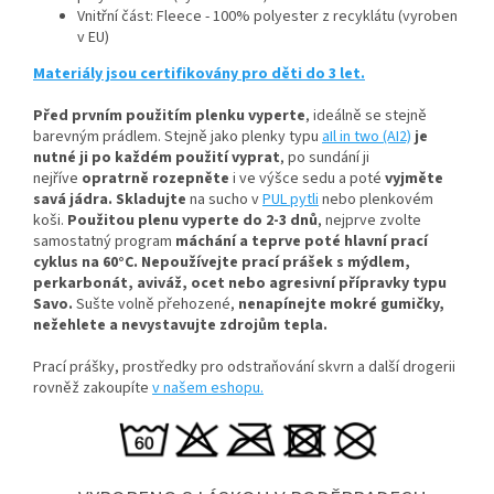
Vnitřní část: Fleece - 100% polyester z recyklátu (vyroben
v EU)
Materiály jsou certifikovány pro děti do 3 let.
Před prvním použitím plenku vyperte
, ideálně se stejně
barevným prádlem
. Stejně jako plenky typu
aIl in two (AI2)
je
nutné ji po každém použití vyprat
, po sundání ji
nejříve
opratrně rozepněte
i ve výšce sedu a poté
vyjměte
savá jádra.
Skladujte
na sucho v
PUL pytli
nebo plenkovém
koši.
Použitou plenu vyperte do 2-3 dnů
, nejprve zvolte
samostatný program
máchání a teprve poté hlavní prací
cyklus na 60°C.
Nepoužívejte prací prášek s mýdlem,
perkarbonát, aviváž, ocet nebo agresivní přípravky typu
Savo.
Sušte volně přehozené,
nenapínejte mokré gumičky,
n
ežehlete a nevystavujte zdrojům tepla.
Prací prášky, prostředky pro odstraňování skvrn a další drogerii
rovněž zakoupíte
v našem eshopu.