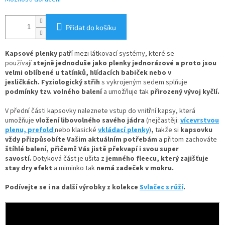
Přidat do košíku
Kapsové plenky
patří mezi látkovací systémy, které se
používají
stejně jednoduše jako plenky jednorázové
a proto jsou
velmi oblíbené u tatínků, hlídacích babiček nebo v
jesličkách. Fyziologický střih
s vykrojeným sedem splňuje
podmínky tzv. volného balení
a umožňuje tak
přirozený vývoj kyčlí.
V
přední části kapsovky naleznete
vstup do vnitřní kapsy, která
umožňuje
vložení
libovolného savého jádra
(nejčastěji:
vícevrstvou
plenu,
prefold
nebo klasické
vkládací plenky
)
,
takže si
kapsovku
vždy přizpůsobíte Vašim aktuálním potřebám
a přitom zachováte
štíhlé balení, přičemž Vás jistě překvapí i svou super
savostí.
Dotyková část je ušita z
jemného fleecu
, který zajišťuje
stay dry efekt
a miminko tak
nemá zadeček v mokru.
Podívejte se i na další výrobky z kolekce
Svlačec s růží
.