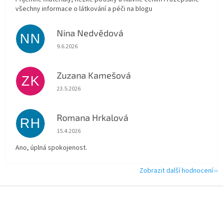
všechny informace o látkování a péči na blogu
Nina Nedvědová
NN
Hodnocení obchodu je 5 z 5 hvězdiček.
9.6.2026
Zuzana Kamešová
ZK
Hodnocení obchodu je 5 z 5 hvězdiček.
23.5.2026
Romana Hrkalová
RH
Hodnocení obchodu je 5 z 5 hvězdiček.
15.4.2026
Ano, úplná spokojenost.
Zobrazit další hodnocení
Z
á
p