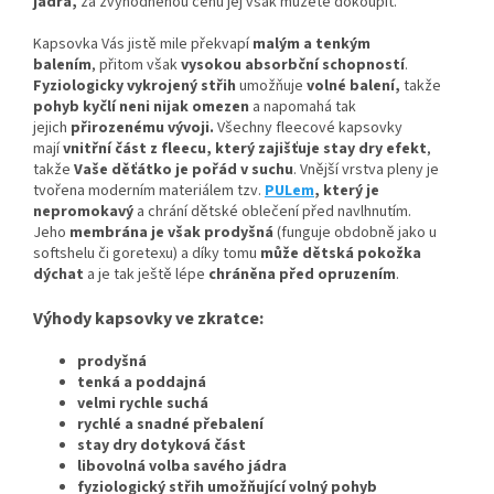
jádra,
za zvýhodněnou cenu jej však můžete dokoupit.
Kapsovka Vás jistě mile překvapí
malým a tenkým
balením
, přitom však
vysokou absorbční schopností
.
Fyziologicky vykrojený střih
umožňuje
volné balení,
takže
pohyb kyčlí neni nijak omezen
a napomahá tak
jejich
přirozenému vývoji
.
Všechny fleecové kapsovky
mají
vnitřní část z fleecu, který zajišťuje stay dry efekt
,
takže
Vaše děťátko je pořád v suchu
. Vnější vrstva pleny je
tvořena moderním materiálem tzv.
PULem
, který je
nepromokavý
a chrání dětské oblečení před navlhnutím.
Jeho
membrána je však prodyšná
(funguje obdobně jako u
softshelu či goretexu) a díky tomu
může dětská pokožka
dýchat
a je tak ještě lépe
chráněna před opruzením
.
Výhody kapsovky ve zkratce:
prodyšná
tenká a poddajná
velmi rychle suchá
rychlé a snadné přebalení
stay dry dotyková část
libovolná volba savého jádra
fyziologický střih umožňující volný pohyb