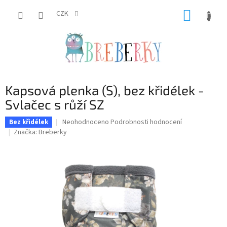
Přejít
NÁKUP
na
CZK
obsah
KOŠÍK
Kapsová plenka (S), bez křidélek -
Svlačec s růží SZ
Průměrné
Neohodnoceno
Podrobnosti hodnocení
Bez křidélek
hodnocení
Značka:
Breberky
produktu
je
0,0
z
5
hvězdiček.