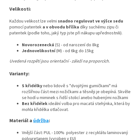
Velikosti
:
Každou velikost lze velmi
snadno regulovat ve výšce sedu
pomocí patentek
a v obvodu bříška
díky suchému zipu či
patentek (podle toho, jaký typ jste při nákupu upřednostnili).
Novorozenecká
(S) - od narození do 8kg
Jednovelikostní
(M) - od 6kg do 15kg
Uvedená rozpětí jsou orientační - záleží na proporcích.
Varianty:
S křidélky
nebo lidově s "dvojitými gumičkami" má
rozšířnou část mezi nožičkami a těsněji je obepíná. Skvěle
se hodí u miminek s řidší stolicí anebo hubenými nožkami
Bez křidélek
ideální volba pro macatá stehýnka, která by
mohla křidélka otlačovat.
Materiál a
údržba
:
Vnější část: PUL - 100% polyester z recyklátu laminovaný
polyuretanem (vyroben v EU)