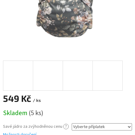
549 Kč
/ ks
Měrná
Skladem
(5 ks)
cena:
Savé jádro za zvýhodněnou cenu
?
Možnosti doručení