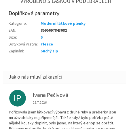
VYROBENO S LÁSKOU V PODĚBRADECH
Doplňkové parametry
Kategorie
:
Moderní látkové plenky
EAN
:
8595697843082
Size
:
S
Dotyková vrstva
:
Fleece
Zapínání
:
Suchý zip
Ivana Pečivová
IP
Hodnocení obchodu je 5 z 5 hvězdiček.
28.7.2026
Pořizovala jsem látkovací výbavu z druhé ruky a Breberky jsou
mi uživatelsky nejpříjemnější. Takže když bylo potřeba ještě
nějaké kousky doplnit, bylo jasno, na který e-shop se obrátit.
Příjemné materiály, hezké potisky a hlavně cením i rozepsané