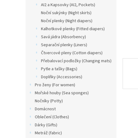
n
AI2 a Kapsovky (AI2, Pockets)
e
Noční sukýnky (Night skirts)
l
Noční plenky (Night diapers)
Kalhotkové plenky (Fitted diapers)
Savá jádra (Absorbency)
Separační plenky (Liners)
Čtvercové pleny (Cotton diapers)
Přebalovací podložky (Changing mats)
Pytle a tašky (Bags)
Doplňky (Accessories)
Pro ženy (For women)
Mořské houby (Sea sponges)
Nočníky (Potty)
Domácnost
Oblečení (Clothes)
Dárky (Gifts)
Metráž (fabric)