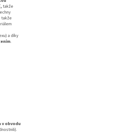
kou
,
takže
echny
, takže
eriálem
exu) a díky
zením
.
 v obvodu
nostnili).