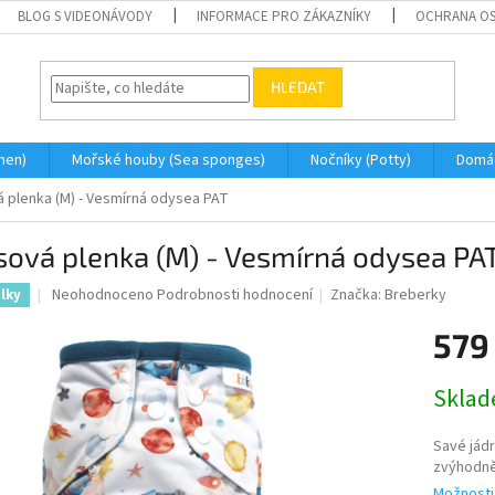
BLOG S VIDEONÁVODY
INFORMACE PRO ZÁKAZNÍKY
OCHRANA OS
HLEDAT
men)
Mořské houby (Sea sponges)
Nočníky (Potty)
Domá
 plenka (M) - Vesmírná odysea PAT
sová plenka (M) - Vesmírná odysea PA
Průměrné
Neohodnoceno
Podrobnosti hodnocení
Značka:
Breberky
élky
hodnocení
produktu
579
je
0,0
Měrná
Skla
z
cena:
5
hvězdiček.
Savé jádr
zvýhodn
Možnosti