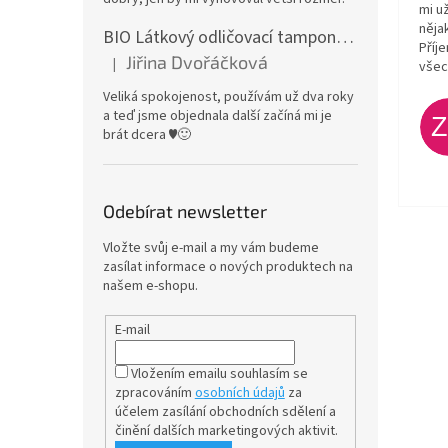
mi u
něja
BIO Látkový odličovací tamponek: Barevné bambusovo-biobavlněné froté
Příj
Jiřina Dvořáčková
|
všec
Hodnocení produktu je 5 z 5 hvězdiček.
Veliká spokojenost, používám už dva roky
a teď jsme objednala další začíná mi je
brát dcera ♥️🙂
Odebírat newsletter
Vložte svůj e-mail a my vám budeme
zasílat informace o nových produktech na
našem e-shopu.
E-mail
Vložením emailu souhlasím se
zpracováním
osobních údajů
za
účelem
zasílání obchodních sdělení a
činění dalších marketingových aktivit.