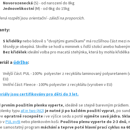
Novorozenecká
(S) - od narození do 8kg
Jednovelikostní
(M) - od 6kg do 15kg
ná rozpětí jsou orientační - záleží na proporcích.
anty:
S křidélky
nebo lidově s "dvojitými gumičkami" má rozšířnou část mezi n
těsněji je obepíná. Skvěle se hodí u miminek s řidší stolicí anebo hubený
Bez křidélek
ideální volba pro macatá stehýnka, která by mohla křidélka
eriál a
údržba
:
Vnější část: PUL - 100% polyester z recyklátu laminovaný polyuretanem 
EU)
Vnitřní část: Fleece - 100% polyester z recyklátu (vyroben v EU)
riály jsou certifikovány pro děti do 3 let.
 prvním použitím plenku vyperte
, ideálně se stejně barevným prádlem
 plenky typu
aIl in two (AI2)
je nutné ji po každém použití vyprat
, po sundá
íve
opratrně rozepněte
i ve výšce sedu a poté
vyjměte savá jádra.
Skl
o v
PUL pytli
nebo plenkovém koši.
Použitou plenu vyperte do 2-3 dnů
, 
te samostatný program
máchání a teprve poté hlavní prací cyklus na 60