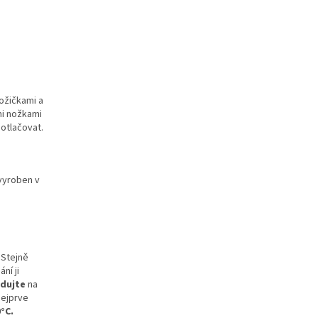
ožičkami a
mi nožkami
 otlačovat.
(vyroben v
. Stejně
ní ji
adujte
na
nejprve
°C.