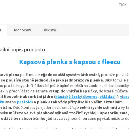
TISK
s
Hodnocení
Diskuze
ailní popis produktu
Kapsová plenka s kapsou z fleecu
sová plena
patří mezi
nejjednodušší systém látkování,
protože po vlož
a
se používá stejně jednoduše jako jednorázová plenka.
Díky tomu je 
u pro tatínky, kteří látkování ještě úplně nepřišli na zoubek, hlídací babič
ček. V přední části naleznete
vstup do vnitřní kapsičky
,
do které můžete
it
libovolné absorbční
jádro
(
klasický český čtverec,
vkládací
či
více
nku
anebo
prefold
)
a plenku tak vždy přizpůsobit Vašim aktuálním
řebám.
Oddělení savých jader navíc umožňuje
velmi rychlé schnutí
a vy t
ovku
můžete ve své plenkové výbavě “točit” rychleji. Upozorňujeme,
rodává bez absorbčního jádra,
za zvýhodněnou cenu jej však můžete do