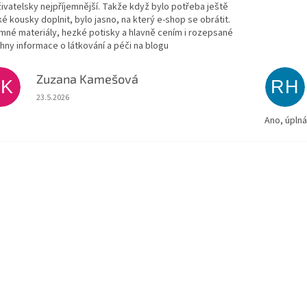
živatelsky nejpříjemnější. Takže když bylo potřeba ještě
ké kousky doplnit, bylo jasno, na který e-shop se obrátit.
emné materiály, hezké potisky a hlavně cením i rozepsané
hny informace o látkování a péči na blogu
Zuzana Kamešová
ZK
RH
Hodnocení obchodu je 5 z 5 hvězdiček.
23.5.2026
Ano, úpln