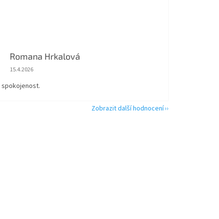
Romana Hrkalová
Hodnocení obchodu je 5 z 5 hvězdiček.
15.4.2026
á spokojenost.
Zobrazit další hodnocení