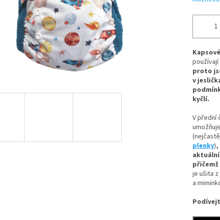
Kapsové
používají
proto js
v jesličk
podmínky
kyčlí.
V
přední 
umožňuj
(nejčastěj
plenky
)
,
aktuáln
přičemž 
je ušita z
a mimink
Podívejt