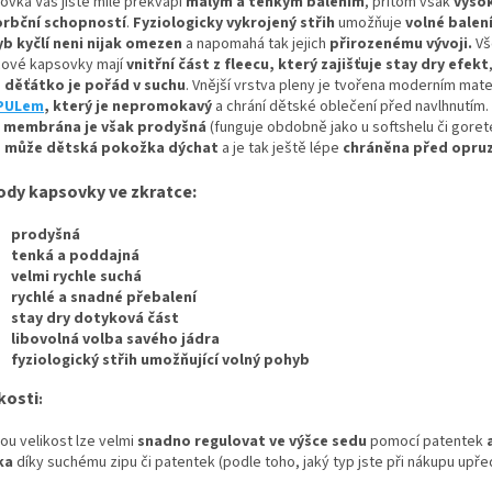
ovka Vás jistě mile překvapí
malým a tenkým balením
, přitom však
vyso
rbční schopností
.
Fyziologicky vykrojený střih
umožňuje
volné balení
b kyčlí neni nijak omezen
a napomahá tak jejich
přirozenému vývoji
.
Vš
cové kapsovky mají
vnitřní část z fleecu, který zajišťuje stay dry efekt
 děťátko je pořád v suchu
. Vnější vrstva pleny je tvořena moderním mat
PULem
, který je nepromokavý
a chrání dětské oblečení před navlhnutím.
membrána je však prodyšná
(funguje obdobně jako u softshelu či goret
u
může dětská pokožka dýchat
a je tak ještě lépe
chráněna před opru
ody kapsovky ve zkratce:
prodyšná
tenká a poddajná
velmi rychle suchá
rychlé a snadné přebalení
stay dry dotyková část
libovolná volba savého jádra
fyziologický střih umožňující volný pohyb
kosti
:
ou velikost lze velmi
snadno regulovat ve výšce sedu
pomocí patentek
a
ka
díky suchému zipu či patentek (podle toho, jaký typ jste při nákupu upřed