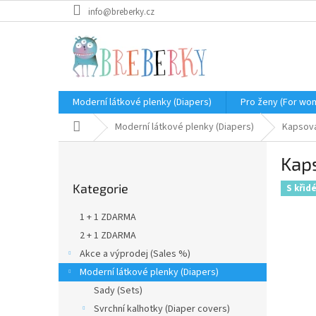
Přejít
info@breberky.cz
na
obsah
Moderní látkové plenky (Diapers)
Pro ženy (For wo
Domů
Moderní látkové plenky (Diapers)
Kapsová
P
Kap
o
Přeskočit
s
Kategorie
kategorie
S křid
t
r
1 + 1 ZDARMA
a
2 + 1 ZDARMA
n
Akce a výprodej (Sales %)
n
í
Moderní látkové plenky (Diapers)
p
Sady (Sets)
a
Svrchní kalhotky (Diaper covers)