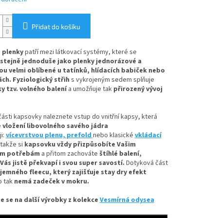
Přidat do košíku
 plenky
patří mezi látkovací systémy, které se
stejně jednoduše jako plenky jednorázové
a
ou velmi oblíbené u tatínků, hlídacích babiček nebo
ách. Fyziologický střih
s vykrojeným sedem splňuje
 tzv. volného balení
a umožňuje tak
přirozený vývoj
části kapsovky naleznete
vstup do vnitřní kapsy, která
e
vložení
libovolného savého jádra
i:
vícevrstvou plenu,
prefold
nebo klasické
vkládací
takže si
kapsovku vždy přizpůsobíte Vašim
ím potřebám
a přitom zachováte
štíhlé balení,
Vás jistě překvapí i svou super savostí.
Dotyková část
jemného fleecu
, který zajišťuje stay dry efekt
o tak
nemá zadeček v mokru.
e se na další výrobky z kolekce
Vesmírná odysea