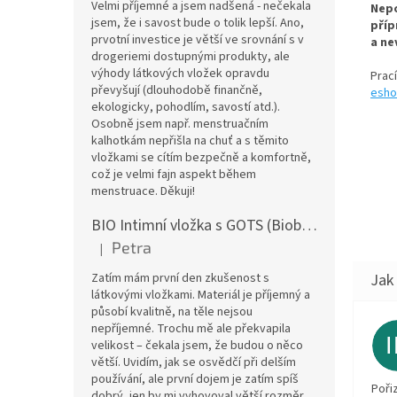
Velmi příjemné a jsem nadšená - nečekala
Nepo
jsem, že i savost bude o tolik lepší. Ano,
příp
prvotní investice je větší ve srovnání s v
a ne
drogeriemi dostupnými produkty, ale
výhody látkových vložek opravdu
Prac
převyšují (dlouhodobě finančně,
esho
ekologicky, pohodlím, savostí atd.).
Osobně jsem např. menstruačním
kalhotkám nepřišla na chuť a s těmito
vložkami se cítím bezpečně a komfortně,
což je velmi fajn aspekt během
menstruace. Děkuji!
BIO Intimní vložka s GOTS (Biobavlněný úplet) - Malované pivoňky v hořčicové
Petra
|
Hodnocení produktu je 5 z 5 hvězdiček.
Zatím mám první den zkušenost s
látkovými vložkami. Materiál je příjemný a
působí kvalitně, na těle nejsou
nepříjemné. Trochu mě ale překvapila
velikost – čekala jsem, že budou o něco
větší. Uvidím, jak se osvědčí při delším
používání, ale první dojem je zatím spíš
Poři
dobrý, jen by mi vyhovoval větší rozměr.