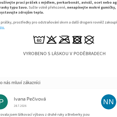
užívejte prací prášek s mýdlem, perkarbonát, aviváž, ocet nebo ag
ravky typu Savo.
Sušte volně přehozené,
nenapínejte mokré gumičky, 
vystavujte zdrojům tepla.
í prášky, prostředky pro odstraňování skvrn a další drogerii rovněž zakoup
pu.
VYROBENO S LÁSKOU V PODĚBRADECH
Ivana Pečivová
IP
NN
Hodnocení obchodu je 5 z 5 hvězdiček.
28.7.2026
zovala jsem látkovací výbavu z druhé ruky a Breberky jsou