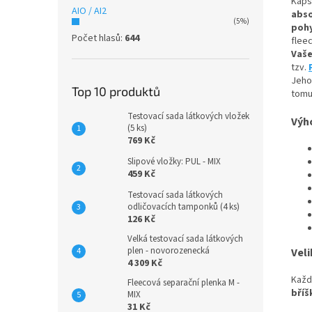
Kaps
AIO / AI2
abso
(5%)
pohy
Počet hlasů:
644
flee
Vaše
tzv.
Jeho
Top 10 produktů
tom
Testovací sada látkových vložek
Výh
(5 ks)
769 Kč
Slipové vložky: PUL - MIX
459 Kč
Testovací sada látkových
odličovacích tamponků (4 ks)
126 Kč
Velká testovací sada látkových
plen - novorozenecká
Veli
4 309 Kč
Každ
Fleecová separační plenka M -
bříš
MIX
31 Kč