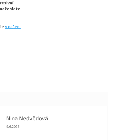
resivní
n
ežehlete
íte
v našem
Nina Nedvědová
Hodnocení obchodu je 5 z 5 hvězdiček.
9.6.2026