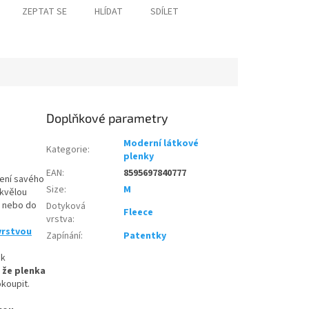
ZEPTAT SE
HLÍDAT
SDÍLET
Doplňkové parametry
Moderní látkové
Kategorie
:
plenky
EAN
:
8595697840777
ení savého
Size
:
M
skvělou
ky nebo do
Dotyková
Fleece
vrstva
:
vrstvou
Zapínání
:
Patentky
ak
 že plenka
koupit.