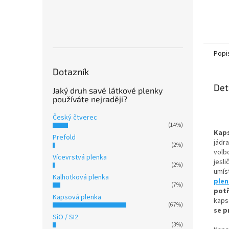
Popi
Dotazník
Det
Jaký druh savé látkové plenky
používáte nejraději?
Český čtverec
(14%)
Kap
Prefold
jádr
(2%)
volbo
Vícevrstvá plenka
jesli
(2%)
umíst
Kalhotková plenka
ple
(7%)
pot
Kapsová plenka
kaps
(67%)
se p
SiO / SI2
(3%)