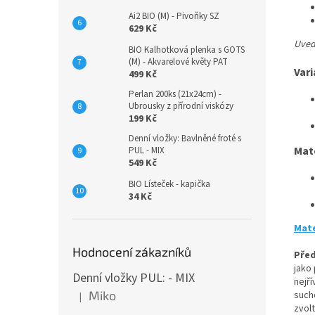
Ai2 BIO (M) - Pivoňky SZ
629 Kč
Uvede
BIO Kalhotková plenka s GOTS
(M) - Akvarelové květy PAT
Vari
499 Kč
Perlan 200ks (21x24cm) -
Ubrousky z přírodní viskózy
199 Kč
Denní vložky: Bavlněné froté s
Mat
PUL - MIX
549 Kč
BIO Lísteček - kapička
34 Kč
Mate
Hodnocení zákazníků
Před
jako
Denní vložky PUL: - MIX
nejř
Miko
such
|
Hodnocení produktu je 5 z 5 hvězdiček.
zvol