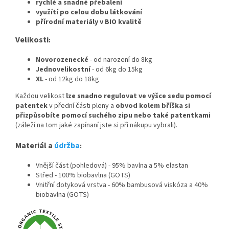
rychlé a snadné přebalení
využítí po celou dobu látkování
přírodní materiály v BIO kvalitě
Velikosti
:
Novorozenecké
- od narození do 8kg
Jednovelikostní
- od 6kg do 15kg
XL
- od 12kg do 18kg
Každou velikost
lze snadno regulovat ve výšce sedu pomocí
patentek
v přední části pleny a
obvod kolem bříška si
přizpůsobíte pomocí suchého zipu nebo také patentkami
(záleží na tom jaké zapínaní jste si při nákupu vybrali).
Materiál a
údržba
:
Vnější část (pohledová) - 95% bavlna a 5% elastan
Střed - 100% biobavlna (GOTS)
Vnitřní dotyková vrstva - 60% bambusová viskóza a 40%
biobavlna (GOTS)