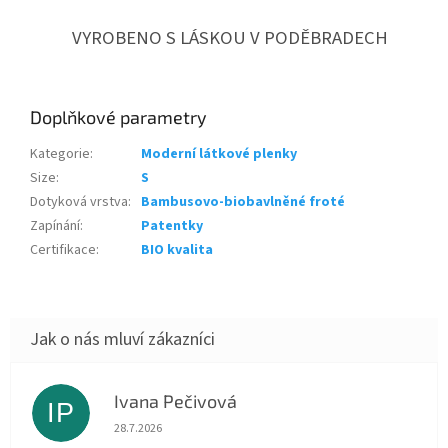
VYROBENO S LÁSKOU V PODĚBRADECH
Doplňkové parametry
Kategorie
:
Moderní látkové plenky
Size
:
S
Dotyková vrstva
:
Bambusovo-biobavlněné froté
Zapínání
:
Patentky
Certifikace
:
BIO kvalita
Ivana Pečivová
IP
Hodnocení obchodu je 5 z 5 hvězdiček.
28.7.2026