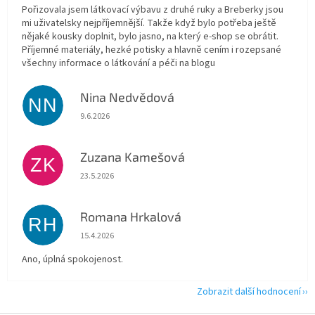
Pořizovala jsem látkovací výbavu z druhé ruky a Breberky jsou
mi uživatelsky nejpříjemnější. Takže když bylo potřeba ještě
nějaké kousky doplnit, bylo jasno, na který e-shop se obrátit.
Příjemné materiály, hezké potisky a hlavně cením i rozepsané
všechny informace o látkování a péči na blogu
Nina Nedvědová
NN
Hodnocení obchodu je 5 z 5 hvězdiček.
9.6.2026
Zuzana Kamešová
ZK
Hodnocení obchodu je 5 z 5 hvězdiček.
23.5.2026
Romana Hrkalová
RH
Hodnocení obchodu je 5 z 5 hvězdiček.
15.4.2026
Ano, úplná spokojenost.
Zobrazit další hodnocení