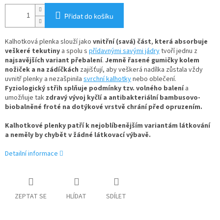
Přidat do košíku
Kalhotková plenka slouží jako
vnitřní (savá) část
,
která absorbuje
veškeré tekutiny
a spolu s
přídavnými savými jádry
tvoří jednu z
najsavějších variant přebalení
.
Jemně řasené gumičky kolem
nožiček a na zádíčkách
zajišťují, aby veškerá nadílka zůstala vždy
uvnitř plenky a nezašpinila
svrchní kalhotky
nebo oblečení.
Fyziologický střih splňuje podmínky tzv. volného balení
a
umožňuje tak
zdravý vývoj kyčlí a antibakteriální bambusovo-
biobalněné froté na dotýkové vrstvě chrání před opruzením.
Kalhotkové plenky patří k nejoblíbenějším variantám látkování
a neměly by chybět v žádné látkovací výbavě.
Detailní informace
ZEPTAT SE
HLÍDAT
SDÍLET