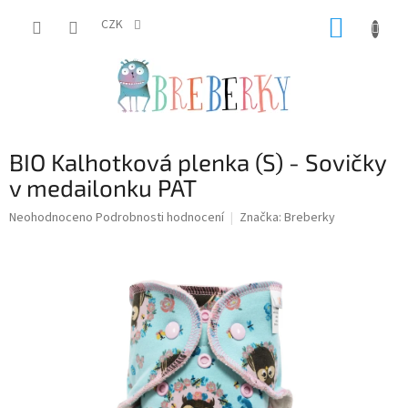
Přejít
NÁKUP
na
CZK
obsah
KOŠÍK
BIO Kalhotková plenka (S) - Sovičky
v medailonku PAT
Průměrné
Neohodnoceno
Podrobnosti hodnocení
Značka:
Breberky
hodnocení
produktu
je
0,0
z
5
hvězdiček.