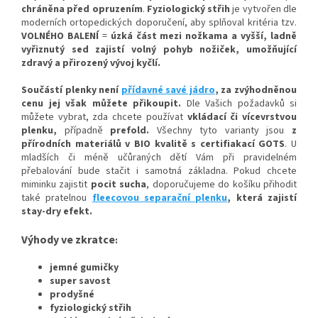
chráněna před opruzením
.
Fyziologický střih
je vytvořen dle
moderních ortopedických doporučení, aby splňoval kritéria tzv.
VOLNÉHO BALENÍ
=
úzká část mezi nožkam
a a vyšší, ladně
vyřiznutý sed zajistí volný pohy
b nožiček, umožňující
zdravý a přirozený vývoj kyčlí.
Součástí plenky není
přídavné savé jádro
, za zvýhodněnou
cenu jej však můžete přikoupit.
Dle Vašich požadavků si
můžete vybrat, zda chcete používat
vkládací či vícevrstvou
plenku,
případně
prefold
.
Všechny tyto varianty jsou
z
přírodních materiálů v BIO kvalitě s certifiakací GOTS
. U
mladších či méně učůraných dětí Vám při pravidelném
přebalování bude stačit i samotná základna. Pokud chcete
miminku zajistit
pocit sucha
, doporučujeme do košíku přihodit
také pratelnou
fleecovou separační plenku
, která zajistí
stay-dry efekt.
Výhody ve zkratce
:
jemné gumičky
super savost
prodyšné
fyziologický střih