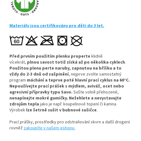
Materiály jsou certifikovány pro děti do 3 let.
Před prvním použitím plenku properte
klidně
vícekrát,
plnou savost totiž získá až po několika cyklech
.
Použitou plenu perte naruby, zapnutou na bříšku a to
vždy do 2-3 dnů od zašpinění
, nejprve zvolte samostatný
program
máchání a teprve poté hlavní prací cyklus na 60°C.
Nepoužívejte prací prášek s mýdlem, aviváž, ocet nebo
agresivní přípravky typu Savo.
Sušte volně přehozené,
nenapínejte mokré gumičky.
Nežehlete a nevystavujte
zdrojům tepla
jako je např. koupelnové topení či kamna.
Výrobek
lze šetrně sušit v bubnové sušičce
.
Prací prášky, prostředky pro odstraňování skvrn a další drogerii
rovněž
zakoupíte v našem eshopu.