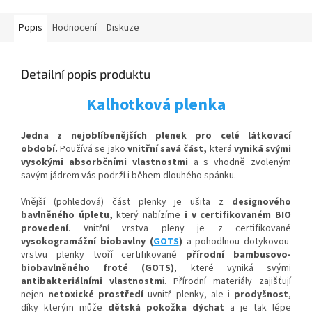
Popis
Hodnocení
Diskuze
Detailní popis produktu
Kalhotková plenka
Jedna z nejoblíbenějších plenek pro celé látkovací
období.
Používá se jako
vnitřní savá část,
která
vyniká svými
vysokými absorbčními vlastnostmi
a s vhodně zvoleným
savým jádrem vás podrží i během dlouhého spánku.
Vnější (pohledová) část plenky je ušita z
designového
bavlněného úpletu,
který nabízíme
i v certifikovaném BIO
provedení
. Vnitřní vrstva pleny je z certifikované
vysokogramážní biobavlny (
GOTS
)
a p
ohodlnou
dotykovou
vrstvu plenky tvoří certifikované
přírodní bambusovo-
biobavlněného froté (GOTS)
, které vyniká svými
antibakteriálními vlastnostm
i
.
Přírodní materiály zajišťují
nejen
netoxické prostředí
uvnitř plenky, ale i
prodyšnost
,
díky kterým
může
dětská pokožka dýchat
a je tak lépe