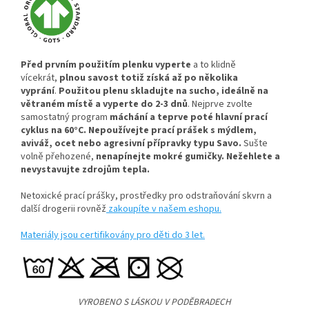
Před prvním použitím plenku vyperte
a to klidně
vícekrát,
plnou savost totiž získá až po několika
vyprání
.
Použitou plenu skladujte na sucho, ideálně na
větraném místě a vyperte do 2-3 dnů
. Nejprve zvolte
samostatný program
máchání a teprve poté hlavní prací
cyklus na 60°C.
Nepoužívejte prací prášek s mýdlem,
aviváž, ocet nebo agresivní přípravky typu Savo.
Sušte
volně přehozené,
nenapínejte mokré gumičky.
Nežehlete a
nevystavujte zdrojům tepla.
Netoxické prací prášky, prostředky pro odstraňování skvrn a
další drogerii rovněž
zakoupíte v našem eshopu.
Materiály jsou certifikovány pro děti do 3 let.
VYROBENO S LÁSKOU V PODĚBRADECH