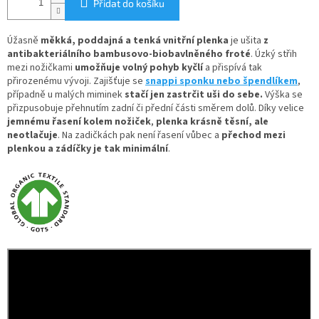
Přidat do košíku
Úžasně
měkká, poddajná a tenká vnitřní plenka
je ušita
z
antibakteriálního bambusovo-biobavlněného froté
. Úzký střih
mezi nožičkami
umožňuje volný pohyb kyčlí
a přispívá tak
přirozenému vývoji. Zajišťuje se
snappi sponku nebo špendlíkem
,
případně u malých miminek
stačí jen zastrčit uši do sebe.
Výška se
přizpusobuje přehnutím zadní či přední části směrem dolů. Díky velice
jemnému řasení kolem nožiček
,
plenka krásně těsní, ale
neotlačuje
. Na zadičkách pak není řasení vůbec a
přechod mezi
plenkou a zádíčky je tak minimální
.