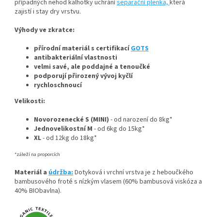
případných nehod kalhotky uchrání
separační plenka,
která
zajistí i stay dry vrstvu.
Výhody ve zkratce:
přírodní materiál s certifikací
GOTS
antibakteriální vlastnosti
velmi savé, ale poddajné a tenoučké
podporují přirozený vývoj kyčlí
rychloschnoucí
Velikosti:
Novorozenecké
S (MINI)
- od narození do 8kg*
Jednovelikostní M
- od 6kg do 15kg*
XL
- od 12kg do 18kg*
*záleží na proporcích
Materiál a
údržba:
Dotyková i vrchní vrstva je z heboučkého
bambusového froté s nízkým vlasem (60% bambusová viskóza a
40% BIObavlna).