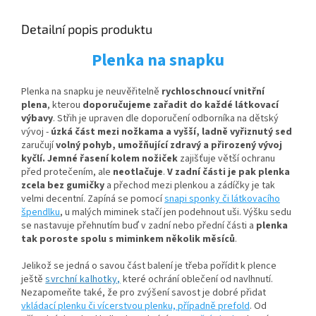
Detailní popis produktu
Plenka na snapku
Plenka na snapku je neuvěřitelně
rychloschnoucí vnitřní
plena
, kterou
doporučujeme zařadit do každé látkovací
výbavy
. Střih je upraven dle doporučení odborníka na dětský
vývoj -
úzká část mezi nožkama
a
vyšší, ladně vyřiznutý sed
zaručují
volný pohyb, umožňující zdravý a přirozený vývoj
kyčlí.
Jemné řasení kolem nožiček
zajišťuje větší ochranu
před protečením, ale
neotlačuje
.
V zadní části je pak plenka
zcela bez gumičky
a přechod mezi plenkou a zádíčky je tak
velmi decentní. Zapíná se pomocí
snapi sponky či látkovacího
špendlku
, u malých miminek stačí jen podehnout uši. Výšku sedu
se nastavuje přehnutím buď v zadní nebo přední části a
plenka
tak poroste spolu s miminkem několik měsíců
.
Jelikož se jedná o savou část balení je třeba pořídit k plence
ještě
svrchní kalhotky,
které ochrání oblečení od navlhnutí.
Nezapomeňte také, že pro zvýšení savost je dobré přidat
vkládací plenku či vícerstvou plenku, případně prefold
. Od