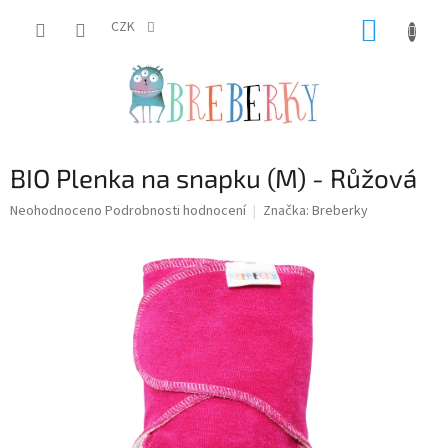
Přejít
NÁKUP
na
CZK
obsah
KOŠÍK
BIO Plenka na snapku (M) - Růžová
Průměrné
Neohodnoceno
Podrobnosti hodnocení
Značka:
Breberky
hodnocení
produktu
je
0,0
z
5
hvězdiček.