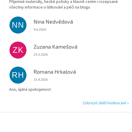
Příjemné materiály, hezké potisky a hlavně cením i rozepsané
všechny informace o látkování a péči na blogu
Nina Nedvědová
NN
Hodnocení obchodu je 5 z 5 hvězdiček.
9.6.2026
Zuzana Kamešová
ZK
Hodnocení obchodu je 5 z 5 hvězdiček.
23.5.2026
Romana Hrkalová
RH
Hodnocení obchodu je 5 z 5 hvězdiček.
15.4.2026
Ano, úplná spokojenost.
Zobrazit další hodnocení
Z
á
p