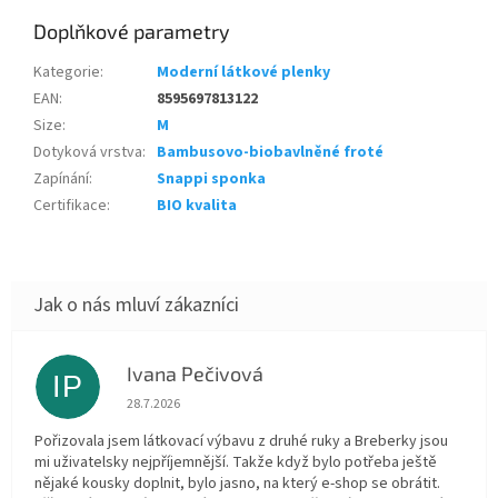
Doplňkové parametry
Kategorie
:
Moderní látkové plenky
EAN
:
8595697813122
Size
:
M
Dotyková vrstva
:
Bambusovo-biobavlněné froté
Zapínání
:
Snappi sponka
Certifikace
:
BIO kvalita
Ivana Pečivová
IP
Hodnocení obchodu je 5 z 5 hvězdiček.
28.7.2026
Pořizovala jsem látkovací výbavu z druhé ruky a Breberky jsou
mi uživatelsky nejpříjemnější. Takže když bylo potřeba ještě
nějaké kousky doplnit, bylo jasno, na který e-shop se obrátit.