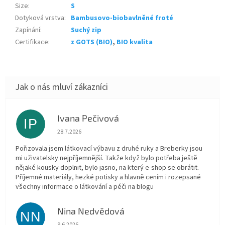
Size
:
S
Dotyková vrstva
:
Bambusovo-biobavlněné froté
Zapínání
:
Suchý zip
Certifikace
:
z GOTS (BIO)
,
BIO kvalita
Ivana Pečivová
IP
Hodnocení obchodu je 5 z 5 hvězdiček.
28.7.2026
Pořizovala jsem látkovací výbavu z druhé ruky a Breberky jsou
mi uživatelsky nejpříjemnější. Takže když bylo potřeba ještě
nějaké kousky doplnit, bylo jasno, na který e-shop se obrátit.
Příjemné materiály, hezké potisky a hlavně cením i rozepsané
všechny informace o látkování a péči na blogu
Nina Nedvědová
NN
Hodnocení obchodu je 5 z 5 hvězdiček.
9.6.2026