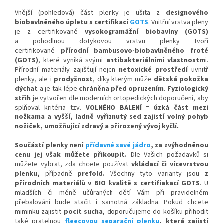
Vnější (pohledová) část plenky je ušita z
designového
biobavlněného úpletu
s certifikací
GOTS
. Vnitřní vrstva pleny
je z certifikované
vysokogramážní biobavlny (GOTS)
a p
ohodlnou
dotykovou vrstvu plenky tvoří
certifikované
přírodní bambusovo-biobavlněného froté
(GOTS)
, které vyniká svými
antibakteriálními vlastnostm
i
.
Přírodní materiály zajišťují nejen
netoxické prostředí
uvnitř
plenky, ale i
prodyšnost
, díky kterým
může
dětská pokožka
dýchat
a je tak lépe
chráněna před opruzením
.
Fyziologický
střih
je vytvořen dle moderních ortopedických doporučení, aby
splňoval kritéria tzv.
VOLNÉHO BALENÍ
=
úzká část mezi
nožkam
a a vyšší, ladně vyřiznutý sed zajistí volný pohy
b
nožiček, umožňující zdravý a přirozený vývoj kyčlí.
Součástí plenky není
přídavné savé jádro
, za zvýhodněnou
cenu jej však můžete přikoupit.
Dle Vašich požadavků si
můžete vybrat, zda chcete používat
vkládací či vícevrstvou
plenku,
případně
prefold
.
Všechny tyto varianty jsou
z
přírodních materiálů v BIO kvalitě s certifiakací GOTS
. U
mladších či méně učůraných dětí Vám při pravidelném
přebalování bude stačit i samotná základna. Pokud chcete
miminku zajistit
pocit sucha
, doporučujeme do košíku přihodit
také pratelnou
fleecovou separační plenku
, která zajistí