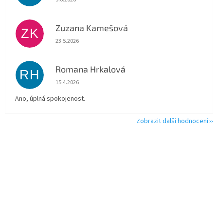
Zuzana Kamešová
ZK
Hodnocení obchodu je 5 z 5 hvězdiček.
23.5.2026
Romana Hrkalová
RH
Hodnocení obchodu je 5 z 5 hvězdiček.
15.4.2026
Ano, úplná spokojenost.
Zobrazit další hodnocení
Z
á
p
a
t
í