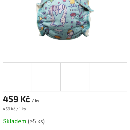
459 Kč
/ ks
Měrná
459 Kč / 1 ks
cena:
Skladem
(>5 ks)