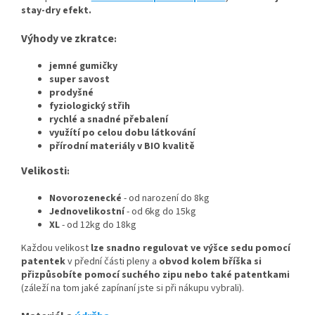
stay-dry efekt.
Výhody ve zkratce
:
jemné gumičky
super savost
prodyšné
fyziologický střih
rychlé a snadné přebalení
využítí po celou dobu látkování
přírodní materiály v BIO kvalitě
Velikosti
:
Novorozenecké
- od narození do 8kg
Jednovelikostní
- od 6kg do 15kg
XL
- od 12kg do 18kg
Každou velikost
lze snadno regulovat ve výšce sedu pomocí
patentek
v přední části pleny a
obvod kolem bříška si
přizpůsobíte pomocí suchého zipu nebo také patentkami
(záleží na tom jaké zapínaní jste si při nákupu vybrali).