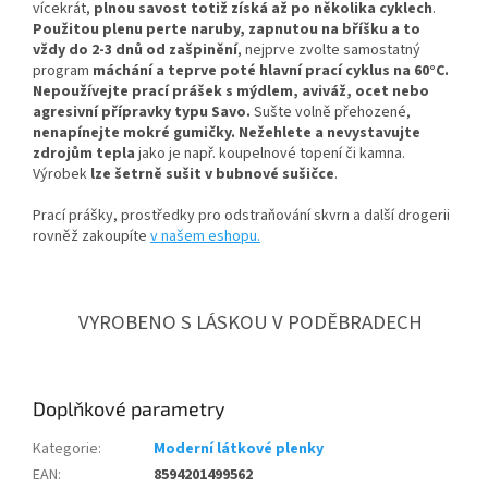
vícekrát,
plnou savost totiž získá až po několika cyklech
.
Použitou plenu perte naruby, zapnutou na bříšku a to
vždy do 2-3 dnů od zašpinění
, nejprve zvolte samostatný
program
máchání a teprve poté hlavní prací cyklus na 60°C.
Nepoužívejte prací prášek s mýdlem, aviváž, ocet nebo
agresivní přípravky typu Savo.
Sušte volně přehozené,
nenapínejte mokré gumičky.
Nežehlete a nevystavujte
zdrojům tepla
jako je např. koupelnové topení či kamna.
Výrobek
lze šetrně sušit v bubnové sušičce
.
Prací prášky, prostředky pro odstraňování skvrn a další drogerii
rovněž zakoupíte
v našem eshopu.
VYROBENO S LÁSKOU V PODĚBRADECH
Doplňkové parametry
Kategorie
:
Moderní látkové plenky
EAN
:
8594201499562