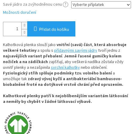
Savé jádro za zvýhodněnou cenu
?
Možnosti doručení
Přidat do košíku
Kalhotková plenka slouží jako
vnitřní (savá) část
,
která absorbuje
veškeré tekutiny
a spolu s
přídavnými savými jádry
tvoří jednu z
najsavějších variant přebalení
.
Jemně řasené gumičky kolem
nožiček a na zádíčkách
zajišťují, aby veškerá nadílka zůstala vždy
uvnitř plenky a nezašpinila
svrchní kalhotky
nebo oblečení.
Fyziologický střih splňuje podmínky tzv. volného balení
a
umožňuje tak
zdravý vývoj kyčlí a antibakteriální bambusovo-
biobalněné froté na dotýkové vrstvě chrání před opruzením.
Kalhotkové plenky patří k nejoblíbenějším variantám látkování
a neměly by chybět v žádné látkovací výbavě.