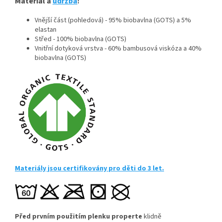
Materiál a
údržba
:
Vnější část (pohledová) - 95% biobavlna (GOTS) a 5%
elastan
Střed - 100% biobavlna (GOTS)
Vnitřní dotyková vrstva - 60% bambusová viskóza a 40%
biobavlna (GOTS)
Materiály jsou certifikovány pro děti do 3 let.
Před prvním použitím plenku properte
klidně