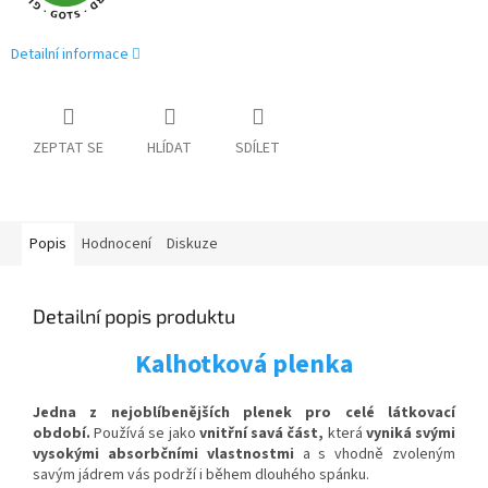
Detailní informace
ZEPTAT SE
HLÍDAT
SDÍLET
Popis
Hodnocení
Diskuze
Detailní popis produktu
Kalhotková plenka
Jedna z nejoblíbenějších plenek pro celé látkovací
období.
Používá se jako
vnitřní savá část,
která
vyniká svými
vysokými absorbčními vlastnostmi
a s vhodně zvoleným
savým jádrem vás podrží i během dlouhého spánku.