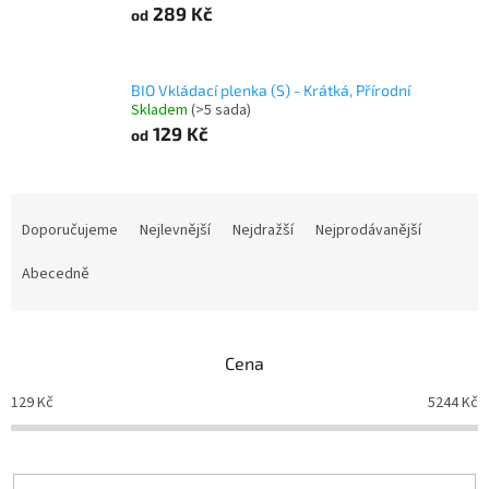
289 Kč
od
BIO Vkládací plenka (S) - Krátká, Přírodní
Skladem
(>5 sada)
129 Kč
od
Ř
a
Doporučujeme
Nejlevnější
Nejdražší
Nejprodávanější
z
e
Abecedně
n
í
p
Cena
r
o
129
Kč
5244
Kč
d
u
k