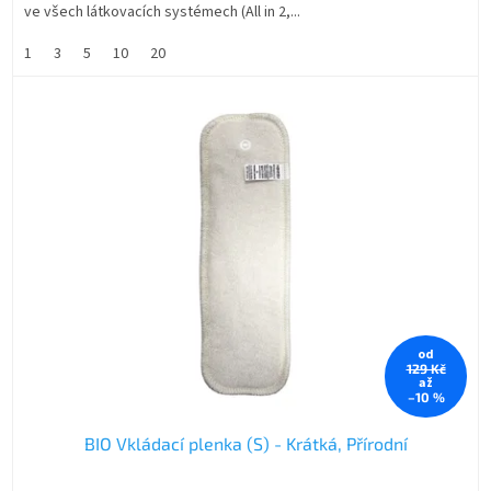
ve všech látkovacích systémech (All in 2,...
1
3
5
10
20
od
129 Kč
až
–10 %
BIO Vkládací plenka (S) - Krátká, Přírodní