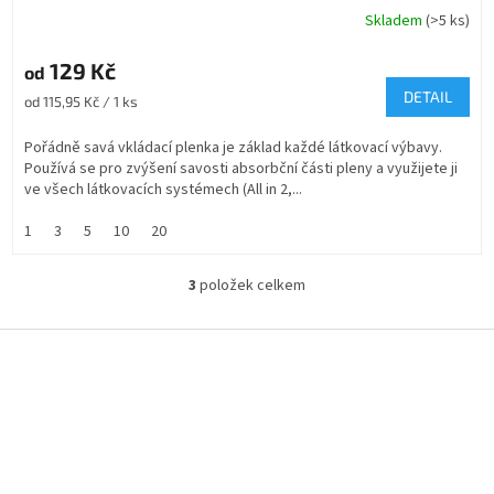
Skladem
(>5 ks)
129 Kč
od
DETAIL
Měrná
od 115,95 Kč / 1 ks
cena:
Pořádně savá vkládací plenka je základ každé látkovací výbavy.
Používá se pro zvýšení savosti absorbční části pleny a využijete ji
ve všech látkovacích systémech (All in 2,...
1
3
5
10
20
3
položek celkem
O
v
l
Z
á
á
d
p
a
a
c
t
í
í
p
r