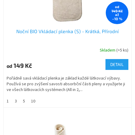
t
od
149 Kč
ů
až
–10 %
Noční BIO Vkládací plenka (S) - Krátká, Přírodní
Skladem
(>5 ks)
149 Kč
DETAIL
od
Pořádně savá vkládací plenka je základ každé látkovací výbavy.
Používá se pro zvýšení savosti absorbční části pleny a využijete ji
ve všech látkovacích systémech (All in 2,...
1
3
5
10