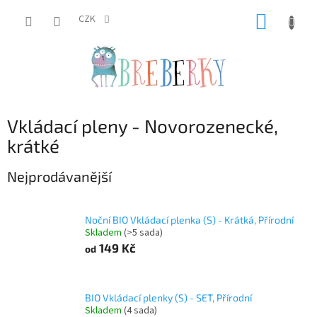
Přejít
NÁKUP
na
CZK
obsah
KOŠÍK
Vkládací pleny - Novorozenecké,
krátké
Nejprodávanější
Noční BIO Vkládací plenka (S) - Krátká, Přírodní
Skladem
(>5 sada)
149 Kč
od
BIO Vkládací plenky (S) - SET, Přírodní
Skladem
(4 sada)