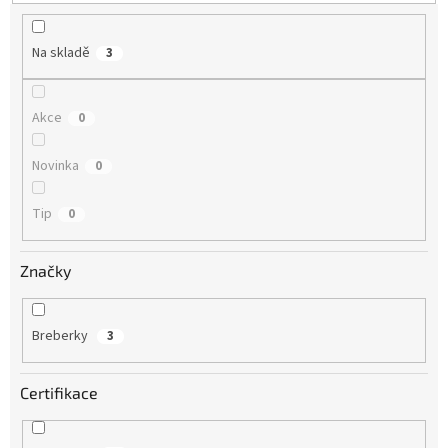
t
ů
Na skladě
3
Akce
0
Novinka
0
Tip
0
Značky
Breberky
3
Certifikace