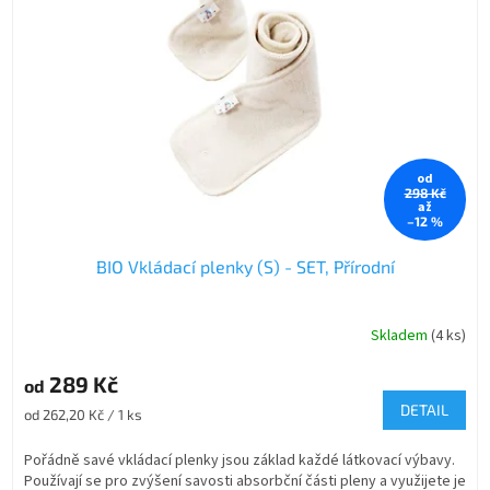
od
298 Kč
až
–12 %
BIO Vkládací plenky (S) - SET, Přírodní
Skladem
(4 ks)
289 Kč
od
DETAIL
Měrná
od 262,20 Kč / 1 ks
cena:
Pořádně savé vkládací plenky jsou základ každé látkovací výbavy.
Používají se pro zvýšení savosti absorbční části pleny a využijete je