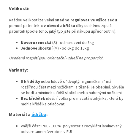
Velikosti
:
Každou velikost lze velmi
snadno regulovat ve výšce sedu
pomocí patentek
a v obvodu bříška
díky suchému zipu či
patentek (podle toho, jaký typ jste při nákupu upřednostnili).
Novorozenecká
(S) - od narození do 8kg
Jednovelikostní
(M) - od 6kg do 15kg
Uvedená rozpětí jsou orientační - záleží na proporcích.
Varianty:
S křidélky
nebo lidově s "dvojitými gumičkami" má
rozšířnou část mezi nožičkami a těsněji je obepíná. Skvěle
se hodí u miminek s řidší stolicí anebo hubenými nožkami
Bez křidélek
ideální volba pro macatá stehýnka, která by
mohla křidélka otlačovat.
Materiál a
údržba
:
Vnější část: PUL - 100% polyester z recyklátu laminovaný
polyuretanem (vyroben v EU)