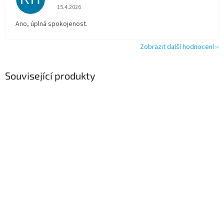
Hodnocení obchodu je 5 z 5 hvězdiček.
15.4.2026
Ano, úplná spokojenost.
Zobrazit další hodnocení
Související produkty