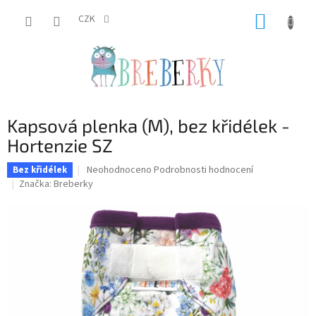
Přejít
NÁKUP
na
CZK
obsah
KOŠÍK
Kapsová plenka (M), bez křidélek -
Hortenzie SZ
Průměrné
Neohodnoceno
Podrobnosti hodnocení
Bez křidélek
hodnocení
Značka:
Breberky
produktu
je
0,0
z
5
hvězdiček.