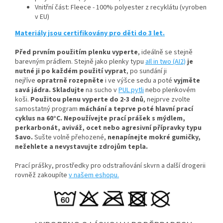
Vnitřní část: Fleece - 100% polyester z recyklátu (vyroben
v EU)
Materiály jsou certifikovány pro děti do 3 let.
Před prvním použitím plenku vyperte
, ideálně se stejně
barevným prádlem
. Stejně jako plenky typu
aIl in two (AI2)
je
nutné ji po každém použití vyprat
, po sundání ji
nejříve
opratrně rozepněte
i ve výšce sedu a poté
vyjměte
savá jádra.
Skladujte
na sucho v
PUL pytli
nebo plenkovém
koši.
Použitou plenu vyperte do 2-3 dnů
, nejprve zvolte
samostatný program
máchání a teprve poté hlavní prací
cyklus na 60°C.
Nepoužívejte prací prášek s mýdlem,
perkarbonát, aviváž, ocet nebo agresivní přípravky typu
Savo.
Sušte volně přehozené,
nenapínejte mokré gumičky,
n
ežehlete a nevystavujte zdrojům tepla.
Prací prášky, prostředky pro odstraňování skvrn a další drogerii
rovněž zakoupíte
v našem eshopu.