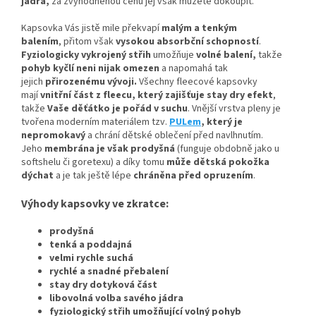
jádra,
za zvýhodněnou cenu jej však můžete dokoupit.
Kapsovka Vás jistě mile překvapí
malým a tenkým
balením
, přitom však
vysokou absorbční schopností
.
Fyziologicky vykrojený střih
umožňuje
volné balení,
takže
pohyb kyčlí neni nijak omezen
a napomahá tak
jejich
přirozenému vývoji
.
Všechny fleecové kapsovky
mají
vnitřní část z fleecu, který zajišťuje stay dry efekt
,
takže
Vaše děťátko je pořád v suchu
. Vnější vrstva pleny je
tvořena moderním materiálem tzv.
PULem
, který je
nepromokavý
a chrání dětské oblečení před navlhnutím.
Jeho
membrána je však prodyšná
(funguje obdobně jako u
softshelu či goretexu) a díky tomu
může dětská pokožka
dýchat
a je tak ještě lépe
chráněna před opruzením
.
Výhody kapsovky ve zkratce:
prodyšná
tenká a poddajná
velmi rychle suchá
rychlé a snadné přebalení
stay dry dotyková část
libovolná volba savého jádra
fyziologický střih umožňující volný pohyb