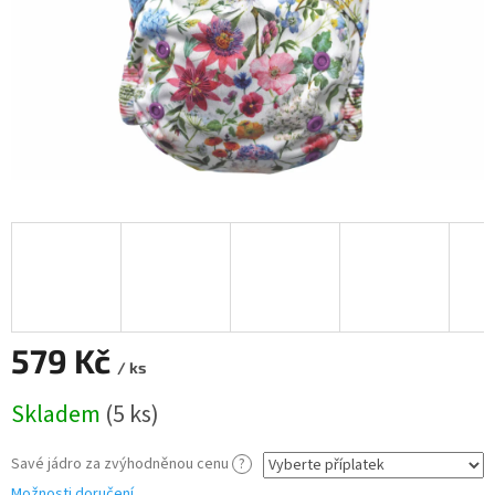
579 Kč
/ ks
Měrná
Skladem
(5 ks)
cena:
Savé jádro za zvýhodněnou cenu
?
Možnosti doručení