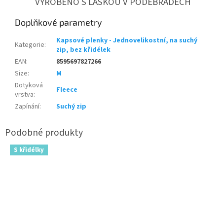
VYROBENO S LÁSKOU V PODĚBRADECH
Doplňkové parametry
Kapsové plenky - Jednovelikostní, na suchý
Kategorie
:
zip, bez křidélek
EAN
:
8595697827266
Size
:
M
Dotyková
Fleece
vrstva
:
Zapínání
:
Suchý zip
S křidélky