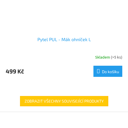
Pytel PUL - Mák ohníček L
Skladem
(>5 ks)
499 Kč
Do košíku
ZOBRAZIT VŠECHNY SOUVISEJÍCÍ PRODUKTY
Z
á
p