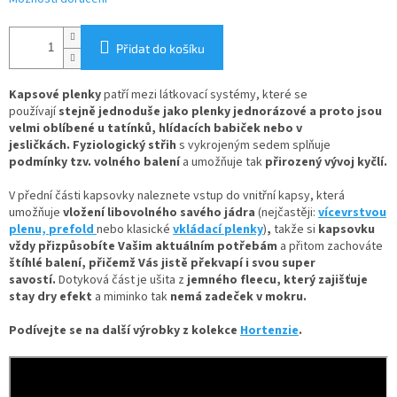
Přidat do košíku
Kapsové plenky
patří mezi látkovací systémy, které se
používají
stejně jednoduše jako plenky jednorázové
a proto jsou
velmi oblíbené u tatínků, hlídacích babiček nebo v
jesličkách. Fyziologický střih
s vykrojeným sedem splňuje
podmínky tzv. volného balení
a umožňuje tak
přirozený vývoj kyčlí.
V
přední části kapsovky naleznete
vstup do vnitřní kapsy, která
umožňuje
vložení
libovolného savého jádra
(nejčastěji:
vícevrstvou
plenu,
prefold
nebo klasické
vkládací plenky
)
,
takže si
kapsovku
vždy přizpůsobíte Vašim aktuálním potřebám
a přitom zachováte
štíhlé balení, přičemž Vás jistě překvapí i svou super
savostí.
Dotyková část je ušita z
jemného fleecu
, který zajišťuje
stay dry efekt
a miminko tak
nemá zadeček v mokru.
Podívejte se na další výrobky z kolekce
Hortenzie
.