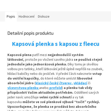
Popis
Hodnocení
Diskuze
Detailní popis produktu
Kapsová plenka s kapsou z fleecu
Kapsová plena
patří mezi
nejjednodušší systém
látkování,
protože po vložení savého jádra
se používá stejně
jednoduše jako jednorázová plenka.
Díky tomu je skvělou
volbou pro tatínky, kteří látkování ještě úplně nepřišli na zoubek,
hlídací babičky nebo do jesliček. V přední části naleznete
vstup
do vnitřní kapsičky
,
do které můžete umístit
libovolné
absorbční
jádro
(
klasický český čtverec,
vkládací
či
vícevrstvou plenku
anebo
prefold
)
a plenku tak vždy
přizpůsobit Vašim aktuálním potřebám.
Oddělení savých
jader navíc umožňuje
velmi rychlé schnutí
a vy tak
kapsovku
můžete ve své plenkové výbavě “točit” rychleji.
Upozorňujeme, že plenka se prodává bez absorbčního