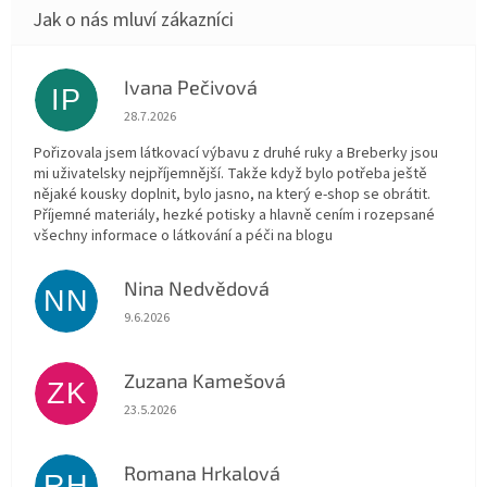
Ivana Pečivová
IP
Hodnocení obchodu je 5 z 5 hvězdiček.
28.7.2026
Pořizovala jsem látkovací výbavu z druhé ruky a Breberky jsou
mi uživatelsky nejpříjemnější. Takže když bylo potřeba ještě
nějaké kousky doplnit, bylo jasno, na který e-shop se obrátit.
Příjemné materiály, hezké potisky a hlavně cením i rozepsané
všechny informace o látkování a péči na blogu
Nina Nedvědová
NN
Hodnocení obchodu je 5 z 5 hvězdiček.
9.6.2026
Zuzana Kamešová
ZK
Hodnocení obchodu je 5 z 5 hvězdiček.
23.5.2026
Romana Hrkalová
RH