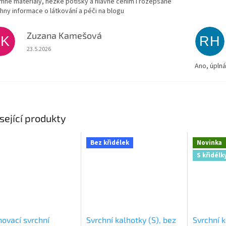
emné materiály, hezké potisky a hlavně cením i rozepsané
hny informace o látkování a péči na blogu
Zuzana Kamešová
ZK
RH
Hodnocení obchodu je 5 z 5 hvězdiček.
23.5.2026
Ano, úpln
sející produkty
Bez křidélek
Novinka
S křidélk
ovací svrchní
Svrchní kalhotky (S), bez
Svrchní k