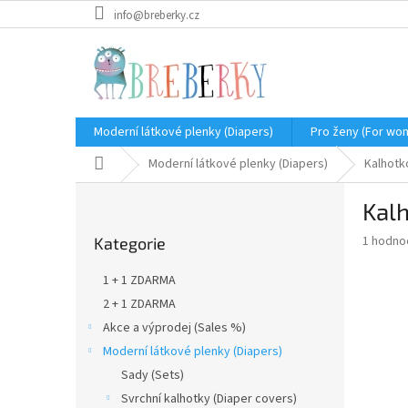
Přejít
info@breberky.cz
na
obsah
Moderní látkové plenky (Diapers)
Pro ženy (For wo
Domů
Moderní látkové plenky (Diapers)
Kalhotk
P
Kalh
o
Přeskočit
s
Průměr
1 hodno
Kategorie
kategorie
t
hodnoce
r
produkt
1 + 1 ZDARMA
a
je
2 + 1 ZDARMA
5,0
n
z
Akce a výprodej (Sales %)
n
5
í
Moderní látkové plenky (Diapers)
hvězdič
p
Sady (Sets)
a
Svrchní kalhotky (Diaper covers)