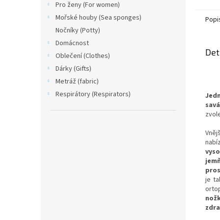
Pro ženy (For women)
Mořské houby (Sea sponges)
Popi
Nočníky (Potty)
Domácnost
Det
Oblečení (Clothes)
Dárky (Gifts)
Metráž (fabric)
Respirátory (Respirators)
Jedn
savá
zvol
Vněj
nabí
vys
jemň
pros
je t
orto
nož
zdra