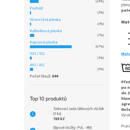
(14%)
plen
Prefold
pat
(2%)
Vícevrstvá plenka
Mate
(2%)
Kalhotková plenka
(7%)
Kapsová plenka
(67%)
SiO / SI2
Mate
(3%)
AIO / AI2
(5%)
Počet hlasů:
644
Před
po n
do 2
Top 10 produktů
hlav
agre
Testovací sada látkových vložek
Neže
(5 ks)
Výr
769 Kč
Prac
Slipové vložky: PUL - MIX