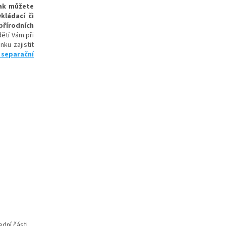
šak můžete
vkládací či
přírodních
dětí Vám při
ku zajistit
 separační
ední části