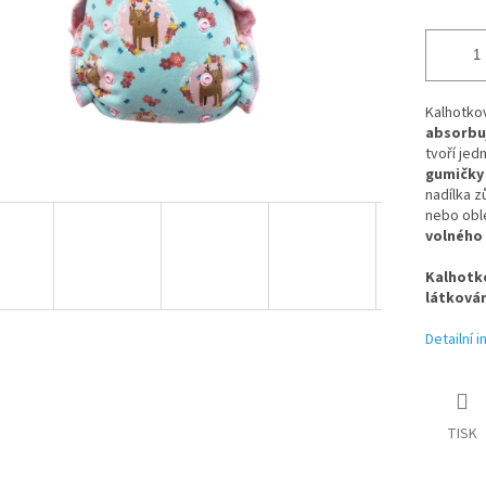
Kalhotkov
absorbuj
tvoří jed
gumičky 
nadílka z
nebo obl
volného 
Kalhotko
látkován
Detailní 
TISK