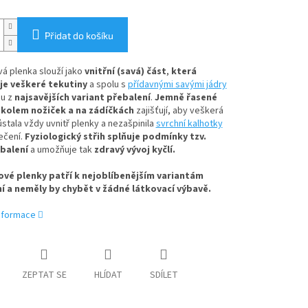
Přidat do košíku
á plenka slouží jako
vnitřní (savá) část
,
která
e veškeré tekutiny
a spolu s
přídavnými savými jádry
nu z
najsavějších variant přebalení
.
Jemně řasené
kolem nožiček a na zádíčkách
zajišťují, aby veškerá
ůstala vždy uvnitř plenky a nezašpinila
svrchní kalhotky
ečení.
Fyziologický střih splňuje podmínky tzv.
balení
a umožňuje tak
zdravý vývoj kyčlí.
vé plenky patří k nejoblíbenějším variantám
í a neměly by chybět v žádné látkovací výbavě.
informace
ZEPTAT SE
HLÍDAT
SDÍLET