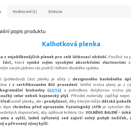
s
Hodnocení (1)
Diskuze
ailní popis produktu
Kalhotková plenka
a z nejoblíbenějších plenek pro celé látkovací období.
Používá se 
 část,
která
vyniká svými vysokými absorbčními vlastnostmi
a 
eným savým jádrem vás podrží i během dlouhého spánku.
ší (pohledová) část plenky je ušita z
designového bavlněného úp
zíme
i v certifikovaném BIO provedení
. Vnitřní vrstva pleny je z ce
okogramážní biobavlny (
GOTS
)
a p
ohodlnou
dotykovou vrstvu ple
oučký velur neboli kojenecký plyš
.
Přírodní materiály zajišťují neje
tředí
uvnitř plenky, ale i
prodyšnost
, díky kterým
může
dětská pokožk
ak lépe
chráněna před opruzením
.
Fyziologický střih
je vytvořen dle
pedických doporučení, aby splňoval kritéria tzv.
VOLNÉHO BALENÍ
=
úzká
kam
a a vyšší, ladně vyřiznutý sed zajistí volný pohy
b nožiček, 
vý a přirozený vývoj kyčlí.