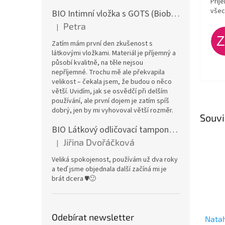
Příj
všec
BIO Intimní vložka s GOTS (Biobavlněný úplet) - Malované pivoňky v hořčicové
Petra
|
Hodnocení produktu je 5 z 5 hvězdiček.
Zatím mám první den zkušenost s
látkovými vložkami. Materiál je příjemný a
působí kvalitně, na těle nejsou
nepříjemné. Trochu mě ale překvapila
velikost – čekala jsem, že budou o něco
větší. Uvidím, jak se osvědčí při delším
používání, ale první dojem je zatím spíš
dobrý, jen by mi vyhovoval větší rozměr.
Souvi
BIO Látkový odličovací tamponek: Barevné bambusovo-biobavlněné froté
Jiřina Dvořáčková
|
Hodnocení produktu je 5 z 5 hvězdiček.
Veliká spokojenost, používám už dva roky
a teď jsme objednala další začíná mi je
brát dcera ♥️🙂
Odebírat newsletter
Natah