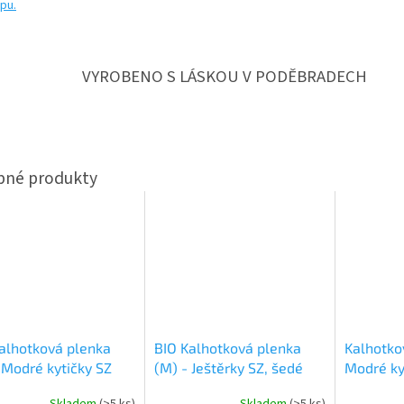
pu.
VYROBENO S LÁSKOU V PODĚBRADECH
alhotková plenka
BIO Kalhotková plenka
Kalhotko
 Modré kytičky SZ
(M) - Ještěrky SZ, šedé
Modré ky
patentky
modrý ve