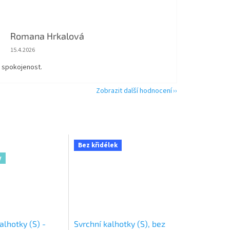
Romana Hrkalová
Hodnocení obchodu je 5 z 5 hvězdiček.
15.4.2026
á spokojenost.
Zobrazit další hodnocení
Bez křidélek
y
alhotky (S) -
Svrchní kalhotky (S), bez