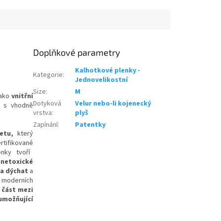
Doplňkové parametry
Kalhotkové plenky -
Kategorie
:
Jednovelikostní
Size
:
M
jako
vnitřní
Dotyková
Velur nebo-li kojenecký
s vhodně
vrstva
:
plyš
Zapínání
:
Patentky
letu,
který
rtifikované
nky tvoří
n
netoxické
a dýchat
a
 moderních
 část mezi
umožňující