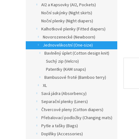
n
AI2 a Kapsovky (AI2, Pockets)
e
Noční sukýnky (Night skirts)
l
Noční plenky (Night diapers)
Kalhotkové plenky (Fitted diapers)
Novorozenecké (Newboorn)
Jednovelikostní (One-size)
Bavlněný úplet (Cotton design knit)
Suchý zip (Velcro)
Patentky (KAM snaps)
Bambusové froté (Bamboo terry)
XL
Savá jádra (Absorbency)
Separační plenky (Liners)
Čtvercové pleny (Cotton diapers)
Přebalovací podložky (Changing mats)
Pytle a tašky (Bags)
Doplňky (Accessories)