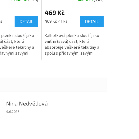
Skladem
(3 ks)
Skladem
(3 ks)
469 Kč
Měrná
ks
DETAIL
469 Kč / 1 ks
DETAIL
cena:
 plenka slouží jako
Kalhotková plenka slouží jako
á) část, která
vnitřní (savá) část, která
veškeré tekutiny a
absorbuje veškeré tekutiny a
ídavnými savými
spolu s přídavnými savými
 jednu z najsavějších
jádry tvoří jednu z najsavějších
ebalení. Jemně
variant přebalení. Jemně
řasené...
Nina Nedvědová
Hodnocení obchodu je 5 z 5 hvězdiček.
9.6.2026