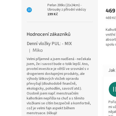
Perlan 200ks (21x24cm) -
Ubrousky z přírodní viskózy
469
199 Kč
Měrná
469 Kč 
cena:
Kalhot
Hodnocení zákazníků
vnitřní
absorb
Denní vložky PUL: - MIX
spolu 
jádry 
Miko
|
Hodnocení produktu je 5 z 5 hvězdiček.
varian
Velmi příjemné a jsem nadšená - nečekala
řasené.
jsem, že i savost bude o tolik lepší. Ano,
prvotní investice je větší ve srovnání s v
drogeriemi dostupnými produkty, ale
výhody látkových vložek opravdu
převyšují (dlouhodobě finančně,
ekologicky, pohodlím, savostí atd.).
Osobně jsem např. menstruačním
kalhotkám nepřišla na chuť a s těmito
Poři
vložkami se cítím bezpečně a komfortně,
mi u
což je velmi fajn aspekt během
něja
menstruace. Děkuji!