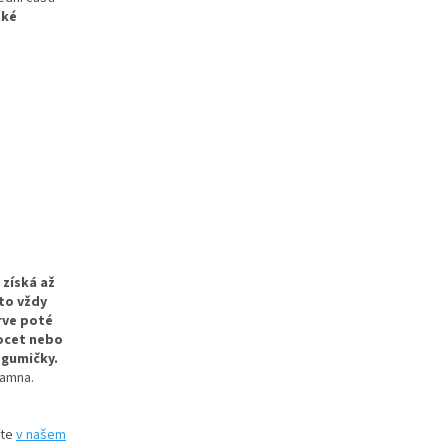
aké
 získá až
to vždy
rve poté
 ocet nebo
 gumičky.
kamna.
íte
v našem