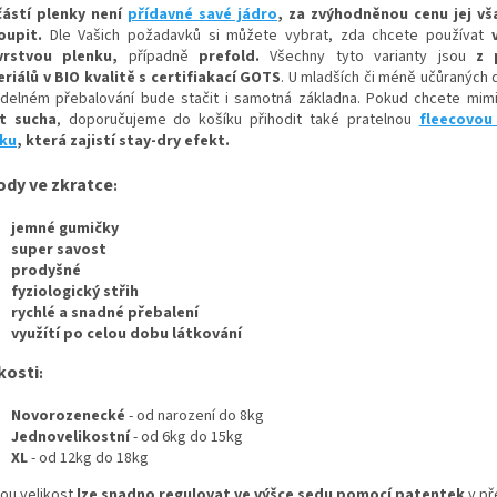
ástí plenky není
přídavné savé jádro
, za zvýhodněnou cenu jej v
oupit.
Dle Vašich požadavků si můžete vybrat, zda chcete používat
evrstvou plenku,
případně
prefold
.
Všechny tyto varianty jsou
z 
riálů v BIO kvalitě s certifiakací GOTS
. U mladších či méně učůraných 
idelném přebalování bude stačit i samotná základna. Pokud chcete mimin
t sucha
, doporučujeme do košíku přihodit také pratelnou
fleecovou
ku
, která zajistí stay-dry efekt.
ody ve zkratce
:
jemné gumičky
super savost
prodyšné
fyziologický střih
rychlé a snadné přebalení
využítí po celou dobu látkování
kosti
:
Novorozenecké
- od narození do 8kg
Jednovelikostní
- od 6kg do 15kg
XL
- od 12kg do 18kg
ou velikost
lze snadno regulovat ve výšce sedu pomocí patentek
v př