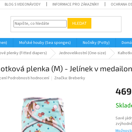
BLOG S VIDEONÁVODY
INFORMACE PRO ZÁKAZNÍKY
OCHRANA OS
HLEDAT
men)
Mořské houby (Sea sponges)
Nočníky (Potty)
Domá
ové plenky (Fitted diapers)
Jednovelikostní (One-size)
Kalhotko
otková plenka (M) - Jelínek v medailon
né
cení
Podrobnosti hodnocení
Značka:
Breberky
ní
469
u
Měrná
Skla
cena:
ek.
Savé jádr
zvýhodn
Možnosti