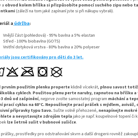
y a
obvod kolem bříška si přizpůsobíte pomocí suchého zipu nebo t
entkami
(záleží na tom jaké zapínaní jste si při nákupu vybrali).
riál a
údržba
:
Vnější část (pohledová) - 95% bavlna a 5% elastan
Střed - 100% biobavlna (GOTS)
Vnitřní dotyková vrstva - 80% bavlna a 20% polyeser
riály jsou certifikovány pro děti do 3 let.
 prvním použitím plenku properte
klidně vícekrát,
plnou savost totiž
ěkolika cyklech
.
Použitou plenu perte naruby, zapnutou na bříšku a 
-3 dnů od zašpinění
, nejprve zvolte samostatný program
máchání a tep
ní prací cyklus na 60°C.
Nepoužívejte prací prášek s mýdlem, aviváž,
sivní přípravky typu Savo.
Sušte volně přehozené,
nenapínejte mokré
hlete a nevystavujte zdrojům tepla
jako je např. koupelnové topení či 
obek
lze šetrně sušit v bubnové sušičce
.
í prášky, prostředky pro odstraňování skvrn a další drogerii rovněž zakoup