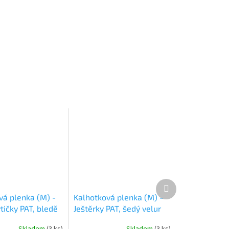
Další
produkt
vá plenka (M) -
Kalhotková plenka (M) -
tičky PAT, bledě
Ještěrky PAT, šedý velur
lur