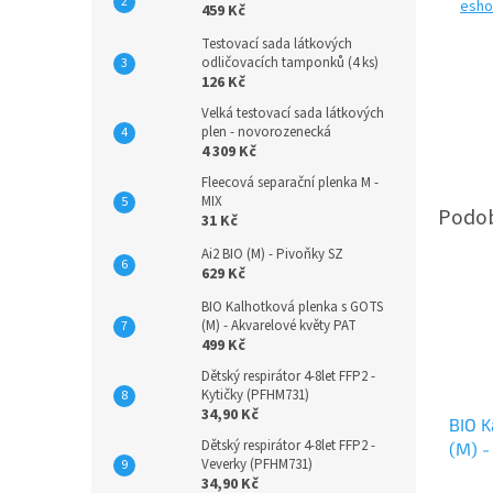
esho
459 Kč
Testovací sada látkových
odličovacích tamponků (4 ks)
126 Kč
Velká testovací sada látkových
plen - novorozenecká
4 309 Kč
Fleecová separační plenka M -
MIX
31 Kč
Ai2 BIO (M) - Pivoňky SZ
629 Kč
BIO Kalhotková plenka s GOTS
(M) - Akvarelové květy PAT
499 Kč
Dětský respirátor 4-8let FFP2 -
Kytičky (PFHM731)
34,90 Kč
BIO K
Dětský respirátor 4-8let FFP2 -
(M) -
Veverky (PFHM731)
34,90 Kč