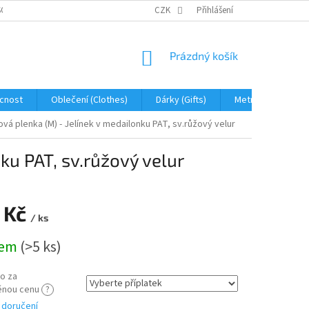
OBNÍCH ÚDAJŮ
JAK NA REKLAMACI A VRÁCENÍ ZBOŽÍ
CZK
Přihlášení
PROHLÁŠENÍ 
NÁKUPNÍ
Prázdný košík
KOŠÍK
cnost
Oblečení (Clothes)
Dárky (Gifts)
Metráž (fabric)
vá plenka (M) - Jelínek v medailonku PAT, sv.růžový velur
ku PAT, sv.růžový velur
 Kč
/ ks
dem
(>5 ks)
o za
ěnou cenu
?
 doručení