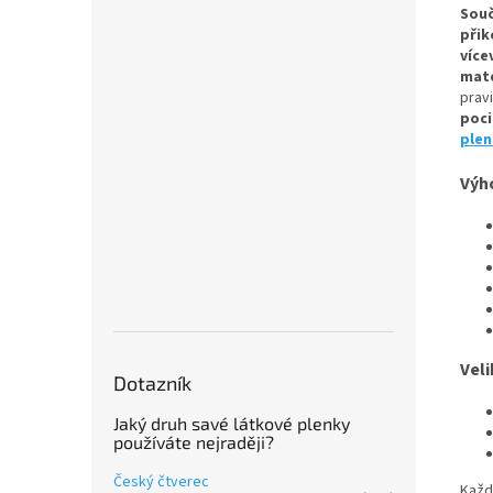
Souč
přik
víc
mate
prav
poci
plen
Výh
Veli
Dotazník
Jaký druh savé látkové plenky
používáte nejraději?
Český čtverec
Každ