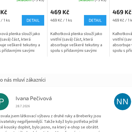
Skladem
(>5 ks)
Skladem
(>5 ks)
 Kč
469 Kč
469 Kč
Měrná
Měrná
/ 1 ks
DETAIL
469 Kč / 1 ks
DETAIL
469 Kč / 1 
cena:
cena:
ková plenka slouží jako
Kalhotková plenka slouží jako
Kalhotková
 (savá) část, která
vnitřní (savá) část, která
vnitřní (sav
uje veškeré tekutiny a
absorbuje veškeré tekutiny a
absorbuje 
s přídavnými savými
spolu s přídavnými savými
spolu s př
tvoří jednu z najsavějších
jádry tvoří jednu z najsavějších
jádry tvoří
t přebalení. Jemně
variant přebalení. Jemně
variant př
..
řasené...
řasené...
Ivana Pečivová
IP
NN
Hodnocení obchodu je 5 z 5 hvězdiček.
28.7.2026
zovala jsem látkovací výbavu z druhé ruky a Breberky jsou
živatelsky nejpříjemnější. Takže když bylo potřeba ještě
ké kousky doplnit, bylo jasno, na který e-shop se obrátit.