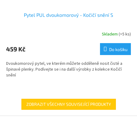
Pytel PUL dvoukomorový - Kočičí snění S
Skladem
(>5 ks)
459 Kč
Do košíku
Dvoukomorový pytel, ve kterém můžete odděleně nosit čisté a
špinavé plenky. Podívejte se i na další výrobky z kolekce Kočičí
snění
ZOBRAZIT VŠECHNY SOUVISEJÍCÍ PRODUKTY
Z
á
p