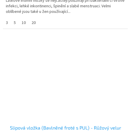
Látkové intimní vložky se nejčastěji používají při bakteriální či virové
5
infekci, lehké inkontinenci, špinění a slabé menstruaci. Velmi
hvězdiček.
oblíbené jsou také u žen používající...
3
5
10
20
Slipová vložka (Bavlněné froté s PUL) - Růžový velur