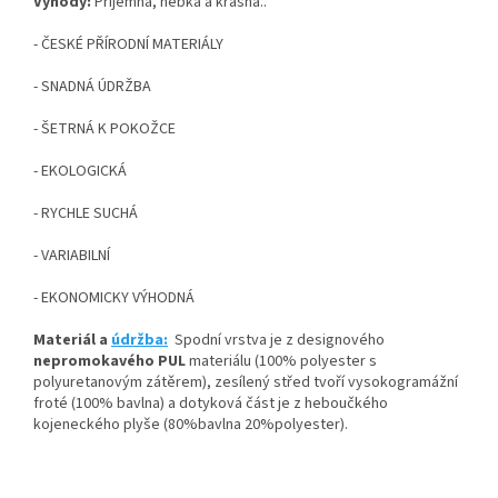
Výhody:
Příjemná, hebká a krásná..
- ČESKÉ PŘÍRODNÍ MATERIÁLY
- SNADNÁ ÚDRŽBA
- ŠETRNÁ K POKOŽCE
- EKOLOGICKÁ
- RYCHLE SUCHÁ
- VARIABILNÍ
- EKONOMICKY VÝHODNÁ
Materiál a
údržba:
Spodní vrstva je z designového
nepromokavého PUL
materiálu (100% polyester s
polyuretanovým zátěrem), zesílený střed tvoří vysokogramážní
froté (100% bavlna) a dotyková část je z heboučkého
kojeneckého plyše (80%bavlna 20%polyester).