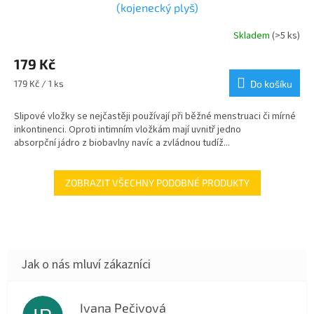
(kojenecký plyš)
Skladem
(>5 ks)
179 Kč
Měrná
179 Kč / 1 ks
Do košíku
cena:
Slipové vložky se nejčastěji používají při běžné menstruaci či mírné
inkontinenci. Oproti intimním vložkám mají uvnitř jedno
absorpční jádro z biobavlny navíc a zvládnou tudíž...
ZOBRAZIT VŠECHNY PODOBNÉ PRODUKTY
Ivana Pečivová