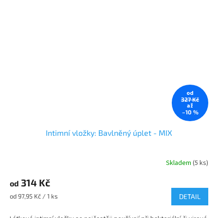
od
327 Kč
až
–10 %
Intimní vložky: Bavlněný úplet - MIX
Skladem
(5 ks)
Průměrné
hodnocení
314 Kč
produktu
od
je
Měrná
od 97,95 Kč / 1 ks
DETAIL
4,8
cena:
z