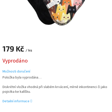
179 Kč
/ ks
Měrná
Vyprodáno
cena:
Možnosti doručení
Položka byla vyprodána…
Diskrétní vložka vhodná při slabém krvácení, mírné inkontinenci či jako
pojistka ke kalíšku.
Detailní informace