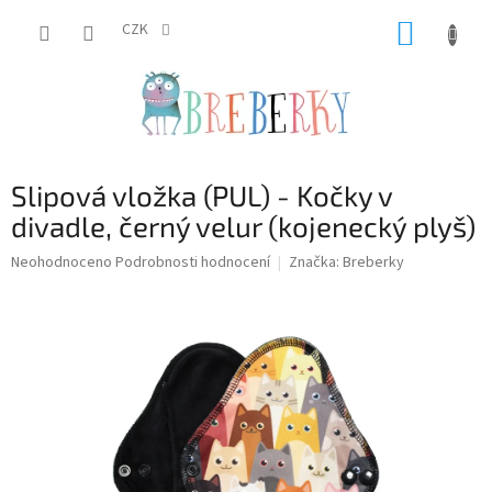
Přejít
NÁKUP
na
CZK
obsah
KOŠÍK
Slipová vložka (PUL) - Kočky v
divadle, černý velur (kojenecký plyš)
Průměrné
Neohodnoceno
Podrobnosti hodnocení
Značka:
Breberky
hodnocení
produktu
je
0,0
z
5
hvězdiček.