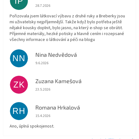
IP
Hodnocení obchodu je 5 z 5 hvězdiček.
28.7.2026
Pořizovala jsem látkovací výbavu z druhé ruky a Breberky jsou
mi uživatelsky nejpříjemnější. Takže když bylo potřeba ještě
nějaké kousky doplnit, bylo jasno, na který e-shop se obrátit.
Příjemné materiály, hezké potisky a hlavně cením i rozepsané
všechny informace o látkování a péči na blogu
Nina Nedvědová
NN
Hodnocení obchodu je 5 z 5 hvězdiček.
9.6.2026
Zuzana Kamešová
ZK
Hodnocení obchodu je 5 z 5 hvězdiček.
23.5.2026
Romana Hrkalová
RH
Hodnocení obchodu je 5 z 5 hvězdiček.
15.4.2026
Ano, úplná spokojenost.