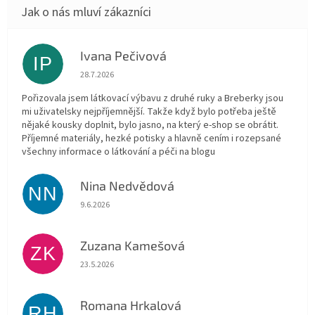
Ivana Pečivová
IP
Hodnocení obchodu je 5 z 5 hvězdiček.
28.7.2026
Pořizovala jsem látkovací výbavu z druhé ruky a Breberky jsou
mi uživatelsky nejpříjemnější. Takže když bylo potřeba ještě
nějaké kousky doplnit, bylo jasno, na který e-shop se obrátit.
Příjemné materiály, hezké potisky a hlavně cením i rozepsané
všechny informace o látkování a péči na blogu
Nina Nedvědová
NN
Hodnocení obchodu je 5 z 5 hvězdiček.
9.6.2026
Zuzana Kamešová
ZK
Hodnocení obchodu je 5 z 5 hvězdiček.
23.5.2026
Romana Hrkalová
RH