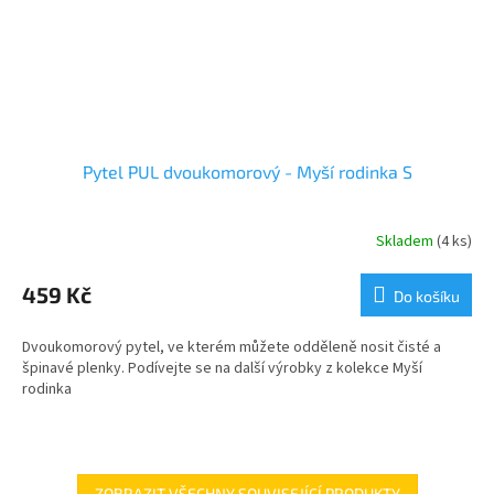
Pytel PUL dvoukomorový - Myší rodinka S
Skladem
(4 ks)
459 Kč
Do košíku
Dvoukomorový pytel, ve kterém můžete odděleně nosit čisté a
špinavé plenky. Podívejte se na další výrobky z kolekce Myší
rodinka
ZOBRAZIT VŠECHNY SOUVISEJÍCÍ PRODUKTY