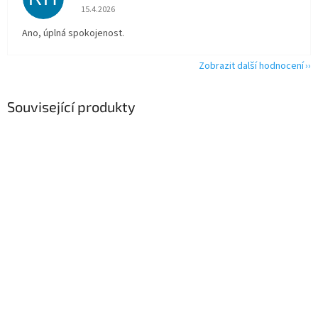
Hodnocení obchodu je 5 z 5 hvězdiček.
15.4.2026
Ano, úplná spokojenost.
Zobrazit další hodnocení
Související produkty