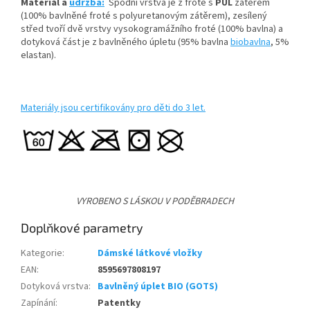
Materiál a
údržba:
Spodní vrstva je z froté s
PUL
zátěrem
(100% bavlněné froté s polyuretanovým zátěrem), zesílený
střed tvoří dvě vrstvy vysokogramážního froté (100% bavlna) a
dotyková část je z bavlněného úpletu (95% bavlna
biobavlna
, 5%
elastan).
Materiály jsou certifikovány pro děti do 3 let.
VYROBENO S LÁSKOU V PODĚBRADECH
Doplňkové parametry
Kategorie
:
Dámské látkové vložky
EAN
:
8595697808197
Dotyková vrstva
:
Bavlněný úplet BIO (GOTS)
Zapínání
:
Patentky