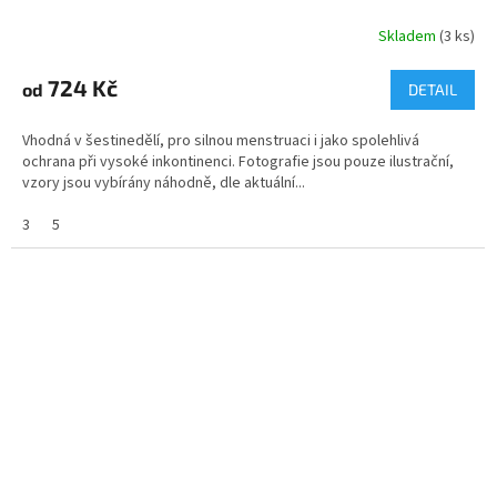
Skladem
(3 ks)
724 Kč
od
DETAIL
Vhodná v šestinedělí, pro silnou menstruaci i jako spolehlivá
ochrana při vysoké inkontinenci. Fotografie jsou pouze ilustrační,
vzory jsou vybírány náhodně, dle aktuální...
3
5