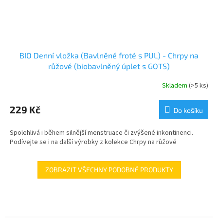
BIO Denní vložka (Bavlněné froté s PUL) - Chrpy na
růžové (biobavlněný úplet s GOTS)
Skladem
(>5 ks)
229 Kč
Do košíku
Spolehlivá i během silnější menstruace či zvýšené inkontinenci.
Podívejte se i na další výrobky z kolekce Chrpy na růžové
ZOBRAZIT VŠECHNY PODOBNÉ PRODUKTY