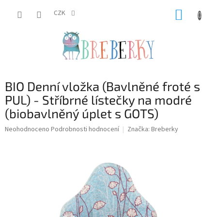
Přejít
NÁKUP
na
CZK
obsah
KOŠÍK
BIO Denní vložka (Bavlněné froté s
PUL) - Stříbrné lístečky na modré
(biobavlněný úplet s GOTS)
Průměrné
Neohodnoceno
Podrobnosti hodnocení
Značka:
Breberky
hodnocení
produktu
je
0,0
z
5
hvězdiček.