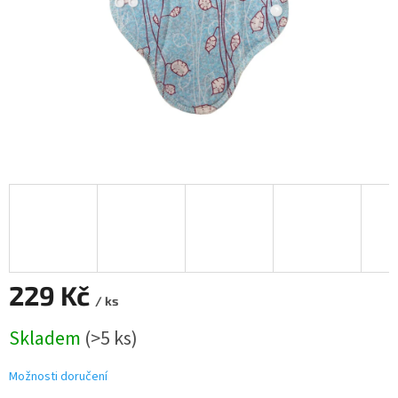
229 Kč
/ ks
Měrná
Skladem
(>5 ks)
cena:
Možnosti doručení