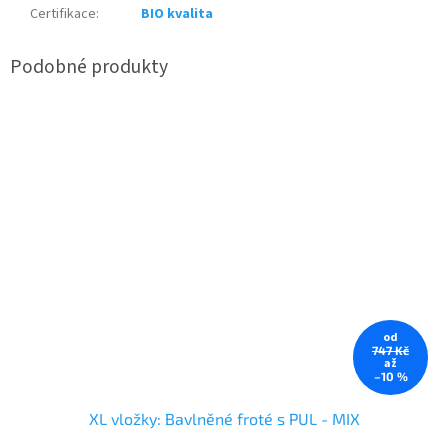
Certifikace
:
BIO kvalita
od
747 Kč
až
–10 %
XL vložky: Bavlněné froté s PUL - MIX