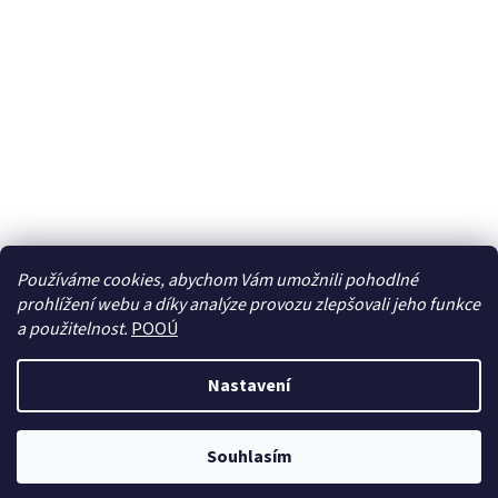
Používáme cookies, abychom Vám umožnili pohodlné
prohlížení webu a díky analýze provozu zlepšovali jeho funkce
Sledovat na Instagramu
a použitelnost.
POOÚ
Nastavení
Vytvořil Shoptet
Souhlasím
Copyright 2026
BREBERKY.cz
. Všechna práva vyhrazena.