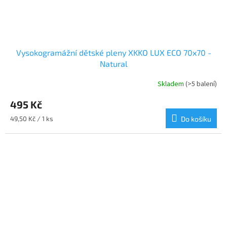
Vysokogramážní dětské pleny XKKO LUX ECO 70x70 -
Natural
Skladem
(>5 balení)
Průměrné
hodnocení
495 Kč
produktu
je
Měrná
49,50 Kč / 1 ks
Do košíku
5,0
cena:
z
5
hvězdiček.