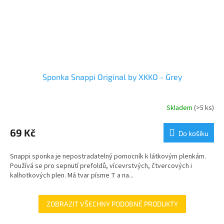
Sponka Snappi Original by XKKO - Grey
Skladem
(>5 ks)
69 Kč
Do košíku
Snappi sponka je nepostradatelný pomocník k látkovým plenkám.
Používá se pro sepnutí prefoldů, vícevrstvých, čtvercových i
kalhotkových plen. Má tvar písme T a na...
ZOBRAZIT VŠECHNY PODOBNÉ PRODUKTY