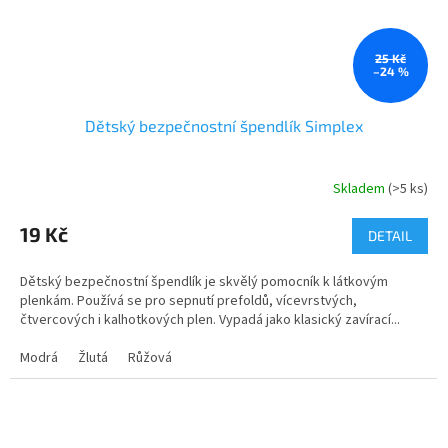
25 Kč
–24 %
Dětský bezpečnostní špendlík Simplex
Skladem
(>5 ks)
19 Kč
DETAIL
Dětský bezpečnostní špendlík je skvělý pomocník k látkovým
plenkám. Používá se pro sepnutí prefoldů, vícevrstvých,
čtvercových i kalhotkových plen. Vypadá jako klasický zavírací...
Modrá
Žlutá
Růžová