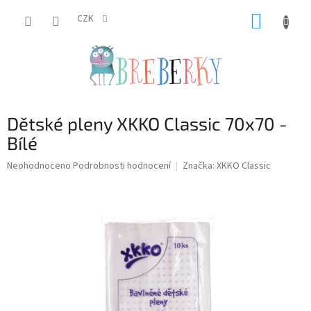
Přejít
NÁKUP
na
CZK
obsah
KOŠÍK
Dětské pleny XKKO Classic 70x70 -
Bílé
Průměrné
Neohodnoceno
Podrobnosti hodnocení
Značka:
XKKO Classic
hodnocení
produktu
je
0,0
z
5
hvězdiček.