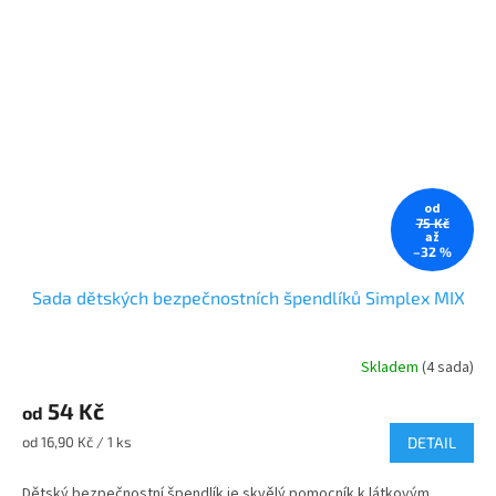
od
75 Kč
až
–32 %
Sada dětských bezpečnostních špendlíků Simplex MIX
Skladem
(4 sada)
54 Kč
od
Měrná
od 16,90 Kč / 1 ks
DETAIL
cena:
Dětský bezpečnostní špendlík je skvělý pomocník k látkovým