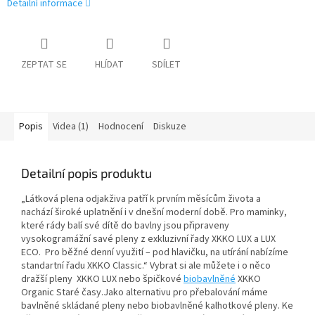
Detailní informace
ZEPTAT SE
HLÍDAT
SDÍLET
Popis
Videa (1)
Hodnocení
Diskuze
Detailní popis produktu
„Látková plena odjakživa patří k prvním měsícům života a
nachází široké uplatnění i v dnešní moderní době. Pro maminky,
které rády balí své dítě do bavlny jsou připraveny
vysokogramážní savé pleny z exkluzivní řady XKKO LUX a LUX
ECO. Pro běžné denní využití – pod hlavičku, na utírání nabízíme
standartní řadu XKKO Classic.“ Vybrat si ale můžete i o něco
dražší pleny XKKO LUX nebo špičkové
biobavlněné
XKKO
Organic Staré časy.Jako alternativu pro přebalování máme
bavlněné skládané pleny nebo biobavlněné kalhotkové pleny. Ke