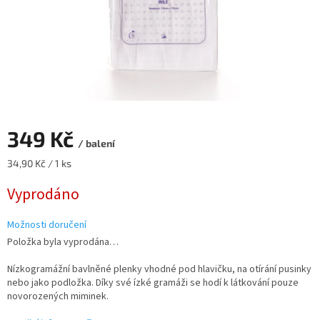
349 Kč
/ balení
Měrná
34,90 Kč / 1 ks
cena:
Vyprodáno
Možnosti doručení
Položka byla vyprodána…
Nízkogramážní bavlněné plenky vhodné pod hlavičku, na otírání pusinky
nebo jako podložka. Díky své ízké gramáži se hodí k látkování pouze
novorozených miminek.