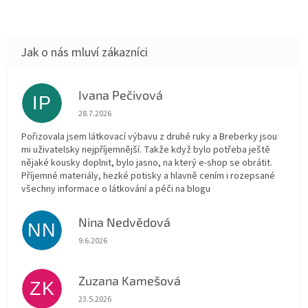
Ivana Pečivová
IP
Hodnocení obchodu je 5 z 5 hvězdiček.
28.7.2026
Pořizovala jsem látkovací výbavu z druhé ruky a Breberky jsou
mi uživatelsky nejpříjemnější. Takže když bylo potřeba ještě
nějaké kousky doplnit, bylo jasno, na který e-shop se obrátit.
Příjemné materiály, hezké potisky a hlavně cením i rozepsané
všechny informace o látkování a péči na blogu
Nina Nedvědová
NN
Hodnocení obchodu je 5 z 5 hvězdiček.
9.6.2026
Zuzana Kamešová
ZK
Hodnocení obchodu je 5 z 5 hvězdiček.
23.5.2026