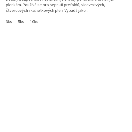
plenkám. Používá se pro sepnutí prefoldů, vícevrstvých,
čtvercových i kalhotkových plen. Vypadá jako...
3ks
5ks
10ks
Z
á
p
a
t
í