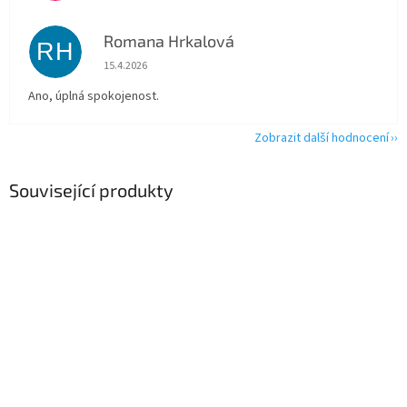
Romana Hrkalová
RH
Hodnocení obchodu je 5 z 5 hvězdiček.
15.4.2026
Ano, úplná spokojenost.
Zobrazit další hodnocení
Související produkty