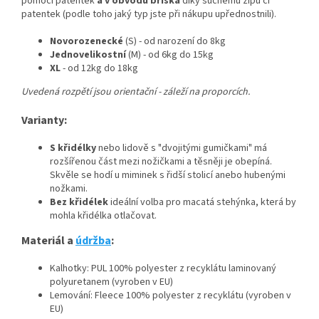
pomocí patentek
a v obvodu bříška
díky suchému zipu či
patentek (podle toho jaký typ jste při nákupu upřednostnili).
Novorozenecké
(S) - od narození do 8kg
Jednovelikostní
(M) - od 6kg do 15kg
XL
- od 12kg do 18kg
Uvedená rozpětí jsou orientační - záleží na proporcích.
Varianty:
S křidélky
nebo lidově s "dvojitými gumičkami" má
rozšířenou část mezi nožičkami a těsněji je obepíná.
Skvěle se hodí u miminek s řidší stolicí anebo hubenými
nožkami.
Bez křidélek
ideální volba pro macatá stehýnka, která by
mohla křidélka otlačovat.
Materiál a
údržba
:
Kalhotky: PUL 100% polyester z recyklátu laminovaný
polyuretanem (vyroben v EU)
Lemování: Fleece 100% polyester z recyklátu (vyroben v
EU)