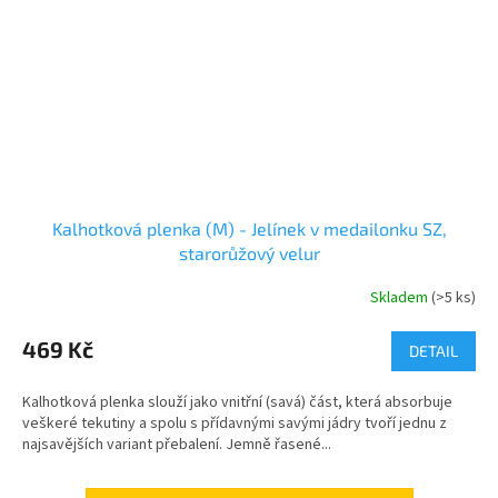
Kalhotková plenka (M) - Jelínek v medailonku SZ,
starorůžový velur
Skladem
(>5 ks)
469 Kč
DETAIL
Kalhotková plenka slouží jako vnitřní (savá) část, která absorbuje
veškeré tekutiny a spolu s přídavnými savými jádry tvoří jednu z
najsavějších variant přebalení. Jemně řasené...