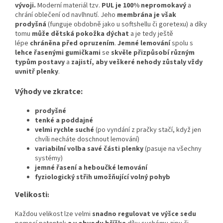
vývoji
.
Moderní materiál tzv.
PUL je 100% nepromokavý
a
chrání oblečení od navlhnutí. Jeho
membrána je však
prodyšná
(funguje obdobně jako u softshellu či goretexu) a díky
tomu
může dětská pokožka dýchat
a je tedy ještě
lépe
chráněna před opruzením
.
Jemné lemování
spolu s
lehce řasenými gumičkami
se
skvěle přizpůsobí různým
typům postavy
a
zajistí, aby veškeré nehody zůstaly vždy
uvnitř plenky
.
Výhody ve zkratce:
prodyšné
tenké a poddajné
velmi rychle suché
(po vyndání z pračky stačí, když jen
chvíli necháte doschnout lemování)
variabilní volba savé části plenky
(pasuje na všechny
systémy)
jemné řasení a heboučké lemování
fyziologický střih umožňující volný pohyb
Velikosti
:
Každou velikost lze velmi
snadno regulovat ve výšce sedu