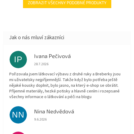
ZOBRAZIT VŠECHNY PODOBNÉ PRODUKTY
Ivana Pečivová
IP
Hodnocení obchodu je 5 z 5 hvězdiček.
28.7.2026
Pořizovala jsem látkovací výbavu z druhé ruky a Breberky jsou
mi uživatelsky nejpříjemnější. Takže když bylo potřeba ještě
nějaké kousky doplnit, bylo jasno, na který e-shop se obrátit.
Příjemné materiály, hezké potisky a hlavně cením i rozepsané
všechny informace o látkování a péči na blogu
Nina Nedvědová
NN
Hodnocení obchodu je 5 z 5 hvězdiček.
9.6.2026