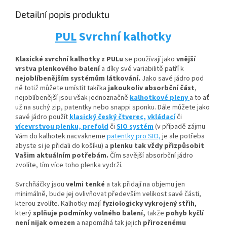
Detailní popis produktu
PUL
Svrchní kalhotky
Klasické svrchní kalhotky z PULu
se používají jako
vnější
vrstva plenkového balení
a díky své variabilitě patří k
nejoblíbenějším systémům látkování.
Jako savé jádro pod
ně totiž můžete umístit
takřka
jakoukoliv absorbční
část
,
nejoblíbenější jsou však jednoznačně
kalhotkové pleny
a to ať
už na suchý zip, patentky nebo snappi sponku. Dále můžete jako
savé jádro použít
klasický český čtverec,
vkládací
či
vícevrstvou plenku,
prefold
či
SIO systém
(v případě zájmu
Vám do kalhotek nacvakneme
patentky pro SIO,
je ale potřeba
abyste si je přidali do košíku) a
plenku tak vždy přizpůsobit
Vašim aktuálním potřebám.
Čím savější absorbční jádro
zvolíte, tím více toho plenka vydrží.
Svrchňáčky jsou
velmi tenké
a tak přidají na objemu jen
minimálně, bude jej ovlivňovat především velikost savé části,
kterou zvolíte. Kalhotky mají
fyziologicky vykrojený střih
,
který
splňuje podmínky volného balení,
takže
pohyb kyčlí
není nijak omezen
a napomáhá tak jejich
přirozenému