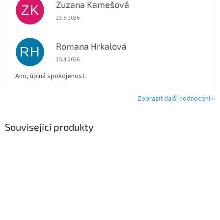
Zuzana Kamešová
ZK
Hodnocení obchodu je 5 z 5 hvězdiček.
23.5.2026
Romana Hrkalová
RH
Hodnocení obchodu je 5 z 5 hvězdiček.
15.4.2026
Ano, úplná spokojenost.
Zobrazit další hodnocení
Související produkty