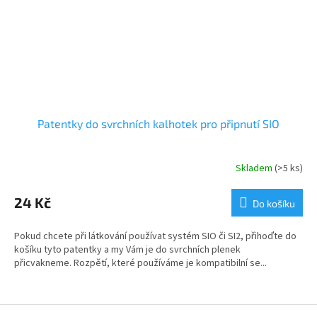
Patentky do svrchních kalhotek pro připnutí SIO
Skladem
(>5 ks)
24 Kč
Do košíku
Pokud chcete při látkování používat systém SIO či SI2, přihoďte do
košíku tyto patentky a my Vám je do svrchních plenek
přicvakneme. Rozpětí, které používáme je kompatibilní se...
Z