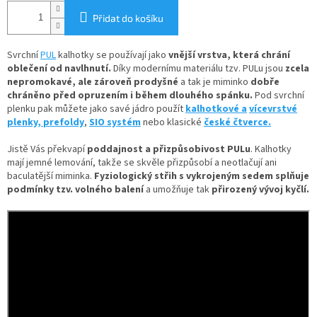
Přidat do košíku
Svrchní
PUL
kalhotky se používají jako
vnější vrstva, která chrání
oblečení od navlhnutí.
Díky
modernímu materiálu tzv. PULu jsou
zcela
nepromokavé, ale zároveň prodyšné
a tak je miminko
dobře
chráněno před opruzením i během dlouhého spánku.
Pod svrchní
plenku pak můžete jako savé jádro použít
kalhotkové a
vícevrstvé
plenky,
prefoldy
,
SIO systém
nebo klasické
české čtverce.
Jistě Vás překvapí
poddajnost a přizpůsobivost PULu
. Kalhotky
mají jemné lemování, takže se skvěle přizpůsobí a neotlačují ani
baculatější miminka.
Fyziologický střih s vykrojeným sedem splňuje
podmínky tzv. volného balení
a umožňuje tak
přirozený vývoj kyčlí.