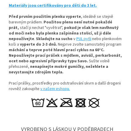
Materiály jsou certifikovány pro děti do 3 let.
Před prvním použitím plenku vyperte
, ideálně se stejně
barevným prádlem.
Použitou plenu není nutné pokaždé
prát,
stačí ji nechat "vyvětrat",
pokud je však lem navlhnutý
od moči nebo byla plenka zašpiněna stolicí, už ji dále
nepoužívejte
.
Skladujte na sucho
v
PUL pytli
nebo plenkovém
koši a
vyperte do 2-3 dnů.
Nejprve zvolte samostatný program
máchání a teprve poté hlavní prací cyklus na 60°C.
Nepoužívejte prací prášek s mýdlem, aviváž, perkarbonát,
ocet nebo agresivní přípravky typu Savo.
Sušte volně
přehozené,
nenapínejte mokré gumičky, n
ežehlete a
nevystavujte zdrojům tepla.
Prací prášky, prostředky pro odstraňování skvrn a další drogerii
rovněž zakoupíte
v našem eshopu.
VYROBENO S LÁSKOU V PODĚBRADECH