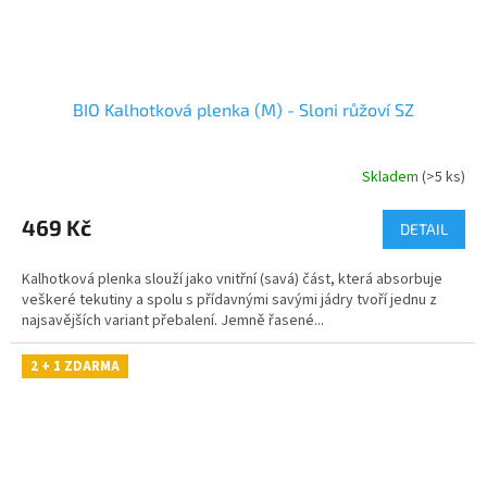
BIO Kalhotková plenka (M) - Sloni růžoví SZ
Skladem
(>5 ks)
469 Kč
DETAIL
Kalhotková plenka slouží jako vnitřní (savá) část, která absorbuje
veškeré tekutiny a spolu s přídavnými savými jádry tvoří jednu z
najsavějších variant přebalení. Jemně řasené...
2 + 1 ZDARMA