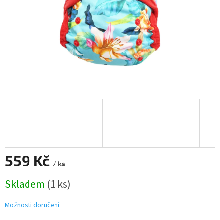
559 Kč
/ ks
Měrná
Skladem
(1 ks)
cena:
Možnosti doručení