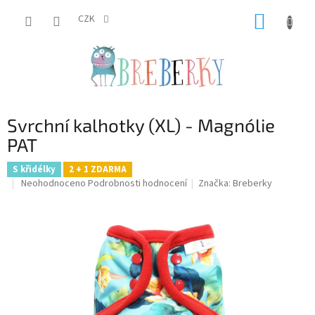
Přejít
NÁKUP
na
CZK
obsah
KOŠÍK
Svrchní kalhotky (XL) - Magnólie
PAT
S křidélky
2 + 1 ZDARMA
Průměrné
Neohodnoceno
Podrobnosti hodnocení
Značka:
Breberky
hodnocení
produktu
je
0,0
z
5
hvězdiček.