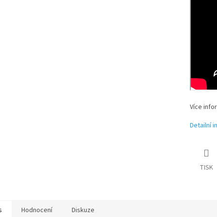
Více info
Detailní 
TISK
s
Hodnocení
Diskuze