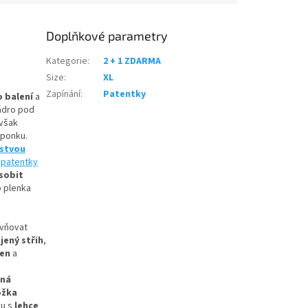
Doplňkové parametry
Kategorie
:
2 + 1 ZDARMA
Size
:
XL
Zapínání
:
Patentky
o balení
a
ádro pod
 však
sponku.
rstvou
e
patentky
sobit
o plenka
ivňovat
jený střih
,
zen
a
šná
ožka
u s
lehce