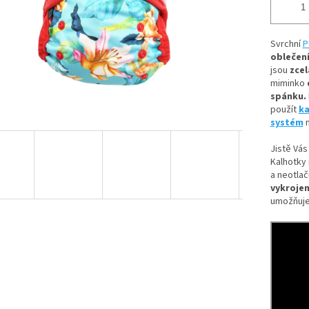
Svrchní
P
oblečení
jsou
zcel
miminko
spánku.
použít
ka
systém
n
Jistě Vás
Kalhotky 
a neotlač
vykrojen
umožňuje