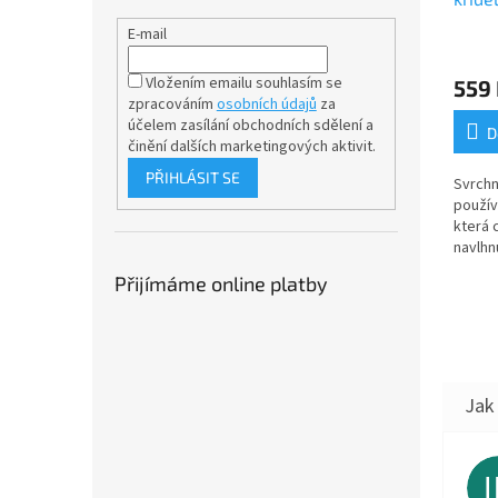
E-mail
Vložením emailu souhlasím se
559
zpracováním
osobních údajů
za
účelem
zasílání obchodních sdělení a
D
činění dalších marketingových aktivit.
PŘIHLÁSIT SE
Svrchn
používa
která 
navlhn
materi
Přijímáme online platby
neprom