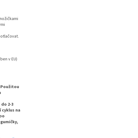
 nožičkami
ými
 otlačovat.
ben v EU)
Použitou
m
 do 2-3
 cyklus na
ebo
 gumičky,