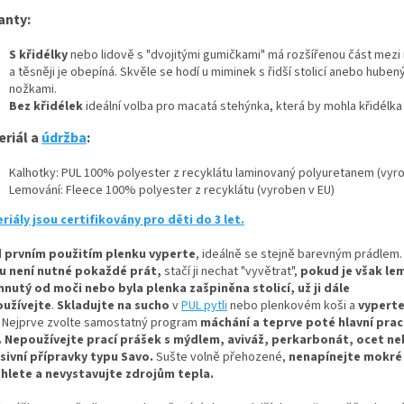
anty:
S křidélky
nebo lidově s "dvojitými gumičkami" má rozšířenou část mezi
a těsněji je obepíná. Skvěle se hodí u miminek s řidší stolicí anebo huben
nožkami.
Bez křidélek
ideální volba pro macatá stehýnka, která by mohla křidélka
eriál a
údržba
:
Kalhotky: PUL 100% polyester z recyklátu laminovaný polyuretanem (vyro
Lemování: Fleece 100% polyester z recyklátu (vyroben v EU)
riály jsou certifikovány pro děti do 3 let.
 prvním použitím plenku vyperte
, ideálně se stejně barevným prádlem.
u není nutné pokaždé prát,
stačí ji nechat "vyvětrat",
pokud je však le
hnutý od moči nebo byla plenka zašpiněna stolicí, už ji dále
užívejte
.
Skladujte na sucho
v
PUL pytli
nebo plenkovém koši a
vyperte
Nejprve zvolte samostatný program
máchání a teprve poté hlavní prací
.
Nepoužívejte prací prášek s mýdlem, aviváž, perkarbonát, ocet n
sivní přípravky typu Savo.
Sušte volně přehozené,
nenapínejte mokré
hlete a nevystavujte zdrojům tepla.