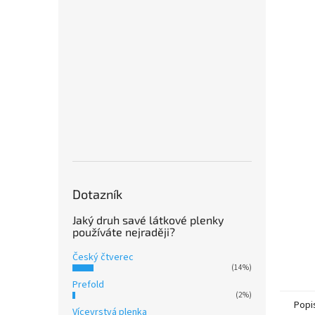
Dotazník
Jaký druh savé látkové plenky
používáte nejraději?
Český čtverec
(14%)
Prefold
(2%)
Popi
Vícevrstvá plenka