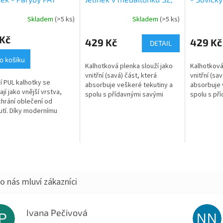
fialkový velur
Skladem
(>5 ks)
Skladem
(>5 ks)
 Kč
429 Kč
429 Kč
DETAIL
o košíku
Kalhotková plenka slouží jako
Kalhotková
vnitřní (savá) část, která
vnitřní (sav
í PUL kalhotky se
absorbuje veškeré tekutiny a
absorbuje 
jí jako vnější vrstva,
spolu s přídavnými savými
spolu s př
chrání oblečení od
jádry tvoří jednu z najsavějších
jádry tvoří
utí. Díky modernímu
variant přebalení. Jemně
variant př
álu tzv. PULu jsou zcela
řasené...
řasené...
okavé, ale zároveň...
Ivana Pečivová
IP
NN