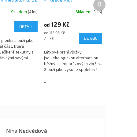
Další
produkt
Skladem
(4 ks)
Skladem
(3 ks)
Průměrné
hodnocení
129 Kč
produktu
od
DETAIL
je
Měrná
od 115,95 Kč
5,0
cena:
/ 1 ks
DETAIL
 plenka slouží jako
z
á) část, která
5
veškeré tekutiny a
Látkové prsní vložky
hvězdiček.
ídavnými savými
jsou ekologickou alternativou
 jednu z najsavějších
běžných jednorázových vložek.
ebalení. Jemně
Slouží jako vysoce spolehlivá
ochrana při úniku mateřského
mléka, protože díky savému
1
jádru z...
Nina Nedvědová