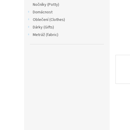
n
Nočníky (Potty)
e
Domácnost
l
Oblečení (Clothes)
Dárky (Gifts)
Metráž (fabric)