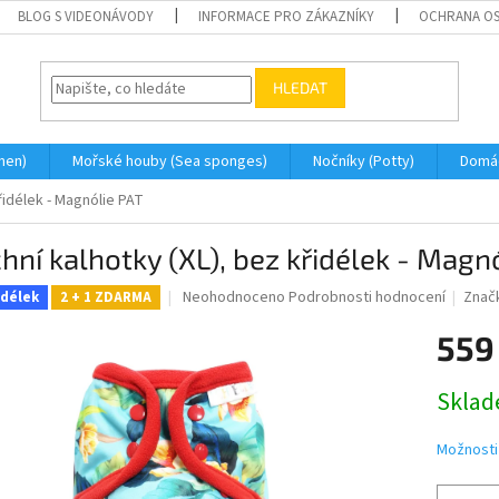
BLOG S VIDEONÁVODY
INFORMACE PRO ZÁKAZNÍKY
OCHRANA OS
HLEDAT
men)
Mořské houby (Sea sponges)
Nočníky (Potty)
Domá
řidélek - Magnólie PAT
hní kalhotky (XL), bez křidélek - Magn
Průměrné
Neohodnoceno
Podrobnosti hodnocení
Znač
idélek
2 + 1 ZDARMA
hodnocení
produktu
559
je
0,0
Měrná
Skla
z
cena:
5
hvězdiček.
Možnosti