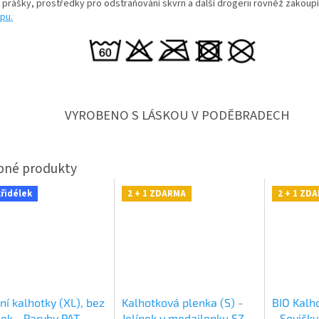
í prášky, prostředky pro odstraňování skvrn a další drogerii rovněž zakoup
pu.
VYROBENO S LÁSKOU V PODĚBRADECH
křidélek
2 + 1 ZDARMA
2 + 1 ZD
ní kalhotky (XL), bez
Kalhotková plenka (S) -
BIO Kalh
lek - Paryby PAT
Jelínek v medailonku SZ,
- Sovičk