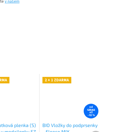
íte
v našem
ARMA
2 + 1 ZDARMA
od
129 Kč
až
–10 %
otková plenka (S)
BIO Vložky do podprsenky
y v medailonku SZ
- Fleece MIX