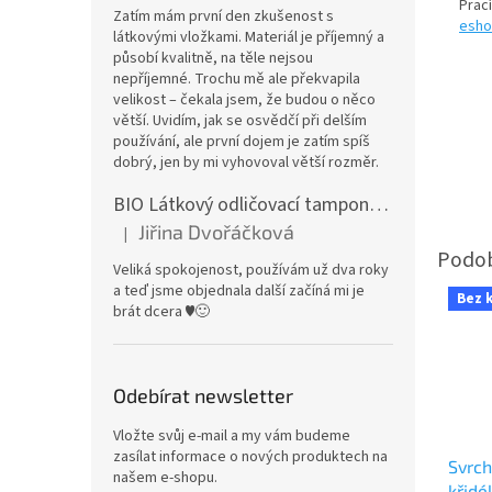
Prac
Zatím mám první den zkušenost s
esho
látkovými vložkami. Materiál je příjemný a
působí kvalitně, na těle nejsou
nepříjemné. Trochu mě ale překvapila
velikost – čekala jsem, že budou o něco
větší. Uvidím, jak se osvědčí při delším
používání, ale první dojem je zatím spíš
dobrý, jen by mi vyhovoval větší rozměr.
BIO Látkový odličovací tamponek: Barevné bambusovo-biobavlněné froté
Jiřina Dvořáčková
|
Hodnocení produktu je 5 z 5 hvězdiček.
Veliká spokojenost, používám už dva roky
a teď jsme objednala další začíná mi je
Bez 
brát dcera ♥️🙂
Odebírat newsletter
Vložte svůj e-mail a my vám budeme
zasílat informace o nových produktech na
Svrch
našem e-shopu.
křidé