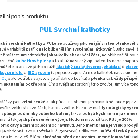
ailní popis produktu
PUL
Svrchní kalhotky
ické svrchní kalhotky z PULu
se používají jako
vnější vrstva plenkovéh
své variabilitě patří k
nejoblíbenějším systémům látkování.
Jako savé j
otiž můžete umístit
takřka
jakoukoliv absorbční
část
, nejoblíbenější jsou
označně
kalhotkové pleny
a to ať už na suchý zip, patentky nebo snappi 
 můžete jako savé jádro použít
klasický český čtverec,
vkládací
či
vícev
nku,
prefold
či
SIO systém
(v případě zájmu Vám do kalhotek nacvaknem
SIO,
je ale potřeba abyste si je přidali do košíku) a
plenku tak vždy přizpů
m aktuálním potřebám.
Čím savější absorbční jádro zvolíte, tím více toh
í.
hňáčky jsou
velmi tenké
a tak přidají na objemu jen minimálně, bude jej ovl
vším velikost savé části, kterou zvolíte. Kalhotky mají
fyziologicky vykro
ý
splňuje podmínky volného balení,
takže
pohyb kyčlí není nijak ome
máhá tak jejich
přirozenému vývoji
.
Moderní materiál tzv.
PUL je 100%
romokavý
a chrání oblečení od navlhnutí. Jeho
membrána je však prody
guje obdobně jako u softshellu či goretexu) a díky tomu
může dětská pok
hat
a je tedy ještě lépe
chráněna před opruzením
.
Jemné lemování
spol