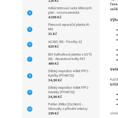
126 Kč
řase
Velká testovací sada látkových
vešk
plen - novorozenecká
4 309 Kč
Výh
Fleecová separační plenka M -
MIX
31 Kč
Ai2 BIO (M) - Pivoňky SZ
629 Kč
BIO Kalhotková plenka s GOTS
(M) - Akvarelové květy PAT
499 Kč
Veli
Dětský respirátor 4-8let FFP2 -
Kytičky (PFHM731)
Každ
34,90 Kč
bříš
Dětský respirátor 4-8let FFP2 -
Veverky (PFHM731)
34,90 Kč
Perlan 200ks (21x24cm) -
Ubrousky z přírodní viskózy
Uvede
199 Kč