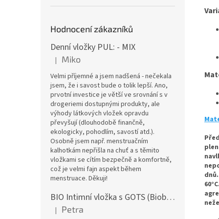
Vari
Hodnocení zákazníků
Denní vložky PUL: - MIX
Miko
|
Hodnocení produktu je 5 z 5 hvězdiček.
Mat
Velmi příjemné a jsem nadšená - nečekala
jsem, že i savost bude o tolik lepší. Ano,
prvotní investice je větší ve srovnání s v
drogeriemi dostupnými produkty, ale
výhody látkových vložek opravdu
Mate
převyšují (dlouhodobě finančně,
ekologicky, pohodlím, savostí atd.).
Před
Osobně jsem např. menstruačním
plen
kalhotkám nepřišla na chuť a s těmito
navl
vložkami se cítím bezpečně a komfortně,
nepo
což je velmi fajn aspekt během
dnů.
menstruace. Děkuji!
60°C
agre
BIO Intimní vložka s GOTS (Biobavlněný úplet) - Malované pivoňky v hořčicové
n
eže
Petra
|
Hodnocení produktu je 5 z 5 hvězdiček.