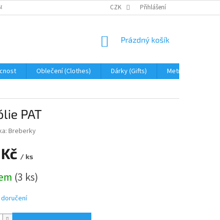
OBNÍCH ÚDAJŮ
JAK NA REKLAMACI A VRÁCENÍ ZBOŽÍ
CZK
Přihlášení
PROHLÁŠENÍ 
NÁKUPNÍ
Prázdný košík
KOŠÍK
cnost
Oblečení (Clothes)
Dárky (Gifts)
Metráž (fabric)
ólie PAT
ka:
Breberky
 Kč
/ ks
dem
(3 ks)
 doručení