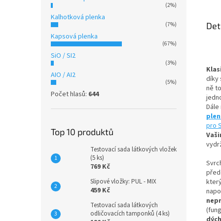
(2%)
Kalhotková plenka
Det
(7%)
Kapsová plenka
(67%)
SiO / SI2
(3%)
Klas
AIO / AI2
díky 
(5%)
ně t
Počet hlasů:
644
jedn
Dále
ple
pro 
Top 10 produktů
Vaši
vydrž
Testovací sada látkových vložek
(5 ks)
Svrc
769 Kč
přede
Slipové vložky: PUL - MIX
kter
459 Kč
napo
nep
Testovací sada látkových
(fun
odličovacích tamponků (4 ks)
dýc