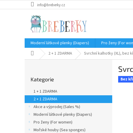
Přejít
info@breberky.cz
na
obsah
Moderní látkové plenky (Diapers)
Pro ženy (For wo
Domů
2 + 1 ZDARMA
Svrchní kalhotky (XL), bez k
P
Svrc
o
Přeskočit
s
Kategorie
kategorie
Bez kř
t
r
1 + 1 ZDARMA
a
2 + 1 ZDARMA
n
Akce a výprodej (Sales %)
n
í
Moderní látkové plenky (Diapers)
p
Pro ženy (For women)
a
Mořské houby (Sea sponges)