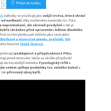
Přidat do košíku
UL
kalhotky se používají jako
vnější vrstva, která chrání
 od navlhnutí.
Díky
modernímu materiálu tzv. PULu
a nepromokavé, ale zároveň prodyšné
a tak je
dobře chráněno před opruzením i během dlouhého
Pod svrchní plenku pak můžete jako savé jádro
lhotkové a
vícevrstvé plenky,
prefoldy
,
SIO
ebo klasické
české čtverce.
 překvapí
poddajnost a přizpůsobivost PULu
.
mají jemné lemování, takže se skvěle přizpůsobí
ují ani baculatější miminka.
Fyziologický střih s
ým sedem splňuje podmínky tzv. volného balení
a
 tak
přirozený vývoj kyčlí.