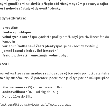
nými gumičkami
se
skvěle přizpůsobí různým typům postavy
a
zajist
eré nehody zůstaly vždy uvnitř plenky
.
ody ve zkratce:
prodyšné
tenké a poddajné
velmi rychle suché
(po vyndání z pračky stačí, když jen chvíli necháte 
lemování)
variabilní volba savé části plenky
(pasuje na všechny systémy)
jemné řasení a heboučké lemování
fyziologický střih umožňující volný pohyb
kosti
:
ou velikost lze velmi
snadno regulovat ve výšce sedu
pomocí patentek
a
ka
díky suchému zipu či patentek (podle toho jaký typ jste při nákupu upředn
Novorozenecké
(S) - od narození do 8kg
Jednovelikostní
(M) - od 6kg do 15kg
XL
- od 12kg do 18kg
ná rozpětí jsou orientační - záleží na proporcích.