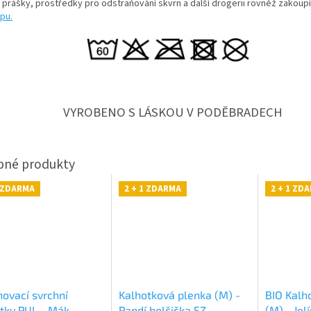
í prášky, prostředky pro odstraňování skvrn a další drogerii rovněž zakoup
pu.
VYROBENO S LÁSKOU V PODĚBRADECH
1 ZDARMA
2 + 1 ZDARMA
2 + 1 ZD
ovací svrchní
Kalhotková plenka (M) -
BIO Kalh
tky PUL - Mák
Pandí holčička SZ,
(M) - Jel