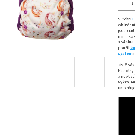
Svrchní
P
oblečení
jsou
zcel
miminko
spánku.
použít
ka
systém
n
Jistě Vás
Kalhotky 
a neotlač
vykrojen
umožňuje