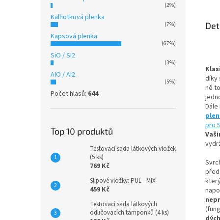
(2%)
Kalhotková plenka
Det
(7%)
Kapsová plenka
(67%)
SiO / SI2
(3%)
Klas
AIO / AI2
díky 
(5%)
ně t
Počet hlasů:
644
jedn
Dále
ple
pro 
Top 10 produktů
Vaši
vydrž
Testovací sada látkových vložek
(5 ks)
Svrc
769 Kč
přede
Slipové vložky: PUL - MIX
kter
459 Kč
napo
nep
Testovací sada látkových
(fun
odličovacích tamponků (4 ks)
dýc