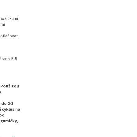
 nožičkami
ými
 otlačovat.
ben v EU)
Použitou
m
 do 2-3
 cyklus na
ebo
 gumičky,