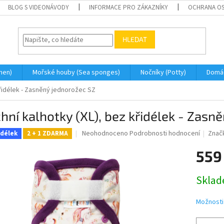
BLOG S VIDEONÁVODY
INFORMACE PRO ZÁKAZNÍKY
OCHRANA OS
HLEDAT
men)
Mořské houby (Sea sponges)
Nočníky (Potty)
Domá
křidélek - Zasněný jednorožec SZ
hní kalhotky (XL), bez křidélek - Zasn
Průměrné
Neohodnoceno
Podrobnosti hodnocení
Znač
idélek
2 + 1 ZDARMA
hodnocení
produktu
559
je
0,0
Měrná
Skla
z
cena:
5
hvězdiček.
Možnosti