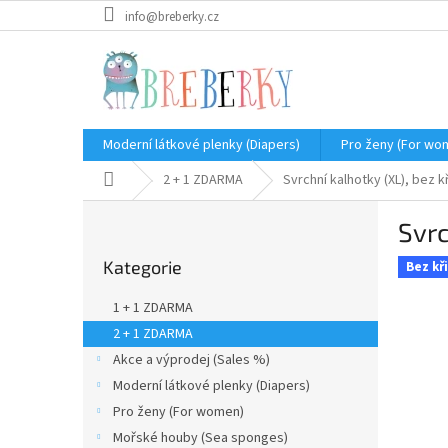
Přejít
info@breberky.cz
na
obsah
Moderní látkové plenky (Diapers)
Pro ženy (For wo
Domů
2 + 1 ZDARMA
Svrchní kalhotky (XL), bez 
P
Svrc
o
Přeskočit
s
Kategorie
kategorie
Bez kř
t
r
1 + 1 ZDARMA
a
2 + 1 ZDARMA
n
Akce a výprodej (Sales %)
n
í
Moderní látkové plenky (Diapers)
p
Pro ženy (For women)
a
Mořské houby (Sea sponges)