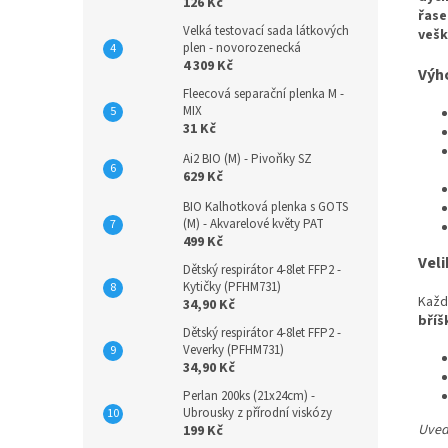
126 Kč
řase
Velká testovací sada látkových
vešk
plen - novorozenecká
4 309 Kč
Výh
Fleecová separační plenka M -
MIX
31 Kč
Ai2 BIO (M) - Pivoňky SZ
629 Kč
BIO Kalhotková plenka s GOTS
(M) - Akvarelové květy PAT
499 Kč
Veli
Dětský respirátor 4-8let FFP2 -
Kytičky (PFHM731)
Každ
34,90 Kč
bříš
Dětský respirátor 4-8let FFP2 -
Veverky (PFHM731)
34,90 Kč
Perlan 200ks (21x24cm) -
Ubrousky z přírodní viskózy
Uvede
199 Kč