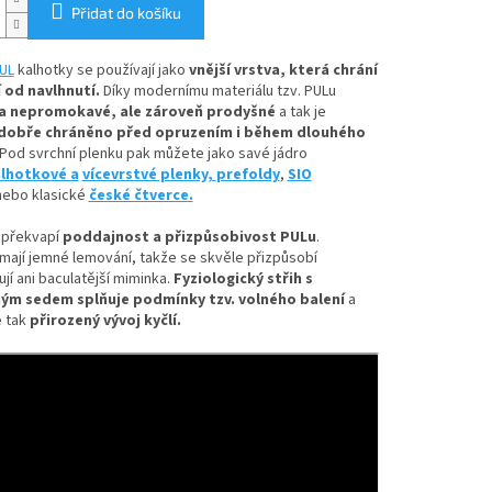
Přidat do košíku
UL
kalhotky se používají jako
vnější vrstva, která chrání
 od navlhnutí.
Díky
modernímu materiálu tzv. PULu
a nepromokavé, ale zároveň prodyšné
a tak je
dobře chráněno před opruzením i během dlouhého
Pod svrchní plenku pak můžete jako savé jádro
lhotkové a
vícevrstvé plenky,
prefoldy
,
SIO
ebo klasické
české čtverce.
 překvapí
poddajnost a přizpůsobivost PULu
.
mají jemné lemování, takže se skvěle přizpůsobí
ují ani baculatější miminka.
Fyziologický střih s
ým sedem splňuje podmínky tzv. volného balení
a
 tak
přirozený vývoj kyčlí.