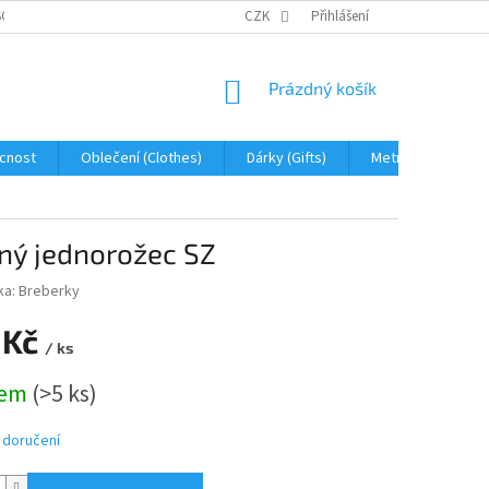
OBNÍCH ÚDAJŮ
JAK NA REKLAMACI A VRÁCENÍ ZBOŽÍ
CZK
Přihlášení
PROHLÁŠENÍ 
NÁKUPNÍ
Prázdný košík
KOŠÍK
cnost
Oblečení (Clothes)
Dárky (Gifts)
Metráž (fabric)
ěný jednorožec SZ
ka:
Breberky
 Kč
/ ks
dem
(>5 ks)
 doručení