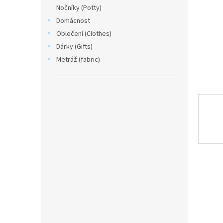
n
Nočníky (Potty)
e
Domácnost
l
Oblečení (Clothes)
Dárky (Gifts)
Metráž (fabric)