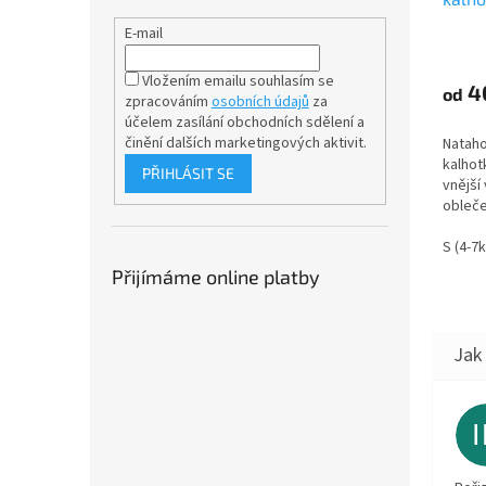
ohníč
E-mail
Vložením emailu souhlasím se
4
od
zpracováním
osobních údajů
za
účelem
zasílání obchodních sdělení a
činění dalších marketingových aktivit.
Nataho
kalhot
PŘIHLÁSIT SE
vnější 
obleče
zašpin
materi
S (4-7
jsou n
Přijímáme online platby