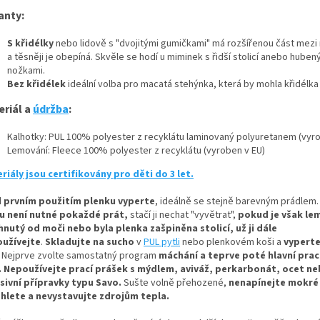
anty:
S křidélky
nebo lidově s "dvojitými gumičkami" má rozšířenou část mezi
a těsněji je obepíná. Skvěle se hodí u miminek s řidší stolicí anebo huben
nožkami.
Bez křidélek
ideální volba pro macatá stehýnka, která by mohla křidélka
eriál a
údržba
:
Kalhotky: PUL 100% polyester z recyklátu laminovaný polyuretanem (vyro
Lemování: Fleece 100% polyester z recyklátu (vyroben v EU)
riály jsou certifikovány pro děti do 3 let.
 prvním použitím plenku vyperte
, ideálně se stejně barevným prádlem.
u není nutné pokaždé prát,
stačí ji nechat "vyvětrat",
pokud je však le
hnutý od moči nebo byla plenka zašpiněna stolicí, už ji dále
užívejte
.
Skladujte na sucho
v
PUL pytli
nebo plenkovém koši a
vyperte
Nejprve zvolte samostatný program
máchání a teprve poté hlavní prací
.
Nepoužívejte prací prášek s mýdlem, aviváž, perkarbonát, ocet n
sivní přípravky typu Savo.
Sušte volně přehozené,
nenapínejte mokré
hlete a nevystavujte zdrojům tepla.