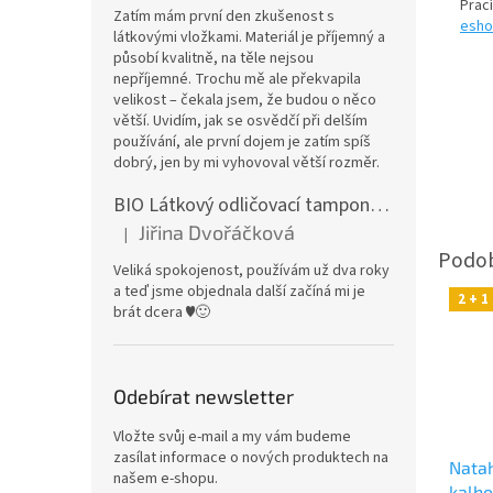
Prac
Zatím mám první den zkušenost s
esho
látkovými vložkami. Materiál je příjemný a
působí kvalitně, na těle nejsou
nepříjemné. Trochu mě ale překvapila
velikost – čekala jsem, že budou o něco
větší. Uvidím, jak se osvědčí při delším
používání, ale první dojem je zatím spíš
dobrý, jen by mi vyhovoval větší rozměr.
BIO Látkový odličovací tamponek: Barevné bambusovo-biobavlněné froté
Jiřina Dvořáčková
|
Hodnocení produktu je 5 z 5 hvězdiček.
Veliká spokojenost, používám už dva roky
a teď jsme objednala další začíná mi je
2 + 
brát dcera ♥️🙂
Odebírat newsletter
Vložte svůj e-mail a my vám budeme
zasílat informace o nových produktech na
Natah
našem e-shopu.
kalho