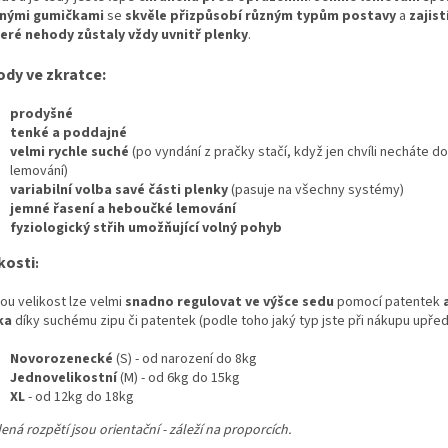
nými gumičkami
se
skvěle přizpůsobí různým typům postavy
a
zajist
eré nehody zůstaly vždy uvnitř plenky
.
ody ve zkratce:
prodyšné
tenké a poddajné
velmi rychle suché
(po vyndání z pračky stačí, když jen chvíli necháte 
lemování)
variabilní volba savé části plenky
(pasuje na všechny systémy)
jemné řasení a heboučké lemování
fyziologický střih umožňující volný pohyb
kosti
:
ou velikost lze velmi
snadno regulovat ve výšce sedu
pomocí patentek
a
ka
díky suchému zipu či patentek (podle toho jaký typ jste při nákupu upředn
Novorozenecké
(S) - od narození do 8kg
Jednovelikostní
(M) - od 6kg do 15kg
XL
- od 12kg do 18kg
ná rozpětí jsou orientační - záleží na proporcích.