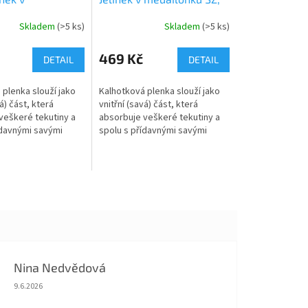
ku SZ, sv.růžové
starorůžový velur
Skladem
(>5 ks)
Skladem
(>5 ks)
469 Kč
DETAIL
DETAIL
 plenka slouží jako
Kalhotková plenka slouží jako
á) část, která
vnitřní (savá) část, která
veškeré tekutiny a
absorbuje veškeré tekutiny a
ídavnými savými
spolu s přídavnými savými
 jednu z najsavějších
jádry tvoří jednu z najsavějších
ebalení. Jemně
variant přebalení. Jemně
řasené...
Nina Nedvědová
Hodnocení obchodu je 5 z 5 hvězdiček.
9.6.2026