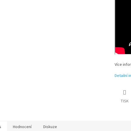
Více info
Detailní 
TISK
s
Hodnocení
Diskuze