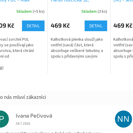
ek
sv.modrý velur
medailon
Skladem
(>5 ks)
Skladem
(3 ks)
patentky
09 Kč
469 Kč
469 Kč
DETAIL
DETAIL
vací svrchní PUL
Kalhotková plenka slouží jako
Kalhotková
ky se používají jako
vnitřní (savá) část, která
vnitřní (sav
vrstva, která chrání
absorbuje veškeré tekutiny a
absorbuje 
ní od
spolu s přídavnými savými
spolu s př
ění. Díky modernímu
jádry tvoří jednu z najsavějších
jádry tvoří
álu tzv. PULu
kg)
variant přebalení. Jemně
variant př
epromokavé, ale...
řasené...
řasené...
Ivana Pečivová
IP
NN
Hodnocení obchodu je 5 z 5 hvězdiček.
28.7.2026