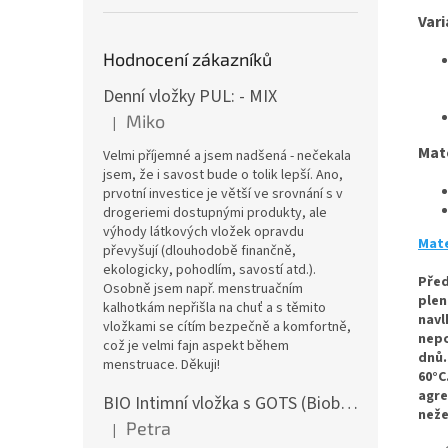
Vari
Hodnocení zákazníků
Denní vložky PUL: - MIX
Miko
|
Hodnocení produktu je 5 z 5 hvězdiček.
Mat
Velmi příjemné a jsem nadšená - nečekala
jsem, že i savost bude o tolik lepší. Ano,
prvotní investice je větší ve srovnání s v
drogeriemi dostupnými produkty, ale
výhody látkových vložek opravdu
Mate
převyšují (dlouhodobě finančně,
ekologicky, pohodlím, savostí atd.).
Před
Osobně jsem např. menstruačním
plen
kalhotkám nepřišla na chuť a s těmito
navl
vložkami se cítím bezpečně a komfortně,
nepo
což je velmi fajn aspekt během
dnů.
menstruace. Děkuji!
60°C
agre
BIO Intimní vložka s GOTS (Biobavlněný úplet) - Malované pivoňky v hořčicové
n
eže
Petra
|
Hodnocení produktu je 5 z 5 hvězdiček.