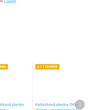
íte
v našem
ARMA
2 + 1 ZDARMA
Další
otková plenka
Kalhotková plenka (M) -
produkt
ínek v
Jelínek v medailonku SZ,