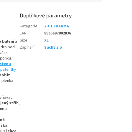
Doplňkové parametry
Kategorie
:
2 + 1 ZDARMA
EAN
:
8595697802836
Size
:
XL
o balení
a
ádro pod
Zapínání
:
Suchý zip
 však
sponku.
rstvou
e
patentky
sobit
o plenka
ivňovat
jený střih
,
zen
a
šná
ožka
u s
lehce