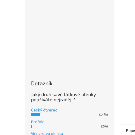
Dotazník
Jaký druh savé látkové plenky
používáte nejraději?
Český čtverec
(14%)
Prefold
(2%)
Popi
Vícevrstvá plenka