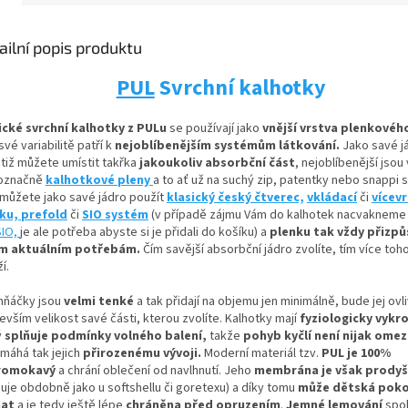
ailní popis produktu
PUL
Svrchní kalhotky
ické svrchní kalhotky z PULu
se používají jako
vnější vrstva plenkovéh
své variabilitě patří k
nejoblíbenějším systémům látkování.
Jako savé j
otiž můžete umístit
takřka
jakoukoliv absorbční
část
, nejoblíbenější jsou
označně
kalhotkové pleny
a to ať už na suchý zip, patentky nebo snappi 
 můžete jako savé jádro použít
klasický český čtverec,
vkládací
či
vícev
nku,
prefold
či
SIO systém
(v případě zájmu Vám do kalhotek nacvaknem
SIO,
je ale potřeba abyste si je přidali do košíku) a
plenku tak vždy přizpů
m aktuálním potřebám.
Čím savější absorbční jádro zvolíte, tím více toh
í.
hňáčky jsou
velmi tenké
a tak přidají na objemu jen minimálně, bude jej ovl
vším velikost savé části, kterou zvolíte. Kalhotky mají
fyziologicky vykro
ý
splňuje podmínky volného balení,
takže
pohyb kyčlí není nijak ome
máhá tak jejich
přirozenému vývoji
.
Moderní materiál tzv.
PUL je 100%
romokavý
a chrání oblečení od navlhnutí. Jeho
membrána je však prody
guje obdobně jako u softshellu či goretexu) a díky tomu
může dětská pok
hat
a je tedy ještě lépe
chráněna před opruzením
.
Jemné lemování
spol