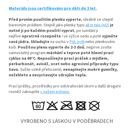
Materiály jsou certifikovány pro děti do 3 let.
Před prvním použitím plenku vyperte
, ideálně se stejně
barevným prádlem
. Stejně jako plenky typu
aIl in two (AI2)
je
nutné ji po každém použití vyprat
, po sundání ji
nejříve
opratrně rozepněte
i ve výšce sedu a poté
vyjměte
savá jádra.
Skladujte
na sucho v
PUL pytli
nebo plenkovém
koši.
Použitou plenu vyperte do 2-3 dnů
, nejprve zvolte
samostatný program
máchání a teprve poté hlavní prací
cyklus na 60°C.
Nepoužívejte prací prášek s mýdlem,
perkarbonát, aviváž, ocet nebo agresivní přípravky typu
Savo.
Sušte volně přehozené,
nenapínejte mokré gumičky,
n
ežehlete a nevystavujte zdrojům tepla.
Prací prášky, prostředky pro odstraňování skvrn a další drogerii
rovněž zakoupíte
v našem eshopu.
VYROBENO S LÁSKOU V PODĚBRADECH