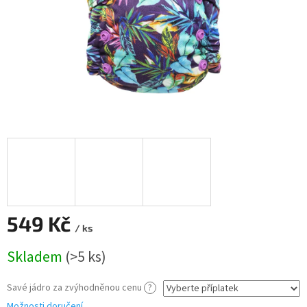
549 Kč
/ ks
Měrná
Skladem
(>5 ks)
cena:
Savé jádro za zvýhodněnou cenu
?
Možnosti doručení