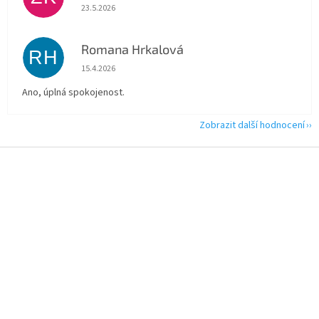
Hodnocení obchodu je 5 z 5 hvězdiček.
23.5.2026
Romana Hrkalová
RH
Hodnocení obchodu je 5 z 5 hvězdiček.
15.4.2026
Ano, úplná spokojenost.
Zobrazit další hodnocení
Z
á
p
a
t
í