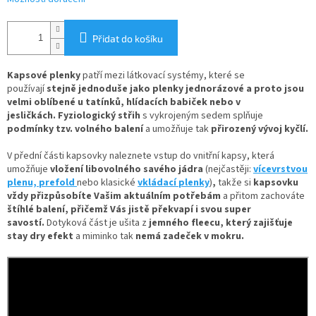
Přidat do košíku
Kapsové plenky
patří mezi látkovací systémy, které se
používají
stejně jednoduše jako plenky jednorázové
a proto jsou
velmi oblíbené u tatínků, hlídacích babiček nebo v
jesličkách. Fyziologický střih
s vykrojeným sedem splňuje
podmínky tzv. volného balení
a umožňuje tak
přirozený vývoj kyčlí.
V
přední části kapsovky naleznete
vstup do vnitřní kapsy, která
umožňuje
vložení
libovolného savého jádra
(nejčastěji:
vícevrstvou
plenu,
prefold
nebo klasické
vkládací plenky
)
,
takže si
kapsovku
vždy přizpůsobíte Vašim aktuálním potřebám
a přitom zachováte
štíhlé balení, přičemž Vás jistě překvapí i svou super
savostí.
Dotyková část je ušita z
jemného fleecu
, který zajišťuje
stay dry efekt
a miminko tak
nemá zadeček v mokru.