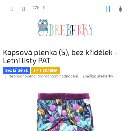
Přejít
NÁKUP
na
CZK
obsah
KOŠÍK
Kapsová plenka (S), bez křidélek -
Letní listy PAT
Bez křidélek
2 + 1 ZDARMA
Průměrné
Neohodnoceno
Podrobnosti hodnocení
Značka:
Breberky
hodnocení
produktu
je
0,0
z
5
hvězdiček.