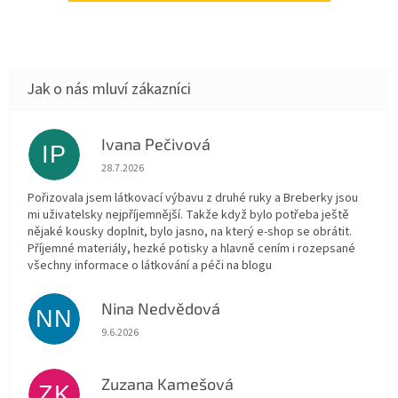
Ivana Pečivová
IP
Hodnocení obchodu je 5 z 5 hvězdiček.
28.7.2026
Pořizovala jsem látkovací výbavu z druhé ruky a Breberky jsou
mi uživatelsky nejpříjemnější. Takže když bylo potřeba ještě
nějaké kousky doplnit, bylo jasno, na který e-shop se obrátit.
Příjemné materiály, hezké potisky a hlavně cením i rozepsané
všechny informace o látkování a péči na blogu
Nina Nedvědová
NN
Hodnocení obchodu je 5 z 5 hvězdiček.
9.6.2026
Zuzana Kamešová
ZK