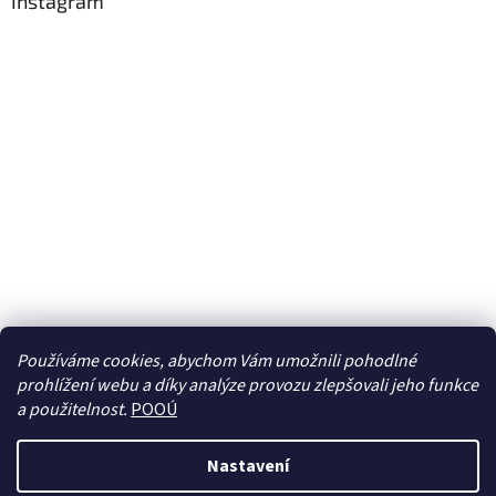
Instagram
Používáme cookies, abychom Vám umožnili pohodlné
prohlížení webu a díky analýze provozu zlepšovali jeho funkce
Sledovat na Instagramu
a použitelnost.
POOÚ
Nastavení
Vytvořil Shoptet