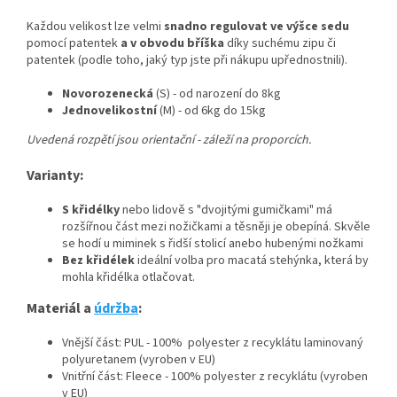
Každou velikost lze velmi
snadno regulovat ve výšce sedu
pomocí patentek
a v obvodu bříška
díky suchému zipu či
patentek (podle toho, jaký typ jste při nákupu upřednostnili).
Novorozenecká
(S) - od narození do 8kg
Jednovelikostní
(M) - od 6kg do 15kg
Uvedená rozpětí jsou orientační - záleží na proporcích.
Varianty:
S křidélky
nebo lidově s "dvojitými gumičkami" má
rozšířnou část mezi nožičkami a těsněji je obepíná. Skvěle
se hodí u miminek s řidší stolicí anebo hubenými nožkami
Bez křidélek
ideální volba pro macatá stehýnka, která by
mohla křidélka otlačovat.
Materiál a
údržba
:
Vnější část: PUL - 100% polyester z recyklátu laminovaný
polyuretanem (vyroben v EU)
Vnitřní část: Fleece - 100% polyester z recyklátu (vyroben
v EU)