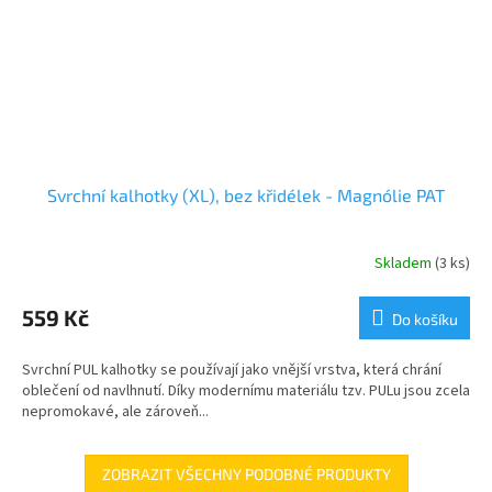
Svrchní kalhotky (XL), bez křidélek - Magnólie PAT
Skladem
(3 ks)
559 Kč
Do košíku
Svrchní PUL kalhotky se používají jako vnější vrstva, která chrání
oblečení od navlhnutí. Díky modernímu materiálu tzv. PULu jsou zcela
nepromokavé, ale zároveň...
ZOBRAZIT VŠECHNY PODOBNÉ PRODUKTY