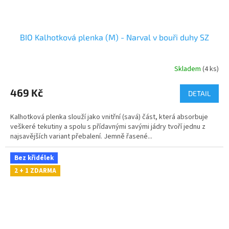
BIO Kalhotková plenka (M) - Narval v bouři duhy SZ
Skladem
(4 ks)
469 Kč
DETAIL
Kalhotková plenka slouží jako vnitřní (savá) část, která absorbuje
veškeré tekutiny a spolu s přídavnými savými jádry tvoří jednu z
najsavějších variant přebalení. Jemně řasené...
Bez křidélek
2 + 1 ZDARMA