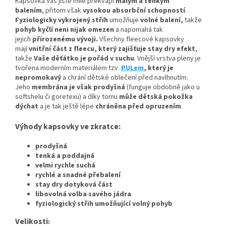
Kapsovka Vás jistě mile překvapí
malým a tenkým
balením
, přitom však
vysokou absorbční schopností
.
Fyziologicky vykrojený střih
umožňuje
volné balení,
takže
pohyb kyčlí neni nijak omezen
a napomahá tak
jejich
přirozenému vývoji
.
Všechny fleecové kapsovky
mají
vnitřní část z fleecu, který zajišťuje stay dry efekt
,
takže
Vaše děťátko je pořád v suchu
. Vnější vrstva pleny je
tvořena moderním materiálem tzv.
PULem
, který je
nepromokavý
a chrání dětské oblečení před navlhnutím.
Jeho
membrána je však prodyšná
(funguje obdobně jako u
softshelu či goretexu) a díky tomu
může dětská pokožka
dýchat
a je tak ještě lépe
chráněna před opruzením
.
Výhody kapsovky ve zkratce:
prodyšná
tenká a poddajná
velmi rychle suchá
rychlé a snadné přebalení
stay dry dotyková část
libovolná volba savého jádra
fyziologický střih umožňující volný pohyb
Velikosti
: