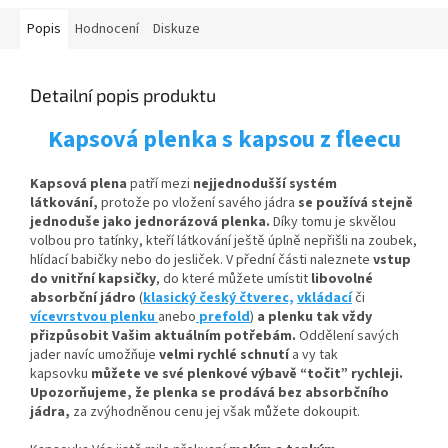
Popis
Hodnocení
Diskuze
Detailní popis produktu
Kapsová plenka s kapsou z fleecu
Kapsová plena
patří mezi
nejjednodušší systém
látkování,
protože po vložení savého jádra
se používá stejně
jednoduše jako jednorázová plenka.
Díky tomu je skvělou
volbou pro tatínky, kteří látkování ještě úplně nepřišli na zoubek,
hlídací babičky nebo do jesliček. V přední části naleznete
vstup
do vnitřní kapsičky
,
do které můžete umístit
libovolné
absorbční
jádro
(
klasický český čtverec,
vkládací
či
vícevrstvou plenku
anebo
prefold
)
a plenku tak vždy
přizpůsobit Vašim aktuálním potřebám.
Oddělení savých
jader navíc umožňuje
velmi rychlé schnutí
a vy tak
kapsovku
můžete ve své plenkové výbavě “točit” rychleji.
Upozorňujeme, že plenka se prodává bez absorbčního
jádra,
za zvýhodněnou cenu jej však můžete dokoupit.