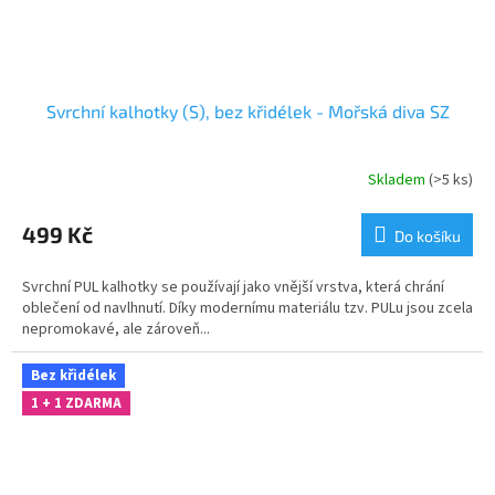
Svrchní kalhotky (S), bez křidélek - Mořská diva SZ
Skladem
(>5 ks)
499 Kč
Do košíku
Svrchní PUL kalhotky se používají jako vnější vrstva, která chrání
oblečení od navlhnutí. Díky modernímu materiálu tzv. PULu jsou zcela
nepromokavé, ale zároveň...
Bez křidélek
1 + 1 ZDARMA