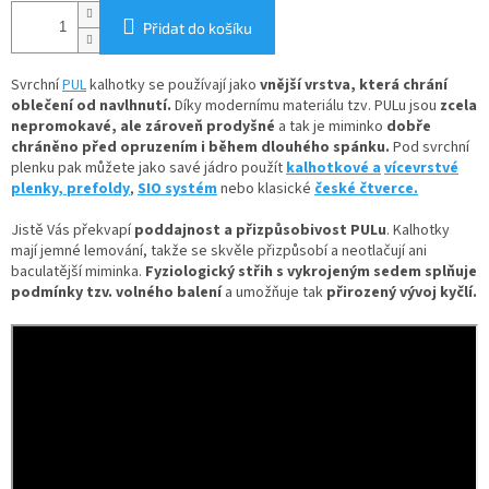
Přidat do košíku
Svrchní
PUL
kalhotky se používají jako
vnější vrstva, která chrání
oblečení od navlhnutí.
Díky
modernímu materiálu tzv. PULu jsou
zcela
nepromokavé, ale zároveň prodyšné
a tak je miminko
dobře
chráněno před opruzením i během dlouhého spánku.
Pod svrchní
plenku pak můžete jako savé jádro použít
kalhotkové a
vícevrstvé
plenky,
prefoldy
,
SIO systém
nebo klasické
české čtverce.
Jistě Vás překvapí
poddajnost a přizpůsobivost PULu
. Kalhotky
mají jemné lemování, takže se skvěle přizpůsobí a neotlačují ani
baculatější miminka.
Fyziologický střih s vykrojeným sedem splňuje
podmínky tzv. volného balení
a umožňuje tak
přirozený vývoj kyčlí.