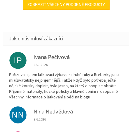
ZOBRAZIT VŠECHNY PODOBNÉ PRODUKTY
Ivana Pečivová
IP
Hodnocení obchodu je 5 z 5 hvězdiček.
28.7.2026
Pořizovala jsem látkovací výbavu z druhé ruky a Breberky jsou
mi uživatelsky nejpříjemnější. Takže když bylo potřeba ještě
nějaké kousky doplnit, bylo jasno, na který e-shop se obrátit.
Příjemné materiály, hezké potisky a hlavně cením i rozepsané
všechny informace o látkování a péči na blogu
Nina Nedvědová
NN
Hodnocení obchodu je 5 z 5 hvězdiček.
9.6.2026