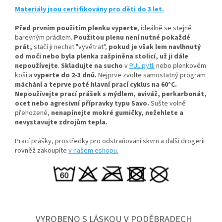
Materiály jsou certifikovány pro děti do 3 let.
Před prvním použitím plenku vyperte
, ideálně se stejně
barevným prádlem.
Použitou plenu není nutné pokaždé
prát,
stačí ji nechat "vyvětrat",
pokud je však lem navlhnutý
od moči nebo byla plenka zašpiněna stolicí, už ji dále
nepoužívejte
.
Skladujte na sucho
v
PUL pytli
nebo plenkovém
koši a
vyperte do 2-3 dnů.
Nejprve zvolte samostatný program
máchání a teprve poté hlavní prací cyklus na 60°C.
Nepoužívejte prací prášek s mýdlem, aviváž, perkarbonát,
ocet nebo agresivní přípravky typu Savo.
Sušte volně
přehozené,
nenapínejte mokré gumičky, n
ežehlete a
nevystavujte zdrojům tepla.
Prací prášky, prostředky pro odstraňování skvrn a další drogerii
rovněž zakoupíte
v našem eshopu.
VYROBENO S LÁSKOU V PODĚBRADECH