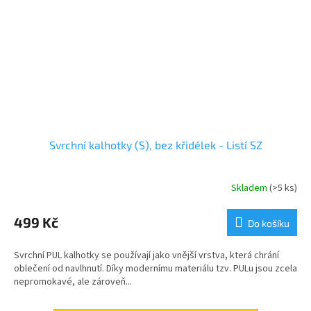
Svrchní kalhotky (S), bez křidélek - Listí SZ
Skladem
(>5 ks)
499 Kč
Do košíku
Svrchní PUL kalhotky se používají jako vnější vrstva, která chrání
oblečení od navlhnutí. Díky modernímu materiálu tzv. PULu jsou zcela
nepromokavé, ale zároveň...