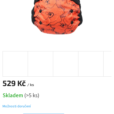
529 Kč
/ ks
Měrná
Skladem
(>5 ks)
cena:
Možnosti doručení