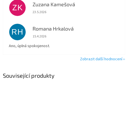
Zuzana Kamešová
ZK
Hodnocení obchodu je 5 z 5 hvězdiček.
23.5.2026
Romana Hrkalová
RH
Hodnocení obchodu je 5 z 5 hvězdiček.
15.4.2026
Ano, úplná spokojenost.
Zobrazit další hodnocení
Související produkty