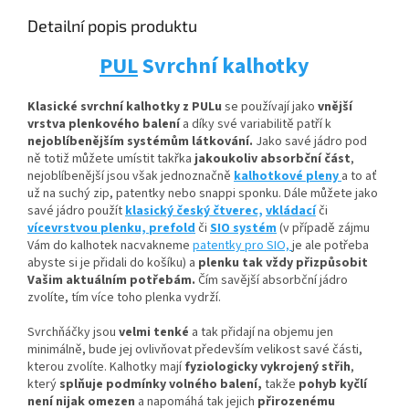
Detailní popis produktu
PUL
Svrchní kalhotky
Klasické svrchní kalhotky z PULu
se používají jako
vnější
vrstva plenkového balení
a díky své variabilitě patří k
nejoblíbenějším systémům látkování.
Jako savé jádro pod
ně totiž můžete umístit
takřka
jakoukoliv absorbční
část
,
nejoblíbenější jsou však jednoznačně
kalhotkové pleny
a to ať
už na suchý zip, patentky nebo snappi sponku. Dále můžete jako
savé jádro použít
klasický český čtverec,
vkládací
či
vícevrstvou plenku,
prefold
či
SIO systém
(v případě zájmu
Vám do kalhotek nacvakneme
patentky pro SIO,
je ale potřeba
abyste si je přidali do košíku) a
plenku tak vždy přizpůsobit
Vašim aktuálním potřebám.
Čím savější absorbční jádro
zvolíte, tím více toho plenka vydrží.
Svrchňáčky jsou
velmi tenké
a tak přidají na objemu jen
minimálně, bude jej ovlivňovat především velikost savé části,
kterou zvolíte. Kalhotky mají
fyziologicky vykrojený střih
,
který
splňuje podmínky volného balení,
takže
pohyb kyčlí
není nijak omezen
a napomáhá tak jejich
přirozenému