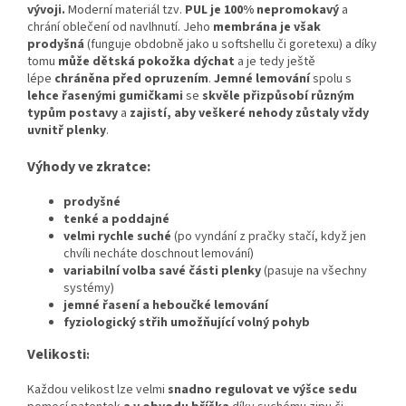
vývoji
.
Moderní materiál tzv.
PUL je 100% nepromokavý
a
chrání oblečení od navlhnutí. Jeho
membrána je však
prodyšná
(funguje obdobně jako u softshellu či goretexu) a díky
tomu
může dětská pokožka dýchat
a je tedy ještě
lépe
chráněna před opruzením
.
Jemné lemování
spolu s
lehce řasenými gumičkami
se
skvěle přizpůsobí různým
typům postavy
a
zajistí, aby veškeré nehody zůstaly vždy
uvnitř plenky
.
Výhody ve zkratce:
prodyšné
tenké a poddajné
velmi rychle suché
(po vyndání z pračky stačí, když jen
chvíli necháte doschnout lemování)
variabilní volba savé části plenky
(pasuje na všechny
systémy)
jemné řasení a heboučké lemování
fyziologický střih umožňující volný pohyb
Velikosti
:
Každou velikost lze velmi
snadno regulovat ve výšce sedu