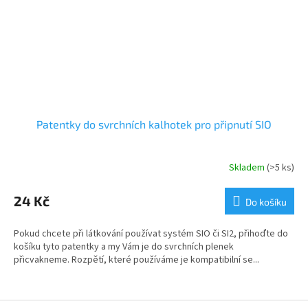
Patentky do svrchních kalhotek pro připnutí SIO
Skladem
(>5 ks)
24 Kč
Do košíku
Pokud chcete při látkování používat systém SIO či SI2, přihoďte do
košíku tyto patentky a my Vám je do svrchních plenek
přicvakneme. Rozpětí, které používáme je kompatibilní se...
Z