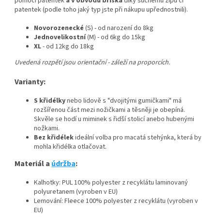
pomocí patentek
a v obvodu bříška
díky suchému zipu či
patentek (podle toho jaký typ jste při nákupu upřednostnili).
Novorozenecké
(S) - od narození do 8kg
Jednovelikostní
(M) - od 6kg do 15kg
XL
- od 12kg do 18kg
Uvedená rozpětí jsou orientační - záleží na proporcích.
Varianty:
S křidélky
nebo lidově s "dvojitými gumičkami" má
rozšířenou část mezi nožičkami a těsněji je obepíná.
Skvěle se hodí u miminek s řidší stolicí anebo hubenými
nožkami.
Bez křidélek
ideální volba pro macatá stehýnka, která by
mohla křidélka otlačovat.
Materiál a
údržba
:
Kalhotky: PUL 100% polyester z recyklátu laminovaný
polyuretanem (vyroben v EU)
Lemování: Fleece 100% polyester z recyklátu (vyroben v
EU)