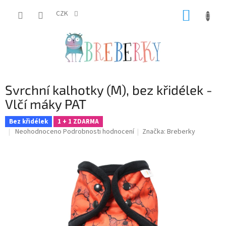
Přejít
NÁKUP
na
CZK
obsah
KOŠÍK
Svrchní kalhotky (M), bez křidélek -
Vlčí máky PAT
Bez křidélek
1 + 1 ZDARMA
Průměrné
Neohodnoceno
Podrobnosti hodnocení
Značka:
Breberky
hodnocení
produktu
je
0,0
z
5
hvězdiček.