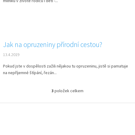
milníků v životě rodičů i dětí -...
Jak na opruzeniny přírodní cestou?
13.4.2019
Pokud jste v dospělosti zažili nějakou tu opruzeninu, jistě si pamatuje
na nepříjemné štípání, řezán...
3
položek celkem
O
v
l
Z
á
á
d
p
a
a
c
t
í