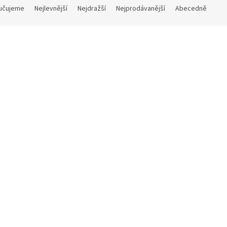
učujeme
Nejlevnější
Nejdražší
Nejprodávanější
Abecedně
39,90 Kč
3
–25 %
 teplákovina - Vlčata na
Zimní teplákovina - Medvědi
é
Skladem
(>5 ks)
Sklad
90 Kč
Do košíku
29,90 Kč
Do