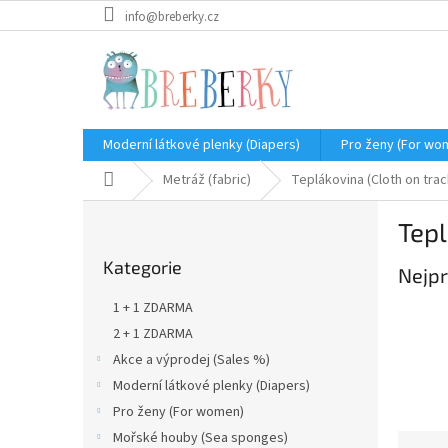
Přejít
info@breberky.cz
na
obsah
Moderní látkové plenky (Diapers)
Pro ženy (For wo
Domů
Metráž (fabric)
Teplákovina (Cloth on trac
P
Tepl
o
Přeskočit
s
Kategorie
kategorie
Nejpr
t
r
1 + 1 ZDARMA
a
2 + 1 ZDARMA
n
Akce a výprodej (Sales %)
n
í
Moderní látkové plenky (Diapers)
p
Pro ženy (For women)
a
Mořské houby (Sea sponges)
Ř