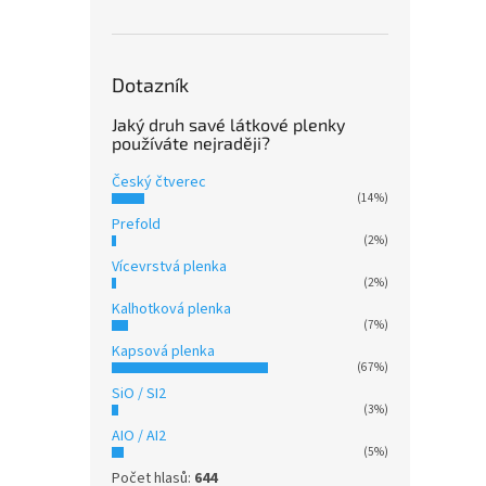
Dotazník
Jaký druh savé látkové plenky
používáte nejraději?
Český čtverec
(14%)
Prefold
(2%)
Vícevrstvá plenka
(2%)
Kalhotková plenka
(7%)
Kapsová plenka
(67%)
SiO / SI2
(3%)
AIO / AI2
(5%)
Počet hlasů:
644