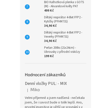
BIO Kalhotková plenka s GOTS
(M) - Akvarelové květy PAT
499 Kč
Dětský respirátor 4-8let FFP2 -
Kytičky (PFHM731)
34,90 Kč
Dětský respirátor 4-8let FFP2 -
Veverky (PFHM731)
34,90 Kč
Perlan 200ks (21x24cm) -
Ubrousky z přírodní viskózy
199 Kč
Hodnocení zákazníků
Denní vložky PUL: - MIX
Miko
|
Hodnocení produktu je 5 z 5 hvězdiček.
Velmi příjemné a jsem nadšená - nečekala
jsem, že i savost bude o tolik lepší. Ano,
prvotní investice je větší ve srovnání s v