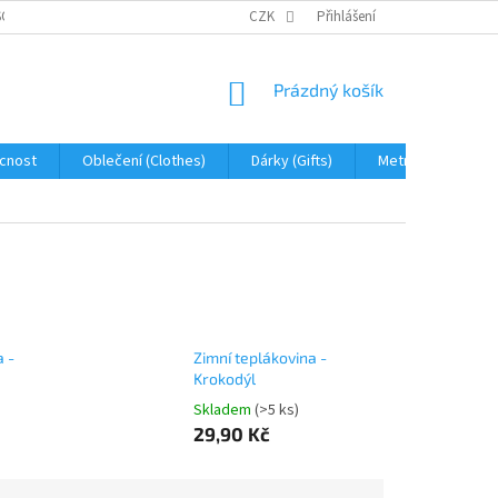
OBNÍCH ÚDAJŮ
JAK NA REKLAMACI A VRÁCENÍ ZBOŽÍ
CZK
Přihlášení
PROHLÁŠENÍ 
NÁKUPNÍ
Prázdný košík
KOŠÍK
cnost
Oblečení (Clothes)
Dárky (Gifts)
Metráž (fabric)
a -
Zimní teplákovina -
Krokodýl
Skladem
(>5 ks)
29,90 Kč