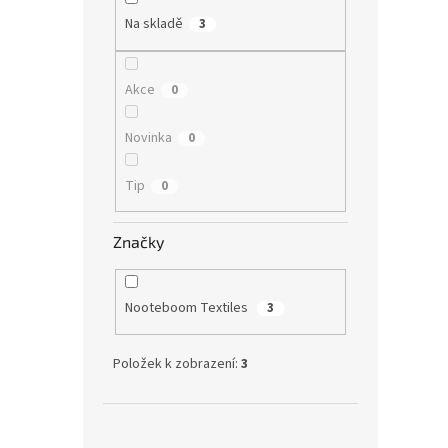
Světl
Na skladě
3
Akce
0
Novinka
0
Tip
0
Značky
Nooteboom Textiles
3
Položek k zobrazení:
3