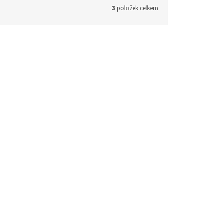
3
položek celkem
9,90 Kč
39,90 Kč
–25 %
–25 %
Zimní teplákovina - Krokodýl
em
(>5 ks)
Skladem
(>5 ks)
 košíku
29,90 Kč
Do košíku