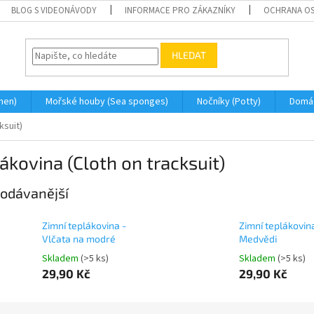
BLOG S VIDEONÁVODY
INFORMACE PRO ZÁKAZNÍKY
OCHRANA OS
HLEDAT
men)
Mořské houby (Sea sponges)
Nočníky (Potty)
Domá
ksuit)
ákovina (Cloth on tracksuit)
odávanější
Zimní teplákovina -
Zimní teplákovin
Vlčata na modré
Medvědi
Skladem
(>5 ks)
Skladem
(>5 ks)
29,90 Kč
29,90 Kč