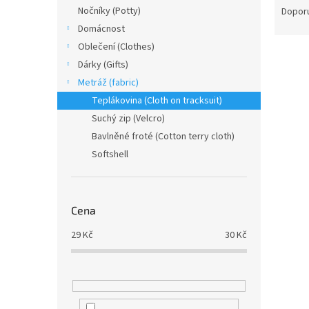
n
a
Nočníky (Potty)
Dopor
e
z
Domácnost
l
e
Oblečení (Clothes)
V
n
Dárky (Gifts)
ý
í
Metráž (fabric)
p
p
i
r
Teplákovina (Cloth on tracksuit)
s
o
Suchý zip (Velcro)
p
d
Bavlněné froté (Cotton terry cloth)
r
u
Softshell
o
k
d
t
u
ů
Zimní
k
Cena
modr
t
29
Kč
30
Kč
ů
29,