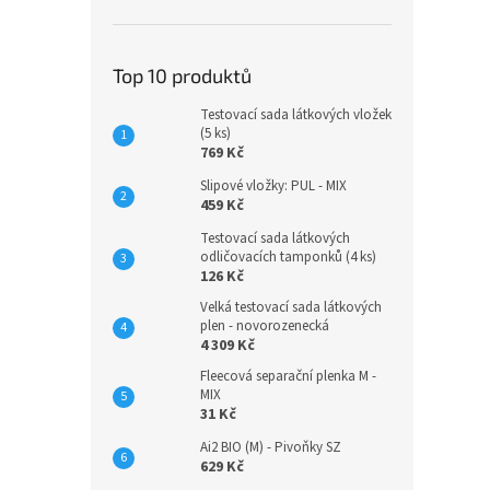
Top 10 produktů
Testovací sada látkových vložek
(5 ks)
769 Kč
Slipové vložky: PUL - MIX
459 Kč
Testovací sada látkových
odličovacích tamponků (4 ks)
126 Kč
Velká testovací sada látkových
plen - novorozenecká
4 309 Kč
Fleecová separační plenka M -
MIX
31 Kč
Ai2 BIO (M) - Pivoňky SZ
629 Kč