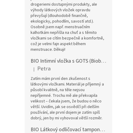
drogeriemi dostupnými produkty, ale
výhody látkových vložek opravdu
převyšují (dlouhodobě finančně,
ekologicky, pohodlím, savostí atd.).
Osobně jsem např. menstruačním
kalhotkám nepřišla na chuť a s těmito
vložkami se cítím bezpečně a komfortně,
což je velmi fajn aspekt během
menstruace. Děkuji!
BIO Intimní vložka s GOTS (Biobavlněný úplet) - Malované pivoňky v hořčicové
Petra
|
Hodnocení produktu je 5 z 5 hvězdiček.
Zatím mám první den zkušenost s
látkovými vložkami. Materiál je příjemný a
působí kvalitně, na těle nejsou
nepříjemné. Trochu mě ale překvapila
velikost – čekala jsem, že budou o něco
větší. Uvidím, jak se osvědčí při delším
používání, ale první dojem je zatím spíš
dobrý, jen by mi vyhovoval větší rozměr.
BIO Látkový odličovací tamponek: Barevné bambusovo-biobavlněné froté