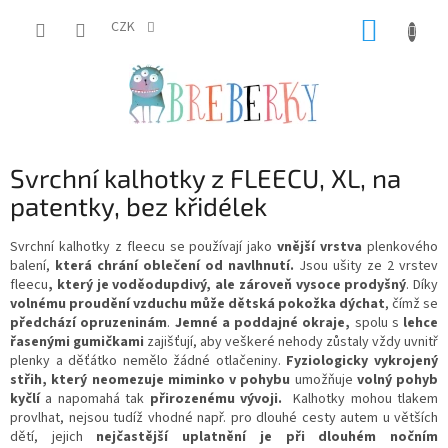
Přejít
NÁKUP
na
CZK
obsah
KOŠÍK
Svrchní kalhotky z FLEECU, XL, na
patentky, bez křidélek
Svrchní kalhotky z fleecu se používají jako
vnější vrstva
plenkového
balení,
která chrání oblečení od navlhnutí.
Jsou ušity ze 2 vrstev
fleecu
, který je voděodupdivý, ale zároveň vysoce prodyšný
.
Díky
volnému proudění vzduchu
může dětská pokožka dýchat
, čímž se
předchází opruzeninám
.
Jemné a poddajné okraje,
spolu s
lehce
řasenými gumičkami
zajišťují, aby veškeré nehody zůstaly vždy uvnitř
plenky a děťátko nemělo žádné otlačeniny.
Fyziologicky vykrojený
střih, který neomezuje miminko v pohybu
umožňuje
volný pohyb
kyčlí
a napomahá tak
přirozenému vývoji
.
Kalhotky mohou tlakem
provlhat, nejsou tudíž vhodné např. pro dlouhé cesty autem u větších
dětí, jejich
nejčastější uplatnění je při dlouhém nočním