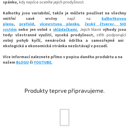
spánku,
kdy nejvíce oceníte jejich prodyšnost.
Kalhotky jsou variabilní, takže je můžete používat na všechny
vnitřní savé vrstvy
např. na:
kalhotkovou
plenu
,
prefold
,
vícevrstvou plenku
,
český čtverec,
SIO
systém
nebo jen volně
s
vkládačkami.
Jejich hlavní
výhody jsou
tedy: všestranné využití, vysoká prodyšnost,
střih podporující
volný pohyb kyčlí, nenáročná údržba a samozřejmě ani
ekologická a ekonomická stránka nezůstávají v pozadí.
Více informací naleznete přímo v popisu daného produktu a na
našem
BLOGU
či
YOUTUBE.
Produkty teprve připravujeme.