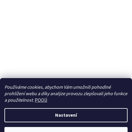
Používáme cookies, abychom Vám umožnili pohodlné
prohlížení webu a díky analýze provozu zlepšovali jeho funkce
Sledovat na Instagramu
a použitelnost.
POOÚ
Nastavení
Vytvořil Shoptet