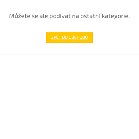
Můžete se ale podívat na ostatní kategorie.
ZPĚT DO OBCHODU
Z
á
p
a
t
í