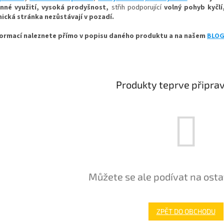
anné využití, vysoká prodyšnost,
střih podporující
volný pohyb kyčlí
cká stránka nezůstávají v pozadí.
formací naleznete přímo v popisu daného produktu a na našem
BLO
Produkty teprve připra
Můžete se ale podívat na osta
ZPĚT DO OBCHODU