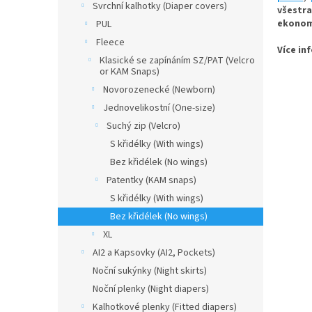
a
Svrchní kalhotky (Diaper covers)
všestr
n
ekonomi
PUL
e
Fleece
l
Více in
Klasické se zapínáním SZ/PAT (Velcro
or KAM Snaps)
Novorozenecké (Newborn)
Jednovelikostní (One-size)
Suchý zip (Velcro)
S křidélky (With wings)
Bez křidélek (No wings)
Patentky (KAM snaps)
S křidélky (With wings)
Bez křidélek (No wings)
XL
AI2 a Kapsovky (AI2, Pockets)
Noční sukýnky (Night skirts)
Noční plenky (Night diapers)
Kalhotkové plenky (Fitted diapers)