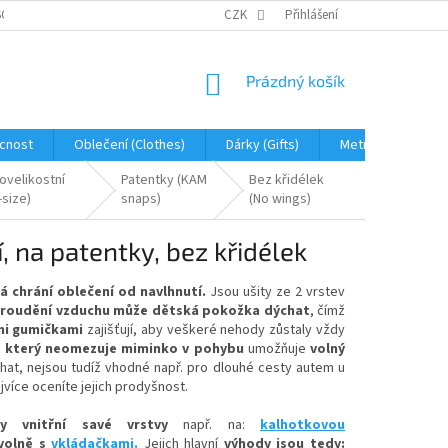
OBNÍCH ÚDAJŮ
JAK NA REKLAMACI A VRÁCENÍ ZBOŽÍ
CZK
Přihlášení
PROHLÁŠENÍ 
NÁKUPNÍ
Prázdný košík
KOŠÍK
cnost
Oblečení (Clothes)
Dárky (Gifts)
Metráž (fabric)
ovelikostní
Patentky (KAM
Bez křidélek
-size)
snaps)
(No wings)
, na patentky, bez křidélek
á chrání oblečení od navlhnutí.
Jsou ušity ze 2 vrstev
roudění vzduchu
může dětská pokožka dýchat
, čímž
mi gumičkami
zajišťují, aby veškeré nehody zůstaly vždy
h, který neomezuje miminko v pohybu
umožňuje
volný
at, nejsou tudíž vhodné např. pro dlouhé cesty autem u
jvíce oceníte jejich prodyšnost.
y vnitřní savé vrstvy
např. na:
kalhotkovou
volně
s
vkládačkami.
Jejich hlavní
výhody jsou tedy: