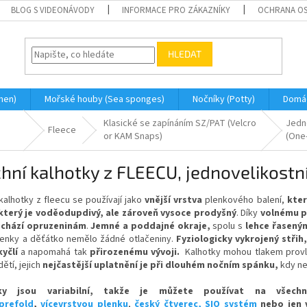
BLOG S VIDEONÁVODY
INFORMACE PRO ZÁKAZNÍKY
OCHRANA OS
HLEDAT
men)
Mořské houby (Sea sponges)
Nočníky (Potty)
Domá
Klasické se zapínáním SZ/PAT (Velcro
Jedn
Fleece
or KAM Snaps)
(One
hní kalhotky z FLEECU, jednovelikostní
kalhotky z fleecu se používají jako
vnější vrstva
plenkového balení,
kter
 který je voděodupdivý, ale zároveň vysoce prodyšný
.
Díky
volnému p
chází opruzeninám
.
Jemné a poddajné okraje,
spolu s
lehce řasený
plenky a děťátko nemělo žádné otlačeniny.
Fyziologicky vykrojený stři
yčlí
a napomahá tak
přirozenému vývoji
.
Kalhotky mohou tlakem provlh
dětí, jejich
nejčastější uplatnění je při dlouhém nočním spánku,
kdy ne
ky jsou variabilní, takže je můžete používat na všechn
prefold
,
vícevrstvou plenku
,
český čtverec,
SIO systém
nebo jen 