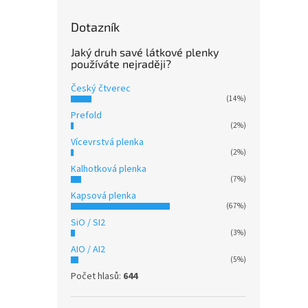
Dotazník
Jaký druh savé látkové plenky
používáte nejraději?
Český čtverec
(14%)
Prefold
(2%)
Vícevrstvá plenka
(2%)
Kalhotková plenka
(7%)
Kapsová plenka
(67%)
SiO / SI2
(3%)
AIO / AI2
(5%)
Počet hlasů:
644