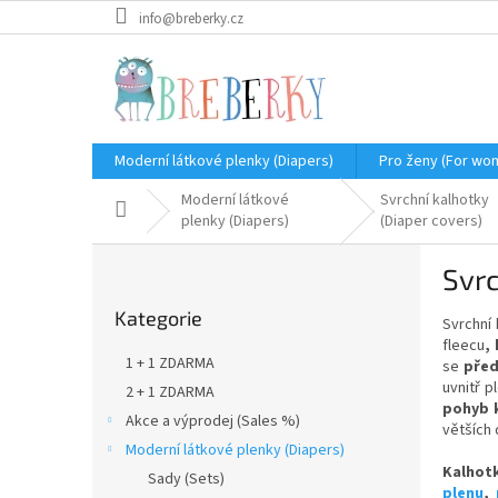
Přejít
info@breberky.cz
na
obsah
Moderní látkové plenky (Diapers)
Pro ženy (For wo
Moderní látkové
Svrchní kalhotky
Domů
plenky (Diapers)
(Diaper covers)
P
Svrc
o
Přeskočit
s
Kategorie
kategorie
Svrchní 
t
fleecu
,
r
1 + 1 ZDARMA
se
před
a
uvnitř 
2 + 1 ZDARMA
n
pohyb k
Akce a výprodej (Sales %)
n
větších 
í
Moderní látkové plenky (Diapers)
Kalhot
p
Sady (Sets)
plenu
,