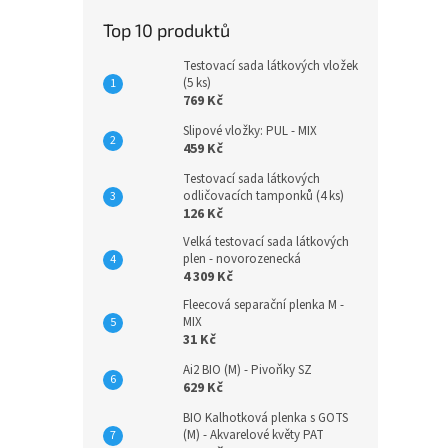
Top 10 produktů
Testovací sada látkových vložek
(5 ks)
769 Kč
Slipové vložky: PUL - MIX
459 Kč
Testovací sada látkových
odličovacích tamponků (4 ks)
126 Kč
Velká testovací sada látkových
plen - novorozenecká
4 309 Kč
Fleecová separační plenka M -
MIX
31 Kč
Ai2 BIO (M) - Pivoňky SZ
629 Kč
BIO Kalhotková plenka s GOTS
(M) - Akvarelové květy PAT