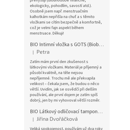
převyšují (dlouhodobě finančně,
ekologicky, pohodlím, savostí atd.).
Osobně jsem např. menstruačním
kalhotkám nepřišla na chuť a s těmito
vložkami se cítím bezpečně a komfortně,
což je velmi fajn aspekt během
menstruace. Děkuji!
BIO Intimní vložka s GOTS (Biobavlněný úplet) - Malované pivoňky v hořčicové
Petra
|
Hodnocení produktu je 5 z 5 hvězdiček.
Zatím mám první den zkušenost s
látkovými vložkami. Materiál je příjemný a
působí kvalitně, na těle nejsou
nepříjemné. Trochu mě ale překvapila
velikost – čekala jsem, že budou o něco
větší. Uvidím, jak se osvědčí při delším
používání, ale první dojem je zatím spíš
dobrý, jen by mi vyhovoval větší rozměr.
BIO Látkový odličovací tamponek: Barevné bambusovo-biobavlněné froté
Jiřina Dvořáčková
|
Hodnocení produktu je 5 z 5 hvězdiček.
Veliká spokojenost, používám už dva roky