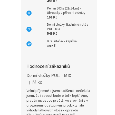
499 Kč
Perlan 200ks (21x24cm) -
Ubrousky z přírodní viskózy
199 Kč
Denní vložky: Bavlněné froté s
PUL - MIX
549 Kč
BIO Lísteček - kapička
34 Kč
Hodnocení zákazníků
Denní vložky PUL: - MIX
Miko
|
Hodnocení produktu je 5 z 5 hvězdiček.
Velmi příjemné a jsem nadšená - nečekala
jsem, že i savost bude o tolik lepší. Ano,
prvotní investice je větší ve srovnání s v
drogeriemi dostupnými produkty, ale
výhody látkových vložek opravdu