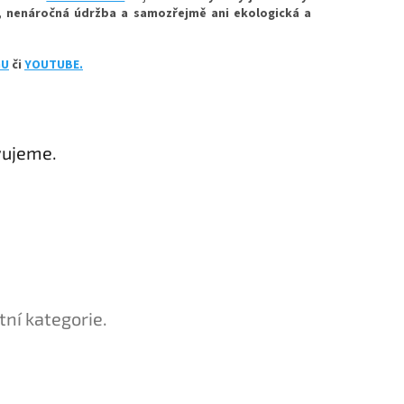
, nenáročná údržba a samozřejmě ani ekologická a
GU
či
YOUTUBE.
vujeme.
tní kategorie.