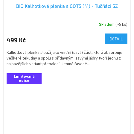
BIO Kalhotková plenka s GOTS (M) - Tučňáci SZ
Skladem
(>5 ks)
499 Kč
DETAIL
Kalhotková plenka slouží jako vnitřní (savá) část, která absorbuje
veškeré tekutiny a spolu s přídavnými savými jádry tvoří jednu z
najsavějších variant přebalení. Jemně řasené...
Limitovaná
edice