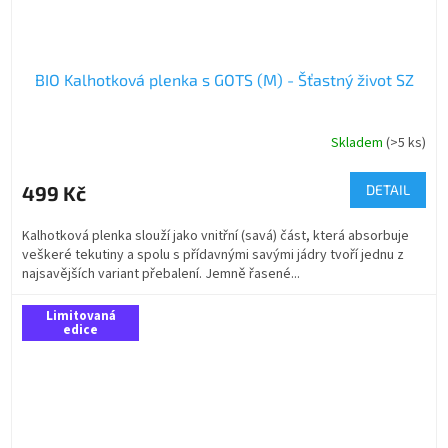
BIO Kalhotková plenka s GOTS (M) - Šťastný život SZ
Skladem
(>5 ks)
499 Kč
DETAIL
Kalhotková plenka slouží jako vnitřní (savá) část, která absorbuje
veškeré tekutiny a spolu s přídavnými savými jádry tvoří jednu z
najsavějších variant přebalení. Jemně řasené...
Limitovaná
edice