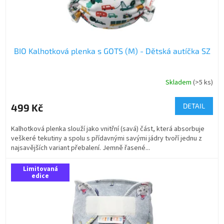
t
ů
BIO Kalhotková plenka s GOTS (M) - Dětská autíčka SZ
Skladem
(>5 ks)
499 Kč
DETAIL
Kalhotková plenka slouží jako vnitřní (savá) část, která absorbuje
veškeré tekutiny a spolu s přídavnými savými jádry tvoří jednu z
najsavějších variant přebalení. Jemně řasené...
Limitovaná
edice