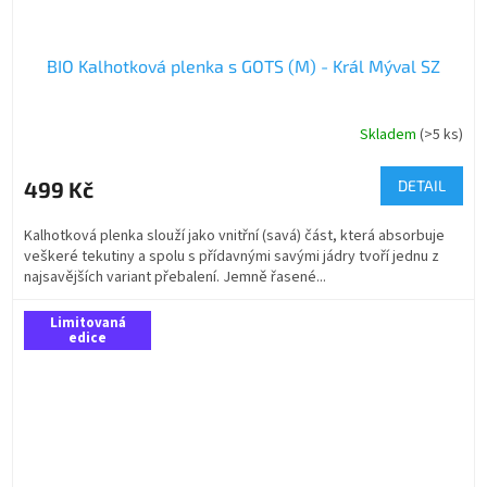
BIO Kalhotková plenka s GOTS (M) - Král Mýval SZ
Skladem
(>5 ks)
499 Kč
DETAIL
Kalhotková plenka slouží jako vnitřní (savá) část, která absorbuje
veškeré tekutiny a spolu s přídavnými savými jádry tvoří jednu z
najsavějších variant přebalení. Jemně řasené...
Limitovaná
edice