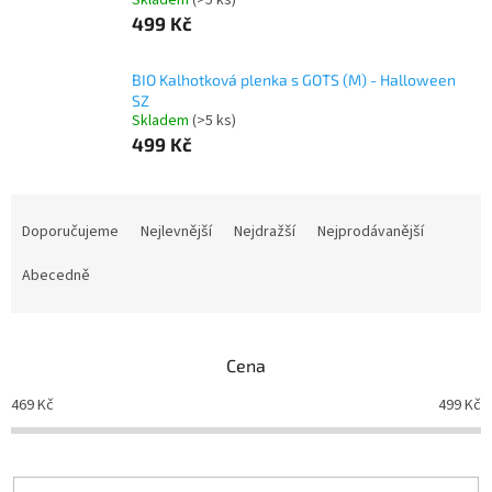
Skladem
(>5 ks)
499 Kč
BIO Kalhotková plenka s GOTS (M) - Halloween
SZ
Skladem
(>5 ks)
499 Kč
Ř
a
Doporučujeme
Nejlevnější
Nejdražší
Nejprodávanější
z
e
Abecedně
n
í
p
Cena
r
o
469
Kč
499
Kč
d
u
k