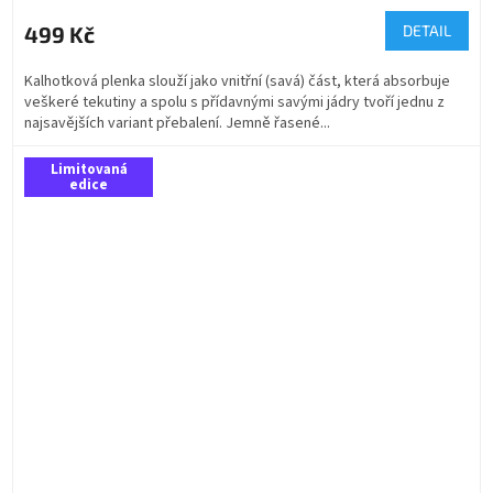
499 Kč
DETAIL
Kalhotková plenka slouží jako vnitřní (savá) část, která absorbuje
veškeré tekutiny a spolu s přídavnými savými jádry tvoří jednu z
najsavějších variant přebalení. Jemně řasené...
Limitovaná
edice