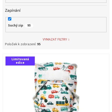
Zapínání
Suchý zip
95
VYMAZAT FILTRY
Položek k zobrazení:
95
V
Limitovaná
ý
edice
p
i
s
p
r
o
d
u
k