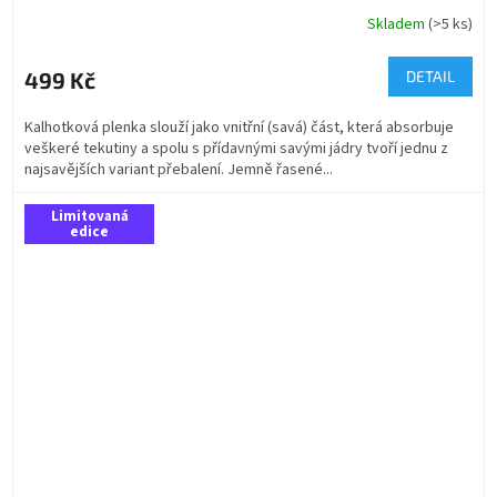
Skladem
(>5 ks)
499 Kč
DETAIL
Kalhotková plenka slouží jako vnitřní (savá) část, která absorbuje
veškeré tekutiny a spolu s přídavnými savými jádry tvoří jednu z
najsavějších variant přebalení. Jemně řasené...
Limitovaná
edice