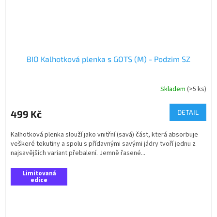
BIO Kalhotková plenka s GOTS (M) - Podzim SZ
Skladem
(>5 ks)
499 Kč
DETAIL
Kalhotková plenka slouží jako vnitřní (savá) část, která absorbuje
veškeré tekutiny a spolu s přídavnými savými jádry tvoří jednu z
najsavějších variant přebalení. Jemně řasené...
Limitovaná
edice