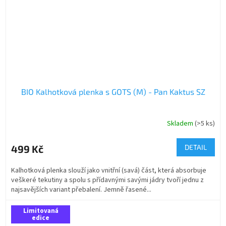
BIO Kalhotková plenka s GOTS (M) - Pan Kaktus SZ
Skladem
(>5 ks)
499 Kč
DETAIL
Kalhotková plenka slouží jako vnitřní (savá) část, která absorbuje
veškeré tekutiny a spolu s přídavnými savými jádry tvoří jednu z
najsavějších variant přebalení. Jemně řasené...
Limitovaná
edice