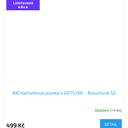
Limitovaná
edice
BIO Kalhotková plenka s GOTS (M) - Broučkové SZ
Skladem
(>5 ks)
499 Kč
DETAIL