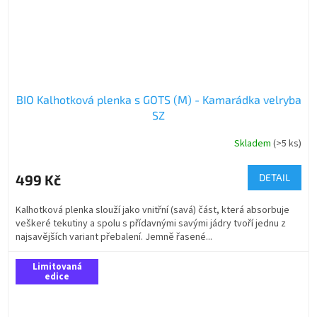
BIO Kalhotková plenka s GOTS (M) - Kamarádka velryba
SZ
Skladem
(>5 ks)
499 Kč
DETAIL
Kalhotková plenka slouží jako vnitřní (savá) část, která absorbuje
veškeré tekutiny a spolu s přídavnými savými jádry tvoří jednu z
najsavějších variant přebalení. Jemně řasené...
Limitovaná
edice