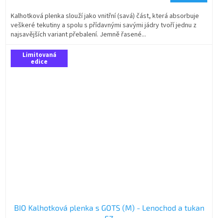
Kalhotková plenka slouží jako vnitřní (savá) část, která absorbuje
veškeré tekutiny a spolu s přídavnými savými jádry tvoří jednu z
najsavějších variant přebalení. Jemně řasené...
Limitovaná
edice
BIO Kalhotková plenka s GOTS (M) - Lenochod a tukan