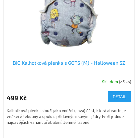
BIO Kalhotková plenka s GOTS (M) - Halloween SZ
Skladem
(>5 ks)
499 Kč
DETAIL
Kalhotková plenka slouží jako vnitřní (savá) část, která absorbuje
veškeré tekutiny a spolu s přídavnými savými jádry tvoří jednu z
najsavějších variant přebalení. Jemně řasené...