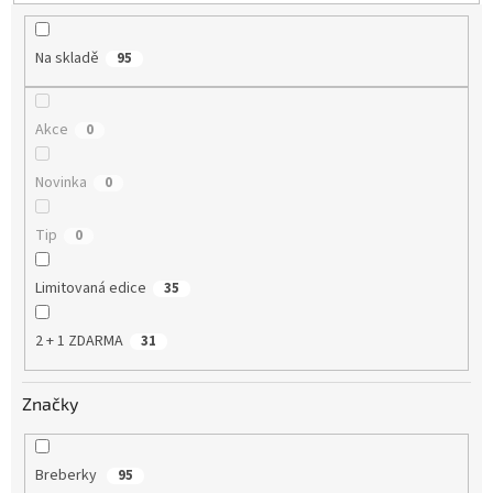
t
ů
Na skladě
95
Akce
0
Novinka
0
Tip
0
Limitovaná edice
35
2 + 1 ZDARMA
31
Značky
Breberky
95