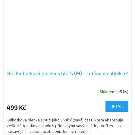
BIO Kalhotková plenka s GOTS (M) - Letíme do oblak SZ
Skladem
(>5 ks)
499 Kč
DETAIL
Kalhotková plenka slouží jako vnitřní (savá) část, která absorbuje
veškeré tekutiny a spolu s přídavnými savými jádry tvoří jednu z
najsavějších variant přebalení. Jemně řasené...