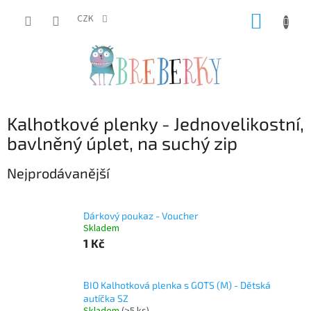
Přejít
NÁKUP
na
CZK
obsah
KOŠÍK
Kalhotkové plenky - Jednovelikostní,
bavlněný úplet, na suchý zip
Nejprodávanější
Dárkový poukaz - Voucher
Skladem
1 Kč
BIO Kalhotková plenka s GOTS (M) - Dětská
autíčka SZ