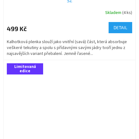
SZ
Skladem
(4 ks)
499 Kč
DETAIL
Kalhotková plenka slouží jako vnitřní (savá) část, která absorbuje
veškeré tekutiny a spolu s přídavnými savými jádry tvoří jednu z
najsavějších variant přebalení. Jemně řasené...
Limitovaná
edice