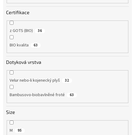
Certifikace
z GOTS (BIO)
36
BIO kvalita
63
Dotyková vrstva
Velur nebo-li kojenecký plyš
32
Bambusovo-biobavlněné froté
63
Size
M
95