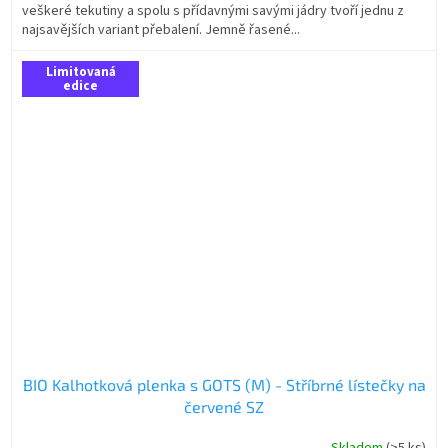
veškeré tekutiny a spolu s přídavnými savými jádry tvoří jednu z
najsavějších variant přebalení. Jemně řasené...
Limitovaná
edice
BIO Kalhotková plenka s GOTS (M) - Stříbrné lístečky na
červené SZ
Skladem
(>5 ks)