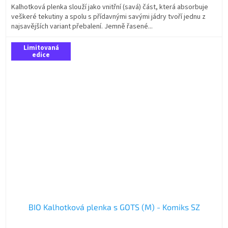
Kalhotková plenka slouží jako vnitřní (savá) část, která absorbuje
veškeré tekutiny a spolu s přídavnými savými jádry tvoří jednu z
najsavějších variant přebalení. Jemně řasené...
Limitovaná
edice
BIO Kalhotková plenka s GOTS (M) - Komiks SZ