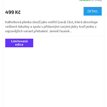
499 Kč
DETAIL
Kalhotková plenka slouží jako vnitřní (savá) část, která absorbuje
veškeré tekutiny a spolu s přídavnými savými jádry tvoří jednu z
najsavějších variant přebalení. Jemně řasené...
Limitovaná
edice