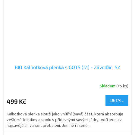
BIO Kalhotková plenka s GOTS (M) - Závoďáci SZ
Skladem
(>5 ks)
499 Kč
DETAIL
Kalhotková plenka slouží jako vnitřní (savá) část, která absorbuje
veškeré tekutiny a spolu s přídavnými savými jádry tvoří jednu z
najsavějších variant přebalení. Jemně řasené...