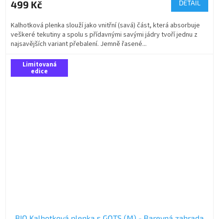
499 Kč
DETAIL
Kalhotková plenka slouží jako vnitřní (savá) část, která absorbuje
veškeré tekutiny a spolu s přídavnými savými jádry tvoří jednu z
najsavějších variant přebalení. Jemně řasené...
Limitovaná
edice
BIO Kalhotková plenka s GOTS (M) - Barevná zahrada