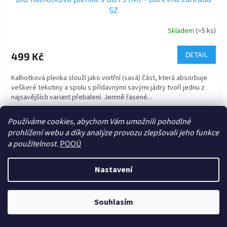
SZ
Skladem
(>5 ks)
499 Kč
DETAIL
Kalhotková plenka slouží jako vnitřní (savá) část, která absorbuje
veškeré tekutiny a spolu s přídavnými savými jádry tvoří jednu z
najsavějších variant přebalení. Jemně řasené...
Limitovaná
Používáme cookies, abychom Vám umožnili pohodlné
edice
prohlížení webu a díky analýze provozu zlepšovali jeho funkce
a použitelnost.
POOÚ
Nastavení
Souhlasím