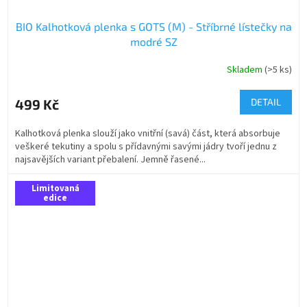
BIO Kalhotková plenka s GOTS (M) - Stříbrné lístečky na
modré SZ
Skladem
(>5 ks)
499 Kč
DETAIL
Kalhotková plenka slouží jako vnitřní (savá) část, která absorbuje
veškeré tekutiny a spolu s přídavnými savými jádry tvoří jednu z
najsavějších variant přebalení. Jemně řasené...
Limitovaná
edice