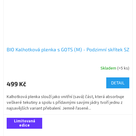
BIO Kalhotková plenka s GOTS (M) - Podzimní skřítek SZ
Skladem
(>5 ks)
499 Kč
DETAIL
Kalhotková plenka slouží jako vnitřní (savá) část, která absorbuje
veškeré tekutiny a spolu s přídavnými savými jádry tvoří jednu z
najsavějších variant přebalení. Jemně řasené...
Limitovaná
edice