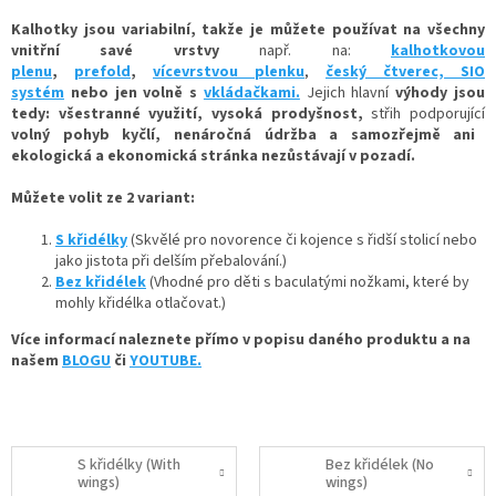
Kalhotky jsou variabilní, takže je můžete používat na všechny
vnitřní savé vrstvy
např. na:
kalhotkovou
plenu
,
prefold
,
vícevrstvou plenku
,
český čtverec,
SIO
systém
nebo jen volně
s
vkládačkami.
Jejich hlavní
výhody jsou
tedy: všestranné využití, vysoká prodyšnost,
střih podporující
volný pohyb kyčlí, nenáročná údržba a samozřejmě ani
ekologická a ekonomická stránka nezůstávají v pozadí.
Můžete volit ze 2 variant:
S křidélky
(Skvělé pro novorence či kojence s řidší stolicí nebo
jako jistota při delším přebalování.)
Bez křidélek
(Vhodné pro děti s baculatými nožkami, které by
mohly křidélka otlačovat.)
Více informací naleznete přímo v popisu daného produktu a na
našem
BLOGU
či
YOUTUBE.
S křidélky (With
Bez křidélek (No
wings)
wings)