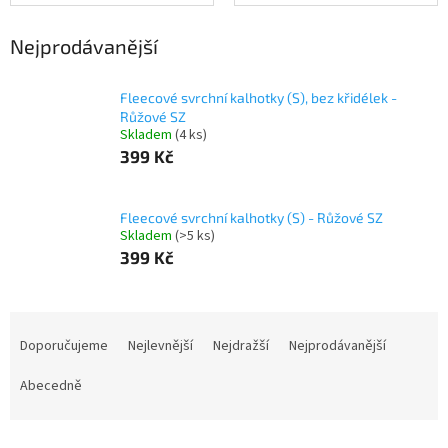
Nejprodávanější
Fleecové svrchní kalhotky (S), bez křidélek -
Růžové SZ
Skladem
(4 ks)
399 Kč
Fleecové svrchní kalhotky (S) - Růžové SZ
Skladem
(>5 ks)
399 Kč
Ř
a
Doporučujeme
Nejlevnější
Nejdražší
Nejprodávanější
z
e
Abecedně
n
í