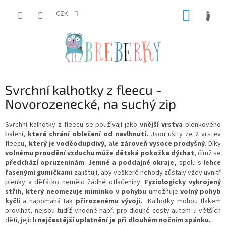
Přejít
NÁKUP
na
CZK
obsah
KOŠÍK
Svrchní kalhotky z fleecu -
Novorozenecké, na suchý zip
Svrchní kalhotky z fleecu se používají jako
vnější vrstva
plenkového
balení,
která chrání oblečení od navlhnutí.
Jsou ušity ze 2 vrstev
fleecu
, který je voděodupdivý, ale zároveň vysoce prodyšný
.
Díky
volnému proudění vzduchu
může dětská pokožka dýchat
, čímž se
předchází opruzeninám
.
Jemné a poddajné okraje,
spolu s
lehce
řasenými gumičkami
zajišťují, aby veškeré nehody zůstaly vždy uvnitř
plenky a děťátko nemělo žádné otlačeniny.
Fyziologicky vykrojený
střih, který neomezuje miminko v pohybu
umožňuje
volný pohyb
kyčlí
a napomahá tak
přirozenému vývoji
.
Kalhotky mohou tlakem
provlhat, nejsou tudíž vhodné např. pro dlouhé cesty autem u větších
dětí, jejich
nejčastější uplatnění je při dlouhém nočním spánku.