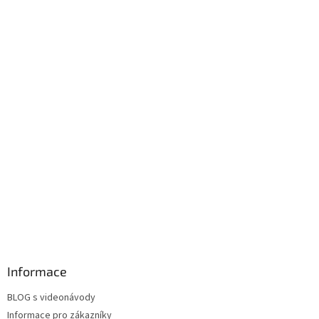
s
u
Informace
BLOG s videonávody
Informace pro zákazníky