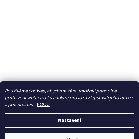
Používáme cookies, abychom Vám umožnili pohodlné
prohlížení webu a díky analýze provozu zlepšovali jeho funkce
Sledovat na Instagramu
a použitelnost.
POOÚ
Nastavení
Vytvořil Shoptet