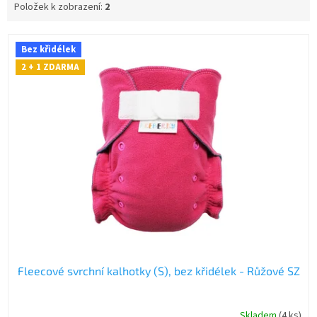
Položek k zobrazení:
2
V
Bez křidélek
ý
2 + 1 ZDARMA
p
i
s
p
r
o
d
u
k
t
ů
Fleecové svrchní kalhotky (S), bez křidélek - Růžové SZ
Skladem
(4 ks)