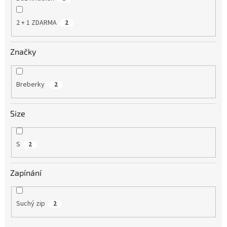
2 + 1 ZDARMA
2
Značky
Breberky
2
Size
S
2
Zapínání
Suchý zip
2