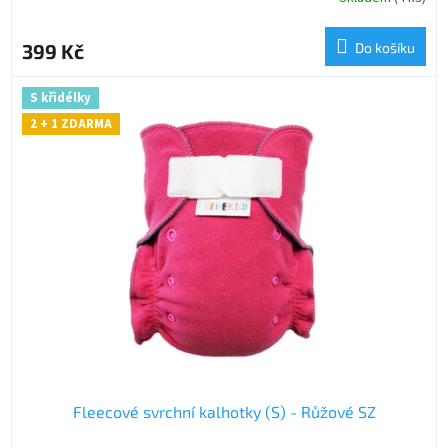
399 Kč
Do košíku
S křidélky
2 + 1 ZDARMA
Fleecové svrchní kalhotky (S) - Růžové SZ