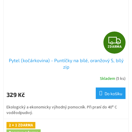
Z
ZDARMA
D
Pytel (kočárkovina) - Puntíčky na bílé, oranžový S, bílý
A
zip
R
Skladem
(5 ks)
M
329 Kč
Do košíku
A
Ekologický a ekonomicky výhodný pomocník. Při praní do 40° C
voděodpudivý.
2 + 1 ZDARMA