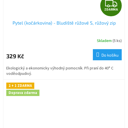
Z
ZDARMA
D
Pytel (kočárkovina) - Bludiště růžové S, růžový zip
A
R
Skladem
(5 ks)
M
329 Kč
Do košíku
A
Ekologický a ekonomicky výhodný pomocník. Při praní do 40° C
voděodpudivý.
2 + 1 ZDARMA
Doprava zdarma