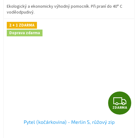
A
Ekologický a ekonomicky výhodný pomocník. Při praní do 40° C
voděodpudivý.
2 + 1 ZDARMA
Doprava zdarma
Z
ZDARMA
D
Pytel (kočárkovina) - Merlin S, růžový zip
A