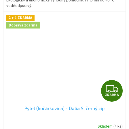
Ekologický a ekonomicky výhodný pomocník. Při praní do 40° C
voděodpudivý.
2 + 1 ZDARMA
Doprava zdarma
Z
ZDARMA
D
Pytel (kočárkovina) - Dalia S, černý zip
A
R
Skladem
(4 ks)