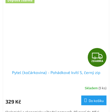
Doprava zdarma
Z
ZDARMA
D
Pytel (kočárkovina) - Pohádkové kvítí S, černý zip
A
R
Skladem
(5 ks)
M
329 Kč
Do košíku
A