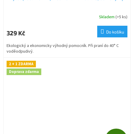
A
R
Skladem
(>5 ks)
M
329 Kč
Do košíku
A
Ekologický a ekonomicky výhodný pomocník. Při praní do 40° C
voděodpudivý.
2 + 1 ZDARMA
Doprava zdarma