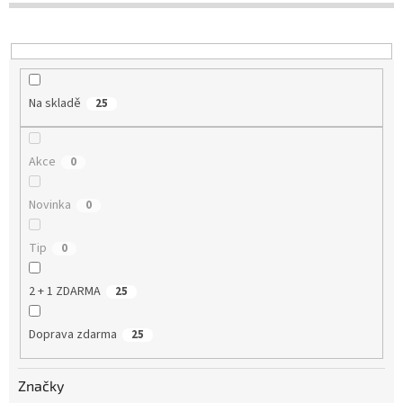
u
k
t
ů
Na skladě
25
Akce
0
Novinka
0
Tip
0
2 + 1 ZDARMA
25
Doprava zdarma
25
Značky