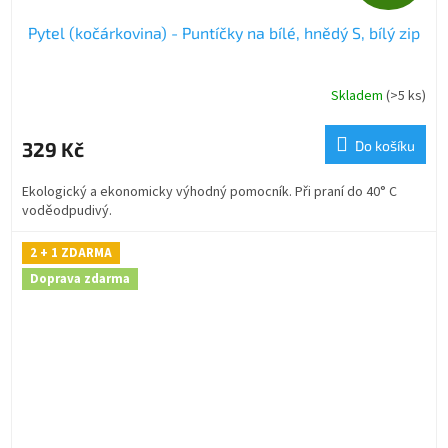
D
Pytel (kočárkovina) - Puntíčky na bílé, hnědý S, bílý zip
A
R
Skladem
(>5 ks)
M
329 Kč
Do košíku
A
Ekologický a ekonomicky výhodný pomocník. Při praní do 40° C
voděodpudivý.
2 + 1 ZDARMA
Doprava zdarma