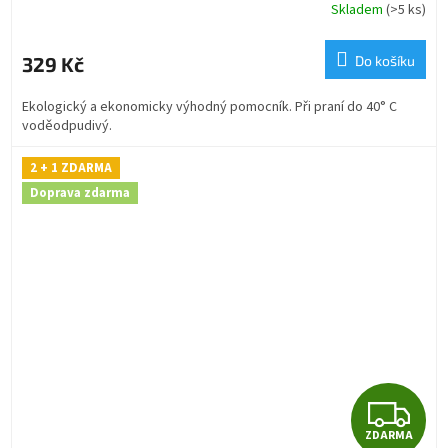
R
Skladem
(>5 ks)
M
329 Kč
Do košíku
A
Ekologický a ekonomicky výhodný pomocník. Při praní do 40° C
voděodpudivý.
2 + 1 ZDARMA
Doprava zdarma
Z
ZDARMA