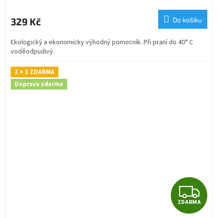
M
329 Kč
Do košíku
A
Ekologický a ekonomicky výhodný pomocník. Při praní do 40° C
voděodpudivý.
2 + 1 ZDARMA
Doprava zdarma
Z
ZDARMA
D