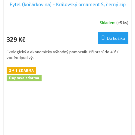
Pytel (kočárkovina) - Královský ornament S, černý zip
A
R
Skladem
(>5 ks)
M
329 Kč
Do košíku
A
Ekologický a ekonomicky výhodný pomocník. Při praní do 40° C
voděodpudivý.
2 + 1 ZDARMA
Doprava zdarma