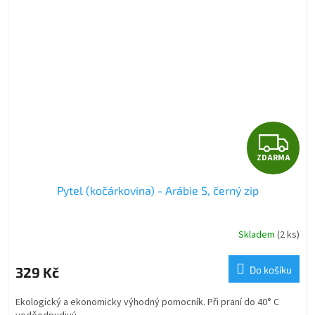
Z
ZDARMA
D
Pytel (kočárkovina) - Arábie S, černý zip
A
R
Skladem
(2 ks)
M
329 Kč
Do košíku
A
Ekologický a ekonomicky výhodný pomocník. Při praní do 40° C