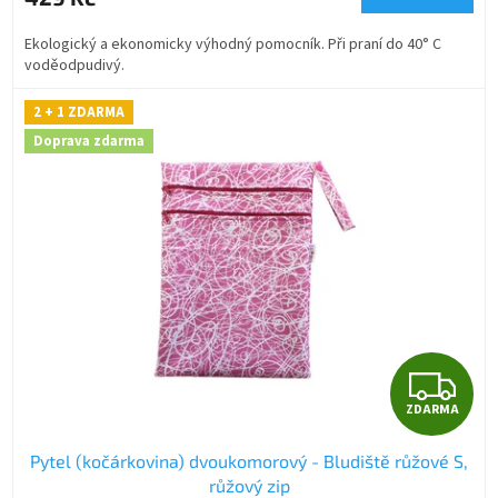
A
Ekologický a ekonomicky výhodný pomocník. Při praní do 40° C
voděodpudivý.
2 + 1 ZDARMA
Doprava zdarma
Z
ZDARMA
D
Pytel (kočárkovina) dvoukomorový - Bludiště růžové S,
A
růžový zip