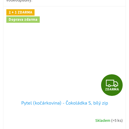
voděodpudivý.
2 + 1 ZDARMA
Doprava zdarma
Z
ZDARMA
D
Pytel (kočárkovina) - Čokoládka S, bílý zip
A
R
Skladem
(>5 ks)