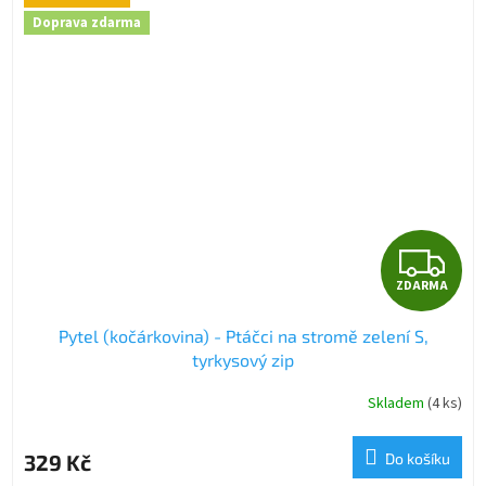
Doprava zdarma
Z
ZDARMA
D
Pytel (kočárkovina) - Ptáčci na stromě zelení S,
A
tyrkysový zip
R
Skladem
(4 ks)
M
329 Kč
Do košíku