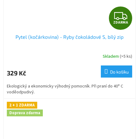
Z
ZDARMA
D
Pytel (kočárkovina) - Ryby čokoládové S, bílý zip
A
R
Skladem
(>5 ks)
M
329 Kč
Do košíku
A
Ekologický a ekonomicky výhodný pomocník. Při praní do 40° C
voděodpudivý.
2 + 1 ZDARMA
Doprava zdarma