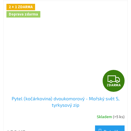
2 + 1 ZDARMA
Doprava zdarma
Z
ZDARMA
D
Pytel (kočárkovina) dvoukomorový - Mořský svět S,
A
tyrkysový zip
R
Skladem
(>5 ks)
M