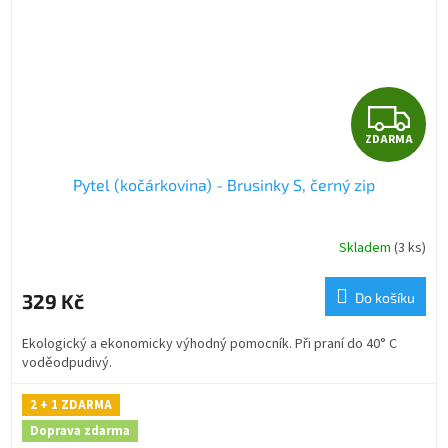
Z
ZDARMA
D
Pytel (kočárkovina) - Brusinky S, černý zip
A
R
Skladem
(3 ks)
M
329 Kč
Do košíku
A
Ekologický a ekonomicky výhodný pomocník. Při praní do 40° C
voděodpudivý.
2 + 1 ZDARMA
Doprava zdarma