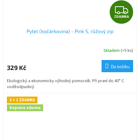
Z
ZDARMA
D
Pytel (kočárkovina) - Pink S, růžový zip
A
R
Skladem
(>5 ks)
M
329 Kč
Do košíku
A
Ekologický a ekonomicky výhodný pomocník. Při praní do 40° C
voděodpudivý.
2 + 1 ZDARMA
Doprava zdarma