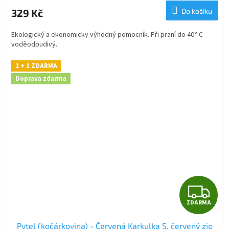
M
329 Kč
Do košíku
A
Ekologický a ekonomicky výhodný pomocník. Při praní do 40° C
voděodpudivý.
2 + 1 ZDARMA
Doprava zdarma
Z
ZDARMA
D
Pytel (kočárkovina) - Červená Karkulka S, červený zip