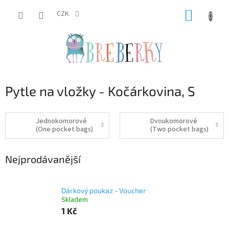
Přejít
NÁKUP
na
CZK
obsah
KOŠÍK
Pytle na vložky - Kočárkovina, S
Jednokomorové
Dvoukomorové
(One pocket bags)
(Two pocket bags)
Nejprodávanější
Dárkový poukaz - Voucher
Skladem
1 Kč