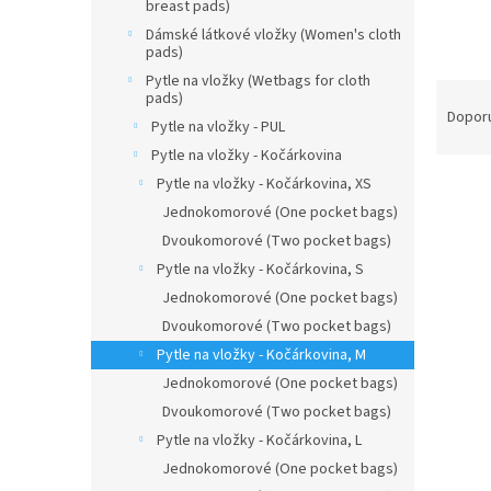
n
breast pads)
e
Dámské látkové vložky (Women's cloth
l
pads)
Pytle na vložky (Wetbags for cloth
Ř
pads)
a
Dopor
Pytle na vložky - PUL
z
Pytle na vložky - Kočárkovina
e
Pytle na vložky - Kočárkovina, XS
V
n
ý
í
Jednokomorové (One pocket bags)
p
p
Dvoukomorové (Two pocket bags)
i
r
Pytle na vložky - Kočárkovina, S
s
o
Jednokomorové (One pocket bags)
p
d
Dvoukomorové (Two pocket bags)
r
u
o
k
Pytle na vložky - Kočárkovina, M
d
t
Jednokomorové (One pocket bags)
u
ů
Dvoukomorové (Two pocket bags)
Dárk
k
Pytle na vložky - Kočárkovina, L
t
Jednokomorové (One pocket bags)
ů