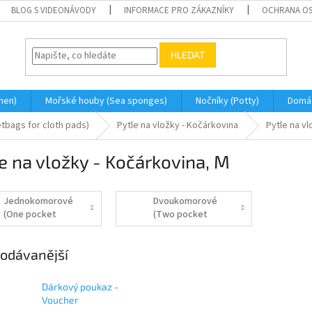
BLOG S VIDEONÁVODY
INFORMACE PRO ZÁKAZNÍKY
OCHRANA OS
HLEDAT
men)
Mořské houby (Sea sponges)
Nočníky (Potty)
Domá
etbags for cloth pads)
Pytle na vložky - Kočárkovina
Pytle na vl
e na vložky - Kočárkovina, M
Jednokomorové
Dvoukomorové
(One pocket
(Two pocket
bags)
bags)
odávanější
Dárkový poukaz -
Voucher