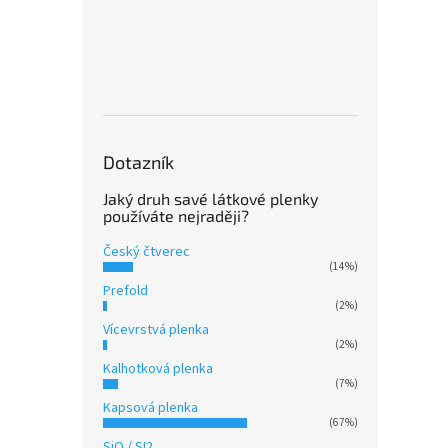
Dotazník
Jaký druh savé látkové plenky
používáte nejraději?
Český čtverec
(14%)
Prefold
(2%)
Vícevrstvá plenka
(2%)
Kalhotková plenka
(7%)
Kapsová plenka
(67%)
SiO / SI2