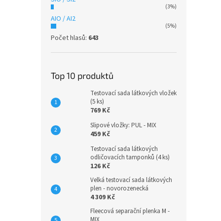
(3%)
AIO / AI2
(5%)
Počet hlasů:
643
Top 10 produktů
Testovací sada látkových vložek
(5 ks)
769 Kč
Slipové vložky: PUL - MIX
459 Kč
Testovací sada látkových
odličovacích tamponků (4 ks)
126 Kč
Velká testovací sada látkových
plen - novorozenecká
4 309 Kč
Fleecová separační plenka M -
MIX