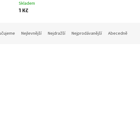
Skladem
1 Kč
učujeme
Nejlevnější
Nejdražší
Nejprodávanější
Abecedně
ový poukaz - Voucher