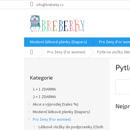
Přejít
info@breberky.cz
na
obsah
Moderní látkové plenky (Diapers)
Pro ženy (For wo
Domů
Pro ženy (For women)
Pytle na vložky (W
P
Pytl
o
Přeskočit
s
Kategorie
kategorie
t
r
1 + 1 ZDARMA
a
2 + 1 ZDARMA
n
Akce a výprodej (Sales %)
Nejpr
n
í
Moderní látkové plenky (Diapers)
p
Pro ženy (For women)
a
Látkové vložky do podprsenky (Cloth