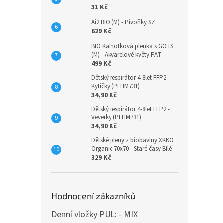
31 Kč
Ai2 BIO (M) - Pivoňky SZ
629 Kč
BIO Kalhotková plenka s GOTS
(M) - Akvarelové květy PAT
499 Kč
Dětský respirátor 4-8let FFP2 -
Kytičky (PFHM731)
34,90 Kč
Dětský respirátor 4-8let FFP2 -
Veverky (PFHM731)
34,90 Kč
Dětské pleny z biobavlny XKKO
Organic 70x70 - Staré časy Bílé
329 Kč
Hodnocení zákazníků
Denní vložky PUL: - MIX