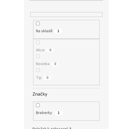
Na skladě
1
Akce
0
Novinka
0
Tip
0
Značky
Breberky
1
Položek k zobrazení:
1