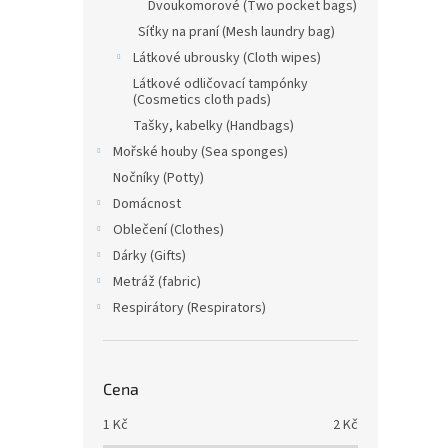
Dvoukomorové (Two pocket bags)
Síťky na praní (Mesh laundry bag)
1 Kč
Látkové ubrousky (Cloth wipes)
Látkové odličovací tampónky
Chcete
(Cosmetics cloth pads)
výběr
Tašky, kabelky (Handbags)
řešen
Mořské houby (Sea sponges)
naší n
dámsk
Nočníky (Potty)
Domácnost
Oblečení (Clothes)
Dárky (Gifts)
Metráž (fabric)
Respirátory (Respirators)
Cena
1
Kč
2
Kč