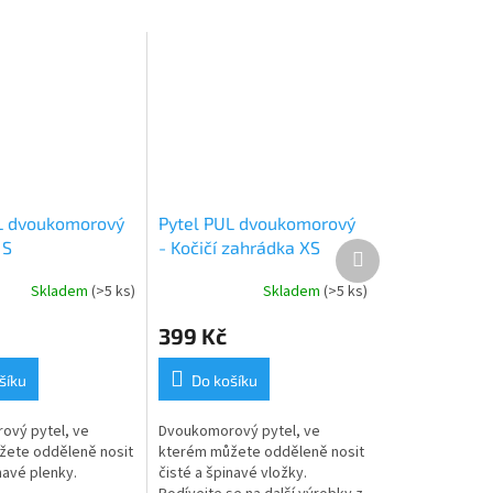
L dvoukomorový
Pytel PUL dvoukomorový
 S
- Kočičí zahrádka XS
Další
produkt
Skladem
(>5 ks)
Skladem
(>5 ks)
399 Kč
šíku
Do košíku
ový pytel, ve
Dvoukomorový pytel, ve
žete odděleně nosit
kterém můžete odděleně nosit
navé plenky.
čisté a špinavé vložky.