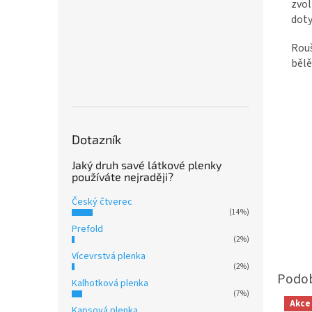
zvol
doty
Rouš
bělě
Dotazník
Jaký druh savé látkové plenky
používáte nejraději?
Český čtverec
(14%)
Prefold
(2%)
Vícevrstvá plenka
(2%)
Kalhotková plenka
(7%)
Akce
Kapsová plenka