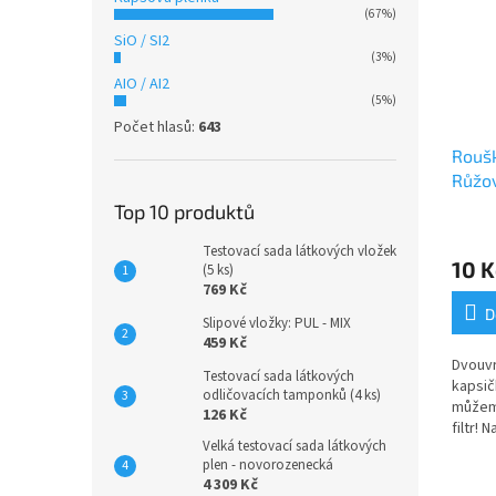
(67%)
SiO / SI2
(3%)
AIO / AI2
(5%)
Počet hlasů:
643
Roušk
Růžov
Top 10 produktů
Testovací sada látkových vložek
10 K
(5 ks)
769 Kč
D
Slipové vložky: PUL - MIX
459 Kč
Dvouvr
Testovací sada látkových
kapsičk
odličovacích tamponků (4 ks)
můžeme
126 Kč
filtr! 
Velká testovací sada látkových
prošev
plen - novorozenecká
potřeby
4 309 Kč