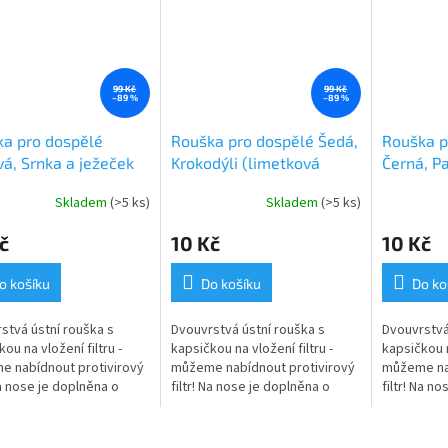
99 Kč
99 Kč
–89 %
–89 %
a pro dospělé
Rouška pro dospělé Šedá,
Rouška p
á, Srnka a ježeček
Krokodýli (limetková
Černá, P
gumička)
(žlutá g
Skladem
(>5 ks)
Skladem
(>5 ks)
Průměrné
hodnocení
č
10 Kč
10 Kč
produktu
je
5,0
o košíku
Do košíku
Do ko
z
5
stvá ústní rouška s
Dvouvrstvá ústní rouška s
Dvouvrstvá
hvězdiček.
ou na vložení filtru -
kapsičkou na vložení filtru -
kapsičkou n
 nabídnout protivirový
můžeme nabídnout protivirový
můžeme nab
Na nose je doplněna o
filtr! Na nose je doplněna o
filtr! Na n
, kam můžete v případě
prošev, kam můžete v případě
prošev, ka
 umístit...
potřeby umístit...
potřeby umí