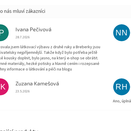
Ivana Pečivová
IP
NN
Hodnocení obchodu je 5 z 5 hvězdiček.
28.7.2026
zovala jsem látkovací výbavu z druhé ruky a Breberky jsou
živatelsky nejpříjemnější. Takže když bylo potřeba ještě
ké kousky doplnit, bylo jasno, na který e-shop se obrátit.
emné materiály, hezké potisky a hlavně cením i rozepsané
hny informace o látkování a péči na blogu
Zuzana Kamešová
ZK
RH
Hodnocení obchodu je 5 z 5 hvězdiček.
23.5.2026
Ano, úpln