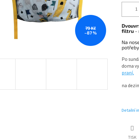
Dvouvr
79 Kč
filtru
- 
–87 %
Na nose
potřeby
Po sund
doma vyh
praní,
na dezin
Detailní 
TISK