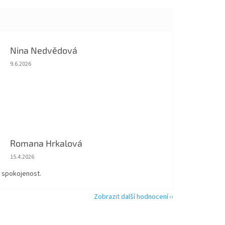
Nina Nedvědová
Hodnocení obchodu je 5 z 5 hvězdiček.
9.6.2026
Romana Hrkalová
Hodnocení obchodu je 5 z 5 hvězdiček.
15.4.2026
á spokojenost.
Zobrazit další hodnocení