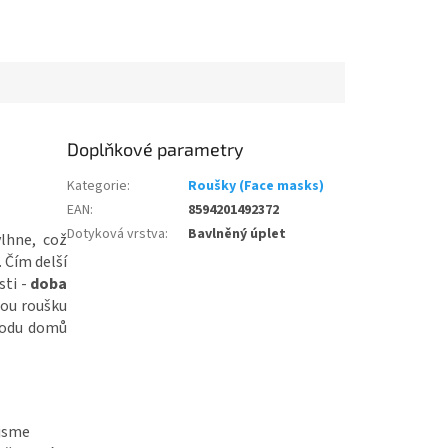
Doplňkové parametry
Kategorie
:
Roušky (Face masks)
EAN
:
8594201492372
Dotyková vrstva
:
Bavlněný úplet
lhne, což
 Čím delší
sti -
doba
ou roušku
hodu domů
 jsme