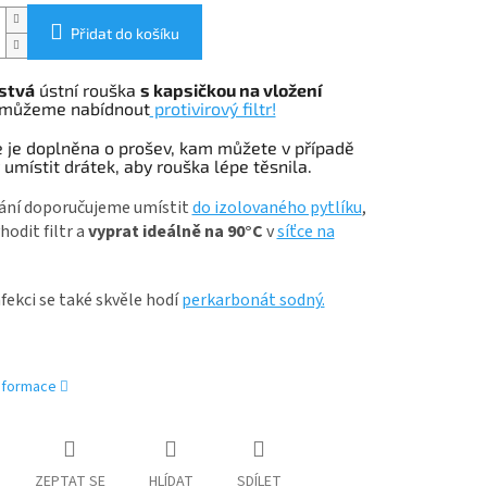
Přidat do košíku
stvá
ústní rouška
s k
apsičkou na vložení
můžeme nabídnout
protivirový filtr!
 je doplněna o prošev, kam můžete v případě
 umístit drátek, aby rouška lépe těsnila.
ání doporučujeme umístit
do izolovaného pytlíku
,
odit filtr a
vyprat ideálně na 90°C
v
síťce na
fekci se také skvěle hodí
perkarbonát sodný.
informace
ZEPTAT SE
HLÍDAT
SDÍLET