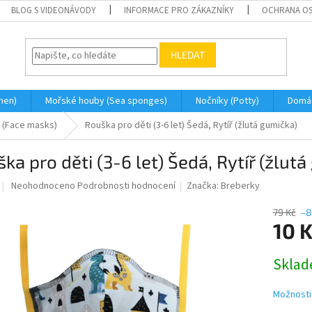
BLOG S VIDEONÁVODY
INFORMACE PRO ZÁKAZNÍKY
OCHRANA OS
HLEDAT
men)
Mořské houby (Sea sponges)
Nočníky (Potty)
Domá
 (Face masks)
Rouška pro děti (3-6 let) Šedá, Rytíř (žlutá gumička)
ka pro děti (3-6 let) Šedá, Rytíř (žlut
Průměrné
Neohodnoceno
Podrobnosti hodnocení
Značka:
Breberky
hodnocení
produktu
79 Kč
–8
je
10 
0,0
z
Měrná
Skla
5
cena:
hvězdiček.
Možnosti