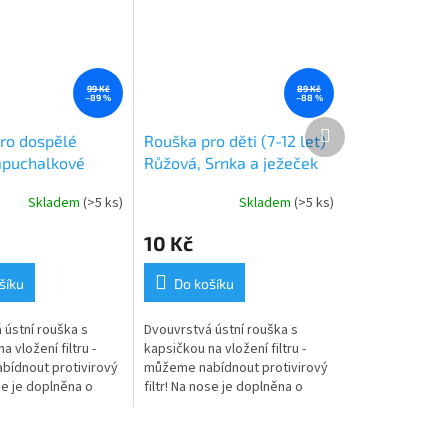
99 Kč
89 Kč
–89 %
–88 %
Další
ro dospělé
Rouška pro děti (7-12 let)
produkt
apuchalkové
Růžová, Srnka a ježeček
umička)
(růžové a fialové
Skladem
(>5 ks)
Skladem
(>5 ks)
gumičky)
10 Kč
šíku
Do košíku
 ústní rouška s
Dvouvrstvá ústní rouška s
a vložení filtru -
kapsičkou na vložení filtru -
ídnout protivirový
můžeme nabídnout protivirový
ose je doplněna o
filtr! Na nose je doplněna o
m můžete v případě
prošev, kam můžete v případě
stit...
potřeby umístit...