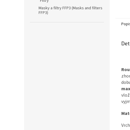
Filtry
Masky a filtry FFP3 (Masks and filters
FFP3)
Popi
Det
Rou
zhor
dobu
max
vlo
vyj
Mat
Vrch