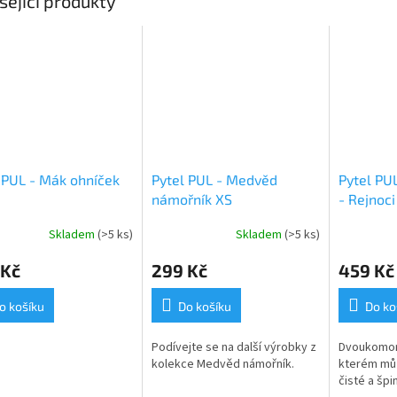
sející produkty
 PUL - Mák ohníček
Pytel PUL - Medvěd
Pytel PU
námořník XS
- Rejnoci
Skladem
(>5 ks)
Skladem
(>5 ks)
 Kč
299 Kč
459 Kč
o košíku
Do košíku
Do ko
Podívejte se na další výrobky z
Dvoukomor
kolekce Medvěd námořník.
kterém mů
čisté a špi