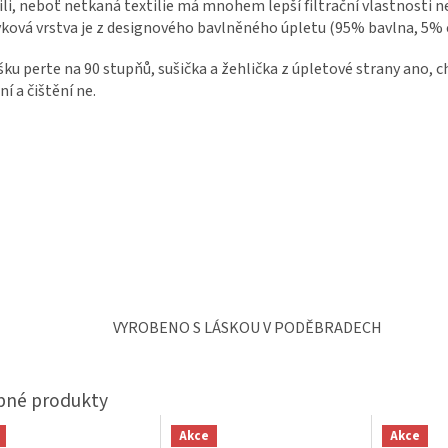
ili, neboť netkaná textilie má mnohem lepší filtrační vlastnosti n
ková vrstva je z designového bavlněného úpletu (95% bavlna, 5% 
ku perte na 90 stupňů, sušička a žehlička z úpletové strany ano, 
ní a čištění ne.
VYROBENO S LÁSKOU V PODĚBRADECH
Akce
Akce