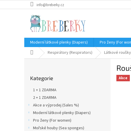
Přejít
info@breberky.cz
na
obsah
Moderní látkové plenky (Diapers)
Pro ženy (For wo
Domů
Respirátory (Respirators)
Látkové roušky
P
Rouš
o
Přeskočit
s
Kategorie
kategorie
Akce
t
r
1 + 1 ZDARMA
a
2 + 1 ZDARMA
n
Akce a výprodej (Sales %)
n
í
Moderní látkové plenky (Diapers)
p
Pro ženy (For women)
a
Mořské houby (Sea sponges)