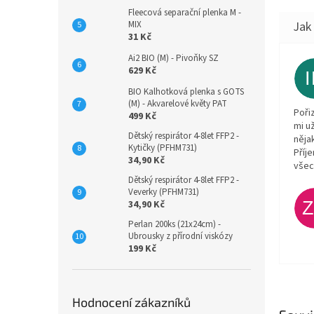
Fleecová separační plenka M -
MIX
31 Kč
Ai2 BIO (M) - Pivoňky SZ
629 Kč
BIO Kalhotková plenka s GOTS
(M) - Akvarelové květy PAT
Poři
499 Kč
mi u
Dětský respirátor 4-8let FFP2 -
něja
Kytičky (PFHM731)
Příj
34,90 Kč
všec
Dětský respirátor 4-8let FFP2 -
Veverky (PFHM731)
34,90 Kč
Perlan 200ks (21x24cm) -
Ubrousky z přírodní viskózy
199 Kč
Hodnocení zákazníků