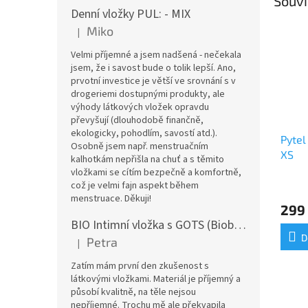
Souvi
Denní vložky PUL: - MIX
Miko
|
Hodnocení produktu je 5 z 5 hvězdiček.
Velmi příjemné a jsem nadšená - nečekala
jsem, že i savost bude o tolik lepší. Ano,
prvotní investice je větší ve srovnání s v
drogeriemi dostupnými produkty, ale
výhody látkových vložek opravdu
převyšují (dlouhodobě finančně,
ekologicky, pohodlím, savostí atd.).
Pytel
Osobně jsem např. menstruačním
XS
kalhotkám nepřišla na chuť a s těmito
vložkami se cítím bezpečně a komfortně,
což je velmi fajn aspekt během
menstruace. Děkuji!
299
BIO Intimní vložka s GOTS (Biobavlněný úplet) - Malované pivoňky v hořčicové
D
Petra
|
Hodnocení produktu je 5 z 5 hvězdiček.
Zatím mám první den zkušenost s
látkovými vložkami. Materiál je příjemný a
působí kvalitně, na těle nejsou
nepříjemné. Trochu mě ale překvapila