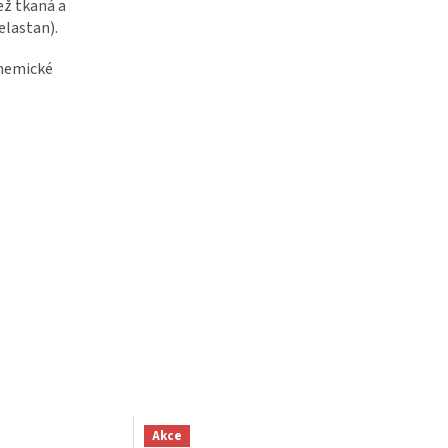
ež tkaná a
elastan).
chemické
Akce