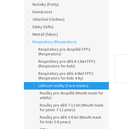
n
Nočníky (Potty)
e
Domácnost
l
Oblečení (Clothes)
Dárky (Gifts)
Metráž (fabric)
Respirátory (Respirators)
Respirátory pro dospělé FFP2
(Respirators)
Respirátory pro děti 8-13let FFP2
(Respirators for kids)
Respirátory pro děti 4-8let FFP2
(Respirators for kids 4-8y)
Látkové roušky (Face masks)
Roušky pro dospělé (Mouth mask for
adults)
Roušky pro děti 7-12 let (Mouth mask
for junior 7-12 years)
Roušky pro děti 3-6 let (Mouth mask
for kids 3-6 years)