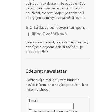
velikost – čekala jsem, že budou o něco
větší. Uvidím, jak se osvědčí při delším
používání, ale první dojem je zatím spíš
dobrý, jen by mi vyhovoval větší rozměr.
BIO Látkový odličovací tamponek: Barevné bambusovo-biobavlněné froté
Jiřina Dvořáčková
|
Hodnocení produktu je 5 z 5 hvězdiček.
Veliká spokojenost, používám už dva roky
a teď jsme objednala další začíná mi je
brát dcera ♥️🙂
Odebírat newsletter
Vložte svůj e-mail a my vám budeme
zasílat informace o nových produktech na
našem e-shopu.
E-mail
Vložením emailu souhlasím se