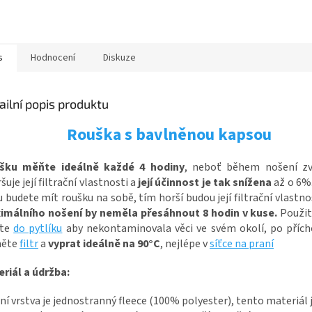
s
Hodnocení
Diskuze
ailní popis produktu
Rouška s bavlněnou kapsou
šku měňte ideálně každé 4 hodiny
, neboť během nošení zv
šuje její filtrační vlastnosti a
její účinnost je tak snížena
až o 6%.
 budete mít roušku na sobě, tím horší budou její filtrační vlastno
imálního nošení by neměla přesáhnout 8 hodin v kuse.
Použit
žte
do pytlíku
aby nekontaminovala věci ve svém okolí, po příc
měte
filtr
a
vyprat ideálně na 90°C
, nejlépe v
síťce na praní
eriál a údržba:
ní vrstva je jednostranný fleece (100% polyester), tento materiál