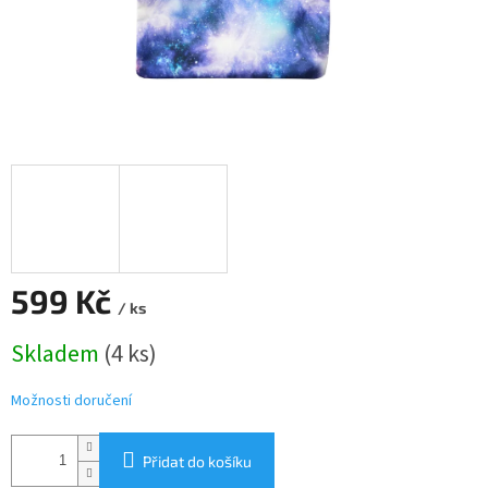
599 Kč
/ ks
Měrná
Skladem
(4 ks)
cena:
Možnosti doručení
Přidat do košíku