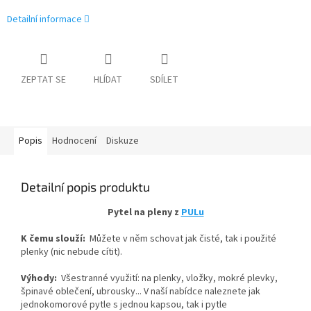
Detailní informace
ZEPTAT SE
HLÍDAT
SDÍLET
Popis
Hodnocení
Diskuze
Detailní popis produktu
Pytel na pleny z
PULu
K čemu slouží:
Můžete v něm schovat jak čisté, tak i použité
plenky (nic nebude cítit).
Výhody:
Všestranné využití: na plenky, vložky, mokré plevky,
špinavé oblečení, ubrousky... V naší nabídce naleznete jak
jednokomorové pytle s jednou kapsou, tak i pytle