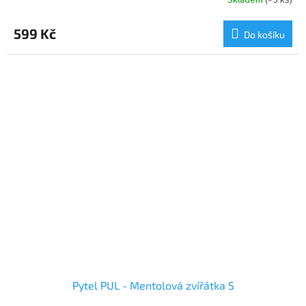
Skladem
(>5 ks)
599 Kč
Do košíku
Pytel PUL - Mentolová zvířátka S