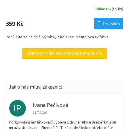
Skladem
(>5 ks)
359 Kč
Do košíku
Podívejte se na další výrobky z kolekce Mentolová zvířátka
ZOBRAZIT VŠECHNY PODOBNÉ PRODUKTY
Ivana Pečivová
IP
Hodnocení obchodu je 5 z 5 hvězdiček.
28.7.2026
Pořizovala jsem látkovací výbavu z druhé ruky a Breberky jsou
mi uživatelsky nejpříjemnější. Takže když bylo potřeba ještě