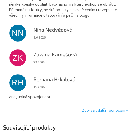
nějaké kousky doplnit, bylo jasno, na který e-shop se obrátit.
Příjemné materiály, hezké potisky a hlavně cením i rozepsané
všechny informace o látkování a péči na blogu
Nina Nedvědová
NN
Hodnocení obchodu je 5 z 5 hvězdiček.
9.6.2026
Zuzana Kamešová
ZK
Hodnocení obchodu je 5 z 5 hvězdiček.
23.5.2026
Romana Hrkalová
RH
Hodnocení obchodu je 5 z 5 hvězdiček.
15.4.2026
Ano, úplná spokojenost.
Zobrazit další hodnocení
Související produkty