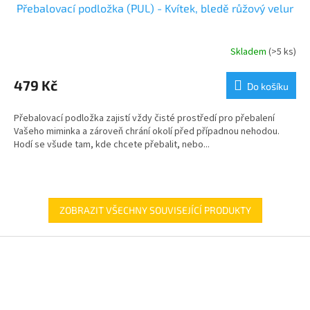
Přebalovací podložka (PUL) - Kvítek, bledě růžový velur
Skladem
(>5 ks)
479 Kč
Do košíku
Přebalovací podložka zajistí vždy čisté prostředí pro přebalení
Vašeho miminka a zároveň chrání okolí před případnou nehodou.
Hodí se všude tam, kde chcete přebalit, nebo...
ZOBRAZIT VŠECHNY SOUVISEJÍCÍ PRODUKTY
Z
á
p
a
t