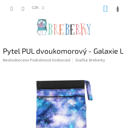
Přejít
NÁKUP
na
CZK
obsah
KOŠÍK
Pytel PUL dvoukomorový - Galaxie L
Průměrné
Neohodnoceno
Podrobnosti hodnocení
Značka:
Breberky
hodnocení
produktu
je
0,0
z
5
hvězdiček.