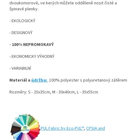
dvoukomorové, ve kerých můžete odděleně nosit čisté a
špinavé plenky.
- EKOLOGICKÝ
- DESIGNOVÝ
- 100% NEPROMOKAVÝ
- EKONOMICKY VÝHODNÝ
- VARIABILNÍ
Materiál a
údržba:
100% polyester s polyuretanový zátěrem
Rozměry: S - 25x35cm, M - 30x40cm, L - 35x55cm
PUL Fabric by Eco-PUL™
,
CPSIA and