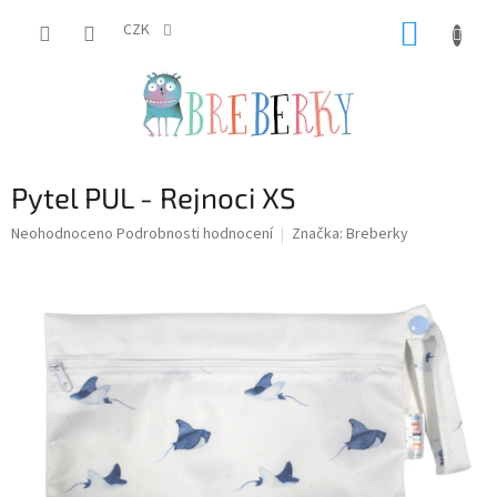
Přejít
NÁKUP
na
CZK
obsah
KOŠÍK
Pytel PUL - Rejnoci XS
Průměrné
Neohodnoceno
Podrobnosti hodnocení
Značka:
Breberky
hodnocení
produktu
je
0,0
z
5
hvězdiček.