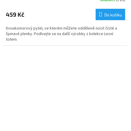
Skladem
(5 ks)
459 Kč
Do košíku
Dvoukomorový pytel, ve kterém můžete odděleně nosit čisté a
špinavé plenky. Podívejte se na další výrobky z kolekce Lesní
totem.