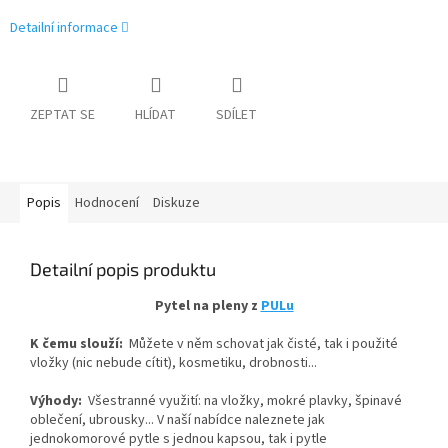
Detailní informace
ZEPTAT SE
HLÍDAT
SDÍLET
Popis
Hodnocení
Diskuze
Detailní popis produktu
Pytel na pleny z
PULu
K čemu slouží:
Můžete v něm schovat jak čisté, tak i použité
vložky (nic nebude cítit), kosmetiku, drobnosti...
Výhody:
Všestranné využití: na vložky, mokré plavky, špinavé
oblečení, ubrousky... V naší nabídce naleznete jak
jednokomorové pytle s jednou kapsou, tak i pytle