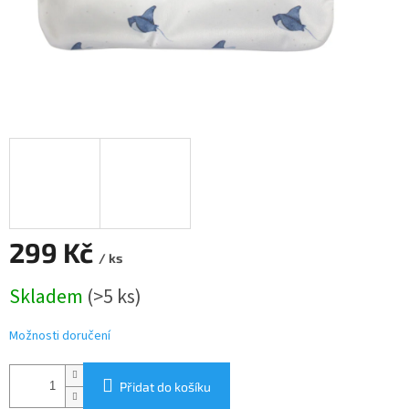
299 Kč
/ ks
Měrná
Skladem
(>5 ks)
cena:
Možnosti doručení
Přidat do košíku