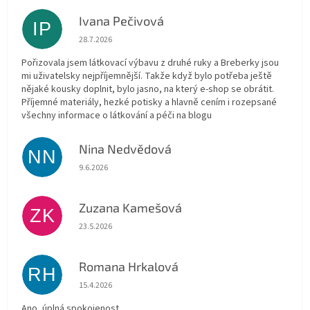
Ivana Pečivová
IP
Hodnocení obchodu je 5 z 5 hvězdiček.
28.7.2026
Pořizovala jsem látkovací výbavu z druhé ruky a Breberky jsou
mi uživatelsky nejpříjemnější. Takže když bylo potřeba ještě
nějaké kousky doplnit, bylo jasno, na který e-shop se obrátit.
Příjemné materiály, hezké potisky a hlavně cením i rozepsané
všechny informace o látkování a péči na blogu
Nina Nedvědová
NN
Hodnocení obchodu je 5 z 5 hvězdiček.
9.6.2026
Zuzana Kamešová
ZK
Hodnocení obchodu je 5 z 5 hvězdiček.
23.5.2026
Romana Hrkalová
RH
Hodnocení obchodu je 5 z 5 hvězdiček.
15.4.2026
Ano, úplná spokojenost.