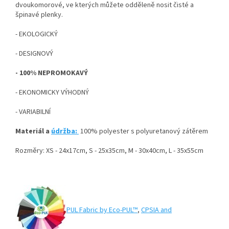
dvoukomorové, ve kterých můžete odděleně nosit čisté a
špinavé plenky.
- EKOLOGICKÝ
- DESIGNOVÝ
- 100% NEPROMOKAVÝ
- EKONOMICKY VÝHODNÝ
- VARIABILNÍ
Materiál a
údržba:
100% polyester s polyuretanový zátěrem
Rozměry: XS - 24x17cm, S - 25x35cm, M - 30x40cm, L - 35x55cm
PUL Fabric by Eco-PUL™
,
CPSIA and