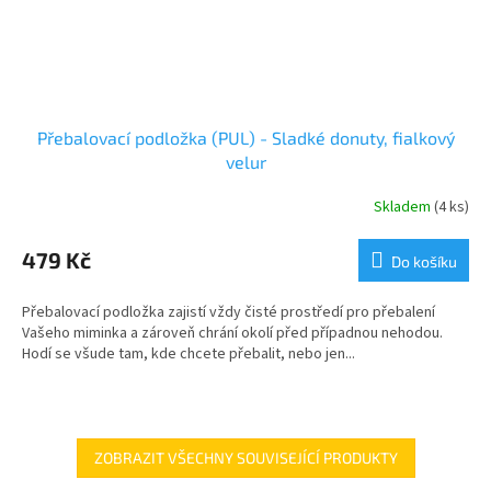
Přebalovací podložka (PUL) - Sladké donuty, fialkový
velur
Skladem
(4 ks)
479 Kč
Do košíku
Přebalovací podložka zajistí vždy čisté prostředí pro přebalení
Vašeho miminka a zároveň chrání okolí před případnou nehodou.
Hodí se všude tam, kde chcete přebalit, nebo jen...
ZOBRAZIT VŠECHNY SOUVISEJÍCÍ PRODUKTY