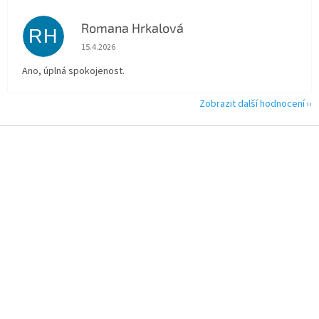
Romana Hrkalová
RH
Hodnocení obchodu je 5 z 5 hvězdiček.
15.4.2026
Ano, úplná spokojenost.
Zobrazit další hodnocení
Z
á
p
a
t
í