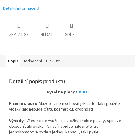
Detailní informace
ZEPTAT SE
HLÍDAT
SDÍLET
Popis
Hodnocení
Diskuze
Detailní popis produktu
Pytel na pleny z
PULu
K čemu slouží:
Můžete v něm schovat jak čisté, tak i použité
vložky (nic nebude cítit), kosmetiku, drobnosti...
Výhody:
Všestranné využití: na vložky, mokré plavky, špinavé
oblečení, ubrousky... V naší nabídce naleznete jak
jednokomorové pytle s jednou kapsou, tak i pytle