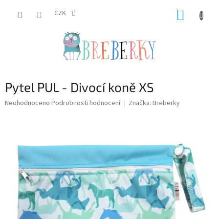
Přejít
NÁKUP
na
CZK
obsah
KOŠÍK
Pytel PUL - Divocí koně XS
Průměrné
Neohodnoceno
Podrobnosti hodnocení
Značka:
Breberky
hodnocení
produktu
je
0,0
z
5
hvězdiček.