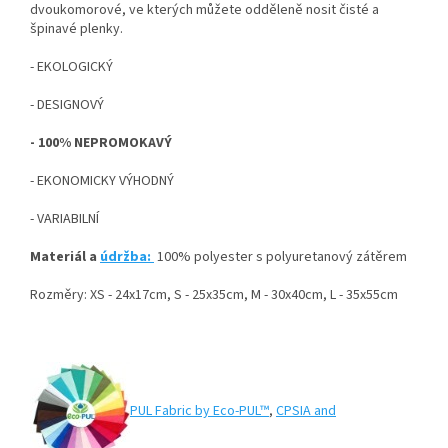
dvoukomorové, ve kterých můžete odděleně nosit čisté a
špinavé plenky.
- EKOLOGICKÝ
- DESIGNOVÝ
- 100% NEPROMOKAVÝ
- EKONOMICKY VÝHODNÝ
- VARIABILNÍ
Materiál a
údržba:
100% polyester s polyuretanový zátěrem
Rozměry: XS - 24x17cm, S - 25x35cm, M - 30x40cm, L - 35x55cm
PUL Fabric by Eco-PUL™
,
CPSIA and