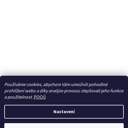
Používáme cookies, abychom Vám umožnili pohodlné
prohlížení webu a díky analýze provozu zlepšovali jeho funkce
Sledovat na Instagramu
a použitelnost.
POOÚ
Nastavení
Vytvořil Shoptet