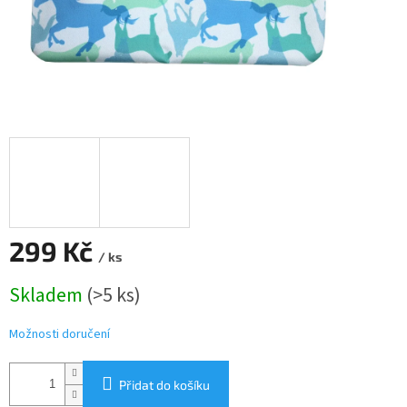
299 Kč
/ ks
Měrná
Skladem
(>5 ks)
cena:
Možnosti doručení
Přidat do košíku