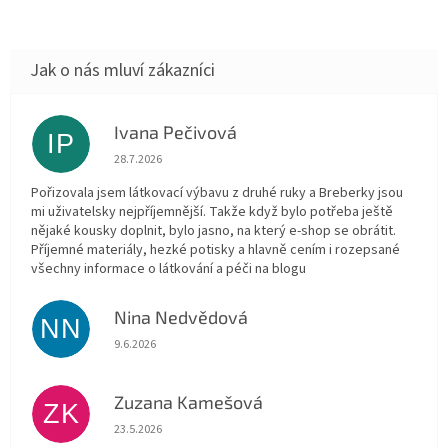
Ivana Pečivová
IP
Hodnocení obchodu je 5 z 5 hvězdiček.
28.7.2026
Pořizovala jsem látkovací výbavu z druhé ruky a Breberky jsou
mi uživatelsky nejpříjemnější. Takže když bylo potřeba ještě
nějaké kousky doplnit, bylo jasno, na který e-shop se obrátit.
Příjemné materiály, hezké potisky a hlavně cením i rozepsané
všechny informace o látkování a péči na blogu
Nina Nedvědová
NN
Hodnocení obchodu je 5 z 5 hvězdiček.
9.6.2026
Zuzana Kamešová
ZK
Hodnocení obchodu je 5 z 5 hvězdiček.
23.5.2026