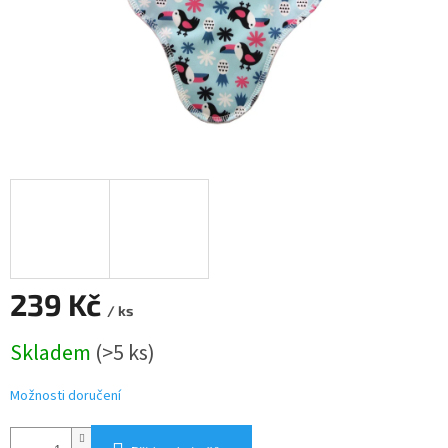
239 Kč
/ ks
Měrná
Skladem
(>5 ks)
cena:
Možnosti doručení