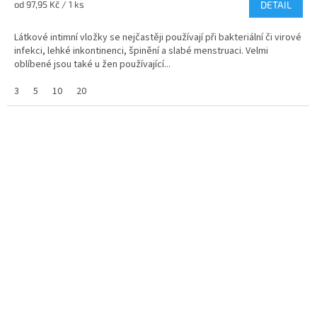
Měrná
od 97,95 Kč / 1 ks
DETAIL
4,8
cena:
z
Látkové intimní vložky se nejčastěji používají při bakteriální či virové
5
infekci, lehké inkontinenci, špinění a slabé menstruaci. Velmi
hvězdiček.
oblíbené jsou také u žen používající...
3
5
10
20