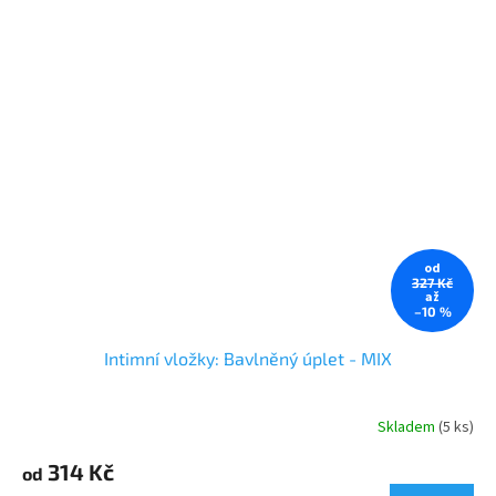
od
327 Kč
až
–10 %
Intimní vložky: Bavlněný úplet - MIX
Skladem
(5 ks)
Průměrné
hodnocení
314 Kč
produktu
od
je