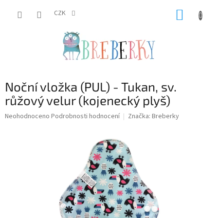
Přejít
NÁKUP
na
CZK
obsah
KOŠÍK
Noční vložka (PUL) - Tukan, sv.
růžový velur (kojenecký plyš)
Průměrné
Neohodnoceno
Podrobnosti hodnocení
Značka:
Breberky
hodnocení
produktu
je
0,0
z
5
hvězdiček.