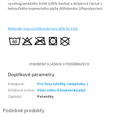
vysokogramážního froté (100% bavlna) a dotyková část je z
heboučkého kojeneckého plyše (80%bavlna 20%polyester).
Materiály jsou certifikovány pro děti do 3 let.
VYROBENO S LÁSKOU V PODĚBRADECH
Doplňkové parametry
Kategorie
:
Pro ženy (vložky, tampónky..)
Dotyková vrstva
:
Velur nebo-li kojenecký plyš
Zapínání
:
Patentky