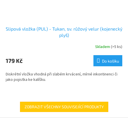
Slipová vložka (PUL) - Tukan, sv. růžový velur (kojenecký
plyš)
Skladem
(>5 ks)
179 Kč
Do košíku
Diskrétní vložka vhodná při slabém krvácení, mírné inkontinenci či
jako pojistka ke kalíšku.
ZOBRAZIT VŠECHNY SOUVISEJÍCÍ PRODUKTY
Z
á