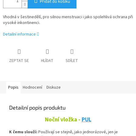
Přidat do košíku
Vhodná v šestinedělí, pro silnou menstruaci i jako spolehlivá ochrana při
vysoké inkontinenci.
Detailní informace
ZEPTAT SE
HLÍDAT
SDÍLET
Popis
Hodnocení
Diskuze
Detailní popis produktu
Noční vložka -
PUL
K čemu slouží:
Používají se stejně, jako jednorázové, jen je