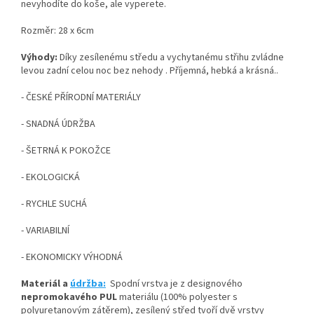
nevyhodíte do koše, ale vyperete.
Rozměr: 28 x 6cm
Výhody:
Díky zesílenému středu a vychytanému střihu zvládne
levou zadní celou noc bez nehody . Příjemná, hebká a krásná..
- ČESKÉ PŘÍRODNÍ MATERIÁLY
- SNADNÁ ÚDRŽBA
- ŠETRNÁ K POKOŽCE
- EKOLOGICKÁ
- RYCHLE SUCHÁ
- VARIABILNÍ
- EKONOMICKY VÝHODNÁ
Materiál a
údržba:
Spodní vrstva je z designového
nepromokavého PUL
materiálu (100% polyester s
polyuretanovým zátěrem), zesílený střed tvoří dvě vrstvy