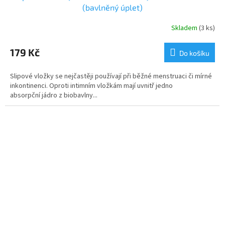
(bavlněný úplet)
Skladem
(3 ks)
Průměrné
hodnocení
produktu
179 Kč
Do košíku
je
5,0
Slipové vložky se nejčastěji používají při běžné menstruaci či mírné
z
inkontinenci. Oproti intimním vložkám mají uvnitř jedno
5
absorpční jádro z biobavlny...
hvězdiček.