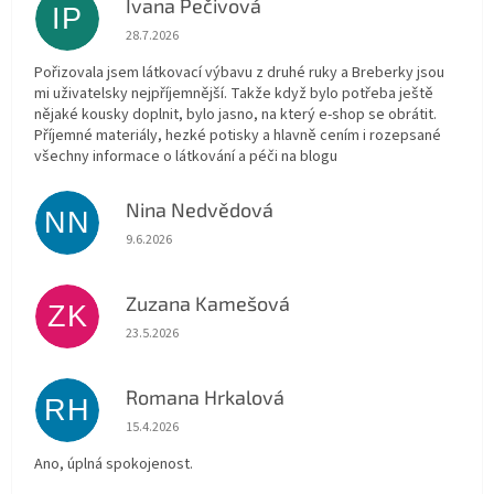
Ivana Pečivová
IP
Hodnocení obchodu je 5 z 5 hvězdiček.
28.7.2026
Pořizovala jsem látkovací výbavu z druhé ruky a Breberky jsou
mi uživatelsky nejpříjemnější. Takže když bylo potřeba ještě
nějaké kousky doplnit, bylo jasno, na který e-shop se obrátit.
Příjemné materiály, hezké potisky a hlavně cením i rozepsané
všechny informace o látkování a péči na blogu
Nina Nedvědová
NN
Hodnocení obchodu je 5 z 5 hvězdiček.
9.6.2026
Zuzana Kamešová
ZK
Hodnocení obchodu je 5 z 5 hvězdiček.
23.5.2026
Romana Hrkalová
RH
Hodnocení obchodu je 5 z 5 hvězdiček.
15.4.2026
Ano, úplná spokojenost.