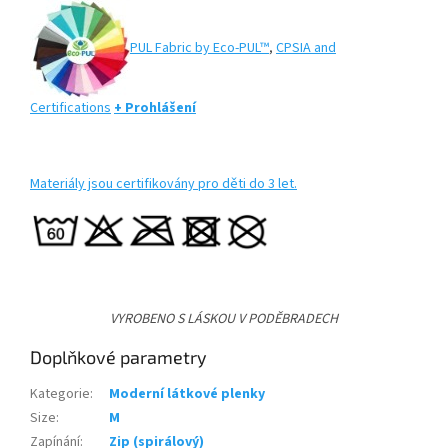
PUL Fabric by Eco-PUL™
,
CPSIA and
Certifications
+ Prohlášení
Materiály jsou certifikovány pro děti do 3 let.
VYROBENO S LÁSKOU V PODĚBRADECH
Doplňkové parametry
Kategorie
:
Moderní látkové plenky
Size
:
M
Zapínání
:
Zip (spirálový)