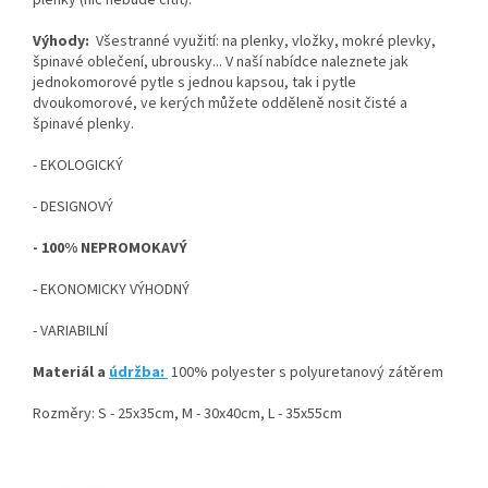
plenky (nic nebude cítit).
Výhody:
Všestranné využití: na plenky, vložky, mokré plevky,
špinavé oblečení, ubrousky... V naší nabídce naleznete jak
jednokomorové pytle s jednou kapsou, tak i pytle
dvoukomorové, ve kerých můžete odděleně nosit čisté a
špinavé plenky.
- EKOLOGICKÝ
- DESIGNOVÝ
- 100% NEPROMOKAVÝ
- EKONOMICKY VÝHODNÝ
- VARIABILNÍ
Materiál a
údržba:
100% polyester s polyuretanový zátěrem
Rozměry: S - 25x35cm, M - 30x40cm, L - 35x55cm