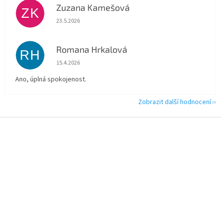
Zuzana Kamešová
ZK
Hodnocení obchodu je 5 z 5 hvězdiček.
23.5.2026
Romana Hrkalová
RH
Hodnocení obchodu je 5 z 5 hvězdiček.
15.4.2026
Ano, úplná spokojenost.
Zobrazit další hodnocení
Z
á
p
a
t
í