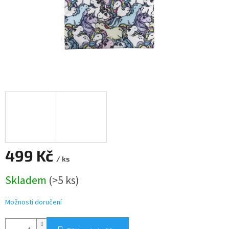
499 Kč
/ ks
Měrná
Skladem
(>5 ks)
cena:
Možnosti doručení