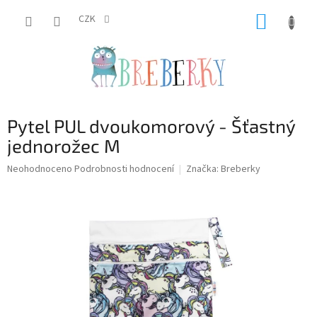
Přejít
NÁKUP
na
CZK
obsah
KOŠÍK
Pytel PUL dvoukomorový - Šťastný
jednorožec M
Průměrné
Neohodnoceno
Podrobnosti hodnocení
Značka:
Breberky
hodnocení
produktu
je
0,0
z
5
hvězdiček.