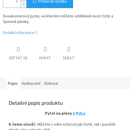
Přidat do košíku
Dvoukomorový pytel, ve kterém můžete odděleně nosit čisté a
špinavé plenky.
Detailní informace
ZEPTAT SE
HLÍDAT
SDÍLET
Popis
Hodnocení
Diskuze
Detailní popis produktu
Pytel na pleny z
PULu
K čemu slouží:
Můžete v něm schovat jak čisté, tak i použité