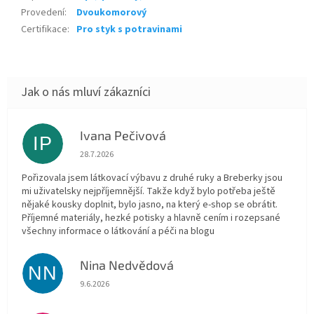
Provedení
:
Dvoukomorový
Certifikace
:
Pro styk s potravinami
Ivana Pečivová
IP
Hodnocení obchodu je 5 z 5 hvězdiček.
28.7.2026
Pořizovala jsem látkovací výbavu z druhé ruky a Breberky jsou
mi uživatelsky nejpříjemnější. Takže když bylo potřeba ještě
nějaké kousky doplnit, bylo jasno, na který e-shop se obrátit.
Příjemné materiály, hezké potisky a hlavně cením i rozepsané
všechny informace o látkování a péči na blogu
Nina Nedvědová
NN
Hodnocení obchodu je 5 z 5 hvězdiček.
9.6.2026