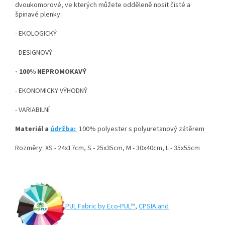
dvoukomorové, ve kterých můžete odděleně nosit čisté a
špinavé plenky.
- EKOLOGICKÝ
- DESIGNOVÝ
- 100% NEPROMOKAVÝ
- EKONOMICKY VÝHODNÝ
- VARIABILNÍ
Materiál a
údržba:
100% polyester s polyuretanový zátěrem
Rozměry: XS - 24x17cm, S - 25x35cm, M - 30x40cm, L - 35x55cm
PUL Fabric by Eco-PUL™
,
CPSIA and