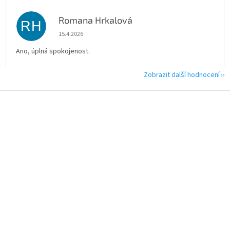
Romana Hrkalová
RH
Hodnocení obchodu je 5 z 5 hvězdiček.
15.4.2026
Ano, úplná spokojenost.
Zobrazit další hodnocení
Z
á
p
a
t
í