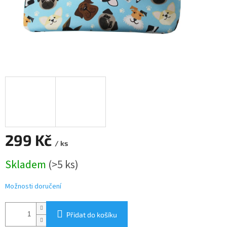
299 Kč
/ ks
Měrná
Skladem
(>5 ks)
cena:
Možnosti doručení
Přidat do košíku