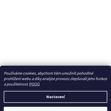
Používáme cookies, abychom Vám umožnili pohodlné
prohlížení webu a díky analýze provozu zlepšovali jeho funkce
Sledovat na Instagramu
a použitelnost.
POOÚ
Nastavení
Vytvořil Shoptet