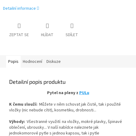
Detailní informace
ZEPTAT SE
HLÍDAT
SDÍLET
Popis
Hodnocení
Diskuze
Detailní popis produktu
Pytel na pleny z
PULu
K čemu slouží:
Můžete v něm schovat jak čisté, tak i použité
vložky (nic nebude cítit), kosmetiku, drobnosti...
Výhody:
Všestranné využití: na vložky, mokré plavky, špinavé
oblečení, ubrousky... V naší nabídce naleznete jak
jednokomorové pytle s jednou kapsou, tak i pytle