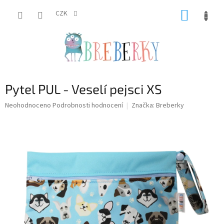
Přejít
NÁKUP
na
CZK
obsah
KOŠÍK
Pytel PUL - Veselí pejsci XS
Průměrné
Neohodnoceno
Podrobnosti hodnocení
Značka:
Breberky
hodnocení
produktu
je
0,0
z
5
hvězdiček.