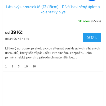
Látkový ubrousek M (12x18cm) - Dívčí bavlněný úplet a
kojenecký plyš
Skladem
(>5 ks)
Průměrné
hodnocení
produktu
39 Kč
od
je
DETAIL
Měrná
od 34,95 Kč / 1 ks
5,0
cena:
z
Látkový ubrousek je ekologickou alternativou klasických vlhčených
5
ubrousků, který ušetří pár kaček v rodinnému rozpočtu. Jeho
hvězdiček.
jemný a hebký povrch z přírodních materiálů, bez...
1
3
5
10
20