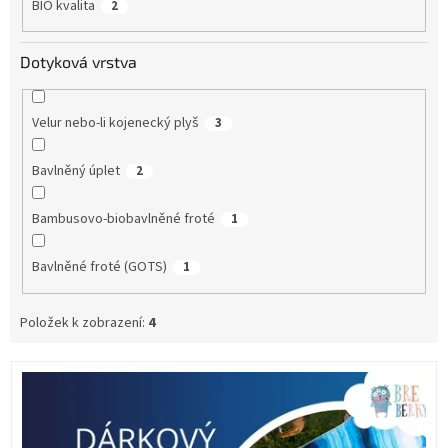
BIO kvalita
2
Dotyková vrstva
Velur nebo-li kojenecký plyš
3
Bavlněný úplet
2
Bambusovo-biobavlněné froté
1
Bavlněné froté (GOTS)
1
Položek k zobrazení:
4
V
ý
p
i