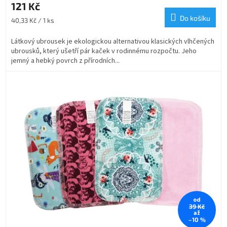
121 Kč
Do košíku
Měrná
40,33 Kč / 1 ks
cena:
Látkový ubrousek je ekologickou alternativou klasických vlhčených
ubrousků, který ušetří pár kaček v rodinnému rozpočtu. Jeho
jemný a hebký povrch z přírodních...
od
39 Kč
až
–10 %