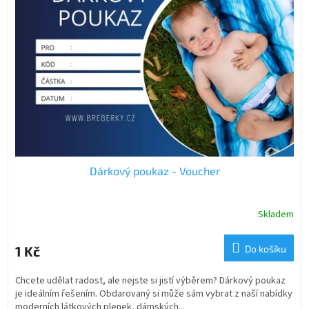
s
p
r
o
d
u
k
t
ů
Dárkový poukaz - Voucher
Skladem
1 Kč
Do košíku
Chcete udělat radost, ale nejste si jistí výběrem? Dárkový poukaz
je ideálním řešením. Obdarovaný si může sám vybrat z naší nabídky
moderních látkových plenek, dámských...