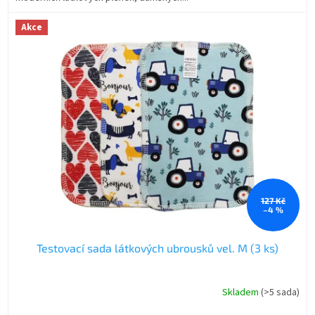
Akce
127 Kč
–4 %
Testovací sada látkových ubrousků vel. M (3 ks)
Skladem
(>5 sada)