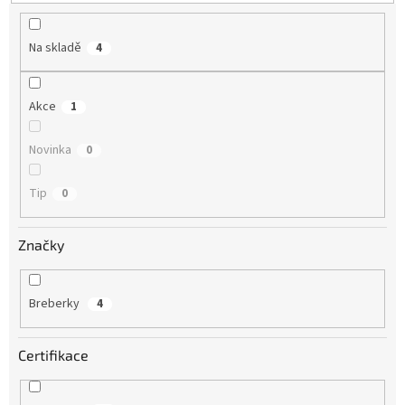
t
ů
Na skladě
4
Akce
1
Novinka
0
Tip
0
Značky
Breberky
4
Certifikace