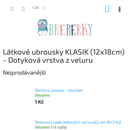
Přejít
NÁKUP
na
CZK
obsah
KOŠÍK
Látkové ubrousky KLASIK (12x18cm)
- Dotyková vrstva z veluru
Nejprodávanější
Dárkový poukaz - Voucher
Skladem
1 Kč
Testovací sada látkových ubrousků vel. M (3 ks)
Skladem
(>5 sada)