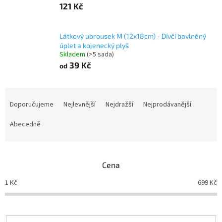
121 Kč
Látkový ubrousek M (12x18cm) - Dívčí bavlněný
úplet a kojenecký plyš
Skladem
(>5 sada)
39 Kč
od
Ř
a
Doporučujeme
Nejlevnější
Nejdražší
Nejprodávanější
z
e
Abecedně
n
í
p
Cena
r
o
1
Kč
699
Kč
d
u
k