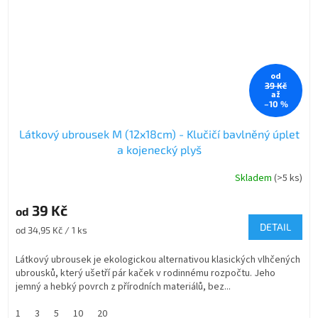
od
39 Kč
až
–10 %
Látkový ubrousek M (12x18cm) - Klučičí bavlněný úplet
a kojenecký plyš
Skladem
(>5 ks)
Průměrné
hodnocení
produktu
39 Kč
od
je
DETAIL
Měrná
od 34,95 Kč / 1 ks
5,0
cena:
z
Látkový ubrousek je ekologickou alternativou klasických vlhčených
5
ubrousků, který ušetří pár kaček v rodinnému rozpočtu. Jeho
hvězdiček.
jemný a hebký povrch z přírodních materiálů, bez...
1
3
5
10
20