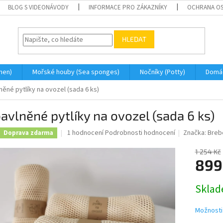
BLOG S VIDEONÁVODY
INFORMACE PRO ZÁKAZNÍKY
OCHRANA OS
HLEDAT
men)
Mořské houby (Sea sponges)
Nočníky (Potty)
Domá
něné pytlíky na ovozel (sada 6 ks)
avlněné pytlíky na ovozel (sada 6 ks)
Průměrné
1 hodnocení
Podrobnosti hodnocení
Značka:
Breb
Doprava zdarma
hodnocení
produktu
1 254 Kč
je
899
5,0
z
Měrná
Skla
5
cena:
hvězdiček.
Možnosti