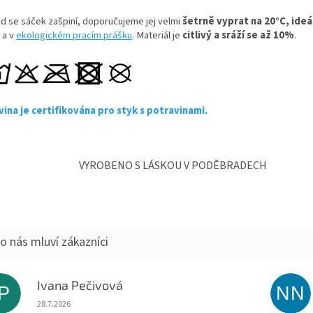
d se sáček zašpiní, doporučujeme jej velmi
šetrně vyprat na 20°C, ideá
e
a v
ekologickém pracím prášku
.
Materiál je
citlivý a sráží se až 10%
.
vina je certifikována pro styk s potravinami.
VYROBENO S LÁSKOU V PODĚBRADECH
Ivana Pečivová
IP
NN
Hodnocení obchodu je 5 z 5 hvězdiček.
28.7.2026