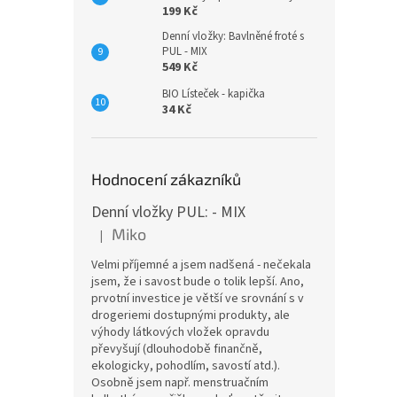
199 Kč
Denní vložky: Bavlněné froté s
PUL - MIX
549 Kč
BIO Lísteček - kapička
34 Kč
Hodnocení zákazníků
Denní vložky PUL: - MIX
Miko
|
Hodnocení produktu je 5 z 5 hvězdiček.
Velmi příjemné a jsem nadšená - nečekala
jsem, že i savost bude o tolik lepší. Ano,
prvotní investice je větší ve srovnání s v
drogeriemi dostupnými produkty, ale
výhody látkových vložek opravdu
převyšují (dlouhodobě finančně,
ekologicky, pohodlím, savostí atd.).
Osobně jsem např. menstruačním