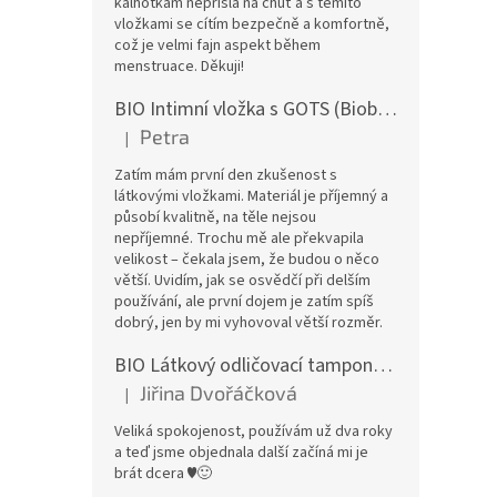
kalhotkám nepřišla na chuť a s těmito
vložkami se cítím bezpečně a komfortně,
což je velmi fajn aspekt během
menstruace. Děkuji!
BIO Intimní vložka s GOTS (Biobavlněný úplet) - Malované pivoňky v hořčicové
Petra
|
Hodnocení produktu je 5 z 5 hvězdiček.
Zatím mám první den zkušenost s
látkovými vložkami. Materiál je příjemný a
působí kvalitně, na těle nejsou
nepříjemné. Trochu mě ale překvapila
velikost – čekala jsem, že budou o něco
větší. Uvidím, jak se osvědčí při delším
používání, ale první dojem je zatím spíš
dobrý, jen by mi vyhovoval větší rozměr.
BIO Látkový odličovací tamponek: Barevné bambusovo-biobavlněné froté
Jiřina Dvořáčková
|
Hodnocení produktu je 5 z 5 hvězdiček.
Veliká spokojenost, používám už dva roky
a teď jsme objednala další začíná mi je
brát dcera ♥️🙂