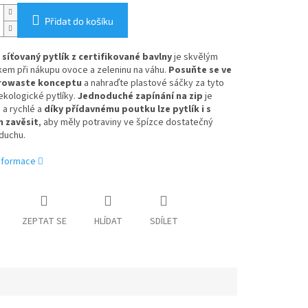
Přidat do košíku
ý
síťovaný pytlík z certifikované bavlny
je skvělým
em při nákupu ovoce a zeleninu na váhu.
Posuňte se ve
rowaste konceptu
a nahraďte plastové sáčky za tyto
kologické pytlíky.
Jednoduché
zapínání na zip
je
a rychlé a
díky přídavnému poutku lze pytlík i s
 zavěsit
, aby měly potraviny ve špízce dostatečný
zduchu.
informace
ZEPTAT SE
HLÍDAT
SDÍLET