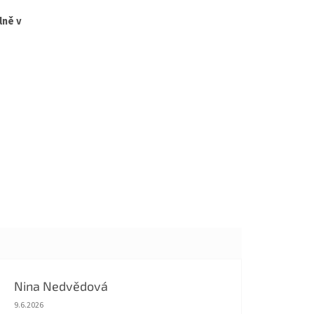
lně v
Nina Nedvědová
Hodnocení obchodu je 5 z 5 hvězdiček.
9.6.2026