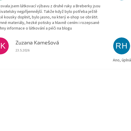
zovala jsem látkovací výbavu z druhé ruky a Breberky jsou
živatelsky nejpříjemnější. Takže když bylo potřeba ještě
ké kousky doplnit, bylo jasno, na který e-shop se obrátit.
emné materiály, hezké potisky a hlavně cením i rozepsané
hny informace o látkování a péči na blogu
Zuzana Kamešová
ZK
RH
Hodnocení obchodu je 5 z 5 hvězdiček.
23.5.2026
Ano, úpln