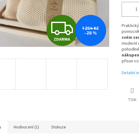
Z
Praktick
1 254 Kč
pomocník
–28 %
svém ze
ZDARMA
D
moderní e
pohodlné 
nákupem
přísun v
A
Detailní 
R
TISK
M
s
Hodnocení (1)
Diskuze
A