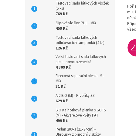
Testovací sada látkových vložek
Poři
(5 ks)
mi u
769 Kč
něja
Slipové vložky: PUL - MIX
Příj
459 Kč
všec
Testovací sada látkových
odličovacích tamponků (4 ks)
126 Kč
Velká testovací sada látkových
plen - novorozenecká
4 309 Kč
Fleecová separační plenka M -
MIX
31 Kč
Ai2 BIO (M) - Pivoňky SZ
629 Kč
BIO Kalhotková plenka s GOTS
(M) - Akvarelové květy PAT
499 Kč
Perlan 200ks (21x24cm) -
Ubrousky z přírodní viskózy