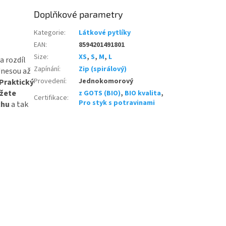
Doplňkové parametry
Kategorie
:
Látkové pytlíky
EAN
:
8594201491801
Size
:
XS
,
S
,
M
,
L
a rozdíl
Zapínání
:
Zip (spirálový)
nesou až
Provedení
:
Jednokomorový
Praktický
ůžete
z GOTS (BIO)
,
BIO kvalita
,
Certifikace
:
Pro styk s potravinami
chu
a tak