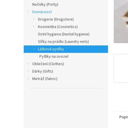
n
Nočníky (Potty)
e
Domácnost
l
Drogerie (Drugstore)
Kosmetika (Cosmetics)
Ústní hygiena (Dental hygiene)
Síťky na prádlo (Laundry nets)
Látkové pytlíky
Pytlíky na ovozel
Oblečení (Clothes)
Dárky (Gifts)
Metráž (fabric)
Popi