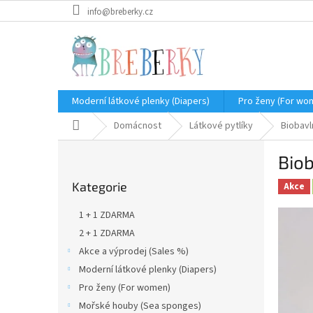
Přejít
info@breberky.cz
na
obsah
Moderní látkové plenky (Diapers)
Pro ženy (For wo
Domů
Domácnost
Látkové pytlíky
Biobavl
P
Biob
o
Přeskočit
s
Kategorie
kategorie
Akce
t
r
1 + 1 ZDARMA
a
2 + 1 ZDARMA
n
Akce a výprodej (Sales %)
n
í
Moderní látkové plenky (Diapers)
p
Pro ženy (For women)
a
Mořské houby (Sea sponges)