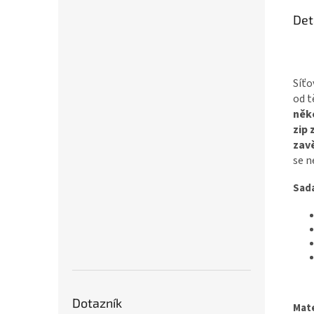
Det
Síťo
od t
něk
zip 
zavě
se n
Sad
Dotazník
Mate