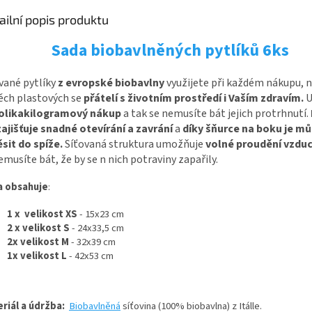
ailní popis produktu
Sada biobavlněných pytlíků 6ks
vané pytlíky
z evropské biobavlny
využijete při každém nákupu, n
ěch plastových se
přátelí s životním prostředí i Vaším zdravím.
U
olikakilogramový nákup
a tak se nemusíte bát jejich protrhnutí.
zajišťuje snadné otevírání a zavrání
a
díky
šňurce na boku je m
sit do spíže.
Síťovaná struktura umožňuje
volné proudění vzdu
emusíte bát, že by se n nich potraviny zapařily
.
a obsahuje
:
1 x velikost XS
- 15x23 cm
2 x velikost S
- 24x33,5 cm
2x velikost M
- 32x39 cm
1x velikost L
- 42x53 cm
riál a údržba:
Biobavlněná
síťovina (100% biobavlna) z Itálle.