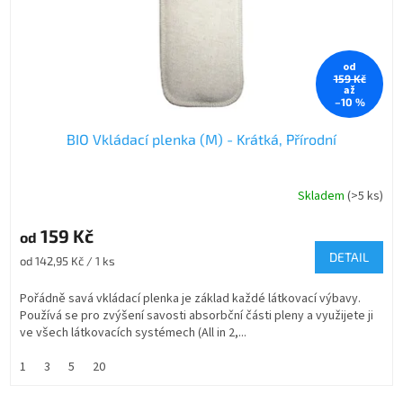
od
159 Kč
až
–10 %
BIO Vkládací plenka (M) - Krátká, Přírodní
Skladem
(>5 ks)
Průměrné
hodnocení
produktu
159 Kč
od
je
DETAIL
Měrná
od 142,95 Kč / 1 ks
5,0
cena:
z
Pořádně savá vkládací plenka je základ každé látkovací výbavy.
5
Používá se pro zvýšení savosti absorbční části pleny a využijete ji
hvězdiček.
ve všech látkovacích systémech (All in 2,...
1
3
5
20