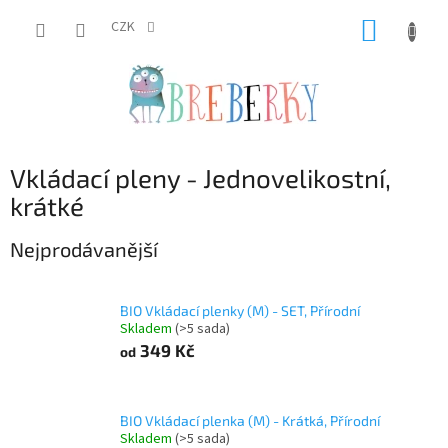
Přejít
NÁKUP
na
CZK
obsah
KOŠÍK
Vkládací pleny - Jednovelikostní,
krátké
Nejprodávanější
BIO Vkládací plenky (M) - SET, Přírodní
Skladem
(>5 sada)
349 Kč
od
BIO Vkládací plenka (M) - Krátká, Přírodní
Skladem
(>5 sada)