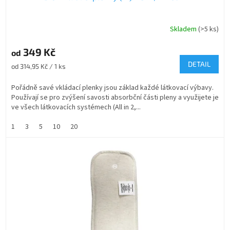
Skladem
(>5 ks)
Průměrné
hodnocení
produktu
349 Kč
od
je
DETAIL
Měrná
od 314,95 Kč / 1 ks
5,0
cena:
z
Pořádně savé vkládací plenky jsou základ každé látkovací výbavy.
5
Používají se pro zvýšení savosti absorbční části pleny a využijete je
hvězdiček.
ve všech látkovacích systémech (All in 2,...
1
3
5
10
20