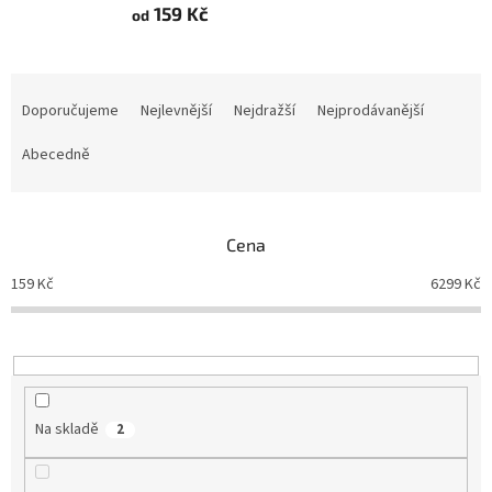
159 Kč
od
Ř
a
Doporučujeme
Nejlevnější
Nejdražší
Nejprodávanější
z
e
Abecedně
n
í
p
Cena
r
o
159
Kč
6299
Kč
d
u
k
t
ů
Na skladě
2