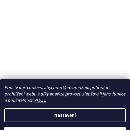
Používáme cookies, abychom Vám umožnili pohodlné
prohlížení webu a díky analýze provozu zlepšovali jeho funkce
Sledovat na Instagramu
a použitelnost.
POOÚ
Nastavení
Vytvořil Shoptet