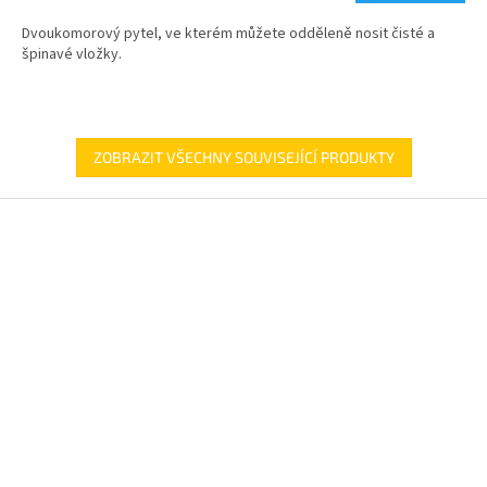
5,0
Dvoukomorový pytel, ve kterém můžete odděleně nosit čisté a
z
špinavé vložky.
5
hvězdiček.
ZOBRAZIT VŠECHNY SOUVISEJÍCÍ PRODUKTY
Z
á
p
a
t
í