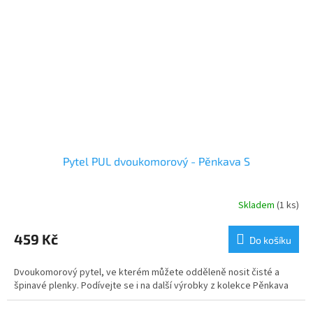
Pytel PUL dvoukomorový - Pěnkava S
Skladem
(1 ks)
459 Kč
Do košíku
Dvoukomorový pytel, ve kterém můžete odděleně nosit čisté a
špinavé plenky. Podívejte se i na další výrobky z kolekce Pěnkava