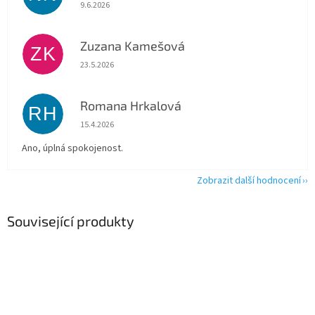
Hodnocení obchodu je 5 z 5 hvězdiček.
9.6.2026
Zuzana Kamešová
ZK
Hodnocení obchodu je 5 z 5 hvězdiček.
23.5.2026
Romana Hrkalová
RH
Hodnocení obchodu je 5 z 5 hvězdiček.
15.4.2026
Ano, úplná spokojenost.
Zobrazit další hodnocení
Související produkty