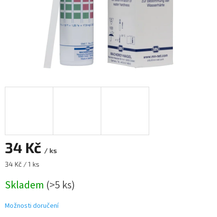
34 Kč
/ ks
Měrná
34 Kč / 1 ks
cena:
Skladem
(>5 ks)
Možnosti doručení