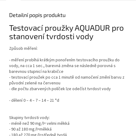
Detailní popis produktu
Testovací proužky AQUADUR pro
stanovení tvrdosti vody
Způsob měření:
- měření probíhá krátkým ponořením testovacího proužku do
vody, na cca 1 sec., barevná změna se následně porovná s
barevnou stupnicí na krabičce
- testovací proužek po cca 1 minutě od namočení změní barvu z
původní zelené na červenou
-
dle počtu zbarvených políček lze odečíst tvrdost vody
- dělení 0 – 4 – 7 – 14 – 21 °d
Skupiny tvrdosti vody:
- méně než 90 mg/l= velmi měkká
- 90 až 180 mg/l=měkká
- 180 až 270 mg/l=středně tvrdá