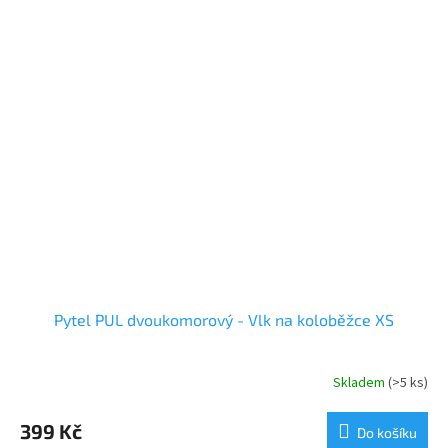
Pytel PUL dvoukomorový - Vlk na koloběžce XS
Skladem
(>5 ks)
Průměrné
hodnocení
produktu
399 Kč
Do košíku
je