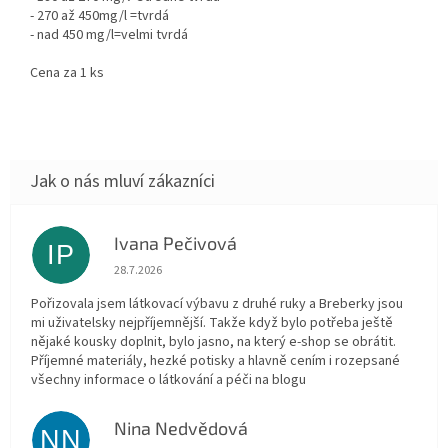
- 270 až 450mg/l =tvrdá
- nad 450 mg/l=velmi tvrdá
Cena za 1 ks
Ivana Pečivová
IP
Hodnocení obchodu je 5 z 5 hvězdiček.
28.7.2026
Pořizovala jsem látkovací výbavu z druhé ruky a Breberky jsou
mi uživatelsky nejpříjemnější. Takže když bylo potřeba ještě
nějaké kousky doplnit, bylo jasno, na který e-shop se obrátit.
Příjemné materiály, hezké potisky a hlavně cením i rozepsané
všechny informace o látkování a péči na blogu
Nina Nedvědová
NN