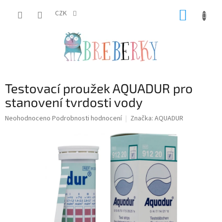
Přejít
NÁKUP
na
CZK
obsah
KOŠÍK
Testovací proužek AQUADUR pro
stanovení tvrdosti vody
Průměrné
Neohodnoceno
Podrobnosti hodnocení
Značka:
AQUADUR
hodnocení
produktu
je
0,0
z
5
hvězdiček.