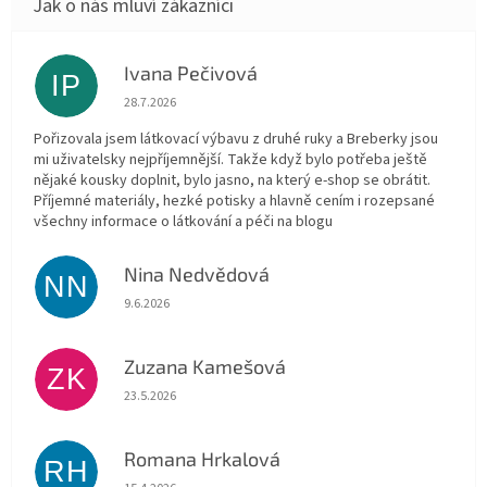
Ivana Pečivová
IP
Hodnocení obchodu je 5 z 5 hvězdiček.
28.7.2026
Pořizovala jsem látkovací výbavu z druhé ruky a Breberky jsou
mi uživatelsky nejpříjemnější. Takže když bylo potřeba ještě
nějaké kousky doplnit, bylo jasno, na který e-shop se obrátit.
Příjemné materiály, hezké potisky a hlavně cením i rozepsané
všechny informace o látkování a péči na blogu
Nina Nedvědová
NN
Hodnocení obchodu je 5 z 5 hvězdiček.
9.6.2026
Zuzana Kamešová
ZK
Hodnocení obchodu je 5 z 5 hvězdiček.
23.5.2026
Romana Hrkalová
RH
Hodnocení obchodu je 5 z 5 hvězdiček.