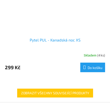
Pytel PUL - Kanadská noc XS
Skladem
(4 ks)
299 Kč
Do košíku
ZOBRAZIT VŠECHNY SOUVISEJÍCÍ PRODUKTY
Z