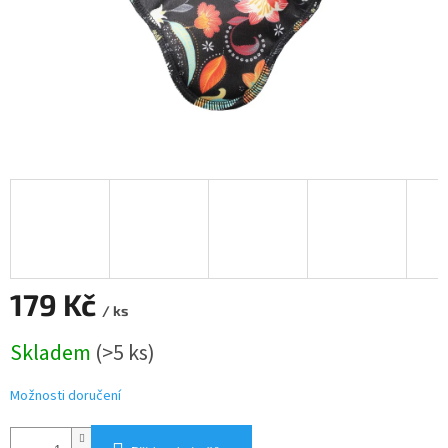
179 Kč
/ ks
Měrná
Skladem
(>5 ks)
cena:
Možnosti doručení