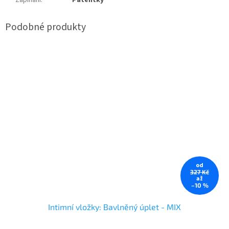
Zapínání
:
Patentky
od
327 Kč
až
–10 %
Intimní vložky: Bavlněný úplet - MIX