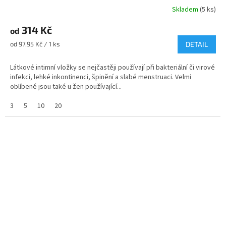
Skladem
(5 ks)
Průměrné
hodnocení
314 Kč
produktu
od
je
Měrná
od 97,95 Kč / 1 ks
DETAIL
4,8
cena:
z
Látkové intimní vložky se nejčastěji používají při bakteriální či virové
5
infekci, lehké inkontinenci, špinění a slabé menstruaci. Velmi
hvězdiček.
oblíbené jsou také u žen používající...
3
5
10
20