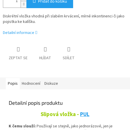
Přidat do košíku
Diskrétní vložka vhodná při slabém krvácení, mírné inkontinenci či jako
pojistka ke kalíšku.
Detailní informace
ZEPTAT SE
HLÍDAT
SDÍLET
Popis
Hodnocení
Diskuze
Detailní popis produktu
Slipová vložka -
PUL
K čemu slouží:
Používají se stejně, jako jednorázové, jen je