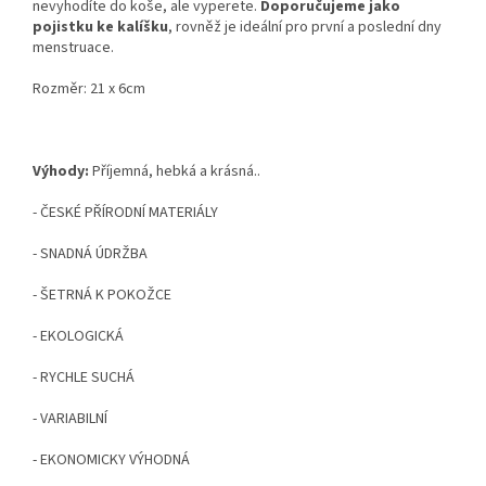
nevyhodíte do koše, ale vyperete.
Doporučujeme jako
pojistku ke kalíšku
, rovněž je ideální pro první a poslední dny
menstruace.
Rozměr: 21 x 6cm
Výhody:
Příjemná, hebká a krásná..
- ČESKÉ PŘÍRODNÍ MATERIÁLY
- SNADNÁ ÚDRŽBA
- ŠETRNÁ K POKOŽCE
- EKOLOGICKÁ
- RYCHLE SUCHÁ
- VARIABILNÍ
- EKONOMICKY VÝHODNÁ