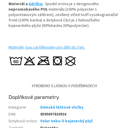
Materiál a
údržba:
Spodní vrstva je z designového
nepromokavého PUL
materiálu (100% polyester s
polyuretanovým zátěrem), zesílený střed tvoří vysokogramážní
froté (100% bavlna) a dotyková část je z heboučkého
kojeneckého plyše (80%bavlna 20%polyester).
Materiály jsou certifikovány pro děti do 3 let.
VYROBENO S LÁSKOU V PODĚBRADECH
Doplňkové parametry
Kategorie
:
Dámské látkové vložky
EAN
:
8595697810916
Dotyková vrstva
:
Velur nebo-li kojenecký plyš