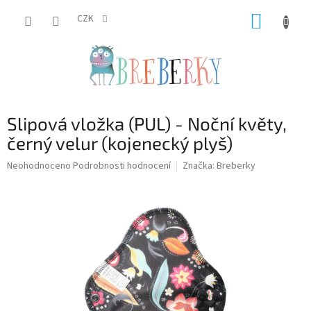
Přejít
NÁKUP
na
CZK
obsah
KOŠÍK
Slipová vložka (PUL) - Noční květy,
černý velur (kojenecký plyš)
Průměrné
Neohodnoceno
Podrobnosti hodnocení
Značka:
Breberky
hodnocení
produktu
je
0,0
z
5
hvězdiček.